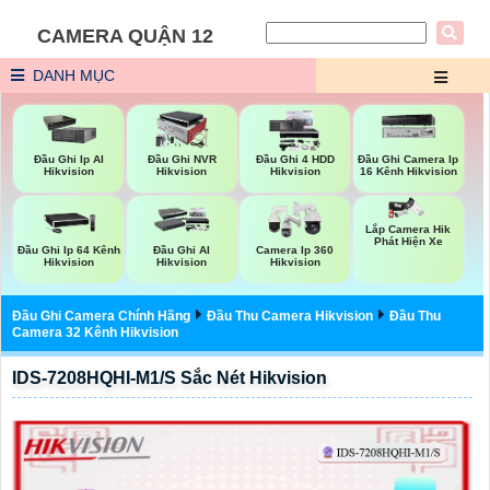
CAMERA QUẬN 12
DANH MỤC
Đầu Ghi Ip AI
Đầu Ghi NVR
Đầu Ghi 4 HDD
Đầu Ghi Camera Ip
Hikvision
Hikvision
Hikvision
16 Kênh Hikvision
Lắp Camera Hik
Phát Hiện Xe
Đầu Ghi Ip 64 Kênh
Đầu Ghi AI
Camera Ip 360
Hikvision
Hikvision
Hikvision
Đầu Ghi Camera Chính Hãng
Đầu Thu Camera Hikvision
Đầu Thu
Camera 32 Kênh Hikvision
IDS-7208HQHI-M1/S Sắc Nét Hikvision