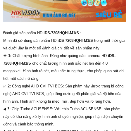
Đánh giá sản phẩm HD
iDS-7208HQHI-M1/S
:
Mình đã sử dụng sản phẩm HD
iDS-7208HQHI-M1/S
trong một thời gian
và dưới đây là một số đánh giá chi tiết về sản phẩm này:
🌟
1:
Chất lượng hình ảnh: Đúng như quảng cáo, camera HD
iDS-
7208HQHI-M1/S
cho chất lượng hình ảnh sắc nét lên đến 4.0
megapixel. Hình ảnh rõ nét, màu sắc trung thực, cho phép quan sát chi
tiết một cách rõ ràng.
️✅
2:
Công nghệ AHD CVI TVI BCS: Sản phẩm này được trang bị công
nghệ AHD CVI TVI BCS, giúp tăng cường độ phân giải và độ bền của
hình ảnh. Hình ảnh không bị méo, mờ, đẹp hơn và rõ ràng hơn.
◀
3:
Chip Turbo ACUSENSE: Với chip Turbo ACUSENSE, sản phẩm
này có khả năng xử lý hình ảnh chuyên nghiệp, giúp nhận diện chuyển
động và cảnh báo thông minh.