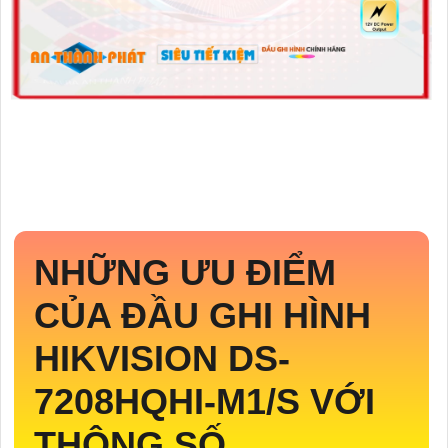
NHỮNG ƯU ĐIỂM
CỦA ĐẦU GHI HÌNH
HIKVISION DS-
7208HQHI-M1/S VỚI
THÔNG SỐ