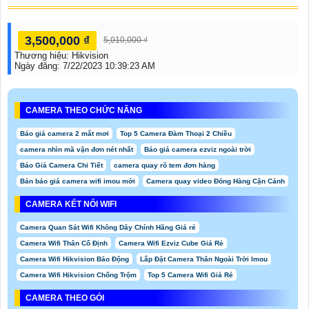
3,500,000 ₫
5,010,000 ₫
Thương hiệu:
Hikvision
Ngày đăng:
7/22/2023 10:39:23 AM
CAMERA THEO CHỨC NĂNG
Báo giá camera 2 mắt mơi
Top 5 Camera Đàm Thoại 2 Chiều
camera nhìn mã vận đơn nét nhất
Báo giá camera ezviz ngoài trời
Báo Giá Camera Chi Tiết
camera quay rõ tem đơn hàng
Bản báo giá camera wifi imou mới
Camera quay video Đóng Hàng Cận Cảnh
CAMERA KẾT NỐI WIFI
Camera Quan Sát Wifi Không Dây Chính Hãng Giá rẻ
Camera Wifi Thân Cố Định
Camera Wifi Ezviz Cube Giá Rẻ
Camera Wifi Hikvision Báo Động
Lắp Đặt Camera Thân Ngoài Trời Imou
Camera Wifi Hikvision Chống Trộm
Top 5 Camera Wifi Giá Rẻ
CAMERA THEO GÓI