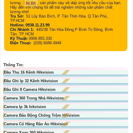
lượng ♢
tự tin
, sản phẩm này sẽ đáp ứng tốt nhu cầu của bạn.
Hãy đến với chúng tôi để trải nghiệm những sản phẩm chất
lượng nhé!
Trụ Sở:
51 Lũy Bán Bích, P. Tân Thới Hòa, Q.Tân Phú,
TP.HCM
Hotline: 0938.11.23.99
Chi Nhánh 1:
445/38 Tân Hòa Đông,P Bình Trị Đông, Bình
Tân, TP HCM
Kỹ Thuật:
0906.855.330
Điện Thoại:
(028) 6688.4949
Thông Tin:
Đầu Thu 16 Kênh Hikvision
Đầu Ghi Ip 32 Kênh Hikvision
Đầu Ghi 8 Camera Hikvision
Camera 360 Trong Nhà Hikvision
Camera Ip 3k hikvision
Camera Báo Động Chống Trộm Hikvision
Camera Có Hàng Rào Ảo Hikvision
Camera Xoay 360 Hikvision