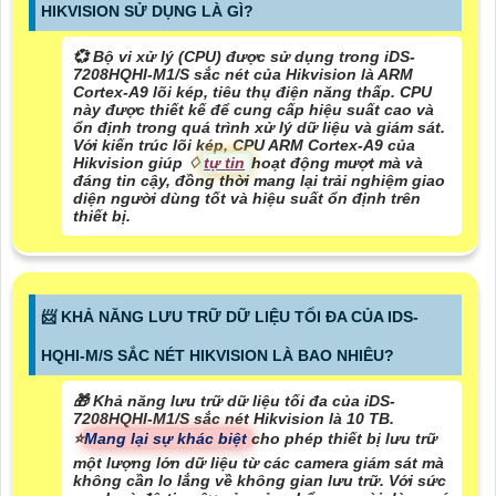
HIKVISION SỬ DỤNG LÀ GÌ?
💞 Bộ vi xử lý (CPU) được sử dụng trong iDS-
7208HQHI-M1/S sắc nét của Hikvision là ARM
Cortex-A9 lõi kép, tiêu thụ điện năng thấp. CPU
này được thiết kế để cung cấp hiệu suất cao và
ổn định trong quá trình xử lý dữ liệu và giám sát.
Với kiến trúc lõi kép, CPU ARM Cortex-A9 của
Hikvision giúp ♢
tự tin
hoạt động mượt mà và
đáng tin cậy, đồng thời mang lại trải nghiệm giao
diện người dùng tốt và hiệu suất ổn định trên
thiết bị.
📨 KHẢ NĂNG LƯU TRỮ DỮ LIỆU TỐI ĐA CỦA IDS-
HQHI-M/S SẮC NÉT HIKVISION LÀ BAO NHIÊU?
🎁 Khả năng lưu trữ dữ liệu tối đa của iDS-
7208HQHI-M1/S sắc nét Hikvision là 10 TB.
⭐
Mang lại sự khác biệt
cho phép thiết bị lưu trữ
một lượng lớn dữ liệu từ các camera giám sát mà
không cần lo lắng về không gian lưu trữ. Với sức