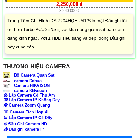
2,250,000 ₫
3,240,000 ₫
Trung Tâm Ghi Hình iDS-7204HQHI-M1/S là một Đầu ghi tối
ưu hơn Turbo ACUSENSE, với khả năng giám sát ban đêm
đáng kinh ngạc. Với 1 HDD siêu sáng và đẹp, dòng Đầu ghi
này cung cấp...
THƯƠNG HIỆU CAMERA
Bộ Camera Quan Sát
camera Dahua
Camera HIKVISON
camera KBvision
️🎤️
Lắp Camera Có Thu Âm
📶
Lắp Camera IP Không Dây
🕵️
Camera Zoom Quang
🧛‍♀️
Camera Tích Hợp AI
💻
Lắp Camera IP Có Dây
⚙️
Đầu Ghi Camera HD
📥
Đầu ghi camera IP