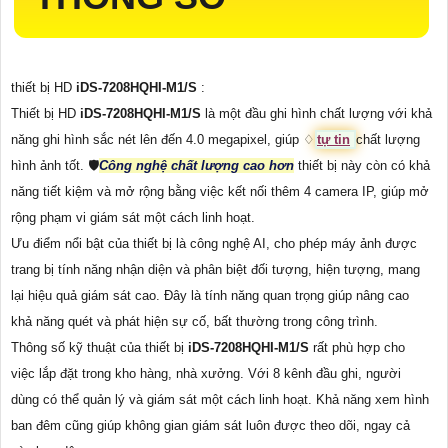
thiết bị HD
iDS-7208HQHI-M1/S
:
Thiết bị HD
iDS-7208HQHI-M1/S
là một đầu ghi hình chất lượng với khả
năng ghi hình sắc nét lên đến 4.0 megapixel, giúp ♢
tự tin
chất lượng
hình ảnh tốt. 🛡
Công nghệ chất lượng cao hơn
thiết bị này còn có khả
năng tiết kiệm và mở rộng bằng việc kết nối thêm 4 camera IP, giúp mở
rộng phạm vi giám sát một cách linh hoạt.
Ưu điểm nổi bật của thiết bị là công nghệ AI, cho phép máy ảnh được
trang bị tính năng nhận diện và phân biệt đối tượng, hiện tượng, mang
lại hiệu quả giám sát cao. Đây là tính năng quan trọng giúp nâng cao
khả năng quét và phát hiện sự cố, bất thường trong công trình.
Thông số kỹ thuật của thiết bị
iDS-7208HQHI-M1/S
rất phù hợp cho
việc lắp đặt trong kho hàng, nhà xưởng. Với 8 kênh đầu ghi, người
dùng có thể quản lý và giám sát một cách linh hoạt. Khả năng xem hình
ban đêm cũng giúp không gian giám sát luôn được theo dõi, ngay cả