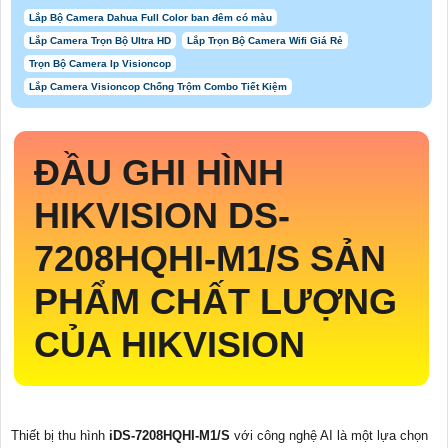
Lắp Bộ Camera Dahua Full Color ban đêm có màu
Lắp Camera Trọn Bộ Ultra HD
Lắp Trọn Bộ Camera Wifi Giá Rẻ
Trọn Bộ Camera Ip Visioncop
Lắp Camera Visioncop Chống Trộm Combo Tiết Kiệm
ĐẦU GHI HÌNH
HIKVISION DS-
7208HQHI-M1/S SẢN
PHẨM CHẤT LƯỢNG
CỦA HIKVISION
Thiết bị thu hình
iDS-7208HQHI-M1/S
với công nghệ AI là một lựa chọn