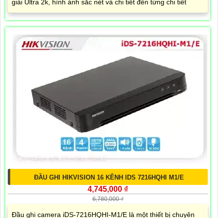
giải Ultra 2k, hình ảnh sắc nét và chi tiết đến từng chi tiết
ĐẦU GHI HIKVISION 16 KÊNH IDS 7216HQHI M1/E
4,745,000 ₫
6,780,000 ₫
Đầu ghi camera iDS-7216HQHI-M1/E là một thiết bị chuyên