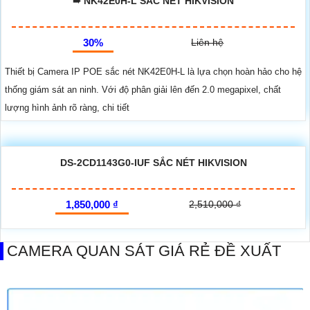
➠ NK42E0H-L SẮC NÉT HIKVISION
30%
Liên hệ
Thiết bị Camera IP POE sắc nét NK42E0H-L là lựa chọn hoàn hảo cho hệ
thống giám sát an ninh. Với độ phân giải lên đến 2.0 megapixel, chất
lượng hình ảnh rõ ràng, chi tiết
DS-2CD1143G0-IUF SẮC NÉT HIKVISION
1,850,000 ₫
2,510,000 ₫
CAMERA QUAN SÁT GIÁ RẺ ĐỀ XUẤT