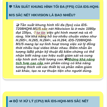
️💬 TẦN SUẤT KHUNG HÌNH TỐI ĐA (FPS) CỦA IDS-HQHI-
M/S SẮC NÉT HIKVISION LÀ BAO NHIÊU?
🤝 Tần suất khung hình tối đa (fps) của iDS-
7208HQHI-M1/S sắc nét Hikvision là ở mức 1080p
đạt 15fps, ♢
tự tin
việc ghi hình mượt mà và rõ
ràng. Với khả năng hỗ trợ nhiều chuẩn video như
H.265+, H.265, H.264+, và H.264, iDS-7208HQHI-
M1/S mang lại sự linh hoạt trong việc xử lý đồng
thời nhiều loại video khác nhau. Điểm nhấn ấn
tượng làBộ phận kỹ thuật đã kiểm chứng có thể
nhận biết nâng cao hiệu suất giám sát và cung
cấp hình ảnh chất lượng cao.🔱
Những khả năng
tích hợp cao cấp
sản phẩm cũng có khả năng
tương thích với các thiết bị và phần mềm giám
sát khác, tạo ra sự thuận tiện cho người dùng.
📣 BỘ VI XỬ LÝ (CPU) MÀ IDS-HQHI-M/S SẮC NÉT