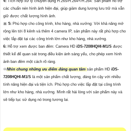
4:
Tích hợp xử lý chuyên dụng H.265/H.264+/H.264: Sản phẩm hỗ trợ
các chuẩn nén hình ảnh hiện đại, giúp giảm dung lượng lưu trữ mà vẫn
giữ được chất lượng hình ảnh.
🎀
5:
Phù hợp cho công trình, kho hàng, nhà xưởng: Với khả năng mở
rộng lên tới 8 kênh và thêm 4 camera IP, sản phẩm này rất phù hợp cho
việc lắp đặt tại các công trình lớn như kho hàng, nhà xưởng.
6:
Hỗ trợ xem được ban đêm: Camera HD
iDS-7208HQHI-M1/S
được
thiết kế để quan sát trong điều kiện ánh sáng yếu, cho phép xem hình
ảnh ban đêm một cách rõ ràng.
♾
Nhìn chung những ưu điểm đáng quan tâm
sản phẩm HD
iDS-
7208HQHI-M1/S
là một sản phẩm chất lượng, đáng tin cậy với nhiều
tính năng hiện đại và tiện ích. Phù hợp cho việc lắp đặt tại công trình
lớn như kho hàng, nhà xưởng. Mình rất hài lòng với sản phẩm này và
sẽ tiếp tục sử dụng nó trong tương lai.