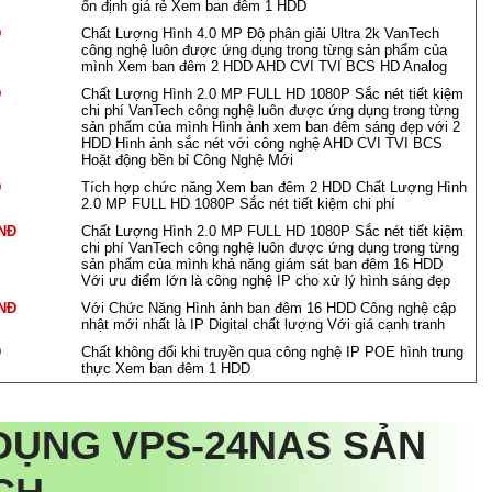
ổn định giá rẻ Xem ban đêm 1 HDD
Đ
Chất Lượng Hình 4.0 MP Độ phân giải Ultra 2k VanTech
công nghệ luôn được ứng dụng trong từng sản phẩm của
mình Xem ban đêm 2 HDD AHD CVI TVI BCS HD Analog
Đ
Chất Lượng Hình 2.0 MP FULL HD 1080P Sắc nét tiết kiệm
chi phí VanTech công nghệ luôn được ứng dụng trong từng
sản phẩm của mình Hình ảnh xem ban đêm sáng đẹp với 2
HDD Hình ảnh sắc nét với công nghệ AHD CVI TVI BCS
Hoặt động bền bỉ Công Nghệ Mới
Đ
Tích hợp chức năng Xem ban đêm 2 HDD Chất Lượng Hình
2.0 MP FULL HD 1080P Sắc nét tiết kiệm chi phí
VNĐ
Chất Lượng Hình 2.0 MP FULL HD 1080P Sắc nét tiết kiệm
chi phí VanTech công nghệ luôn được ứng dụng trong từng
sản phẩm của mình khả năng giám sát ban đêm 16 HDD
Với ưu điểm lớn là công nghệ IP cho xử lý hình sáng đẹp
VNĐ
Với Chức Năng Hình ảnh ban đêm 16 HDD Công nghệ cập
nhật mới nhất là IP Digital chất lượng Với giá cạnh tranh
Đ
Chất không đổi khi truyền qua công nghệ IP POE hình trung
thực Xem ban đêm 1 HDD
 DỤNG
VPS-24NAS
SẢN