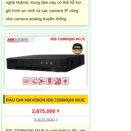
nghệ Hybrid, trung tâm này có thể hỗ trợ
ghi hình an ninh từ các camera IP cũng
như camera analog truyền thống
ĐẦU GHI HIKVISION IDS 7208HQHI M1/E
2,675,000 ₫
3,820,000 ₫
IDS-7208HQHI-M1/E là một thiết bị đầu ghi