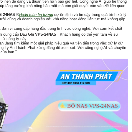
 trở nên dễ dàng và thuận tiện hơn bao giờ hết. Công nghệ AI giúp hệ thống
iúp tăng cường khả năng bảo mật mà còn giải quyết các vấn đề liên quan
S-24NAS
®️
Hoàn toàn tin tưởng
sự ổn định và tin cậy trong quá trình xử lý
gười dùng và doanh nghiệp với khả năng hoạt động liên tục mà không gặp
 đơn vị cung cấp hàng đầu trong lĩnh vực công nghệ. Với cam kết chất
 khi cung cấp Đầu Ghi
VPS-24NAS
. Khách hàng có thể yên tâm về sự
 từ công ty này.
ạn đang tìm kiếm một giải pháp hiệu quả và tiên tiến trong việc xử lý dữ
ng Ty An Thành Phát xứng đáng để xem xét. Với công nghệ AI và chuyên
 của bạn."