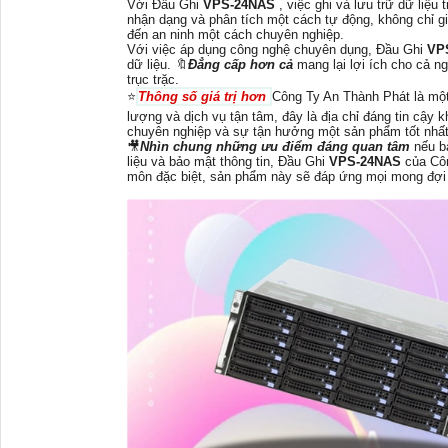
Với Đầu Ghi
VPS-24NAS
, việc ghi và lưu trữ dữ liệu
nhận dạng và phân tích một cách tự động, không chỉ g
đến an ninh một cách chuyên nghiệp.
Với việc áp dụng công nghệ chuyên dụng, Đầu Ghi
VP
dữ liệu. 🔖
Đẳng cấp hơn cả
mang lại lợi ích cho cả n
trục trặc.
⭐
Thông số giá trị hơn
Công Ty An Thành Phát là một
lượng và dịch vụ tận tâm, đây là địa chỉ đáng tin cậy
chuyên nghiệp và sự tận hưởng một sản phẩm tốt nhất
🎥
Nhìn chung những ưu điểm đáng quan tâm
nếu b
liệu và bảo mật thông tin, Đầu Ghi
VPS-24NAS
của Cô
môn đặc biệt, sản phẩm này sẽ đáp ứng mọi mong đợi