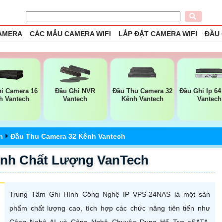
CAMERA
CÁC MẪU CAMERA WIFI
LẮP ĐẶT CAMERA WIFI
ĐẦU
i Camera 16
Đầu Ghi NVR
Đầu Thu Camera 32
Đầu Ghi Ip 6
h Vantech
Vantech
Kênh Vantech
Vantech
h
Đầu Thu Camera 32 Kênh Vantech
ình Chất Lượng VanTech
Trung Tâm Ghi Hình Công Nghệ IP VPS-24NAS là một sản
phẩm chất lượng cao, tích hợp các chức năng tiên tiến như
Công Nghệ AI và Công Nghệ Chuyên Dụng Hổ Trợ eSATA.