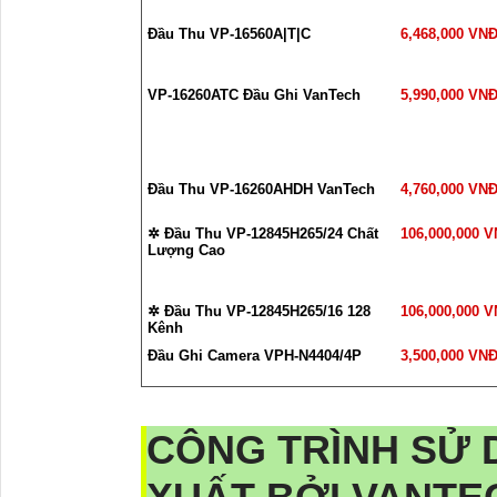
Đầu Thu VP-16560A|T|C
6,468,000 VN
VP-16260ATC Đầu Ghi VanTech
5,990,000 VN
Đầu Thu VP-16260AHDH VanTech
4,760,000 VN
✲ Đầu Thu VP-12845H265/24 Chất
106,000,000 
Lượng Cao
✲ Đầu Thu VP-12845H265/16 128
106,000,000 
Kênh
Đầu Ghi Camera VPH-N4404/4P
3,500,000 VN
CÔNG TRÌNH SỬ