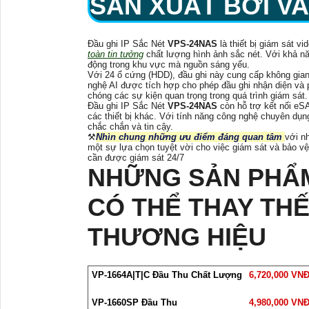
SẢN XUẤT BỞI V
Đầu ghi IP Sắc Nét
VPS-24NAS
là thiết bị giám sát v
toàn tin tưởng
chất lượng hình ảnh sắc nét. Với khả nă
động trong khu vực mà nguồn sáng yếu.
Với 24 ổ cứng (HDD), đầu ghi này cung cấp không gian 
nghệ AI được tích hợp cho phép đầu ghi nhận diện và 
chóng các sự kiện quan trọng trong quá trình giám sát.
Đầu ghi IP Sắc Nét
VPS-24NAS
còn hỗ trợ kết nối eS
các thiết bị khác. Với tính năng công nghệ chuyên dụn
chắc chắn và tin cậy.
⚒
Nhìn chung những ưu điểm đáng quan tâm
với n
một sự lựa chọn tuyệt vời cho việc giám sát và bảo v
cần được giám sát 24/7
NHỮNG SẢN PHẨ
CÓ THỂ THAY THẾ
THƯƠNG HIỆU
VP-1664A|T|C Đầu Thu Chất Lượng
6,720,000 VN
VP-1660SP Đầu Thu
4,980,000 VN