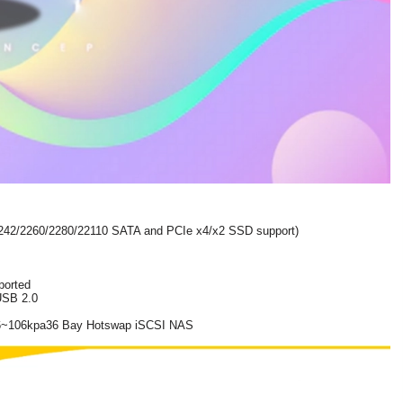
2242/2260/2280/22110 SATA and PCIe x4/x2 SSD support)
ported
USB 2.0
86~106kpa36 Bay Hotswap iSCSI NAS