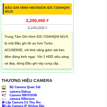
ĐẦU GHI HINH HIKVISION IDS 7204HQHI
M1/S
2,250,000 ₫
3,240,000 ₫
Trung Tâm Ghi Hình iDS-7204HQHI-M1/S
là một Đầu ghi tối ưu hơn Turbo
ACUSENSE, với khả năng giám sát ban
đêm đáng kinh ngạc. Với 1 HDD siêu sáng
và đẹp, dòng Đầu ghi này cung cấp...
THƯƠNG HIỆU CAMERA
Bộ Camera Quan Sát
camera Dahua
Camera HIKVISON
camera KBvision
️🎤️
Lắp Camera Có Thu Âm
📶
Lắp Camera IP Không Dây