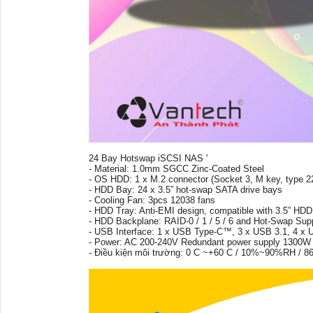
24 Bay Hotswap iSCSI NAS '
- Material: 1.0mm SGCC Zinc-Coated Steel
- OS HDD: 1 x M.2 connector (Socket 3, M key, type 
- HDD Bay: 24 x 3.5” hot-swap SATA drive bays
- Cooling Fan: 3pcs 12038 fans
- HDD Tray: Anti-EMI design, compatible with 3.5” HDD
- HDD Backplane: RAID-0 / 1 / 5 / 6 and Hot-Swap Sup
- USB Interface: 1 x USB Type-C™, 3 x USB 3.1, 4 x 
- Power: AC 200-240V Redundant power supply 1300W
- Điều kiện môi trường: 0 C ~+60 C / 10%~90%RH / 