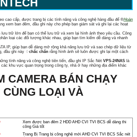
ANTECH
ideo cao cấp, được trang bị các tính năng và công nghệ hàng đầu để ®️
Hoàn
ng xem ban đêm, đầu ghi này cho phép bạn giám sát và ghi lại các hoạt
lưu trữ lớn để bạn có thể lưu trữ và xem lại hình ảnh theo yêu cầu. Công
phân loại các đối tượng khác nhau, giúp bạn tìm kiếm dễ dàng và nhanh
ATA IP, giúp bạn dễ dàng mở rộng khả năng lưu trữ và sao chép dữ liệu từ
g, đầu ghi này ♢
chắc chắn
rằng hình ảnh sẽ luôn được ghi lại một cách
hững tính năng và công nghệ tiên tiến, đầu ghi IP Sắc Nét
VPS-24NAS
là
ệ các khu vực quan trọng trong công ty, nhà ở hay những địa điểm khác
M CAMERA BÁN CHẠY
 CÙNG LOẠI VÀ
Đ
Xem được ban đêm 2 HDD AHD CVI TVI BCS dễ dàng thi
công Giá tốt
Đ
Trang Bị Trang bị công nghệ mới AHD CVI TVI BCS Sắc nét