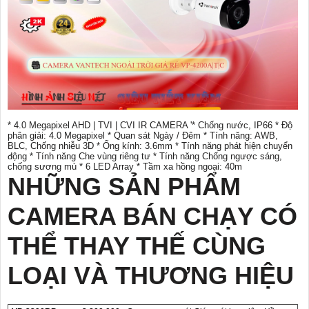
* 4.0 Megapixel AHD | TVI | CVI IR CAMERA '* Chống nước, IP66 * Độ
phân giải: 4.0 Megapixel * Quan sát Ngày / Đêm * Tính năng: AWB,
BLC, Chống nhiễu 3D * Ống kính: 3.6mm * Tính năng phát hiện chuyển
động * Tính năng Che vùng riêng tư * Tính năng Chống ngược sáng,
chống sương mù * 6 LED Array * Tầm xa hồng ngoại: 40m
NHỮNG SẢN PHẨM
CAMERA BÁN CHẠY CÓ
THỂ THAY THẾ CÙNG
LOẠI VÀ THƯƠNG HIỆU