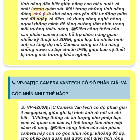
tính năng đặc biệt giúp nâng cao hiệu suất và
chất lượng giám sát. Một trong những tính năng
đáng
chú ý
là khả năng chuyển đổi tự động giữa
chế độ ngày và đêm, sử dụng công nghệ hồng
ngoại thông minh để tăng cường tầm nhìn trong
môi trường thiếu sáng. ㊙️
Điểm cộng thêm của
sản phẩm
camera còn hỗ trợ chức năng giảm
nhiễu kỹ thuật số 3DNR, giúp loại bỏ nhiễu hình
ảnh và tăng độ nét. Camera cũng có khả năng
chống nước và bụi chuẩn IP66, giúp bảo vệ thiết
bị trong môi trường khắc nghiệt.
📞 VP-0A|T|C CAMERA VANTECH CÓ ĐỘ PHÂN GIẢI VÀ
GÓC NHÌN NHƯ THẾ NÀO?
❤️‍💋‍ VP-4200A|T|C Camera VanTech có độ phân giải
4 megapixel, giúp ghi lại hình ảnh rõ nét và chi
tiết. 〽
Những thông số ấn tượng
cho phép bạn
xem và quan sát các vật thể trong tầm nhìn một
cách rõ ràng. ㊙️
Điểm cộng thêm của sản phẩm
camera này còn có góc nhìn rộng, khoảng 89 độ,
cho phép bạn quan sát được một diện tích rộng