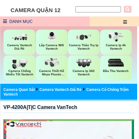
CAMERA QUẬN 12
DANH MỤC
Lắp Camera Wifi
Camera Vantech
Camera Thân Trụ Ip
Camera Ip 4k
Vantech
Giá Rẻ
Vantech
Vantech
Camera Chống
Camera Thiết Kế
Camera Ip 360
Đầu Thu Vantech
Nhiễu Tốt Vantech
Nhựa Plastic
Vantech
Vantech
Camera Quan Sát
Camera Vantech Giá Rẻ
Camera Có Chống Trộm
Vantech
VP-4200A|T|C Camera VanTech