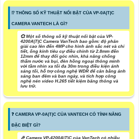
⁉️ THÔNG SỐ KỸ THUẬT NỔI BẬT CỦA VP-0A|T|C
CAMERA VANTECH LÀ GÌ?
💞 Một số thông số kỹ thuật nổi bật của VP-
4200A|T|C Camera VanTech bao gồm: độ phân
giải cao lên đến 4MP cho hình ảnh sắc nét và chi
tiết, ống kính tiêu cự điều chỉnh từ 2.8mm đến
12mm để thay đổi góc nhìn, khả năng chống
thấm nước và bụi, đèn hồng ngoại thông minh
với tầm nhìn xa tối đa 30m trong điều kiện ánh
sáng tối, hỗ trợ công nghệ WDR để cân bằng ánh
sáng ban đêm và ban ngày, và tích hợp công
nghệ nén video H.265 tiết kiệm băng thông và
lưu trữ.
️❓ CAMERA VP-0A|T|C CỦA VANTECH CÓ TÍNH NĂNG
ĐẶC BIỆT GÌ?
️🎉 Camera VP-4200A|T|C của VanTech có nhiều