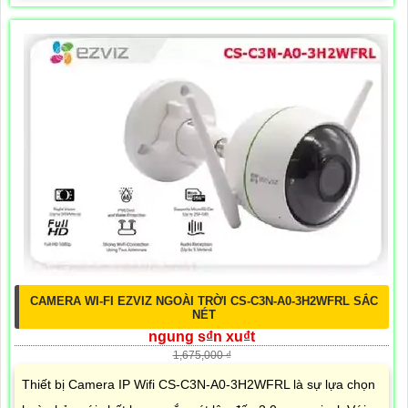
CAMERA WI-FI EZVIZ NGOÀI TRỜI CS-C3N-A0-3H2WFRL SẮC
NÉT
ngung s₫n xu₫t
1,675,000 ₫
Thiết bị Camera IP Wifi CS-C3N-A0-3H2WFRL là sự lựa chọn