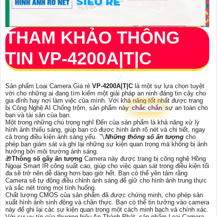
THAM KHẢO THÔNG
TIN
VP-4200A|T|C
Sản phẩm Loại Camera Giá rẻ
VP-4200A|T|C
là một sự lựa chọn tuyệt
vời cho những ai đang tìm kiếm một giải pháp an ninh đáng tin cậy cho
gia đình hay nơi làm việc của mình. Với khả năng tốt nhất được trang
bị Công Nghệ AI Chống trộm, sản phẩm này
chắc chắn
sự an toàn cho
bạn và tài sản của bạn.
Một trong những chú trọng nghĩ Đến của sản phẩm là khả năng xử lý
hình ảnh thiếu sáng, giúp bạn có được hình ảnh rõ nét và chi tiết, ngay
cả trong điều kiện ánh sáng yếu. 〽
Những thông số ấn tượng
cho
phép bạn giám sát và ghi lại những sự kiện quan trọng mà không bị ảnh
hưởng bởi môi trường ánh sáng.
🎁
Thông số gây ấn tượng
Camera này được trang bị công nghệ Hồng
Ngoại Smart IR công suất cao, giúp cho việc quan sát trong điều kiện tối
đa sẽ trở nên dễ dàng hơn bao giờ hết. Bạn có thể yên tâm rằng
Camera sẽ tự động điều chỉnh ánh sáng để giữ cho hình ảnh trung thực
và sắc nét trong mọi tình huống.
Chất lượng CMOS của sản phẩm đã được chứng minh, cho phép sản
xuất hình ảnh sinh động và chân thực. Bạn có thể tin tưởng vào camera
này để ghi lại các sự kiện quan trọng một cách minh bạch và chính xác.
Với sự uy tín của thương hiệu An Thành Phát, sản phẩm Loại Camera