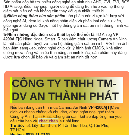
Sản phẩm còn hỗ trợ nhiều công nghệ an ninh như AHD, CVI, TVI, BCS
HD Analog, điều này giúp người dùng dễ dàng tích hợp vào hệ thống
giám sát hiện có mà không cần thay đổi quá nhiều thiết bị.
㊙️
Điểm cộng thêm của sản phẩm
sản phẩm còn được kết hợp với
công nghệ AI, đem lại khả năng nhận diện và phân loại các sự kiện,
giúp người dùng có được một hệ thống giám sát an ninh thông minh và
hiệu quả.
💫
Nhìn những đặc điểm của thiết bị có thể nói là
HD Anlog
VP-
4200A|T|C
Hồng Ngoại Smart IR ban đêm chất lượng Camera An Ninh
là một sản phẩm tuyệt vời cho hệ thống giám sát an ninh. Với hình ảnh
ban đêm sáng đẹp, công nghệ chip xử lý hình ảnh CMOS, khả năng
chống mưa nắng và nhiều tính năng an ninh khác, sản phẩm này đáng
được lựa chọn để bảo vệ và giám sát an ninh tốt hơn.
CÔNG TY TNHH TM-
DV AN THÀNH PHÁT
Nếu bạn đang cần tìm mua Camera An Ninh
VP-4200A|T|C
với
dịch vụ nhanh chóng và chu đáo, đừng ngần ngại ghé thăm
Công ty An Thành Phát. Chúng tôi cam kết sẽ đáp ứng mọi yêu
cầu của bạn và
chắc chắn
sự hài lòng.
Trụ Sở:
51 Lũy Bán Bích, P. Tân Thới Hòa, Q.Tân Phú,
TP.HCM
Hotline: 0938.11.23.99