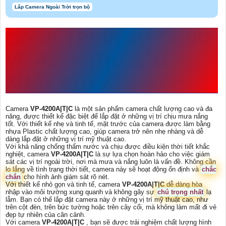
Lắp Camera Ngoài Trời trọn bộ
CÔNG TRÌNH SỬ DỤNG
VP-4200A|T|C
SẢN
XUẤT BỞI VANTECH
Camera
VP-4200A|T|C
là một sản phẩm camera chất lượng cao và đa
năng, được thiết kế đặc biệt để lắp đặt ở những vị trí chịu mưa nắng
tốt. Với thiết kế nhẹ và tinh tế, mặt trước của camera được làm bằng
nhựa Plastic chất lượng cao, giúp camera trở nên nhẹ nhàng và dễ
dàng lắp đặt ở những vị trí mỹ thuật cao.
Với khả năng chống thấm nước và chịu được điều kiện thời tiết khắc
nghiệt, camera
VP-4200A|T|C
là sự lựa chọn hoàn hảo cho việc giám
sát các vị trí ngoài trời, nơi mà mưa và nắng luôn là vấn đề. Không cần
lo lắng về tình trạng thời tiết, camera này sẽ hoạt động ổn định và
chắc
chắn
cho hình ảnh giám sát rõ nét.
Với thiết kế nhỏ gọn và tinh tế, camera
VP-4200A|T|C
dễ dàng hòa
nhập vào môi trường xung quanh và không gây sự
chú trọng nhất
lạ
lẫm. Bạn có thể lắp đặt camera này ở những vị trí mỹ thuật cao, như
trên cột đèn, trên bức tường hoặc trên cây cối, mà không làm mất đi vẻ
đẹp tự nhiên của căn cảnh.
Với camera
VP-4200A|T|C
, bạn sẽ được trải nghiệm chất lượng hình