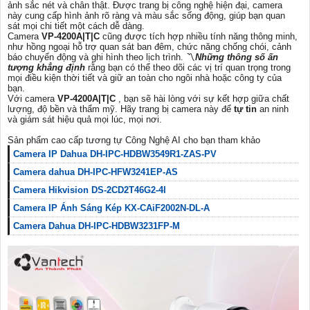
ảnh sắc nét và chân thật. Được trang bị công nghệ hiện đại, camera
này cung cấp hình ảnh rõ ràng và màu sắc sống động, giúp bạn quan
sát mọi chi tiết một cách dễ dàng.
Camera
VP-4200A|T|C
cũng được tích hợp nhiều tính năng thông minh,
như hồng ngoại hỗ trợ quan sát ban đêm, chức năng chống chói, cảnh
báo chuyển động và ghi hình theo lịch trình. 〽
Những thông số ấn
tượng
khẳng định
rằng bạn có thể theo dõi các vị trí quan trọng trong
mọi điều kiện thời tiết và giữ an toàn cho ngôi nhà hoặc công ty của
bạn.
Với camera
VP-4200A|T|C
, bạn sẽ hài lòng với sự kết hợp giữa chất
lượng, độ bền và thẩm mỹ. Hãy trang bị camera này để
tự tin
an ninh
và giám sát hiệu quả mọi lúc, mọi nơi.
Sản phẩm cao cấp tương tự Công Nghệ AI cho bạn tham khảo
Camera IP Dahua DH-IPC-HDBW3549R1-ZAS-PV
Camera dahua DH-IPC-HFW3241EP-AS
Camera Hikvision DS-2CD2T46G2-4I
Camera IP Ánh Sáng Kép KX-CAiF2002N-DL-A
Camera Dahua DH-IPC-HDBW3231FP-M