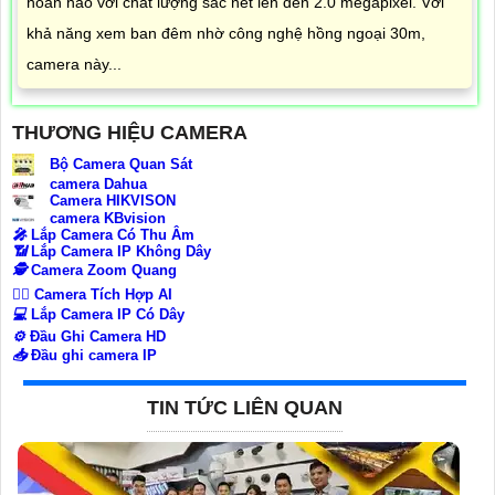
hoàn hảo với chất lượng sắc nét lên đến 2.0 megapixel. Với
khả năng xem ban đêm nhờ công nghệ hồng ngoại 30m,
camera này...
THƯƠNG HIỆU CAMERA
Bộ Camera Quan Sát
camera Dahua
Camera HIKVISON
camera KBvision
️🎤️
Lắp Camera Có Thu Âm
📶
Lắp Camera IP Không Dây
🕵️
Camera Zoom Quang
🧛‍♀️
Camera Tích Hợp AI
💻
Lắp Camera IP Có Dây
⚙️
Đầu Ghi Camera HD
📥
Đầu ghi camera IP
TIN TỨC LIÊN QUAN