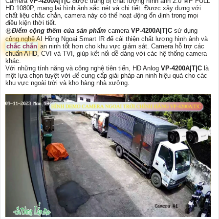
Camera
VP-4200A|T|C
được trang bị chất lượng hình ảnh 2.0 MP FULL
HD 1080P, mang lại hình ảnh sắc nét và chi tiết. Được xây dựng với
chất liệu chắc chắn, camera này có thể hoạt động ổn định trong mọi
điều kiện thời tiết.
㊙️
Điểm cộng thêm của sản phẩm
camera
VP-4200A|T|C
sử dụng
công nghệ AI Hồng Ngoại Smart IR để cải thiện chất lượng hình ảnh và
chắc chắn
an ninh tốt hơn cho khu vực giám sát. Camera hỗ trợ các
chuẩn AHD, CVI và TVI, giúp kết nối dễ dàng với các hệ thống camera
khác.
Với những tính năng và công nghệ tiên tiến, HD Anlog
VP-4200A|T|C
là
một lựa chọn tuyệt vời để cung cấp giải pháp an ninh hiệu quả cho các
khu vực ngoài trời và kho hàng nhà xưởng.