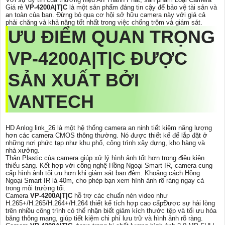
Giá rẻ
VP-4200A|T|C
là một sản phẩm đáng tin cậy để bảo vệ tài sản và
an toàn của bạn. Đừng bỏ qua cơ hội sở hữu camera này với giá cả
phải chăng và khả năng tốt nhất trong việc chống trộm và giám sát.
ƯU ĐIỂM QUAN TRỌNG
VP-4200A|T|C
ĐƯỢC
SẢN XUẤT BỞI
VANTECH
HD Anlog link_26 là một hệ thống camera an ninh tiết kiệm năng lượng
hơn các camera CMOS thông thường. Nó được thiết kế để lắp đặt ở
những nơi phức tạp như khu phố, công trình xây dựng, kho hàng và
nhà xưởng.
Thân Plastic của camera giúp xử lý hình ảnh tốt hơn trong điều kiện
thiếu sáng. Kết hợp với công nghệ Hồng Ngoại Smart IR, camera cung
cấp hình ảnh tối ưu hơn khi giám sát ban đêm. Khoảng cách Hồng
Ngoại Smart IR là 40m, cho phép bạn xem hình ảnh rõ ràng ngay cả
trong môi trường tối.
Camera
VP-4200A|T|C
hỗ trợ các chuẩn nén video như
H.265+/H.265/H.264+/H.264 thiết kế tích hợp cao cấpĐược sự hài lòng
trên nhiều công trình có thể nhận biết giảm kích thước tệp và tối ưu hóa
băng thông mạng, giúp tiết kiệm chi phí lưu trữ và hình ảnh rõ ràng.