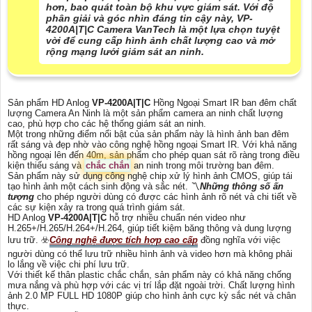
hơn, bao quát toàn bộ khu vực giám sát. Với độ
phân giải và góc nhìn đáng tin cậy này, VP-
4200A|T|C Camera VanTech là một lựa chọn tuyệt
vời để cung cấp hình ảnh chất lượng cao và mở
rộng mạng lưới giám sát an ninh.
Sản phẩm HD Anlog
VP-4200A|T|C
Hồng Ngoại Smart IR ban đêm chất
lượng Camera An Ninh là một sản phẩm camera an ninh chất lượng
cao, phù hợp cho các hệ thống giám sát an ninh.
Một trong những điểm nổi bật của sản phẩm này là hình ảnh ban đêm
rất sáng và đẹp nhờ vào công nghệ hồng ngoại Smart IR. Với khả năng
hồng ngoại lên đến 40m, sản phẩm cho phép quan sát rõ ràng trong điều
kiện thiếu sáng và
chắc chắn
an ninh trong môi trường ban đêm.
Sản phẩm này sử dụng công nghệ chip xử lý hình ảnh CMOS, giúp tái
tạo hình ảnh một cách sinh động và sắc nét. 〽
Những thông số ấn
tượng
cho phép người dùng có được các hình ảnh rõ nét và chi tiết về
các sự kiện xảy ra trong quá trình giám sát.
HD Anlog
VP-4200A|T|C
hỗ trợ nhiều chuẩn nén video như
H.265+/H.265/H.264+/H.264, giúp tiết kiệm băng thông và dung lượng
lưu trữ. ☣️
Công nghệ được tích hợp cao cấp
đồng nghĩa với việc
người dùng có thể lưu trữ nhiều hình ảnh và video hơn mà không phải
lo lắng về việc chi phí lưu trữ.
Với thiết kế thân plastic chắc chắn, sản phẩm này có khả năng chống
mưa nắng và phù hợp với các vị trí lắp đặt ngoài trời. Chất lượng hình
ảnh 2.0 MP FULL HD 1080P giúp cho hình ảnh cực kỳ sắc nét và chân
thực.