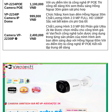
Với ưu điểm lớn là công nghệ IP POE Thi
VP-2234POE
1,100,000
công dễ dàng Khi xem thiếu sáng Hồng
Camera POE
VNĐ
Ngoại 30m giám sát phù hơp
VP-2234IP
Chức Năng Xem ban đêm Hồng Ngoại 30m
999,000
Camera IP
Chất Lượng Hình 2.0 MP FULL HD 1080P
VNĐ
Dome
Sắc nét tiết kiệm chi phí Giá tốt
Chất Lượng Hình 3.0 MP Độ Phân giải Ultra
2k lite Được chọn nhiều cho công trình giá
rẻ VanTech công nghệ luôn được ứng dụng
Camera VP-
2,400,000
trong từng sản phẩm của mình Hình ảnh
2230IP ❂
VNĐ
ban đêm sáng đẹp với Hồng Ngoại 60m Với
ưu điểm lớn là công nghệ IP POE Kết nối
tập trung dễ dàng