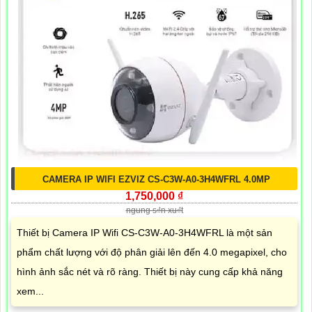
CAMERA IP WIFI EZVIZ CS-C3W-A0-3H4WFRL 4.0MP
1,750,000 ₫
ngung s₫n xu₫t
Thiết bị Camera IP Wifi CS-C3W-A0-3H4WFRL là một sản
phẩm chất lượng với độ phân giải lên đến 4.0 megapixel, cho
hình ảnh sắc nét và rõ ràng. Thiết bị này cung cấp khả năng
xem...