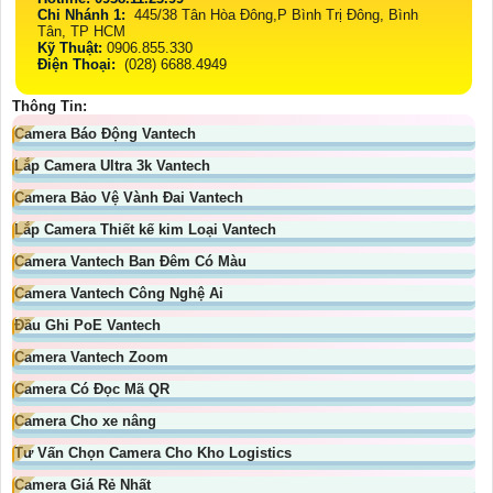
Chi Nhánh 1:
445/38 Tân Hòa Đông,P Bình Trị Đông, Bình
Tân, TP HCM
Kỹ Thuật:
0906.855.330
Điện Thoại:
(028) 6688.4949
Thông Tin:
Camera Báo Động Vantech
Lắp Camera Ultra 3k Vantech
Camera Bảo Vệ Vành Đai Vantech
Lắp Camera Thiết kế kim Loại Vantech
Camera Vantech Ban Đêm Có Màu
Camera Vantech Công Nghệ Ai
Đầu Ghi PoE Vantech
Camera Vantech Zoom
Camera Có Đọc Mã QR
Camera Cho xe nâng
Tư Vấn Chọn Camera Cho Kho Logistics
Camera Giá Rẻ Nhất