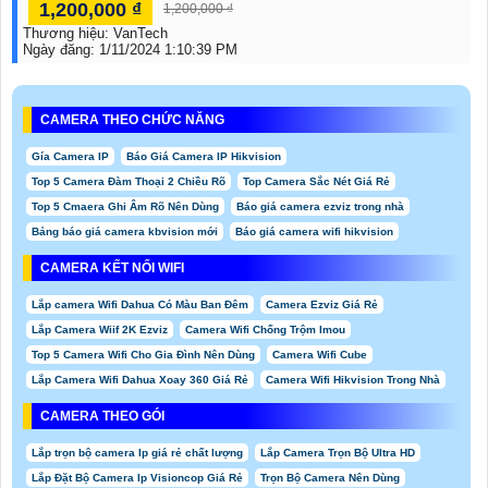
1,200,000 ₫
1,200,000 ₫
Thương hiệu:
VanTech
Ngày đăng:
1/11/2024 1:10:39 PM
CAMERA THEO CHỨC NĂNG
Gía Camera IP
Báo Giá Camera IP Hikvision
Top 5 Camera Đàm Thoại 2 Chiều Rõ
Top Camera Sắc Nét Giá Rẻ
Top 5 Cmaera Ghi Âm Rõ Nên Dùng
Báo giá camera ezviz trong nhà
Bảng báo giá camera kbvision mới
Báo giá camera wifi hikvision
CAMERA KẾT NỐI WIFI
Lắp camera Wifi Dahua Có Màu Ban Đêm
Camera Ezviz Giá Rẻ
Lắp Camera Wiif 2K Ezviz
Camera Wifi Chống Trộm Imou
Top 5 Camera Wifi Cho Gia Đình Nên Dùng
Camera Wifi Cube
Lắp Camera Wifi Dahua Xoay 360 Giá Rẻ
Camera Wifi Hikvision Trong Nhà
CAMERA THEO GÓI
Lắp trọn bộ camera Ip giá rẻ chất lượng
Lắp Camera Trọn Bộ Ultra HD
Lắp Đặt Bộ Camera Ip Visioncop Giá Rẻ
Trọn Bộ Camera Nên Dùng