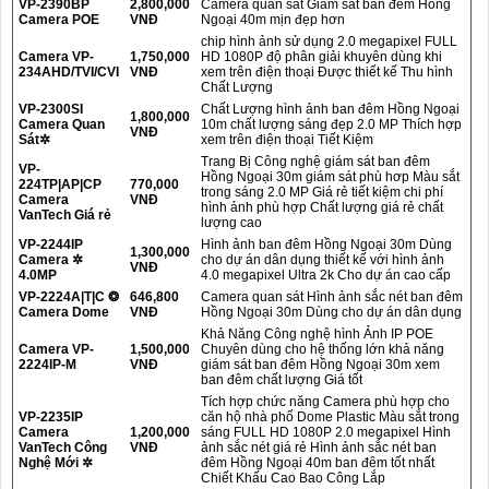
VP-2390BP
2,800,000
Camera quan sát Giám sát ban đêm Hồng
Camera POE
VNĐ
Ngoại 40m mịn đẹp hơn
chip hình ảnh sử dụng 2.0 megapixel FULL
Camera VP-
1,750,000
HD 1080P độ phân giải khuyên dùng khi
234AHD/TVI/CVI
VNĐ
xem trên điện thoại Được thiết kế Thu hình
Chất Lượng
VP-2300SI
Chất Lượng hình ảnh ban đêm Hồng Ngoại
1,800,000
Camera Quan
10m chất lượng sáng đẹp 2.0 MP Thích hợp
VNĐ
Sát✲
xem trên điện thoại Tiết Kiệm
Trang Bị Công nghệ giám sát ban đêm
VP-
Hồng Ngoại 30m giám sát phù hơp Màu sắt
224TP|AP|CP
770,000
trong sáng 2.0 MP Giá rẻ tiết kiệm chi phí
Camera
VNĐ
hình ảnh phù hợp Chất lượng giá rẻ chất
VanTech Giá rẻ
lượng cao
VP-2244IP
Hình ảnh ban đêm Hồng Ngoại 30m Dùng
1,300,000
Camera ✲
cho dự án dân dụng thiết kế với hình ảnh
VNĐ
4.0MP
4.0 megapixel Ultra 2k Cho dự án cao cấp
VP-2224A|T|C ❂
646,800
Camera quan sát Hình ảnh sắc nét ban đêm
Camera Dome
VNĐ
Hồng Ngoại 30m Dùng cho dự án dân dụng
Khả Năng Công nghệ hình Ảnh IP POE
Camera VP-
1,500,000
Chuyên dùng cho hệ thống lớn khả năng
2224IP-M
VNĐ
giám sát ban đêm Hồng Ngoại 30m xem
ban đêm chất lượng Giá tốt
Tích hợp chức năng Camera phù hợp cho
VP-2235IP
căn hộ nhà phố Dome Plastic Màu sắt trong
Camera
1,200,000
sáng FULL HD 1080P 2.0 megapixel Hình
VanTech Công
VNĐ
ảnh sắc nét giá rẻ Hình ảnh sắc nét ban
Nghệ Mới ✲
đêm Hồng Ngoại 40m ban đêm tốt nhất
Chiết Khấu Cao Bao Công Lắp