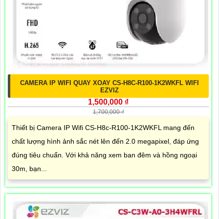
CAMERA IP WIFI QUAY XOAY CS-H8C-R100-1K2WKFL WIFI
EZVIZ
1,500,000 ₫
1,700,000 ₫
Thiết bị Camera IP Wifi CS-H8c-R100-1K2WKFL mang đến
chất lượng hình ảnh sắc nét lên đến 2.0 megapixel, đáp ứng
đúng tiêu chuẩn. Với khả năng xem ban đêm và hồng ngoại
30m, bạn...