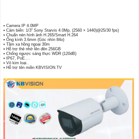
• Camera IP 4.0MP
• Cảm biến: 1/3'' Sony Starvis 4.0Mp, (2560 × 1440)@25/30 fps)
• Chuẩn nén hình ảnh H.265/Smart H.264
• Ống kính 3.6mm (Góc nhìn 84o)
• Tầm xa hồng ngoại 30m
• Hỗ trợ thẻ nhớ lên đên 256GB
• Chống ngược sáng thực WDR (120dB)
• IP67, PoE....
• Vỏ kim loại..
• Hỗ trợ tên miền KBVISION.TV