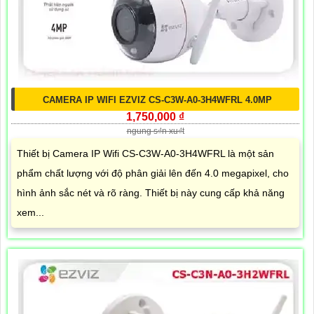
CAMERA IP WIFI EZVIZ CS-C3W-A0-3H4WFRL 4.0MP
1,750,000 ₫
ngung s₫n xu₫t
Thiết bị Camera IP Wifi CS-C3W-A0-3H4WFRL là một sản
phẩm chất lượng với độ phân giải lên đến 4.0 megapixel, cho
hình ảnh sắc nét và rõ ràng. Thiết bị này cung cấp khả năng
xem...