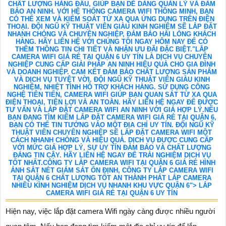
CHẤT LƯỢNG HÀNG ĐẦU, GIÚP BẠN DỄ DÀNG QUẢN LÝ VÀ ĐẢM
BẢO AN NINH. VỚI HỆ THỐNG CAMERA WIFI THÔNG MINH, BẠN
CÓ THỂ XEM VÀ KIỂM SOÁT TỪ XA QUA ỨNG DỤNG TRÊN ĐIỆN
THOẠI. ĐỘI NGŨ KỸ THUẬT VIÊN GIÀU KINH NGHIỆM SẼ LẮP ĐẶT
NHANH CHÓNG VÀ CHUYÊN NGHIỆP, ĐẢM BẢO HÀI LÒNG KHÁCH
HÀNG. HÃY LIÊN HỆ VỚI CHÚNG TÔI NGAY HÔM NAY ĐỂ CÓ
THÊM THÔNG TIN CHI TIẾT VÀ NHẬN ƯU ĐÃI ĐẶC BIỆT."LẮP
CAMERA WIFI GIÁ RẺ TẠI QUẬN 6 UY TÍN LÀ DỊCH VỤ CHUYÊN
NGHIỆP CUNG CẤP GIẢI PHÁP AN NINH HIỆU QUẢ CHO GIA ĐÌNH
VÀ DOANH NGHIỆP. CAM KẾT ĐẢM BẢO CHẤT LƯỢNG SẢN PHẨM
VÀ DỊCH VỤ TUYỆT VỜI. ĐỘI NGŨ KỸ THUẬT VIÊN GIÀU KINH
NGHIỆM, NHIỆT TÌNH HỖ TRỢ KHÁCH HÀNG. SỬ DỤNG CÔNG
NGHỆ TIÊN TIẾN, CAMERA WIFI GIÚP BẠN QUAN SÁT TỪ XA QUA
ĐIỆN THOẠI, TIỆN LỢI VÀ AN TOÀN. HÃY LIÊN HỆ NGAY ĐỂ ĐƯỢC
TƯ VẤN VÀ LẮP ĐẶT CAMERA WIFI AN NINH VỚI GIÁ HỢP LÝ.NẾU
BẠN ĐANG TÌM KIẾM LẮP ĐẶT CAMERA WIFI GIÁ RẺ TẠI QUẬN 6,
BẠN CÓ THỂ TIN TƯỞNG VÀO MỘT ĐỊA CHỈ UY TÍN. ĐỘI NGŨ KỸ
THUẬT VIÊN CHUYÊN NGHIỆP SẼ LẮP ĐẶT CAMERA WIFI MỘT
CÁCH NHANH CHÓNG VÀ HIỆU QUẢ. DỊCH VỤ ĐƯỢC CUNG CẤP
VỚI MỨC GIÁ HỢP LÝ, SỰ UY TÍN ĐẢM BẢO VÀ CHẤT LƯỢNG
ĐÁNG TIN CẬY. HÃY LIÊN HỆ NGAY ĐỂ TRẢI NGHIỆM DỊCH VỤ
TỐT NHẤT.CÔNG TY LẮP CAMERA WIFI TẠI QUẬN 6 GIÁ RẺ HÌNH
ẢNH SẮT NÉT GIÁM SÁT ỔN ĐỊNH, CÔNG TY LẮP CAMERA WIFI
TẠI QUẬN 6 CHẤT LƯỢNG TỐT AN THÀNH PHÁT LẮP CAMERA
NHIỀU KÌNH NGHIỆM DỊCH VỤ NHANH KHU VỰC QUẬN 6"> LẮP
CAMERA WIFI GIÁ RẺ TẠI QUẬN 6 UY TÍN
Hiện nay, việc lắp đặt camera Wifi ngày càng được nhiều người