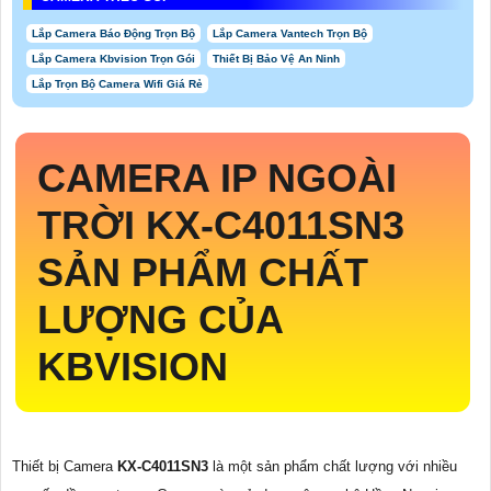
Lắp Camera Báo Động Trọn Bộ
Lắp Camera Vantech Trọn Bộ
Lắp Camera Kbvision Trọn Gói
Thiết Bị Bảo Vệ An Ninh
Lắp Trọn Bộ Camera Wifi Giá Rẻ
CAMERA IP NGOÀI
TRỜI
KX-C4011SN3
SẢN PHẨM CHẤT
LƯỢNG CỦA
KBVISION
Thiết bị Camera
KX-C4011SN3
là một sản phẩm chất lượng với nhiều