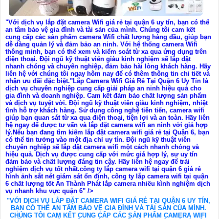
"Với dịch vụ lắp đặt camera Wifi giá rẻ tại quận 6 uy tín, bạn có thể
an tâm bảo vệ gia đình và tài sản của mình. Chúng tôi cam kết
cung cấp các sản phẩm camera Wifi chất lượng hàng đầu, giúp bạn
dễ dàng quản lý và đảm bảo an ninh. Với hệ thống camera Wifi
thông minh, bạn có thể xem và kiểm soát từ xa qua ứng dụng trên
điện thoại. Đội ngũ kỹ thuật viên giàu kinh nghiệm sẽ lắp đặt
nhanh chóng và chuyên nghiệp, đảm bảo hài lòng khách hàng. Hãy
liên hệ với chúng tôi ngay hôm nay để có thêm thông tin chi tiết và
nhận ưu đãi đặc biệt."Lắp Camera Wifi Giá Rẻ Tại Quận 6 Uy Tín là
dịch vụ chuyên nghiệp cung cấp giải pháp an ninh hiệu quả cho
gia đình và doanh nghiệp. Cam kết đảm bảo chất lượng sản phẩm
và dịch vụ tuyệt vời. Đội ngũ kỹ thuật viên giàu kinh nghiệm, nhiệt
tình hỗ trợ khách hàng. Sử dụng công nghệ tiên tiến, camera wifi
giúp bạn quan sát từ xa qua điện thoại, tiện lợi và an toàn. Hãy liên
hệ ngay để được tư vấn và lắp đặt camera wifi an ninh với giá hợp
lý.Nếu bạn đang tìm kiếm lắp đặt camera wifi giá rẻ tại Quận 6, bạn
có thể tin tưởng vào một địa chỉ uy tín. Đội ngũ kỹ thuật viên
chuyên nghiệp sẽ lắp đặt camera wifi một cách nhanh chóng và
hiệu quả. Dịch vụ được cung cấp với mức giá hợp lý, sự uy tín
đảm bảo và chất lượng đáng tin cậy. Hãy liên hệ ngay để trải
nghiệm dịch vụ tốt nhất.công ty lắp camera wifi tại quận 6 giá rẻ
hình ảnh sắt nét giám sát ổn định, công ty lắp camera wifi tại quận
6 chất lượng tốt An Thành Phát lắp camera nhiều kình nghiệm dịch
vụ nhanh khu vực quận 6" />
"VỚI DỊCH VỤ LẮP ĐẶT CAMERA WIFI GIÁ RẺ TẠI QUẬN 6 UY TÍN,
BẠN CÓ THỂ AN TÂM BẢO VỆ GIA ĐÌNH VÀ TÀI SẢN CỦA MÌNH.
CHÚNG TÔI CAM KẾT CUNG CẤP CÁC SẢN PHẨM CAMERA WIFI