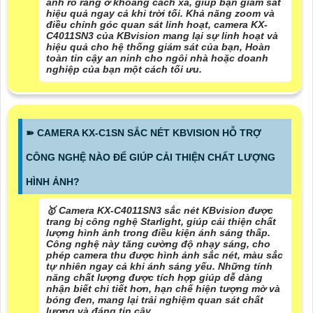
ảnh rõ ràng ở khoảng cách xa, giúp bạn giám sát
hiệu quả ngay cả khi trời tối. Khả năng zoom và
điều chỉnh góc quan sát linh hoạt, camera KX-
C4011SN3 của KBvision mang lại sự linh hoạt và
hiệu quả cho hệ thống giám sát của bạn, Hoàn
toàn tin cậy an ninh cho ngôi nhà hoặc doanh
nghiệp của bạn một cách tối ưu.
➽ CAMERA KX-C1SN SẮC NÉT KBVISION HỖ TRỢ
CÔNG NGHỆ NÀO ĐỂ GIÚP CẢI THIỆN CHẤT LƯỢNG
HÌNH ẢNH?
🥇 Camera KX-C4011SN3 sắc nét KBvision được
trang bị công nghệ Starlight, giúp cải thiện chất
lượng hình ảnh trong điều kiện ánh sáng thấp.
Công nghệ này tăng cường độ nhạy sáng, cho
phép camera thu được hình ảnh sắc nét, màu sắc
tự nhiên ngay cả khi ánh sáng yếu. Những tính
năng chất lượng được tích hợp giúp dễ dàng
nhận biết chi tiết hơn, hạn chế hiện tượng mờ và
bóng đen, mang lại trải nghiệm quan sát chất
lượng và đáng tin cậy.