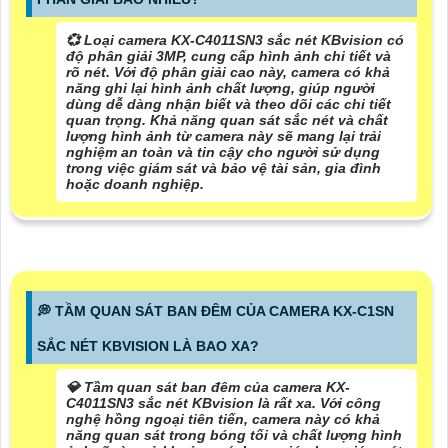
💞 Loại camera KX-C4011SN3 sắc nét KBvision có
độ phân giải 3MP, cung cấp hình ảnh chi tiết và
rõ nét. Với độ phân giải cao này, camera có khả
năng ghi lại hình ảnh chất lượng, giúp người
dùng dễ dàng nhận biết và theo dõi các chi tiết
quan trọng. Khả năng quan sát sắc nét và chất
lượng hình ảnh từ camera này sẽ mang lại trải
nghiệm an toàn và tin cậy cho người sử dụng
trong việc giám sát và bảo vệ tài sản, gia đình
hoặc doanh nghiệp.
️💭 TẦM QUAN SÁT BAN ĐÊM CỦA CAMERA KX-C1SN
SẮC NÉT KBVISION LÀ BAO XA?
💎 Tầm quan sát ban đêm của camera KX-
C4011SN3 sắc nét KBvision là rất xa. Với công
nghệ hồng ngoại tiên tiến, camera này có khả
năng quan sát trong bóng tối và chất lượng hình