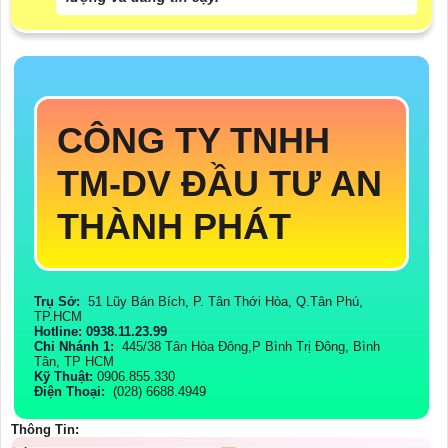
CÔNG TY TNHH
TM-DV ĐẦU TƯ AN
THÀNH PHÁT
Trụ Sở:
51 Lũy Bán Bích, P. Tân Thới Hòa, Q.Tân Phú,
TP.HCM
Hotline: 0938.11.23.99
Chi Nhánh 1:
445/38 Tân Hòa Đông,P Bình Trị Đông, Bình
Tân, TP HCM
Kỹ Thuật:
0906.855.330
Điện Thoại:
(028) 6688.4949
Thông Tin: