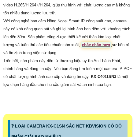
video H.265/H.264+/H.264, giúp thu hình với chất lượng cao mà không
tốn nhiều dung lượng lưu trữ.
Với công nghệ ban đêm Hồng Ngoại Smart IR công suất cao, camera
này có khả năng quan sát và ghi lại hình ảnh ban đêm với khoảng cách
lên đến 30m. Sản phẩm cũng được thiết kế với thân kim loại chất
lượng và tuân thủ các tiêu chuẩn sản xuất,
chắc chắn hơn
sự bền bỉ
và ổn định trong việc sử dụng.
Trên hết, sản phẩm này đến từ thương hiệu uy tín An Thành Phát,
chính hãng và đáng tin cậy. Nếu bạn đang tìm kiếm một camera IP POE
có chất lượng hình ảnh cao cấp và đáng tin cậy,
KX-C4011SN3
là một
lựa chọn hàng đầu cho nhu cầu giám sát và an ninh của bạn.
️❓ LOẠI CAMERA KX-C1SN SẮC NÉT KBVISION CÓ ĐỘ
PHÂN GIẢI BAO NHIÊU?