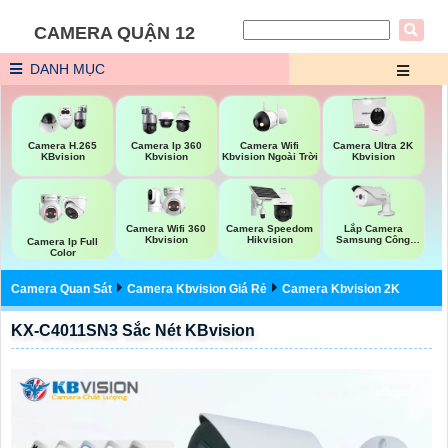
CAMERA QUẬN 12
DANH MỤC
Camera Wifi
Camera H.265
Camera Ip 360
Camera Ultra 2K
Kbvision Ngoài Trời
KBvision
Kbvision
Kbvision
Camera Wifi 360
Lắp Camera
Camera Speedom
Kbvision
Samsung Công
Hikvision
Camera Ip Full
Nghệ AI
Color
Camera Quan Sát
Camera Kbvision Giá Rẻ
Camera Kbvision 2K
KX-C4011SN3 Sắc Nét KBvision