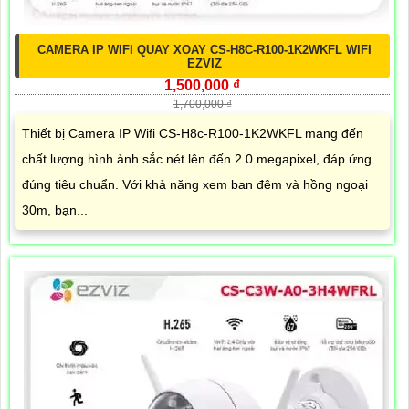
CAMERA IP WIFI QUAY XOAY CS-H8C-R100-1K2WKFL WIFI
EZVIZ
1,500,000 ₫
1,700,000 ₫
Thiết bị Camera IP Wifi CS-H8c-R100-1K2WKFL mang đến
chất lượng hình ảnh sắc nét lên đến 2.0 megapixel, đáp ứng
đúng tiêu chuẩn. Với khả năng xem ban đêm và hồng ngoại
30m, bạn...