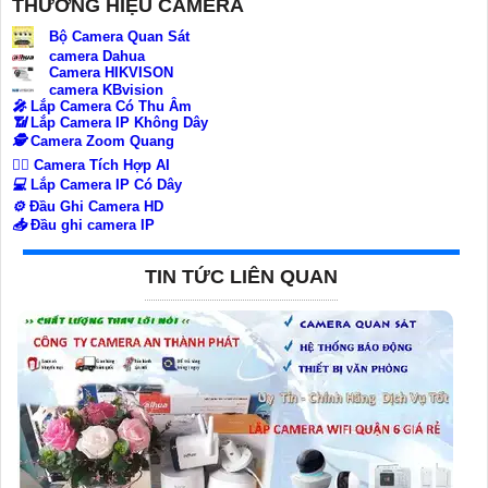
THƯƠNG HIỆU CAMERA
Bộ Camera Quan Sát
camera Dahua
Camera HIKVISON
camera KBvision
️🎤️
Lắp Camera Có Thu Âm
📶
Lắp Camera IP Không Dây
🕵️
Camera Zoom Quang
🧛‍♀️
Camera Tích Hợp AI
💻
Lắp Camera IP Có Dây
⚙️
Đầu Ghi Camera HD
📥
Đầu ghi camera IP
TIN TỨC LIÊN QUAN