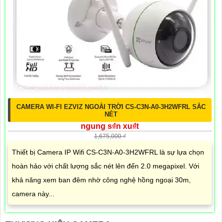
CAMERA WI-FI EZVIZ NGOÀI TRỜI CS-C3N-A0-3H2WFRL SẮC
NÉT
ngung s₫n xu₫t
1,675,000 ₫
Thiết bị Camera IP Wifi CS-C3N-A0-3H2WFRL là sự lựa chọn
hoàn hảo với chất lượng sắc nét lên đến 2.0 megapixel. Với
khả năng xem ban đêm nhờ công nghệ hồng ngoại 30m,
camera này...