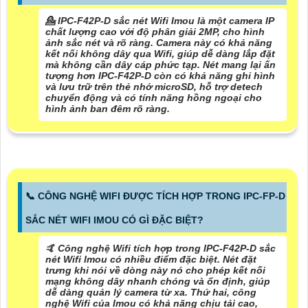
💁 IPC-F42P-D sắc nét Wifi Imou là một camera IP
chất lượng cao với độ phân giải 2MP, cho hình
ảnh sắc nét và rõ ràng. Camera này có khả năng
kết nối không dây qua Wifi, giúp dễ dàng lắp đặt
mà không cần dây cáp phức tạp. Nét mang lại ấn
tượng hơn IPC-F42P-D còn có khả năng ghi hình
và lưu trữ trên thẻ nhớ microSD, hỗ trợ detech
chuyển động và có tính năng hồng ngoại cho
hình ảnh ban đêm rõ ràng.
📞 CÔNG NGHỆ WIFI ĐƯỢC TÍCH HỢP TRONG IPC-FP-D
SẮC NÉT WIFI IMOU CÓ GÌ ĐẶC BIỆT?
🤙 Công nghệ Wifi tích hợp trong IPC-F42P-D sắc
nét Wifi Imou có nhiều điểm đặc biệt.
Nét đặt
trưng khi nói về dòng này
nó cho phép kết nối
mạng không dây nhanh chóng và ổn định, giúp
dễ dàng quản lý camera từ xa. Thứ hai, công
nghệ Wifi của Imou có khả năng chịu tải cao,