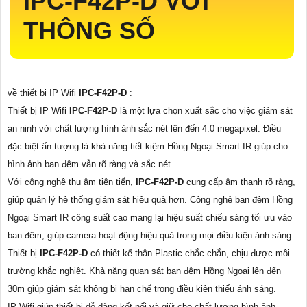
IPC-F42P-D
VỚI
THÔNG SỐ
về thiết bị IP Wifi
IPC-F42P-D
:
Thiết bị IP Wifi
IPC-F42P-D
là một lựa chọn xuất sắc cho việc giám sát
an ninh với chất lượng hình ảnh sắc nét lên đến 4.0 megapixel. Điều
đặc biệt ấn tượng là khả năng tiết kiệm Hồng Ngoại Smart IR giúp cho
hình ảnh ban đêm vẫn rõ ràng và sắc nét.
Với công nghệ thu âm tiên tiến,
IPC-F42P-D
cung cấp âm thanh rõ ràng,
giúp quản lý hệ thống giám sát hiệu quả hơn. Công nghệ ban đêm Hồng
Ngoại Smart IR công suất cao mang lại hiệu suất chiếu sáng tối ưu vào
ban đêm, giúp camera hoạt động hiệu quả trong mọi điều kiện ánh sáng.
Thiết bị
IPC-F42P-D
có thiết kế thân Plastic chắc chắn, chịu được môi
trường khắc nghiệt. Khả năng quan sát ban đêm Hồng Ngoại lên đến
30m giúp giám sát không bị hạn chế trong điều kiện thiếu ánh sáng.
IP Wifi giúp thiết bị dễ dàng kết nối và giữ cho chất lượng hình ảnh