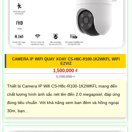
CAMERA IP WIFI QUAY XOAY CS-H8C-R100-1K2WKFL WIFI
EZVIZ
1,500,000 ₫
1,700,000 ₫
Thiết bị Camera IP Wifi CS-H8c-R100-1K2WKFL mang đến
chất lượng hình ảnh sắc nét lên đến 2.0 megapixel, đáp ứng
đúng tiêu chuẩn. Với khả năng xem ban đêm và hồng ngoại
30m, bạn...