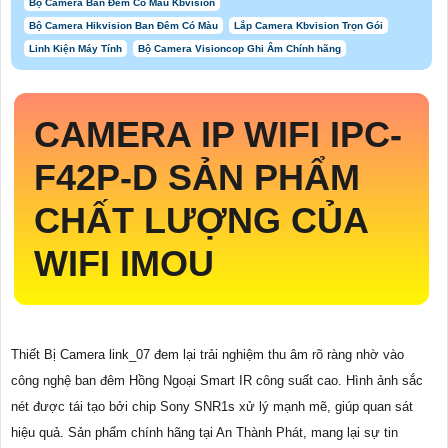
Bộ Camera Ban Đêm Có Màu Kbvision
Bộ Camera Hikvision Ban Đêm Có Màu
Lắp Camera Kbvision Trọn Gói
Linh Kiện Máy Tính
Bộ Camera Visioncop Ghi Âm Chính hãng
CAMERA IP WIFI
IPC-
F42P-D
SẢN PHẨM
CHẤT LƯỢNG CỦA
WIFI IMOU
Thiết Bị Camera link_07 đem lại trải nghiệm thu âm rõ ràng nhờ vào
công nghệ ban đêm Hồng Ngoại Smart IR công suất cao. Hình ảnh sắc
nét được tái tạo bởi chip Sony SNR1s xử lý mạnh mẽ, giúp quan sát
hiệu quả. Sản phẩm chính hãng tại An Thành Phát, mang lại sự tin