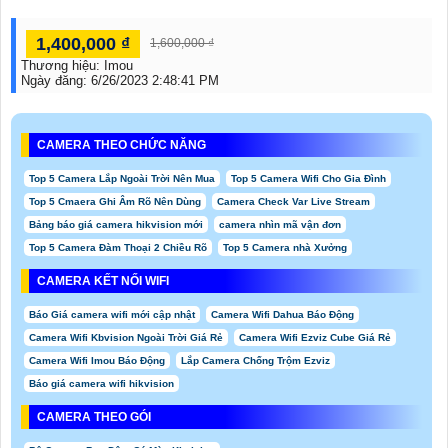
1,400,000 ₫
1,600,000 ₫
Thương hiệu:
Imou
Ngày đăng:
6/26/2023 2:48:41 PM
CAMERA THEO CHỨC NĂNG
Top 5 Camera Lắp Ngoài Trời Nên Mua
Top 5 Camera Wifi Cho Gia Đình
Top 5 Cmaera Ghi Âm Rõ Nên Dùng
Camera Check Var Live Stream
Bảng báo giá camera hikvision mới
camera nhìn mã vận đơn
Top 5 Camera Đàm Thoại 2 Chiều Rõ
Top 5 Camera nhà Xưởng
CAMERA KẾT NỐI WIFI
Báo Giá camera wifi mới cập nhật
Camera Wifi Dahua Báo Động
Camera Wifi Kbvision Ngoài Trời Giá Rẻ
Camera Wifi Ezviz Cube Giá Rẻ
Camera Wifi Imou Báo Động
Lắp Camera Chống Trộm Ezviz
Báo giá camera wifi hikvision
CAMERA THEO GÓI