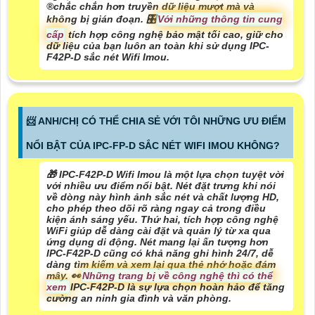
®️
chắc chắn hơn
truyền dữ liệu mượt mà và
không bị gián đoạn. 🎛
Với những thông tin cung
cấp
tích hợp công nghệ bảo mật tối cao, giữ cho
dữ liệu của bạn luôn an toàn khi sử dụng IPC-
F42P-D sắc nét Wifi Imou.
📨 ANH/CHỊ CÓ THỂ CHIA SẺ VỚI TÔI NHỮNG ƯU ĐIỂM
NỔI BẬT CỦA IPC-FP-D SẮC NÉT WIFI IMOU KHÔNG?
🎁 IPC-F42P-D Wifi Imou là một lựa chọn tuyệt vời
với nhiều ưu điểm nổi bật.
Nét đặt trưng khi nói
về dòng này
hình ảnh sắc nét và chất lượng HD,
cho phép theo dõi rõ ràng ngay cả trong điều
kiện ánh sáng yếu. Thứ hai, tích hợp công nghệ
WiFi giúp dễ dàng cài đặt và quản lý từ xa qua
ứng dụng di động. Nét mang lại ấn tượng hơn
IPC-F42P-D cũng có khả năng ghi hình 24/7, dễ
dàng tìm kiếm và xem lại qua thẻ nhớ hoặc đám
mây. ️👀
Những trang bị về công nghệ thì có thể
xem
IPC-F42P-D là sự lựa chọn hoàn hảo để tăng
cường an ninh gia đình và văn phòng.