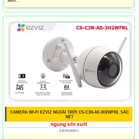
xem...
CAMERA WI-FI EZVIZ NGOÀI TRỜI CS-C3N-A0-3H2WFRL SẮC
NÉT
ngung s₫n xu₫t
1,675,000 ₫