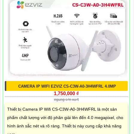
CAMERA IP WIFI EZVIZ CS-C3W-A0-3H4WFRL 4.0MP
1,750,000 ₫
ngung s₫n xu₫t
Thiết bị Camera IP Wifi CS-C3W-A0-3H4WFRL là một sản
phẩm chất lượng với độ phân giải lên đến 4.0 megapixel, cho
hình ảnh sắc nét và rõ ràng. Thiết bị này cung cấp khả năng