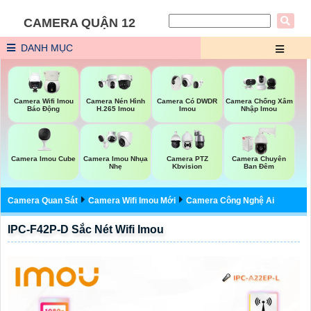
CAMERA QUẬN 12
DANH MỤC
Camera Wifi Imou
Camera Nén Hình
Camera Có DWDR
Camera Chống Xâm
Báo Động
H.265 Imou
Imou
Nhập Imou
Camera Imou Cube
Camera Imou Nhụa
Camera PTZ
Camera Chuyên
Nhẹ
Kbvision
Ban Đêm
Camera Quan Sát
Camera Wifi Imou Mới
Camera Công Nghệ Ai
IPC-F42P-D Sắc Nét Wifi Imou