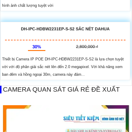
hình ảnh chất lượng tuyệt vời
DH-IPC-HDBW2231EP-S-S2 SẮC NÉT DAHUA
30%
2,800,000 ₫
Thiết bị Camera IP POE DH-IPC-HDBW2231EP-S-S2 là lựa chọn tuyệt
vời với độ phân giải sắc nét lên đến 2.0 megapixel. Với khả năng xem
ban đêm và hồng ngoại 30m, camera này đảm...
CAMERA QUAN SÁT GIÁ RẺ ĐỀ XUẤT