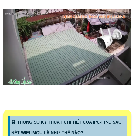
😓 THÔNG SỐ KỸ THUẬT CHI TIẾT CỦA IPC-FP-D SẮC
NÉT WIFI IMOU LÀ NHƯ THẾ NÀO?