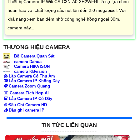
Thiết bị Camera IP Wifi CS-C3N-A0-3H2WFRL là sự lựa chọn
hoàn hảo với chất lượng sắc nét lên đến 2.0 megapixel. Với
khả năng xem ban đêm nhờ công nghệ hồng ngoại 30m,
camera này...
THƯƠNG HIỆU CAMERA
Bộ Camera Quan Sát
camera Dahua
Camera HIKVISON
camera KBvision
️🎤️
Lắp Camera Có Thu Âm
📶
Lắp Camera IP Không Dây
🕵️
Camera Zoom Quang
🧛‍♀️
Camera Tích Hợp AI
💻
Lắp Camera IP Có Dây
⚙️
Đầu Ghi Camera HD
📥
Đầu ghi camera IP
TIN TỨC LIÊN QUAN