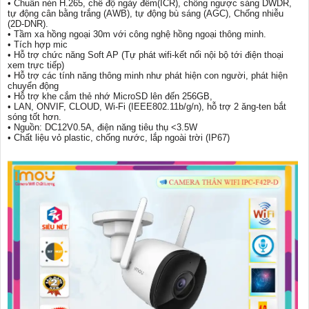
• Chuẩn nén H.265, chế độ ngày đêm(ICR), chống ngược sáng DWDR,
tự động cân bằng trắng (AWB), tự động bù sáng (AGC), Chống nhiễu
(2D-DNR).
• Tầm xa hồng ngoại 30m với công nghệ hồng ngoại thông minh.
• Tích hợp mic
• Hỗ trợ chức năng Soft AP (Tự phát wifi-kết nối nội bộ tới điện thoại
xem trực tiếp)
• Hỗ trợ các tính năng thông minh như phát hiện con người, phát hiện
chuyển động
• Hỗ trợ khe cắm thẻ nhớ MicroSD lên đến 256GB,
• LAN, ONVIF, CLOUD, Wi-Fi (IEEE802.11b/g/n), hỗ trợ 2 ăng-ten bắt
sóng tốt hơn.
• Nguồn: DC12V0.5A, điện năng tiêu thụ <3.5W
• Chất liệu vỏ plastic, chống nước, lắp ngoài trời (IP67)