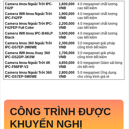
Camera Imou Ngoài Trời IPC-
1,600,000
4.0 megapixel chất lượng
F42P
VNĐ
cao tiết kiệm
Camera Wifi Imou Ngoài Trời
1,900,000
4.0 megapixel chất lượng
IPC-F42FP
VNĐ
cao tiết kiệm
Camera Imou Ngoài Trời IPC-
2,200,000
4.0 megapixel chất lượng
F42FEP Full Color
VNĐ
cao tiết kiệm
Camera Wifi Imou IPC-B46LP
3,600,000
4.0 megapixel chất lượng
Black
VNĐ
cao tiết kiệm
Camera Imou 360 Ngoài Trời
2,300,000
3.0 megapixel giải pháp
IPC-GS7EP-3M0WE
VNĐ
công trình tiết kiệm
Camera Wifi Imou Xoay 360
1,700,000
3.0 megapixel giải pháp
IPC-GS2DP-3K0W
VNĐ
công trình tiết kiệm
Camera Imou Ngoài Trời 4K
4,850,000
8.0 megapixel Giám sát từng
IPC-F88FIP-V2
VNĐ
chi tiết nhỏ
Camera Imou Ngoài Trời 360
2,800,000
5.0 megapixel Ứng dụng
IPC-GS7EP-5M0WE
VNĐ
cho công trình giá rẻ
CÔNG TRÌNH ĐƯỢC
KHUYẾN NGHỊ