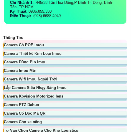
Chi Nhánh 1:
445/38 Tân Hòa Đông,P Bình Trị Đông, Bình
Tân, TP HCM
Kỹ Thuật:
0906.855.330
Điện Thoại:
(028) 6688.4949
Thông Tin:
Camera Có POE imou
Camera Thiết kế Kim Loại Imou
Camera Dùng Pin Imou
Camera Imou Mới
Camera Wifi Imou Ngoài Trời
Lắp Camera Siêu Nhạy Sáng Imou
Camera Kbvision Motorized lens
Camera PTZ Dahua
Camera Có Đọc Mã QR
Camera Cho xe nâng
Tư Vấn Chọn Camera Cho Kho Logistics