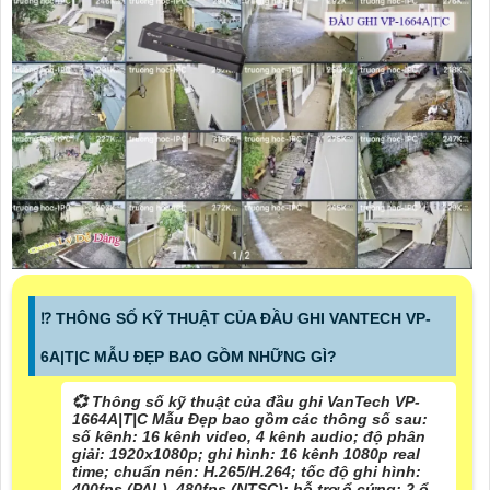
⁉️ THÔNG SỐ KỸ THUẬT CỦA ĐẦU GHI VANTECH VP-
6A|T|C MẪU ĐẸP BAO GỒM NHỮNG GÌ?
💞 Thông số kỹ thuật của đầu ghi VanTech VP-
1664A|T|C Mẫu Đẹp bao gồm các thông số sau:
số kênh: 16 kênh video, 4 kênh audio; độ phân
giải: 1920x1080p; ghi hình: 16 kênh 1080p real
time; chuẩn nén: H.265/H.264; tốc độ ghi hình:
400fps (PAL), 480fps (NTSC); hỗ trợ ổ cứng: 2 ổ