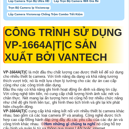
Lắp Camera Trọn Bộ Ultra HD
Lắp Trọn Bộ Camera Wifi Giá Rẻ
Trọn Bộ Camera Ip Visioncop
Lắp Camera Visioncop Chống Trộm Combo Tiết Kiệm
CÔNG TRÌNH SỬ DỤNG
VP-1664A|T|C
SẢN
XUẤT BỞI VANTECH
VP-1664A|T|C
là một đầu thu chất lượng cao được thiết kế để sử dụng
cho nhiều thiết bị camera. Với tính năng đa dạng và khả năng tương
thích vượt trội, nó là một lựa chọn lý tưởng cho các dự án cao cấp
cũng như các công trình dân dụng.
Đầu thu này có khả năng ghi hình hoạt động ổn định và đáng tin cậy.
Với công nghệ tiên tiến, nó cung cấp chất lượng hình ảnh sắc nét và
chân thực. Nét mang lại ấn tượng hơn nó cũng hỗ trợ nhiều chức năng
như chế độ ghi hình liên tục, ghi hình theo lịch trình và ghi lại khi phát
hiện chuyển động.
VP-1664A|T|C
cung cấp khả năng kết nối với nhiều thiết bị camera khác
nhau, bao gồm cả các loại camera IP và analog. Công nghệ được tích
hợp cao cấp Đồng hành đáp ứng đầy đủ các yêu cầu của các dự án và
công trình khác nhau. 💠
Hơn những gì chúng ta nghĩ
nó cũng hỗ trợ
cấu hình và quản lý từ xa thông qua mạng LAN hoặc internet.