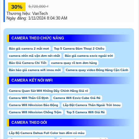
30%
6,720,000 ₫
Thương hiệu:
VanTech
Ngày đăng:
1/11/2024 8:04:30 AM
CAMERA THEO CHỨC NĂNG
Báo giá camera 2 mắt mơi
Top 5 Camera Đàm Thoại 2 Chiều
camera nhìn mã vận đơn nét nhất
Báo giá camera ezviz ngoài trời
Báo Giá Camera Chi Tiết
camera quay rõ tem đơn hàng
Bản báo giá camera wifi imou mới
Camera quay video Đóng Hàng Cận Cảnh
CAMERA KẾT NỐI WIFI
Camera Quan Sát Wifi Không Dây Chính Hãng Giá rẻ
Camera Wifi Thân Cố Định
Camera Wifi Ezviz Cube Giá Rẻ
Camera Wifi Hikvision Báo Động
Lắp Đặt Camera Thân Ngoài Trời Imou
Camera Wifi Hikvision Chống Trộm
Top 5 Camera Wifi Giá Rẻ
CAMERA THEO GÓI
Lắp Bộ Camera Dahua Full Color ban đêm có màu