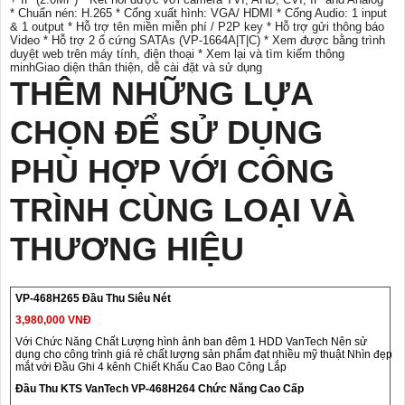
* Chuẩn nén: H.265 * Cổng xuất hình: VGA/ HDMI * Cổng Audio: 1 input
& 1 output * Hỗ trợ tên miền miễn phí / P2P key * Hỗ trợ gửi thông báo
Video * Hỗ trợ 2 ổ cứng SATAs (VP-1664A|T|C) * Xem được bằng trình
duyệt web trên máy tính, điện thoại * Xem lại và tìm kiếm thông
minhGiao diện thân thiện, dễ cài đặt và sử dụng
THÊM NHỮNG LỰA
CHỌN ĐỂ SỬ DỤNG
PHÙ HỢP VỚI CÔNG
TRÌNH CÙNG LOẠI VÀ
THƯƠNG HIỆU
VP-468H265 Đầu Thu Siêu Nét
3,980,000 VNĐ
Với Chức Năng Chất Lượng hình ảnh ban đêm 1 HDD VanTech Nên sử
dụng cho công trình giá rẻ chất lượng sản phẩm đạt nhiều mỹ thuật Nhìn đẹp
mắt với Đầu Ghi 4 kênh Chiết Khấu Cao Bao Công Lắp
Đầu Thu KTS VanTech VP-468H264 Chức Năng Cao Cấp