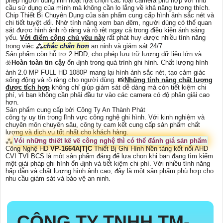
phép người dùng linh hoạt lựa chọn các loại camera phù hợp với nhu
cầu sử dụng của mình mà không cần lo lắng về khả năng tương thích.
Chip Thiết Bị Chuyên Dụng của sản phẩm cung cấp hình ảnh sắc nét và
chi tiết tuyệt đối. Nhờ tính năng xem ban đêm, người dùng có thể quan
sát được hình ảnh rõ ràng và rõ rệt ngay cả trong điều kiện ánh sáng
yếu.
Với điểm cộng chủ yếu này
rất phát huy được nhiều tính năng
trong việc ⁂
chắc chắn hơn
an ninh và giám sát 24/7
Sản phẩm còn hỗ trợ 2 HDD, cho phép lưu trữ lượng dữ liệu lớn và
☣️
Hoàn toàn tin cậy
ổn định trong quá trình ghi hình. Chất lượng hình
ảnh 2.0 MP FULL HD 1080P mang lại hình ảnh sắc nét, tạo cảm giác
sống động và rõ ràng cho người dùng. 📸
Những tính năng chất lượng
được tích hợp
không chỉ giúp giám sát dễ dàng mà còn tiết kiệm chi
phí, vì bạn không cần phải đầu tư vào các camera có độ phân giải cao
hơn.
Sản phẩm cung cấp bởi Công Ty An Thành Phát
công ty uy tín trong lĩnh vực công nghệ ghi hình. Với kinh nghiệm và
chuyên môn chuyên sâu, công ty cam kết cung cấp sản phẩm chất
lượng và dịch vụ tốt nhất cho khách hàng.
⁂
Vói những thiết kế về công nghệ thì có thể đánh giá sản phẩm
Công Nghệ HD
VP-1664A|T|C
Thiết Bị Ghi Hình Nền tảng kết nối AHD
CVI TVI BCS là một sản phẩm đáng để lựa chọn khi bạn đang tìm kiếm
một giải pháp ghi hình ổn định và tiết kiệm chi phí. Với nhiều tính năng
hấp dẫn và chất lượng hình ảnh cao, đây là một sản phẩm phù hợp cho
nhu cầu giám sát và bảo vệ an ninh.
CÔNG TY TNHH TM-