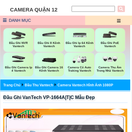
CAMERA QUẬN 12
DANH MỤC
Đầu Ghi NVR
Đầu Ghi 8 Kênh
Đầu Ghi Ip 64 Kênh
Đầu Ghi PoE
Vantech
Vantech
Vantech
Vantech
Đầu Ghi Camera Ip
Đầu Ghi Camera 16
Camera Có Auto
Camera Thu Âm
4 Vantech
Kênh Vantech
Traking Vantech
Trong Nhà Vantech
Trang Chủ
Đầu Thu Vantech
Camera Vantech Hình Ảnh 1080P
Đầu Ghi VanTech VP-1664A|T|C Mẫu Đẹp