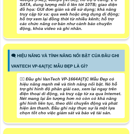
SATA, dung lượng mỗi ổ lên tới 10TB; giao diện
đồ họa: GUI đơn giản và dễ sử dụng; khả năng
truy cập từ xa: qua web hoặc ứng dụng di động;
hỗ trợ xem lại đồng thời từ nhiều kênh; hỗ trợ
các chức năng cơ bản như cảnh báo chuyển
động, khóa video và ghi nhãn.
🗨️ HIỆU NĂNG VÀ TÍNH NĂNG NỔI BẬT CỦA ĐẦU GHI
VANTECH VP-6A|T|C MẪU ĐẸP LÀ GÌ?
🙆‍♀️ Đầu ghi VanTech VP-1664A|T|C Mẫu Đẹp có
hiệu năng mạnh mẽ và tính năng nổi bật. Nó hỗ
trợ ghi hình độ phân giải cao, xem lại ngay trên
điện thoại di động, và truy cập từ xa qua Internet.
Nét mang lại ấn tượng hơn nó còn có khả năng
ghi hình liên tục, theo dõi chuyển động và phát
hiện âm thanh. Đầu ghi này thực sự là một lựa
chọn tốt cho việc giám sát và bảo vệ tài sản.