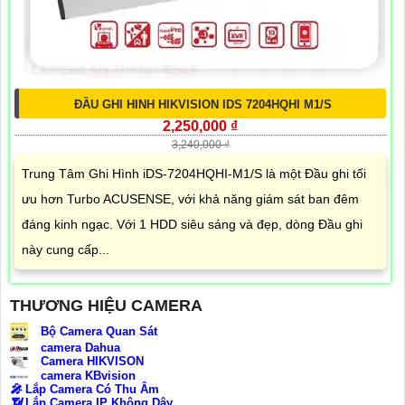
ĐẦU GHI HINH HIKVISION IDS 7204HQHI M1/S
2,250,000 ₫
3,240,000 ₫
Trung Tâm Ghi Hình iDS-7204HQHI-M1/S là một Đầu ghi tối
ưu hơn Turbo ACUSENSE, với khả năng giám sát ban đêm
đáng kinh ngạc. Với 1 HDD siêu sáng và đẹp, dòng Đầu ghi
này cung cấp...
THƯƠNG HIỆU CAMERA
Bộ Camera Quan Sát
camera Dahua
Camera HIKVISON
camera KBvision
️🎤️
Lắp Camera Có Thu Âm
📶
Lắp Camera IP Không Dây