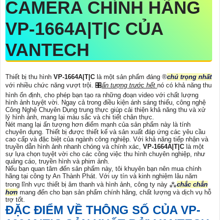
CAMERA CHÍNH HÃNG
VP-1664A|T|C
CỦA
VANTECH
Thiết bị thu hình
VP-1664A|T|C
là một sản phẩm đáng ®️
chú trọng nhất
với nhiều chức năng vượt trội. 🎛
ấn tượng trước hết
nó có khả năng thu
hình ổn định, cho phép bạn tạo ra những đoạn video với chất lượng
hình ảnh tuyệt vời. Ngay cả trong điều kiện ánh sáng thiếu, công nghệ
Công Nghệ Chuyên Dụng trung thực giúp cải thiện khả năng thu và xử
lý hình ảnh, mang lại màu sắc và chi tiết chân thực.
Nét mang lại ấn tượng hơn điểm mạnh của sản phẩm này là tính
chuyên dụng. Thiết bị được thiết kế và sản xuất đáp ứng các yêu cầu
cao cấp và đặc biệt của ngành công nghiệp. Với khả năng tiếp nhận và
truyền dẫn hình ảnh nhanh chóng và chính xác,
VP-1664A|T|C
là một
sự lựa chọn tuyệt vời cho các công việc thu hình chuyên nghiệp, như
quảng cáo, truyền hình và phim ảnh.
Nếu bạn quan tâm đến sản phẩm này, tôi khuyên bạn nên mua chính
hãng tại công ty An Thành Phát. Với uy tín và kinh nghiệm lâu năm
trong lĩnh vực thiết bị âm thanh và hình ảnh, công ty này ⁂
chắc chắn
hơn
mang đến cho bạn sản phẩm chính hãng, chất lượng và dịch vụ hỗ
trợ tốt.
ĐẶC ĐIỂM VỀ THÔNG SỐ CỦA
VP-