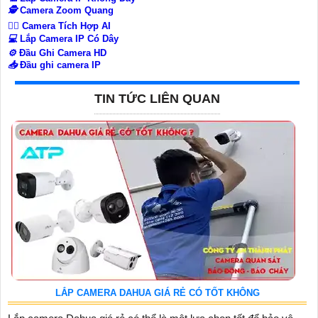
🕵️
Camera Zoom Quang
🧛‍♀️
Camera Tích Hợp AI
💻
Lắp Camera IP Có Dây
⚙️
Đầu Ghi Camera HD
📥
Đầu ghi camera IP
TIN TỨC LIÊN QUAN
LẮP CAMERA DAHUA GIÁ RẺ CÓ TỐT KHÔNG