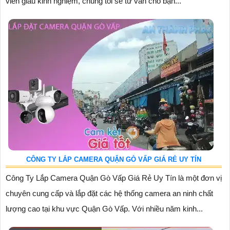
viên giàu kinh nghiệm, chúng tôi sẽ tư vấn cho bạn...
CÔNG TY LẮP CAMERA QUẬN GÒ VẤP GIÁ RẺ UY TÍN
Công Ty Lắp Camera Quận Gò Vấp Giá Rẻ Uy Tín là một đơn vị
chuyên cung cấp và lắp đặt các hệ thống camera an ninh chất
lượng cao tại khu vực Quận Gò Vấp. Với nhiều năm kinh...