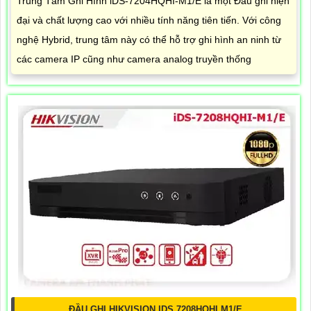
Trung Tâm Ghi Hình iDS-7204HQHI-M1/E là một Đầu ghi hiện
đại và chất lượng cao với nhiều tính năng tiên tiến. Với công
nghệ Hybrid, trung tâm này có thể hỗ trợ ghi hình an ninh từ
các camera IP cũng như camera analog truyền thống
ĐẦU GHI HIKVISION IDS 7208HQHI M1/E