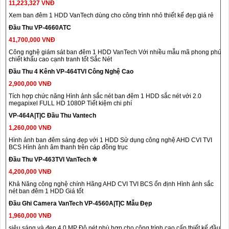
11,223,327 VNĐ
Xem ban đêm 1 HDD VanTech dùng cho công trình nhỏ thiết kế đẹp giá rẻ
Đầu Thu VP-4660ATC
41,700,000 VNĐ
Công nghệ giám sát ban đêm 1 HDD VanTech Với nhiều mẫu mã phong phú
chiết khấu cao cạnh tranh tốt Sắc Nét
Đầu Thu 4 Kênh VP-464TVI Công Nghệ Cao
2,900,000 VNĐ
Tích hợp chức năng Hình ảnh sắc nét ban đêm 1 HDD sắc nét với 2.0
megapixel FULL HD 1080P Tiết kiệm chi phí
VP-464A|T|C Đầu Thu Vantech
1,260,000 VNĐ
Hình ảnh ban đêm sáng đẹp với 1 HDD Sử dụng công nghệ AHD CVI TVI
BCS Hình ảnh âm thanh trên cáp đồng trục
Đầu Thu VP-463TVI VanTech ✲
4,200,000 VNĐ
Khả Năng công nghệ chính Hãng AHD CVI TVI BCS ổn định Hình ảnh sắc
nét ban đêm 1 HDD Giá tốt
Đầu Ghi Camera VanTech VP-4560A|T|C Mẫu Đẹp
1,960,000 VNĐ
siêu sáng và đẹp 4.0 MP Độ nét phù hợp cho công trình cao cấp thiết kế đầu