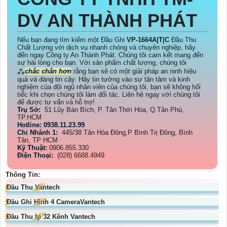
DV AN THÀNH PHÁT
Nếu bạn đang tìm kiếm một Đầu Ghi
VP-1664A|T|C
Đầu Thu
Chất Lượng với dịch vụ nhanh chóng và chuyên nghiệp, hãy
đến ngay Công ty An Thành Phát. Chúng tôi cam kết mang đến
sự hài lòng cho bạn. Với sản phẩm chất lượng, chúng tôi
⁂
chắc chắn hơn
rằng bạn sẽ có một giải pháp an ninh hiệu
quả và đáng tin cậy. Hãy tin tưởng vào sự tận tâm và kinh
nghiệm của đội ngũ nhân viên của chúng tôi, bạn sẽ không hối
tiếc khi chọn chúng tôi làm đối tác. Liên hệ ngay với chúng tôi
để được tư vấn và hỗ trợ!
Trụ Sở:
51 Lũy Bán Bích, P. Tân Thới Hòa, Q.Tân Phú,
TP.HCM
Hotline: 0938.11.23.99
Chi Nhánh 1:
445/38 Tân Hòa Đông,P Bình Trị Đông, Bình
Tân, TP HCM
Kỹ Thuật:
0906.855.330
Điện Thoại:
(028) 6688.4949
Thông Tin:
Đầu Thu Vantech
Đầu Ghi Hình 4 CameraVantech
Đầu Thu Ip 32 Kênh Vantech