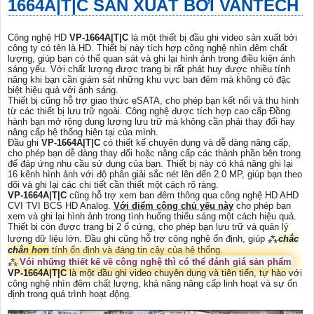
1664A|T|C
SẢN XUẤT BỞI VANTECH
Công nghệ HD
VP-1664A|T|C
là một thiết bị đầu ghi video sản xuất bởi
công ty có tên là HD. Thiết bị này tích hợp công nghệ nhìn đêm chất
lượng, giúp bạn có thể quan sát và ghi lại hình ảnh trong điều kiện ánh
sáng yếu. Với chất lượng được trang bị rất phát huy được nhiều tính
năng khi bạn cần giám sát những khu vực ban đêm mà không có đặc
biệt hiệu quả với ánh sáng.
Thiết bị cũng hỗ trợ giao thức eSATA, cho phép bạn kết nối và thu hình
từ các thiết bị lưu trữ ngoài. Công nghệ được tích hợp cao cấp Đồng
hành bạn mở rộng dung lượng lưu trữ mà không cần phải thay đổi hay
nâng cấp hệ thống hiện tại của mình.
Đầu ghi
VP-1664A|T|C
có thiết kế chuyên dụng và dễ dàng nâng cấp,
cho phép bạn dễ dàng thay đổi hoặc nâng cấp các thành phần bên trong
để đáp ứng nhu cầu sử dụng của bạn. Thiết bị này có khả năng ghi lại
16 kênh hình ảnh với độ phân giải sắc nét lên đến 2.0 MP, giúp bạn theo
dõi và ghi lại các chi tiết cần thiết một cách rõ ràng.
VP-1664A|T|C
cũng hỗ trợ xem ban đêm thông qua công nghệ HD AHD
CVI TVI BCS HD Analog.
Với điểm cộng chủ yếu này
cho phép bạn
xem và ghi lại hình ảnh trong tình huống thiếu sáng một cách hiệu quả.
Thiết bị còn được trang bị 2 ổ cứng, cho phép bạn lưu trữ và quản lý
lượng dữ liệu lớn. Đầu ghi cũng hỗ trợ công nghệ ổn định, giúp ⁂
chắc
chắn hơn
tính ổn định và đáng tin cậy của hệ thống.
⁂
Vói những thiết kế về công nghệ thì có thể đánh giá sản phẩm
VP-1664A|T|C
là một đầu ghi video chuyên dụng và tiên tiến, tự hào với
công nghệ nhìn đêm chất lượng, khả năng nâng cấp linh hoạt và sự ổn
định trong quá trình hoạt động.