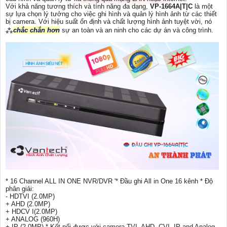
Với khả năng tương thích và tính năng đa dạng,
VP-1664A|T|C
là một
sự lựa chọn lý tưởng cho việc ghi hình và quản lý hình ảnh từ các thiết
bị camera. Với hiệu suất ổn định và chất lượng hình ảnh tuyệt vời, nó
⁂
chắc chắn hơn
sự an toàn và an ninh cho các dự án và công trình.
* 16 Channel ALL IN ONE NVR/DVR '* Đầu ghi All in One 16 kênh * Độ
phân giải:
- HDTVI (2.0MP)
+ AHD (2.0MP)
+ HDCV I(2.0MP)
+ ANALOG (960H)
+ IP (2.0MP) * Kết nối được với camera TVI, AHD, CVI, IP and Analog