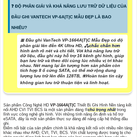
️❓ ĐỘ PHÂN GIẢI VÀ KHẢ NĂNG LƯU TRỮ DỮ LIỆU CỦA
ĐẦU GHI VANTECH VP-6A|T|C MẪU ĐẸP LÀ BAO
NHIÊU?
🎀 Đầu ghi VanTech VP-1664A|T|C Mẫu Đẹp có độ
phân giải lên đến 4K Ultra HD, ⁂
chắc chắn hơn
hình ảnh rõ nét và chi tiết. Với khả năng lưu trữ
dữ liệu, đầu ghi này hỗ trợ 16 kênh ghi hình, giúp
bạn lưu trữ và theo dõi cùng lúc nhiều vị trí khác
nhau. Nét mang lại ấn tượng hơn sản phẩm còn
tích hợp 8 ổ cứng SATA, có thể mở rộng dung
lượng lưu trữ lên đến 128TB, ☣️
Hoàn toàn tin cậy
không gian lưu trữ thuận tiện và linh hoạt.
Sản phẩm Công Nghệ HD
VP-1664A|T|C
Thiết Bị Ghi Hình Nền tảng kết
nối AHD CVI TVI BCS là một sản phẩm đáng ®️
chú trọng nhất
trong
lĩnh vực công nghệ ghi hình. Với những tính năng ổn định và hổ trợ
eSATA, đây là một sản phẩm thực sự đáng để nâng cấp hệ thống đầu
ghi.
Điểm nổi bật của sản phẩm chính là khả năng kết nối với nhiều nền tảng
khác nhau như AHD, CVI, TVI, BCS. Với chất lượng được trang bị cho