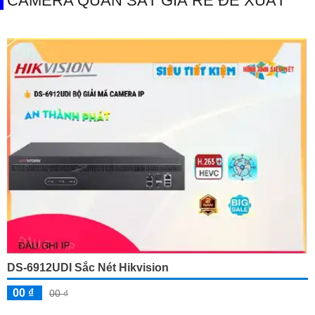
CAMERA QUAN SÁT GIÁ RẺ ĐỀ XUẤT
DS-6912UDI Sắc Nét Hikvision
00 ₫
00 ₫