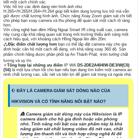
tiết một cách chính xác.
Việc hỗ trợ các định dạng nén hình ảnh như
H.265+/H.265/H.264+/H.264 giúp tiết kiệm dung lượng lưu trữ mà vẫn
giữ được chất lượng hình ảnh. Chức năng Xoay Zoom giám sát chi tiết
cho phép bạn xoay camera và thu phóng để quan sát một cách rõ ràng
hơn.
Với công nghệ ban đêm Hồng Ngoại Smart IR công suất cao, camera
này cung cấp khả năng quan sát trong môi trường thiếu ánh sáng một
cách hiệu quả, với khoảng cách Hồng Ngoại lên đến 20m.
⁂
Đặc điểm chất lượng hơn
bạn có thể lắp đặt camera này cho gia
đình hoặc căn hộ một cách dễ dàng, với khả năng xoay 360 độ. Sản
phẩm chính hãng được phân phối tại An Thành Phát, ☣️
tin tưởng
chất
lượng và uy tín.
⚛️
Tổng hợp lại những ưu điểm
IP Wifi
DS-2DE2A404IW-DE3/W(C0)
(S6)
là một lựa chọn tốt cho bạn nếu bạn đang tìm kiếm một camera an
ninh chất lượng cao, sắc nét và tiện lợi để giám sát trong và ngoài nhà.
☪ ĐÂY LÀ CAMERA GIÁM SÁT DÒNG NÀO CỦA
HIKVISION VÀ CÓ TÍNH NĂNG NỔI BẬT NÀO?
👸 Camera giám sát dòng này của Hikvision là IP
camera dành cho hộ gia đình hoặc văn phòng
nhỏ. Tính năng nổi bật của sản phẩm này là khả
năng giám sát chất lượng video độ nét cao, chất
lượng âm thanh tốt và tích hợp công nghệ AI để