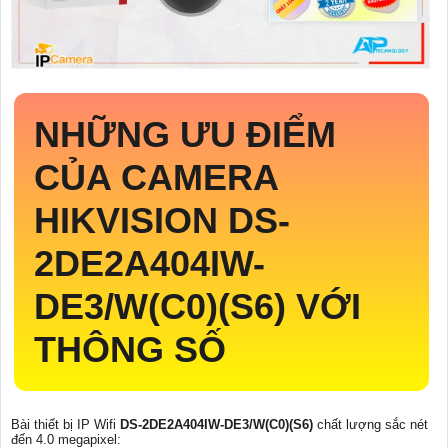
NHỮNG ƯU ĐIỂM
CỦA CAMERA
HIKVISION
DS-
2DE2A404IW-
DE3/W(C0)(S6)
VỚI
THÔNG SỐ
Bài thiết bị IP Wifi
DS-2DE2A404IW-DE3/W(C0)(S6)
chất lượng sắc nét
đến 4.0 megapixel: