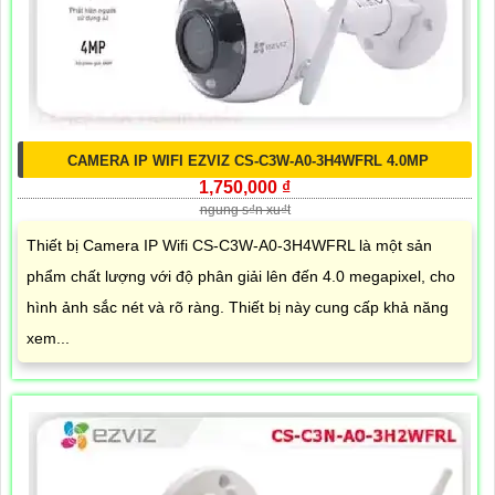
CAMERA IP WIFI EZVIZ CS-C3W-A0-3H4WFRL 4.0MP
1,750,000 ₫
ngung s₫n xu₫t
Thiết bị Camera IP Wifi CS-C3W-A0-3H4WFRL là một sản
phẩm chất lượng với độ phân giải lên đến 4.0 megapixel, cho
hình ảnh sắc nét và rõ ràng. Thiết bị này cung cấp khả năng
xem...