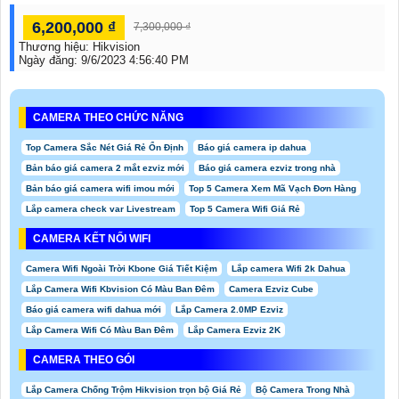
6,200,000 ₫
7,300,000 ₫
Thương hiệu:
Hikvision
Ngày đăng:
9/6/2023 4:56:40 PM
CAMERA THEO CHỨC NĂNG
Top Camera Sắc Nét Giá Rẻ Ổn Định
Báo giá camera ip dahua
Bản báo giá camera 2 mắt ezviz mới
Báo giá camera ezviz trong nhà
Bản báo giá camera wifi imou mới
Top 5 Camera Xem Mã Vạch Đơn Hàng
Lắp camera check var Livestream
Top 5 Camera Wifi Giá Rẻ
CAMERA KẾT NỐI WIFI
Camera Wifi Ngoài Trời Kbone Giá Tiết Kiệm
Lắp camera Wifi 2k Dahua
Lắp Camera Wifi Kbvision Có Màu Ban Đêm
Camera Ezviz Cube
Báo giá camera wifi dahua mới
Lắp Camera 2.0MP Ezviz
Lắp Camera Wifi Có Màu Ban Đêm
Lắp Camera Ezviz 2K
CAMERA THEO GÓI
Lắp Camera Chống Trộm Hikvision trọn bộ Giá Rẻ
Bộ Camera Trong Nhà