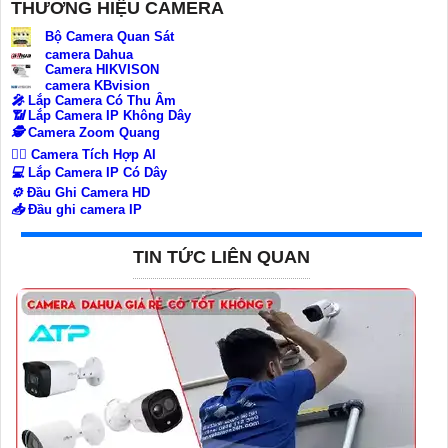
THƯƠNG HIỆU CAMERA
Bộ Camera Quan Sát
camera Dahua
Camera HIKVISON
camera KBvision
️🎤️
Lắp Camera Có Thu Âm
📶
Lắp Camera IP Không Dây
🕵️
Camera Zoom Quang
🧛‍♀️
Camera Tích Hợp AI
💻
Lắp Camera IP Có Dây
⚙️
Đầu Ghi Camera HD
📥
Đầu ghi camera IP
TIN TỨC LIÊN QUAN