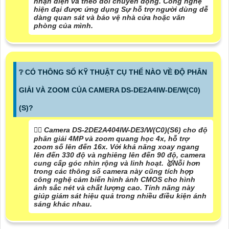
nhận diện và theo dõi chuyển động. Công nghệ
hiện đại được ứng dụng Sự hỗ trợ người dùng dễ
dàng quan sát và bảo vệ nhà cửa hoặc văn
phòng của mình.
❔ CÓ THÔNG SỐ KỸ THUẬT CỤ THỂ NÀO VỀ ĐỘ PHÂN
GIẢI VÀ ZOOM CỦA CAMERA DS-DE2A4IW-DE/W(C0)
(S)?
🙆‍♀️ Camera DS-2DE2A404IW-DE3/W(C0)(S6) cho độ
phân giải 4MP và zoom quang học 4x, hỗ trợ
zoom số lên đến 16x. Với khả năng xoay ngang
lên đến 330 độ và nghiêng lên đến 90 độ, camera
cung cấp góc nhìn rộng và linh hoạt. 🥇️
Nỗi hơn
trong các thông số
camera này cũng tích hợp
công nghệ cảm biến hình ảnh CMOS cho hình
ảnh sắc nét và chất lượng cao. Tính năng này
giúp giám sát hiệu quả trong nhiều điều kiện ánh
sáng khác nhau.