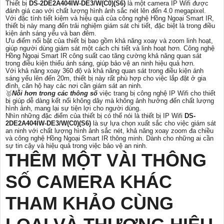
Thiết bị
DS-2DE2A404IW-DE3/W(C0)(S6)
là một camera IP Wifi được
đánh giá cao với chất lượng hình ảnh sắc nét lên đến 4.0 megapixel.
Với đặc tính tiết kiệm và hiệu quả của công nghệ Hồng Ngoại Smart IR,
thiết bị này mang đến trải nghiệm giám sát chi tiết, đặc biệt là trong điều
kiện ánh sáng yếu và ban đêm.
Ưu điểm nổi bật của thiết bị bao gồm khả năng xoay và zoom linh hoạt,
giúp người dùng giám sát một cách chi tiết và linh hoạt hơn. Công nghệ
Hồng Ngoại Smart IR công suất cao tăng cường khả năng quan sát
trong điều kiện thiếu ánh sáng, giúp bảo vệ an ninh hiệu quả hơn.
Với khả năng xoay 360 độ và khả năng quan sát trong điều kiện ánh
sáng yếu lên đến 20m, thiết bị này rất phù hợp cho việc lắp đặt ở gia
đình, căn hộ hay các nơi cần giám sát an ninh.
🥇️
Nỗi hơn trong các thông số
việc trang bị công nghệ IP Wifi cho thiết
bị giúp dễ dàng kết nối không dây mà không ảnh hưởng đến chất lượng
hình ảnh, mang lại sự tiện lợi cho người dùng.
Nhìn những đặc điểm của thiết bị có thể nói là thiết bị IP Wifi
DS-
2DE2A404IW-DE3/W(C0)(S6)
là sự lựa chọn xuất sắc cho việc giám sát
an ninh với chất lượng hình ảnh sắc nét, khả năng xoay zoom đa chiều
và công nghệ Hồng Ngoại Smart IR thông minh. Dành cho những ai cần
sự tin cậy và hiệu quả trong việc bảo vệ an ninh.
THÊM MỘT VÀI THÔNG
SỐ CAMERA KHÁC
THAM KHẢO CÙNG