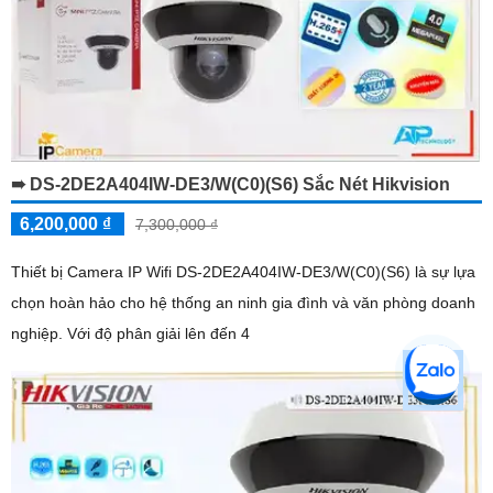
➠ DS-2DE2A404IW-DE3/W(C0)(S6) Sắc Nét Hikvision
6,200,000 ₫
7,300,000 ₫
Thiết bị Camera IP Wifi DS-2DE2A404IW-DE3/W(C0)(S6) là sự lựa
chọn hoàn hảo cho hệ thống an ninh gia đình và văn phòng doanh
nghiệp. Với độ phân giải lên đến 4