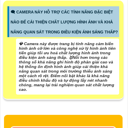
🗨️ CAMERA NÀY HỖ TRỢ CÁC TÍNH NĂNG ĐẶC BIỆT
NÀO ĐỂ CẢI THIỆN CHẤT LƯỢNG HÌNH ẢNH VÀ KHẢ
NĂNG QUAN SÁT TRONG ĐIỀU KIỆN ÁNH SÁNG THẤP?
💎 Camera này được trang bị tính năng cảm biến
hình ảnh cỡ lớn và công nghệ xử lý hình ảnh tiên
tiến giúp tối ưu hoá chất lượng hình ảnh trong
điều kiện ánh sáng thấp. 🥇️
Nỗi hơn trong các
thông số
khả năng ghi hình độ phân giải cao và
hệ thống ổn định hình ảnh giúp cải thiện khả
năng quan sát trong môi trường thiếu ánh sáng
một cách rõ rệt. Điểm nổi bật khác là khả năng
điều chỉnh khẩu độ và tự động lấy nét nhanh
chóng, mang lại trải nghiệm quan sát chất lượng
cao.