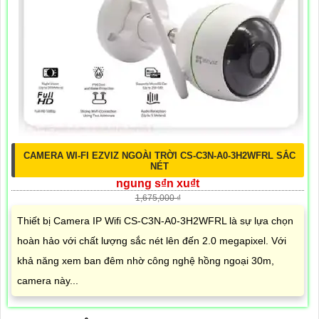
CAMERA WI-FI EZVIZ NGOÀI TRỜI CS-C3N-A0-3H2WFRL SẮC
NÉT
ngung s₫n xu₫t
1,675,000 ₫
Thiết bị Camera IP Wifi CS-C3N-A0-3H2WFRL là sự lựa chọn
hoàn hảo với chất lượng sắc nét lên đến 2.0 megapixel. Với
khả năng xem ban đêm nhờ công nghệ hồng ngoại 30m,
camera này...