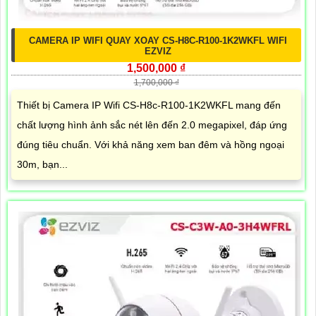
CAMERA IP WIFI QUAY XOAY CS-H8C-R100-1K2WKFL WIFI
EZVIZ
1,500,000 ₫
1,700,000 ₫
Thiết bị Camera IP Wifi CS-H8c-R100-1K2WKFL mang đến
chất lượng hình ảnh sắc nét lên đến 2.0 megapixel, đáp ứng
đúng tiêu chuẩn. Với khả năng xem ban đêm và hồng ngoại
30m, bạn...