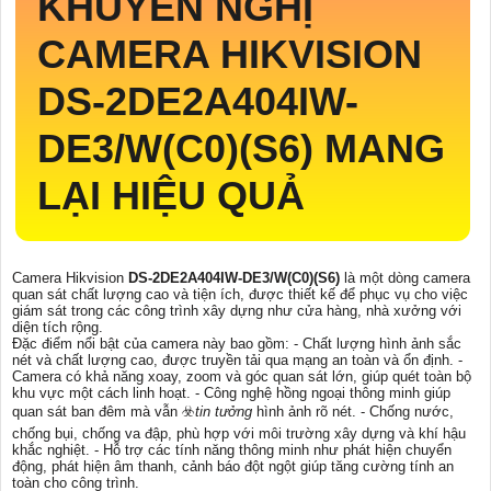
KHUYẾN NGHỊ
CAMERA HIKVISION
DS-2DE2A404IW-
DE3/W(C0)(S6)
MANG
LẠI HIỆU QUẢ
Camera Hikvision
DS-2DE2A404IW-DE3/W(C0)(S6)
là một dòng camera
quan sát chất lượng cao và tiện ích, được thiết kế để phục vụ cho việc
giám sát trong các công trình xây dựng như cửa hàng, nhà xưởng với
diện tích rộng.
Đặc điểm nổi bật của camera này bao gồm: - Chất lượng hình ảnh sắc
nét và chất lượng cao, được truyền tải qua mạng an toàn và ổn định. -
Camera có khả năng xoay, zoom và góc quan sát lớn, giúp quét toàn bộ
khu vực một cách linh hoạt. - Công nghệ hồng ngoại thông minh giúp
quan sát ban đêm mà vẫn ☣️
tin tưởng
hình ảnh rõ nét. - Chống nước,
chống bụi, chống va đập, phù hợp với môi trường xây dựng và khí hậu
khắc nghiệt. - Hỗ trợ các tính năng thông minh như phát hiện chuyển
động, phát hiện âm thanh, cảnh báo đột ngột giúp tăng cường tính an
toàn cho công trình.