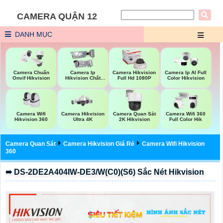
CAMERA QUẬN 12
DANH MỤC
Camera Chuẩn
Camera Ip
Camera Hikvision
Camera Ip AI Full
Onvif Hikvision
Hikvision Chất
Full Hd 1080P
Color Hikvision
Lượng
Camera Wifi
Camera Hikvision
Camera Quan Sát
Camera Wifi 360
Hikvision 360
Ultra 4K
2K Hikvision
Full Color Hik
Camera Quan Sát
Camera Hikvision Giá Rẻ
Camera Wifi Hikvision
360
➠ DS-2DE2A404IW-DE3/W(C0)(S6) Sắc Nét Hikvision