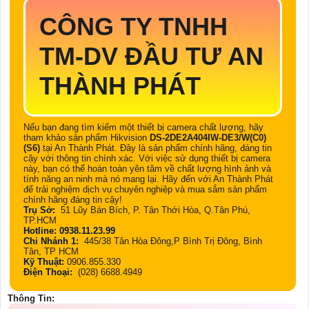
CÔNG TY TNHH
TM-DV ĐẦU TƯ AN
THÀNH PHÁT
Nếu bạn đang tìm kiếm một thiết bị camera chất lượng, hãy
tham khảo sản phẩm Hikvision
DS-2DE2A404IW-DE3/W(C0)
(S6)
tại An Thành Phát. Đây là sản phẩm chính hãng, đáng tin
cậy với thông tin chính xác. Với việc sử dụng thiết bị camera
này, bạn có thể hoàn toàn yên tâm về chất lượng hình ảnh và
tính năng an ninh mà nó mang lại. Hãy đến với An Thành Phát
để trải nghiệm dịch vụ chuyên nghiệp và mua sắm sản phẩm
chính hãng đáng tin cậy!
Trụ Sở:
51 Lũy Bán Bích, P. Tân Thới Hòa, Q.Tân Phú,
TP.HCM
Hotline: 0938.11.23.99
Chi Nhánh 1:
445/38 Tân Hòa Đông,P Bình Trị Đông, Bình
Tân, TP HCM
Kỹ Thuật:
0906.855.330
Điện Thoại:
(028) 6688.4949
Thông Tin: