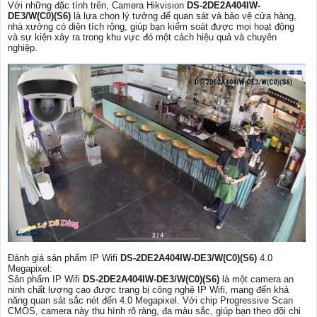
Với những đặc tính trên, Camera Hikvision
DS-2DE2A404IW-
DE3/W(C0)(S6)
là lựa chọn lý tưởng để quan sát và bảo vệ cửa hàng,
nhà xưởng có diện tích rộng, giúp bạn kiểm soát được mọi hoạt động
và sự kiện xảy ra trong khu vực đó một cách hiệu quả và chuyên
nghiệp.
Đánh giá sản phẩm IP Wifi
DS-2DE2A404IW-DE3/W(C0)(S6)
4.0
Megapixel:
Sản phẩm IP Wifi
DS-2DE2A404IW-DE3/W(C0)(S6)
là một camera an
ninh chất lượng cao được trang bị công nghệ IP Wifi, mang đến khả
năng quan sát sắc nét đến 4.0 Megapixel. Với chip Progressive Scan
CMOS, camera này thu hình rõ ràng, đa màu sắc, giúp bạn theo dõi chi