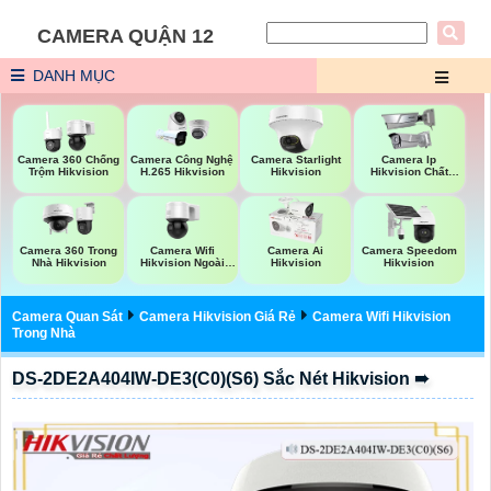
CAMERA QUẬN 12
DANH MỤC
Camera 360 Chống
Camera Công Nghệ
Camera Starlight
Camera Ip
Trộm Hikvision
H.265 Hikvision
Hikvision
Hikvision Chất
Lượng
Camera Wifi
Camera 360 Trong
Camera Ai
Camera Speedom
Hikvision Ngoài
Nhà Hikvision
Hikvision
Hikvision
Trời 360
Camera Quan Sát
Camera Hikvision Giá Rẻ
Camera Wifi Hikvision
Trong Nhà
DS-2DE2A404IW-DE3(C0)(S6) Sắc Nét Hikvision ➠