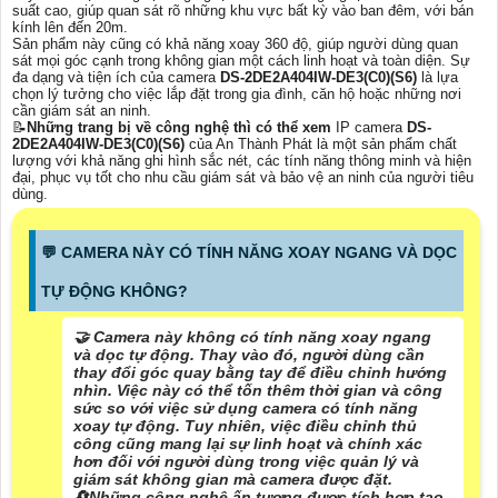
suất cao, giúp quan sát rõ những khu vực bất kỳ vào ban đêm, với bán
kính lên đến 20m.
Sản phẩm này cũng có khả năng xoay 360 độ, giúp người dùng quan
sát mọi góc cạnh trong không gian một cách linh hoạt và toàn diện. Sự
đa dạng và tiện ích của camera
DS-2DE2A404IW-DE3(C0)(S6)
là lựa
chọn lý tưởng cho việc lắp đặt trong gia đình, căn hộ hoặc những nơi
cần giám sát an ninh.
📝
Những trang bị về công nghệ thì có thể xem
IP camera
DS-
2DE2A404IW-DE3(C0)(S6)
của An Thành Phát là một sản phẩm chất
lượng với khả năng ghi hình sắc nét, các tính năng thông minh và hiện
đại, phục vụ tốt cho nhu cầu giám sát và bảo vệ an ninh của người tiêu
dùng.
️💬 CAMERA NÀY CÓ TÍNH NĂNG XOAY NGANG VÀ DỌC
TỰ ĐỘNG KHÔNG?
🤝 Camera này không có tính năng xoay ngang
và dọc tự động. Thay vào đó, người dùng cần
thay đổi góc quay bằng tay để điều chỉnh hướng
nhìn. Việc này có thể tốn thêm thời gian và công
sức so với việc sử dụng camera có tính năng
xoay tự động. Tuy nhiên, việc điều chỉnh thủ
công cũng mang lại sự linh hoạt và chính xác
hơn đối với người dùng trong việc quản lý và
giám sát không gian mà camera được đặt.
🔄
Những công nghệ ấn tượng được tích hợp
tạo