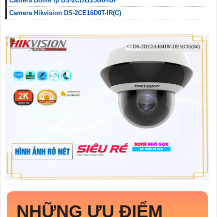
Camera Dome ip DS-2CD1123G0-IUF
Camera Hikvision DS-2CE16D0T-IR(C)
NHỮNG ƯU ĐIỂM