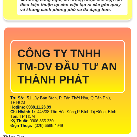
điều kiện thuận lợi cho việc tạo ra các góc quay
và khung cảnh phong phú và đa dạng hơn.
CÔNG TY TNHH
TM-DV ĐẦU TƯ AN
THÀNH PHÁT
Trụ Sở:
51 Lũy Bán Bích, P. Tân Thới Hòa, Q.Tân Phú,
TP.HCM
Hotline: 0938.11.23.99
Chi Nhánh 1:
445/38 Tân Hòa Đông,P Bình Trị Đông, Bình
Tân, TP HCM
Kỹ Thuật:
0906.855.330
Điện Thoại:
(028) 6688.4949