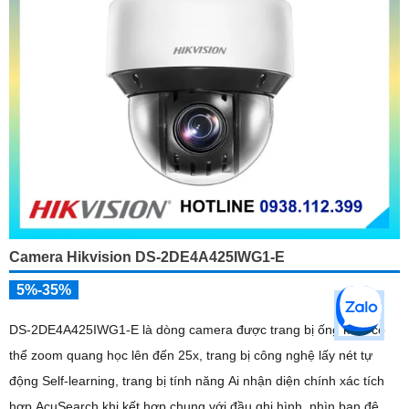
Camera Hikvision DS-2DE4A425IWG1-E
5%-35%
DS-2DE4A425IWG1-E là dòng camera được trang bị ống kính có
thể zoom quang học lên đến 25x, trang bị công nghệ lấy nét tự
động Self-learning, trang bị tính năng Ai nhận diện chính xác tích
hợp AcuSearch khi kết hợp chung với đầu ghi hình, nhìn ban đêm