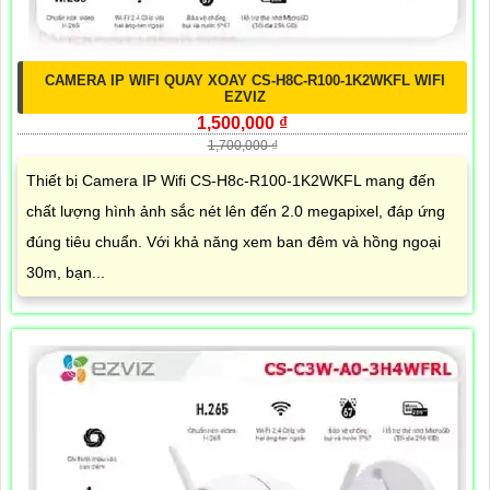
CAMERA IP WIFI QUAY XOAY CS-H8C-R100-1K2WKFL WIFI
EZVIZ
1,500,000 ₫
1,700,000 ₫
Thiết bị Camera IP Wifi CS-H8c-R100-1K2WKFL mang đến
chất lượng hình ảnh sắc nét lên đến 2.0 megapixel, đáp ứng
đúng tiêu chuẩn. Với khả năng xem ban đêm và hồng ngoại
30m, bạn...