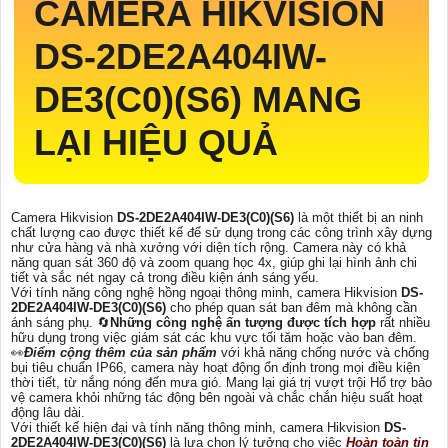
CAMERA HIKVISION
DS-2DE2A404IW-
DE3(C0)(S6)
MANG
LẠI HIỆU QUẢ
Camera Hikvision
DS-2DE2A404IW-DE3(C0)(S6)
là một thiết bị an ninh
chất lượng cao được thiết kế để sử dụng trong các công trình xây dựng
như cửa hàng và nhà xưởng với diện tích rộng. Camera này có khả
năng quan sát 360 độ và zoom quang học 4x, giúp ghi lại hình ảnh chi
tiết và sắc nét ngay cả trong điều kiện ánh sáng yếu.
Với tính năng công nghệ hồng ngoại thông minh, camera Hikvision
DS-
2DE2A404IW-DE3(C0)(S6)
cho phép quan sát ban đêm mà không cần
ánh sáng phụ. 🔄
Những công nghệ ấn tượng được tích hợp
rất nhiều
hữu dụng trong việc giám sát các khu vực tối tăm hoặc vào ban đêm.
️👀
Điểm cộng thêm của sản phẩm
với khả năng chống nước và chống
bụi tiêu chuẩn IP66, camera này hoạt động ổn định trong mọi điều kiện
thời tiết, từ nắng nóng đến mưa gió. Mang lại giá trị vượt trội Hổ trợ bảo
vệ camera khỏi những tác động bên ngoài và chắc chắn hiệu suất hoạt
động lâu dài.
Với thiết kế hiện đại và tính năng thông minh, camera Hikvision
DS-
2DE2A404IW-DE3(C0)(S6)
là lựa chọn lý tưởng cho việc
Hoàn toàn tin