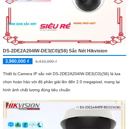
DS-2DE2A204IW-DE3(C0)(S6) Sắc Nét Hikvision
3,980,000 ₫
6,410,000 ₫
Thiết bị Camera IP sắc nét DS-2DE2A204IW-DE3(C0)(S6) là lựa
chọn hoàn hảo với độ phân giải lên đến 2.0 megapixel, mang lại
hình ảnh chất lượng đúng tiêu chuẩn