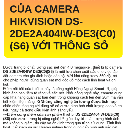
CỦA CAMERA
HIKVISION
DS-
2DE2A404IW-DE3(C0)
(S6)
VỚI THÔNG SỐ
Được trang bị chất lượng sắc nét đến 4.0 megapixel, thiết bị Ip camera
DS-2DE2A404IW-DE3(C0)(S6)
là một lựa chọn xuất sắc cho việc lắp
đặt camera cho gia đình hoặc căn hộ. Với khả năng xoay 360 độ, nó
cho phép người dùng quan sát mọi góc độ một cách linh hoạt và chi
tiết.
Điểm nổi bật của thiết bị này là công nghệ Hồng Ngoại Smart IR, giúp
hình ảnh ban đêm rõ ràng và sắc nét. Nhờ công nghệ này, camera cung
cấp khả năng quan sát ban đêm trong khoảng cách lên đến 20m mà vẫn
tiết kiệm điện năng. 🔄
Những công nghệ ấn tượng được tích hợp
chắc chắn rằng người dùng sẽ có được hình ảnh chất lượng cao và chi
tiết, ngay cả trong điều kiện ánh sáng yếu.
️👀
Điểm cộng thêm của sản phẩm
thiết bị
DS-2DE2A404IW-DE3(C0)
(S6)
còn được trang bị công nghệ IP, giúp duy trì chất lượng hình ảnh
mà không bị giảm, tin cậy và ổn định trong quá trình sử dụng. Tính linh
hoạt, tiết kiệm và sự chuyên nghiệp trong cung cấp hình ảnh sắc nét,