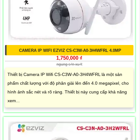
CAMERA IP WIFI EZVIZ CS-C3W-A0-3H4WFRL 4.0MP
1,750,000 ₫
ngung s₫n xu₫t
Thiết bị Camera IP Wifi CS-C3W-A0-3H4WFRL là một sản
phẩm chất lượng với độ phân giải lên đến 4.0 megapixel, cho
hình ảnh sắc nét và rõ ràng. Thiết bị này cung cấp khả năng
xem...