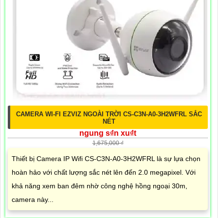
CAMERA WI-FI EZVIZ NGOÀI TRỜI CS-C3N-A0-3H2WFRL SẮC
NÉT
ngung s₫n xu₫t
1,675,000 ₫
Thiết bị Camera IP Wifi CS-C3N-A0-3H2WFRL là sự lựa chọn
hoàn hảo với chất lượng sắc nét lên đến 2.0 megapixel. Với
khả năng xem ban đêm nhờ công nghệ hồng ngoại 30m,
camera này...