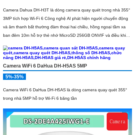
Camera Dahua DH-H3T là dòng camera quay quét trong nhà 355°
3MP tích hợp Wi-Fi 6 Công nghệ AI phát hiện người chuyển động
và âm thanh bất thường đàm thoại hai chiều, hồng ngoại tầm xa
ban đêm 10m hỗ trợ thẻ nhớ MicroSD 256GB ONVIF và điều khiển
từ xa qua ứng dụng DMSS
Camera WiFi 6 DaHua DH-H5AS 5MP
5%-35%
Camera WiFi 6 DaHua DH-H5AS là dòng camera quay quét 355°
trong nhà 5MP hỗ trợ Wi-Fi 6 băng tần