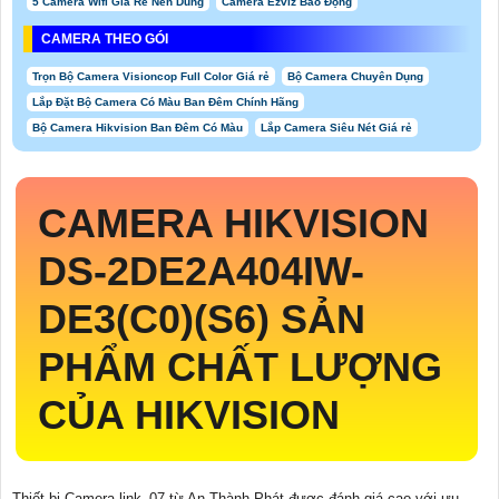
5 Camera Wifi Giá Rẻ Nên Dùng
Camera Ezviz Báo Động
CAMERA THEO GÓI
Trọn Bộ Camera Visioncop Full Color Giá rẻ
Bộ Camera Chuyên Dụng
Lắp Đặt Bộ Camera Có Màu Ban Đêm Chính Hãng
Bộ Camera Hikvision Ban Đêm Có Màu
Lắp Camera Siêu Nét Giá rẻ
CAMERA HIKVISION
DS-2DE2A404IW-
DE3(C0)(S6)
SẢN
PHẨM CHẤT LƯỢNG
CỦA HIKVISION
Thiết bị Camera link_07 từ An Thành Phát được đánh giá cao với ưu