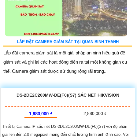
LẮP ĐẶT CAMERA GIÁM SÁT TẠI QUAN BINH THANH
Lắp đặt camera giám sát là một giải pháp an ninh hiệu quả để
giám sát và ghi lại các hoạt động diễn ra tại một không gian cụ
thể. Camera giám sát được sử dụng rộng rãi trong...
DS-2DE2C200MW-DE(F0)(S7) SẮC NÉT HIKVISION
1,980,000 ₫
2,880,000 ₫
Thiết bị Camera IP sắc nét DS-2DE2C200MW-DE(F0)(S7) với độ phân
giải lên đến 2.0 megapixel mang đến chất lượng hình ảnh đỉnh cao. Với