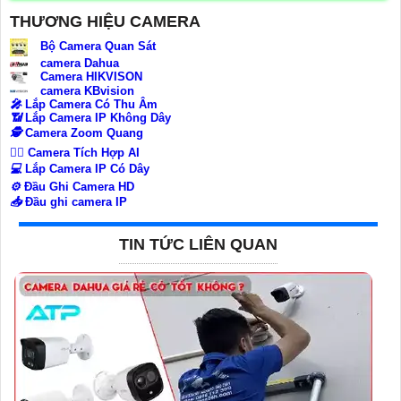
THƯƠNG HIỆU CAMERA
Bộ Camera Quan Sát
camera Dahua
Camera HIKVISON
camera KBvision
️🎤️
Lắp Camera Có Thu Âm
📶
Lắp Camera IP Không Dây
🕵️
Camera Zoom Quang
🧛‍♀️
Camera Tích Hợp AI
💻
Lắp Camera IP Có Dây
⚙️
Đầu Ghi Camera HD
📥
Đầu ghi camera IP
TIN TỨC LIÊN QUAN