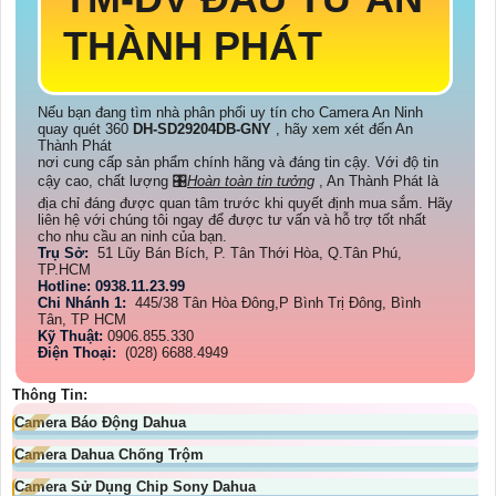
THÀNH PHÁT
Nếu bạn đang tìm nhà phân phối uy tín cho Camera An Ninh
quay quét 360
DH-SD29204DB-GNY
, hãy xem xét đến An
Thành Phát
nơi cung cấp sản phẩm chính hãng và đáng tin cậy. Với độ tin
cậy cao, chất lượng 🎛
Hoàn toàn tin tưởng
, An Thành Phát là
địa chỉ đáng được quan tâm trước khi quyết định mua sắm. Hãy
liên hệ với chúng tôi ngay để được tư vấn và hỗ trợ tốt nhất
cho nhu cầu an ninh của bạn.
Trụ Sở:
51 Lũy Bán Bích, P. Tân Thới Hòa, Q.Tân Phú,
TP.HCM
Hotline: 0938.11.23.99
Chi Nhánh 1:
445/38 Tân Hòa Đông,P Bình Trị Đông, Bình
Tân, TP HCM
Kỹ Thuật:
0906.855.330
Điện Thoại:
(028) 6688.4949
Thông Tin:
Camera Báo Động Dahua
Camera Dahua Chống Trộm
Camera Sử Dụng Chip Sony Dahua