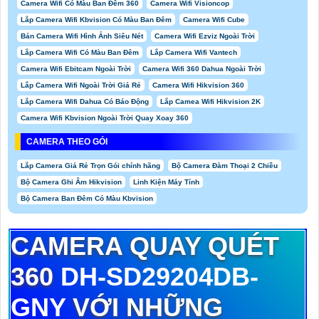
Camera Wifi Có Màu Ban Đêm 360
Camera Wifi Visioncop
Lắp Camera Wifi Kbvision Có Màu Ban Đêm
Camera Wifi Cube
Bán Camera Wifi Hình Ảnh Siêu Nét
Camera Wifi Ezviz Ngoài Trời
Lắp Camera Wifi Có Màu Ban Đêm
Lắp Camera Wifi Vantech
Camera Wifi Ebitcam Ngoài Trời
Camera Wifi 360 Dahua Ngoài Trời
Lắp Camera Wifi Ngoài Trời Giá Rẻ
Camera Wifi Hikvision 360
Lắp Camera Wifi Dahua Có Báo Động
Lắp Camea Wifi Hikvision 2K
Camera Wifi Kbvision Ngoài Trời Quay Xoay 360
CAMERA THEO GÓI
Lắp Camera Giá Rẻ Trọn Gói chính hãng
Bộ Camera Đàm Thoại 2 Chiều
Bộ Camera Ghi Âm Hikvision
Linh Kiện Máy Tính
Bộ Camera Ban Đêm Có Màu Kbvision
CAMERA QUAY QUÉT
360
DH-SD29204DB-
GNY
VỚI NHỮNG