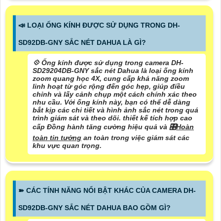
📣 LOẠI ỐNG KÍNH ĐƯỢC SỬ DỤNG TRONG DH-
SD92DB-GNY SẮC NÉT DAHUA LÀ GÌ?
💠 Ống kính được sử dụng trong camera DH-
SD29204DB-GNY sắc nét Dahua là loại ống kính
zoom quang học 4X, cung cấp khả năng zoom
linh hoạt từ góc rộng đến góc hẹp, giúp điều
chỉnh và lấy cảnh chụp một cách chính xác theo
nhu cầu. Với ống kính này, bạn có thể dễ dàng
bắt kịp các chi tiết và hình ảnh sắc nét trong quá
trình giám sát và theo dõi. thiết kế tích hợp cao
cấp Đồng hành tăng cường hiệu quả và 🎛
Hoàn
toàn tin tưởng
an toàn trong việc giám sát các
khu vực quan trọng.
➽ CÁC TÍNH NĂNG NỔI BẬT KHÁC CỦA CAMERA DH-
SD92DB-GNY SẮC NÉT DAHUA BAO GỒM GÌ?