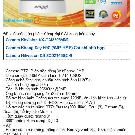
Đề xuất các sản phẩm Công Nghệ AI đang bán chạy
Camera Kbvision KX-CAi2205MN2
Camera Không Dây H9C (5MP+5MP) Chi phí phù hợp
Camera Hikvision DS-2CD2T46G2-4I
. Camera PTZ IP ốp trần dòng WizSense 2MP
. Độ phân giải 2.0MP cảm biến 1/2.8" CMOS
. Công nghệ Starlight, chuẩn nén hình ảnh H.265+
. Tầm xa hồng ngoại 50m
. Tốc độ khung hình 25/30fps@2MP
. Ống kính zoom quang 4x (2.8mm-12mm)
. Bổ trợ hình ảnh: Chống ngược sáng 120dB, ổn định hình ảnh điện tử
EIS, chống sương mù DEFOG, Auto daynight, AWB...
. Hỗ trợ các chức năng PTZ: Preset (300 điểm), Tour (8), Pattern (5),
Scan (5), hỗ trợ Idle Motion
. Tầm quay quét: Ngang 0°
- 360° không điểm dừng; Dọc 0°
- 90°
. Hỗ trợ các chức năng thông minh: Bảo vệ vành đai, Phát hiện khuôn
mặt, SMD 3.0