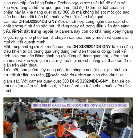
ninh cao cấp của hãng Dahua Technology, được thiết kế để giám sát
khu vực rộng và hỗ trợ quét góc nhìn 360 độ. Điểm nổi bật của sản
phẩm này là khả năng quét quay 360 độ mà không bỏ sót một góc nào,
giúp bạn theo dõi toàn bộ khuôn viên một cách hiệu quả.
Camera
DH-SD29204DB-GNY
được tích hợp công nghệ cao cấp, cho
chất lượng hình ảnh sắc nét, rõ ràng ngay cả trong điều kiện ánh sáng
yếu. 🎛
Nét đặt trưng ngoài ra
camera này còn có khả năng xoay ngang
ở góc rộng, cho phép bạn di chuyển camera theo ý muốn và quan sát
mọi chi tiết quanh mình.
Một trong những ưu điểm của camera
DH-SD29204DB-GNY
là khả năng
điều khiển từ xa thông qua ứng dụng trên điện thoại di động. thiết kế
tích hợp cao cấp Đồng hành người dùng dễ dàng quan sát, kiểm soát
camera và khu vực giám sát mọi lúc mọi nơi chỉ bằng vài thao tác đơn
giản trên điện thoại.
Trên hết, sản phẩm này cung cấp tính năng bảo mật cao, ghi hình và
lưu trữ dữ liệu an toàn, 🎛
Hoàn toàn tin tưởng
an ninh cho khu vực
giám sát. Với camera quay quét 360
DH-SD29204DB-GNY
, bạn sẽ có
trải nghiệm giám sát linh hoạt, hiệu quả và an toàn cho khuôn viên của
mình.