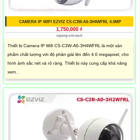
CAMERA IP WIFI EZVIZ CS-C3W-A0-3H4WFRL 4.0MP
1,750,000 ₫
ngung s₫n xu₫t
Thiết bị Camera IP Wifi CS-C3W-A0-3H4WFRL là một sản
phẩm chất lượng với độ phân giải lên đến 4.0 megapixel, cho
hình ảnh sắc nét và rõ ràng. Thiết bị này cung cấp khả năng
xem...