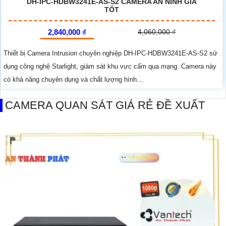
DH-IPC-HDBW3241E-AS-S2 CAMERA AN NINH GIÁ
TỐT
2,840,000 ₫
4,060,000 ₫
Thiết bị Camera Intrusion chuyên nghiệp DH-IPC-HDBW3241E-AS-S2 sử
dụng công nghệ Starlight, giám sát khu vực cấm qua mạng. Camera này
có khả năng chuyên dụng và chất lượng hình...
CAMERA QUAN SÁT GIÁ RẺ ĐỀ XUẤT