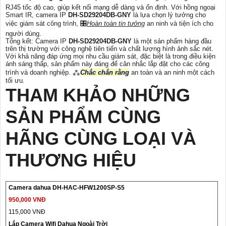
RJ45 tốc độ cao, giúp kết nối mạng dễ dàng và ổn định. Với hồng ngoại
Smart IR, camera IP
DH-SD29204DB-GNY
là lựa chọn lý tưởng cho
việc giám sát công trình, 🎛
Hoàn toàn tin tưởng
an ninh và tiện ích cho
người dùng.
Tổng kết: Camera IP
DH-SD29204DB-GNY
là một sản phẩm hàng đầu
trên thị trường với công nghệ tiên tiến và chất lượng hình ảnh sắc nét.
Với khả năng đáp ứng mọi nhu cầu giám sát, đặc biệt là trong điều kiện
ánh sáng thấp, sản phẩm này đáng để cân nhắc lắp đặt cho các công
trình và doanh nghiệp. ⁂
Chắc chắn rằng
an toàn và an ninh một cách
tối ưu.
THAM KHẢO NHỮNG
SẢN PHẨM CÙNG
HÃNG CÙNG LOẠI VÀ
THƯƠNG HIỆU
Camera dahua DH-HAC-HFW1200SP-S5
950,000 VNĐ
115,000 VNĐ
Lắp Camera Wifi Dahua Ngoài Trời