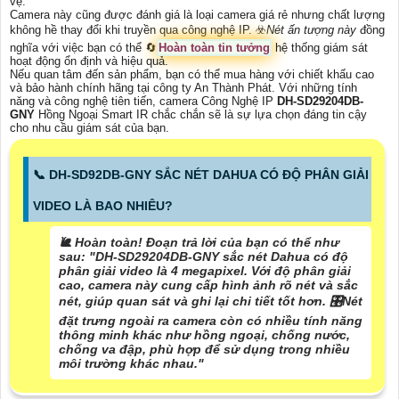
vệ.
Camera này cũng được đánh giá là loại camera giá rẻ nhưng chất lượng
không hề thay đổi khi truyền qua công nghệ IP. ☣️
Nét ấn tượng này
đồng
nghĩa với việc bạn có thể 🔄
Hoàn toàn tin tưởng
hệ thống giám sát
hoạt động ổn định và hiệu quả.
Nếu quan tâm đến sản phẩm, bạn có thể mua hàng với chiết khấu cao
và bảo hành chính hãng tại công ty An Thành Phát. Với những tính
năng và công nghệ tiên tiến, camera Công Nghệ IP
DH-SD29204DB-
GNY
Hồng Ngoại Smart IR chắc chắn sẽ là sự lựa chọn đáng tin cậy
cho nhu cầu giám sát của bạn.
📞 DH-SD92DB-GNY SẮC NÉT DAHUA CÓ ĐỘ PHÂN GIẢI
VIDEO LÀ BAO NHIÊU?
🐌 Hoàn toàn! Đoạn trả lời của bạn có thể như
sau: "DH-SD29204DB-GNY sắc nét Dahua có độ
phân giải video là 4 megapixel. Với độ phân giải
cao, camera này cung cấp hình ảnh rõ nét và sắc
nét, giúp quan sát và ghi lại chi tiết tốt hơn. 🎛
Nét
đặt trưng ngoài ra
camera còn có nhiều tính năng
thông minh khác như hồng ngoại, chống nước,
chống va đập, phù hợp để sử dụng trong nhiều
môi trường khác nhau."