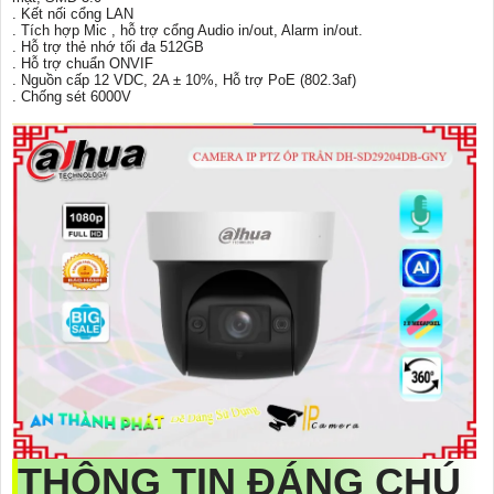
. Kết nối cổng LAN
. Tích hợp Mic , hỗ trợ cổng Audio in/out, Alarm in/out.
. Hỗ trợ thẻ nhớ tối đa 512GB
. Hỗ trợ chuẩn ONVIF
. Nguồn cấp 12 VDC, 2A ± 10%, Hỗ trợ PoE (802.3af)
. Chống sét 6000V
THÔNG TIN ĐÁNG CHÚ