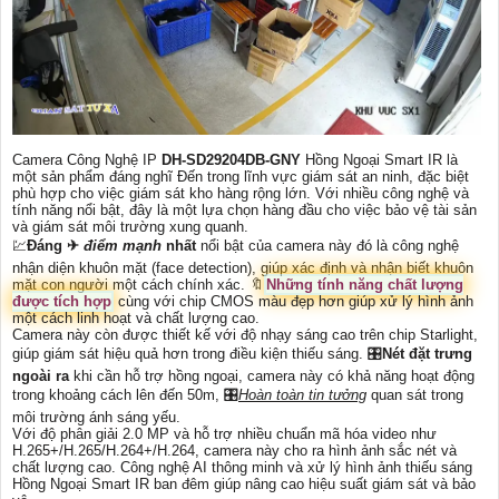
Camera Công Nghệ IP
DH-SD29204DB-GNY
Hồng Ngoại Smart IR là
một sản phẩm đáng nghĩ Đến trong lĩnh vực giám sát an ninh, đặc biệt
phù hợp cho việc giám sát kho hàng rộng lớn. Với nhiều công nghệ và
tính năng nổi bật, đây là một lựa chọn hàng đầu cho việc bảo vệ tài sản
và giám sát môi trường xung quanh.
💹
Đáng ✈
điểm mạnh
nhất
nổi bật của camera này đó là công nghệ
nhận diện khuôn mặt (face detection), giúp xác định và nhận biết khuôn
mặt con người một cách chính xác. 🔖
Những tính năng chất lượng
được tích hợp
cùng với chip CMOS màu đẹp hơn giúp xử lý hình ảnh
một cách linh hoạt và chất lượng cao.
Camera này còn được thiết kế với độ nhạy sáng cao trên chip Starlight,
giúp giám sát hiệu quả hơn trong điều kiện thiếu sáng. 🎛
Nét đặt trưng
ngoài ra
khi cần hỗ trợ hồng ngoại, camera này có khả năng hoạt động
trong khoảng cách lên đến 50m, 🎛
Hoàn toàn tin tưởng
quan sát trong
môi trường ánh sáng yếu.
Với độ phân giải 2.0 MP và hỗ trợ nhiều chuẩn mã hóa video như
H.265+/H.265/H.264+/H.264, camera này cho ra hình ảnh sắc nét và
chất lượng cao. Công nghệ AI thông minh và xử lý hình ảnh thiếu sáng
Hồng Ngoại Smart IR ban đêm giúp nâng cao hiệu suất giám sát và bảo