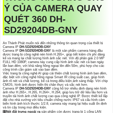
Ý CỦA CAMERA QUAY
QUÉT 360
DH-
SD29204DB-GNY
An Thành Phát muốn nói đến những thông tin quan trọng của thiết bị
Camera IP
DH-SD29204DB-GNY
Camera IP
DH-SD29204DB-GNY
là một sản phẩm camera hàng đầu
được trang bị công nghệ nén hình H.265+, giúp tiết kiệm chi phí đáng
kể và mang lại chất lượng hình ảnh sắc nét. Với độ phân giải 2.0 MP
FULL HD 1080P, camera này cung cấp hình ảnh sắc nét cả ban ngày
lẫn ban đêm, với khả năng hồng ngoại lên đến 50m, phù hợp cho các
công trình cần giám sát vào ban đêm.
Việc trang bị công nghệ AI giúp cải thiện chất lượng hình ảnh ban đêm,
đặc biệt với công nghệ hồng ngoại Smart IR công suất cao, giúp hình
ảnh rõ nét và chất lượng, kể cả trong điều kiện ánh sáng thấp. Với chip
CMOS, hình ảnh được hiển thị chân thực và sắc nét hơn.
Camera IP
DH-SD29204DB-GNY
cũng hỗ trợ nhiều định dạng nén hình
ảnh như H.265+, H.265, H.264+, H.264, giúp lưu trữ dữ liệu lâu hơn và
truyền tải hình ảnh chất lượng cao qua công nghệ IP. Được thiết kế lắp
đặt cho nhà xưởng với tiêu chuẩn chống nước IP67 và cấu hình cảm
biến hình ảnh kích thước 1/2.8, camera này mang lại hiệu suất ổn định
và tin cậy trong mọi điều kiện.
🎛
Nét đặt trưng ngoài ra
sản phẩm còn được trang bị 1 cổng LAN