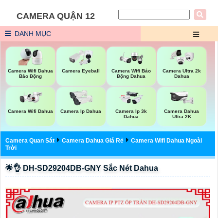
CAMERA QUẬN 12
DANH MỤC
Camera Wifi Dahua
Camera Eyeball
Camera Wifi Báo
Camera Ultra 2k
Báo Động
Động Dahua
Dahua
Camera Wifi Dahua
Camera Ip Dahua
Camera Ip 3k
Camera Dahua
Dahua
Ultra 2K
Camera Quan Sát
Camera Dahua Giá Rẻ
Camera Wifi Dahua Ngoài
Trời
🌟👌 DH-SD29204DB-GNY Sắc Nét Dahua