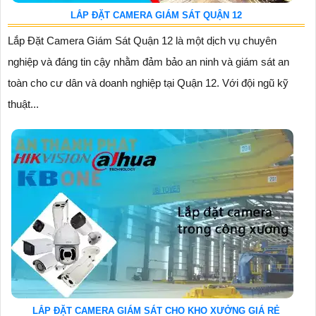
LẮP ĐẶT CAMERA GIÁM SÁT QUẬN 12
Lắp Đặt Camera Giám Sát Quận 12 là một dịch vụ chuyên
nghiệp và đáng tin cậy nhằm đảm bảo an ninh và giám sát an
toàn cho cư dân và doanh nghiệp tại Quận 12. Với đội ngũ kỹ
thuật...
LẮP ĐẶT CAMERA GIÁM SÁT CHO KHO XƯỞNG GIÁ RẺ