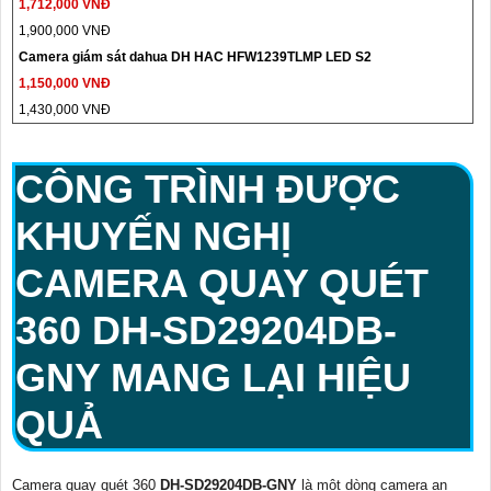
1,712,000 VNĐ
1,900,000 VNĐ
Camera giám sát dahua DH HAC HFW1239TLMP LED S2
1,150,000 VNĐ
1,430,000 VNĐ
CÔNG TRÌNH ĐƯỢC
KHUYẾN NGHỊ
CAMERA QUAY QUÉT
360
DH-SD29204DB-
GNY
MANG LẠI HIỆU
QUẢ
Camera quay quét 360
DH-SD29204DB-GNY
là một dòng camera an