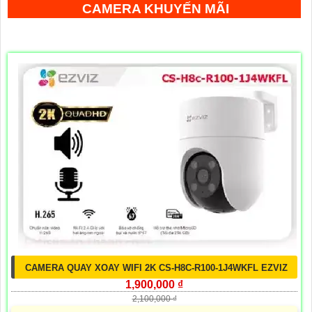
CAMERA KHUYẾN MÃI
CAMERA QUAY XOAY WIFI 2K CS-H8C-R100-1J4WKFL EZVIZ
1,900,000 ₫
2,100,000 ₫