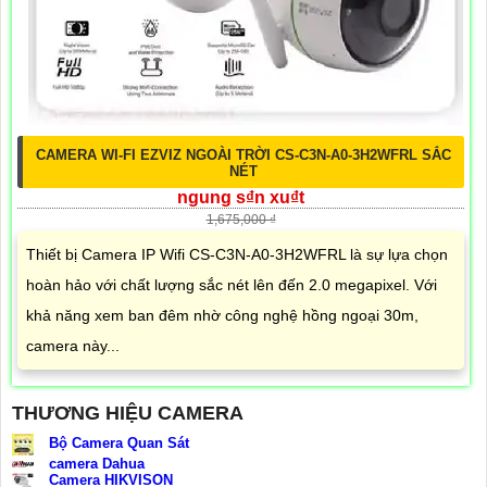
CAMERA WI-FI EZVIZ NGOÀI TRỜI CS-C3N-A0-3H2WFRL SẮC
NÉT
ngung s₫n xu₫t
1,675,000 ₫
Thiết bị Camera IP Wifi CS-C3N-A0-3H2WFRL là sự lựa chọn
hoàn hảo với chất lượng sắc nét lên đến 2.0 megapixel. Với
khả năng xem ban đêm nhờ công nghệ hồng ngoại 30m,
camera này...
THƯƠNG HIỆU CAMERA
Bộ Camera Quan Sát
camera Dahua
Camera HIKVISON