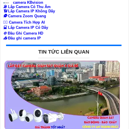
camera KBvision
️🎤️
Lắp Camera Có Thu Âm
📶
Lắp Camera IP Không Dây
🕵️
Camera Zoom Quang
🧛‍♀️
Camera Tích Hợp AI
💻
Lắp Camera IP Có Dây
⚙️
Đầu Ghi Camera HD
📥
Đầu ghi camera IP
TIN TỨC LIÊN QUAN