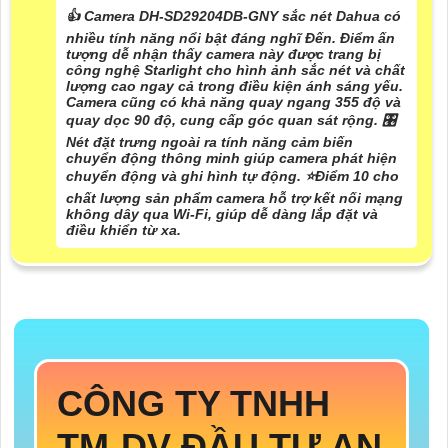
👍 Camera DH-SD29204DB-GNY sắc nét Dahua có
nhiều tính năng nổi bật đáng nghĩ Đến. Điểm ấn
tượng dễ nhận thấy camera này được trang bị
công nghệ Starlight cho hình ảnh sắc nét và chất
lượng cao ngay cả trong điều kiện ánh sáng yếu.
Camera cũng có khả năng quay ngang 355 độ và
quay dọc 90 độ, cung cấp góc quan sát rộng. 🎛
Nét đặt trưng ngoài ra
tính năng cảm biến
chuyển động thông minh giúp camera phát hiện
chuyển động và ghi hình tự động. ⭐
Điểm 10 cho
chất lượng sản phẩm
camera hỗ trợ kết nối mạng
không dây qua Wi-Fi, giúp dễ dàng lắp đặt và
điều khiển từ xa.
CÔNG TY TNHH
TM-DV ĐẦU TƯ AN