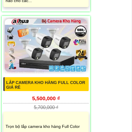
hảo cho các...
LẮP CAMERA KHO HÀNG FULL COLOR
GIÁ RẺ
5,500,000 ₫
5,700,000 ₫
Trọn bộ lắp camera kho hàng Full Color