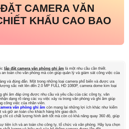
 ĐẶT CAMERA VĂN
CHIẾT KHẤU CAO BAO
iệc
lắp đặt camera văn phòng ghi âm
là một nhu cầu cần thiết.
 an toàn cho văn phòng mà còn giúp quản lý và giám sát công việc của
càng và đúng đắn. Một trong những loại camera phổ biến và được ưa
t lượng sắc nét lên đến 2.0 MP FULL HD 1080P, camera dome kim loại
òng ghi âm đáp ứng được nhu cầu và yêu cầu của các công ty, văn
nhận dạng rõ ràng các vụ việc xảy ra trong văn phòng và ghi âm giúp
g công việc của nhân viên.
camera văn phòng ghi âm
còn mang lại những lợi ích khác như kiểm
t và giữ an toàn cho khách hàng khi giao dịch.
g chỉ có chất lượng hình ảnh tốt mà còn có khả năng quay 360 độ, giúp
sự tiện ích và an toàn cho công ty, tổ chức và văn phòng. Hãy lựa chọn
n chất lượng và hiệu quả của hệ thống camera được lắp đặt.