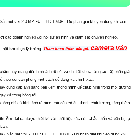
 Sắc nét với 2.0 MP FULL HD 1080P - Độ phân giải khuyên dùng khi xem
với các doanh nghiệp đòi hỏi sự an ninh và giám sát chuyên nghiệp,
camera văn
à một lựa chọn lý tưởng.
Tham khảo thêm các gói
ẩm này mang đến hình ảnh rõ nét và chi tiết chưa từng có. Độ phân giải
hể theo dõi văn phòng một cách dễ dàng và chính xác.
 này cung cấp ánh sáng ban đêm thông minh để chụp hình trong môi trường
gay cả trong bóng tối.
 không chỉ có hình ảnh rõ ràng, mà còn có âm thanh chất lượng, tăng thêm
 Ghi Âm
Dahua được thiết kế với chất liệu sắc nét, chắc chắn và bền bỉ, tự
 bạn.
a - Sắc nét với 2.0 MP FULL HD 1080P - Độ phân giải khuyên dùng khi