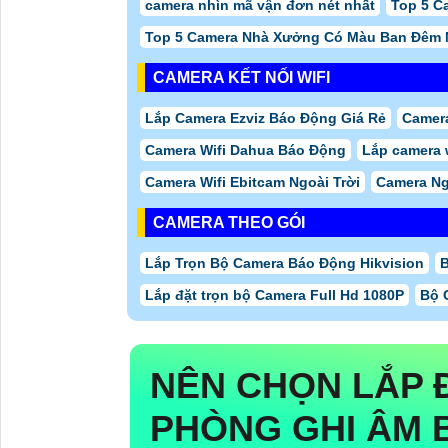
camera nhìn mã vận đơn nét nhất
Top 5 C
Top 5 Camera Nhà Xưởng Có Màu Ban Đêm
CAMERA KẾT NỐI WIFI
Lắp Camera Ezviz Báo Động Giá Rẻ
Camera
Camera Wifi Dahua Báo Động
Lắp camera 
Camera Wifi Ebitcam Ngoài Trời
Camera Ng
CAMERA THEO GÓI
Lắp Trọn Bộ Camera Báo Động Hikvision
B
Lắp đặt trọn bộ Camera Full Hd 1080P
Bộ 
NÊN CHỌN
LẮP 
PHÒNG GHI ÂM