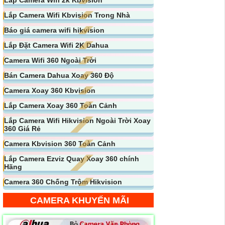
Lắp Camera Wifi Kbvision Trong Nhà
Báo giá camera wifi hikvision
Lắp Đặt Camera Wifi 2K Dahua
Camera Wifi 360 Ngoài Trời
Bán Camera Dahua Xoay 360 Độ
Camera Xoay 360 Kbvision
Lắp Camera Xoay 360 Toàn Cảnh
Lắp Camera Wifi Hikvision Ngoài Trời Xoay
360 Giá Rẻ
Camera Kbvision 360 Toàn Cảnh
Lắp Camera Ezviz Quay Xoay 360 chính
Hãng
Camera 360 Chống Trộm Hikvision
CAMERA KHUYẾN MÃI