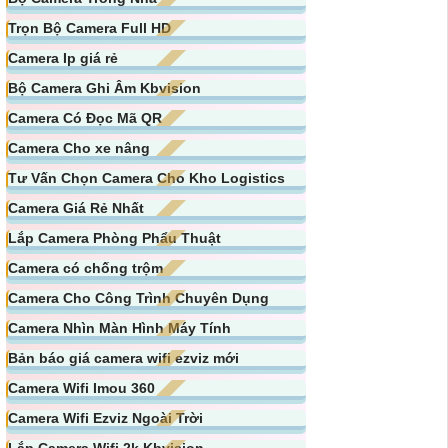
Trọn Bộ Camera Full HD
Camera Ip giá rẻ
Bộ Camera Ghi Âm Kbvision
Camera Có Đọc Mã QR
Camera Cho xe nâng
Tư Vấn Chọn Camera Cho Kho Logistics
Camera Giá Rẻ Nhất
Lắp Camera Phòng Phẩu Thuật
Camera có chống trộm
Camera Cho Công Trình Chuyên Dụng
Camera Nhìn Màn Hình Máy Tính
Bản báo giá camera wifi ezviz mới
Camera Wifi Imou 360
Camera Wifi Ezviz Ngoài Trời
Lắp Camera Wifi 2k Kbvision