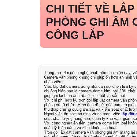
CHI TIẾT VỀ
LẮP
PHÒNG GHI ÂM
CÔNG LẮP
Trong thời đại công nghệ phát triển như hiện nay, v
Camera văn phòng không chỉ giúp ổn hơn an ninh và
nhân viên.
Việc lắp đặt camera trong nhà cần sự chọn lựa kỹ 
chuộng hiện nay là camera dome kim loại. Với chấ
giúp ghi lại hình ảnh rõ nét, chi tiết và sắc nét.
Với chi phí hợp lý, trọn gói lắp đặt camera văn ph
phòng và tổ chức. Hình ảnh rõ nét của camera giúp 
thu thập chứng cứ, giám sát và kiểm soát chất lượn
Ngoài việc ổn hơn an ninh và an toàn, việc
lắp đặt 
soát chất lượng hàng hóa, quản lý kho vận, giám sá
Với công nghệ tiên tiến, camera dome kim loại khôn
quản lý toàn cảnh và điều khiển linh hoạt.
Trọn gói lắp đặt camera văn phòng ghi âm mang lại 
một nhà cung cấp uy tín và chuyên nghiệp để ổn hơ