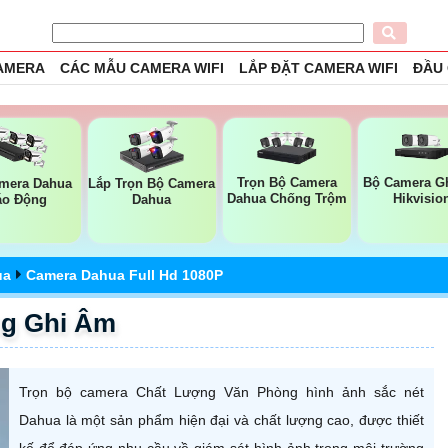
CAMERA
CÁC MẪU CAMERA WIFI
LẮP ĐẶT CAMERA WIFI
ĐẦU
Trọn Bộ Camera
Bộ Camera G
mera Dahua
Lắp Trọn Bộ Camera
Dahua Chống Trộm
Hikvisio
áo Động
Dahua
ua
Camera Dahua Full Hd 1080P
ng Ghi Âm
Trọn bộ camera Chất Lượng Văn Phòng hình ảnh sắc nét
Dahua là một sản phẩm hiện đại và chất lượng cao, được thiết
kế để đáp ứng nhu cầu về giám sát hình ảnh trong môi trường