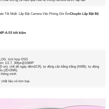
le Tốt Nhất: Lắp Đặt Camera Văn Phòng Ghi Âm
Chuyên Lắp Đặt Bộ
P-A-S5 tiết kiệm
LOG, tích hợp OSD
ước 1/2.7, 30fps@1080P
D on), chế độ ngày đêm(ICR), tự động cân bằng trắng (AWB), tự động
ễu (2D-DNR).
 thông minh
hất liệu vỏ kim loại