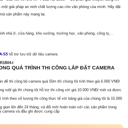
ó một giải pháp an ninh chất lượng cao cho văn phòng của mình. Hãy đặt
 mà sản phẩm này mang lại.
inh nhà ở, cửa hàng, kho xưởng, trường học, văn phòng, công ty,...
A-S5
hỗ trợ lưu trữ dữ liệu camera
R1B04-I
ONG QUÁ TRÌNH THI CÔNG LẮP ĐẶT CAMERA
ần để thi công bộ camera quá 50m thì chúng tôi tính theo giá 6.000 VNĐ/
 ống ruột gà thì chúng tôi hỗ trợ thi công với giá 10.000 VNĐ/ mét và được
hì tính theo số lượng thi công thực tế với bảng giá của chúng tôi là 15.000
ng gian lên đến 24 tháng, và đổi mới hoàn toàn với các sản phẩm trong
t bị camera và đầu ghi được cung cấp