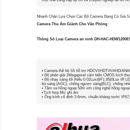
Nhanh Chân Lựa Chọn Các Bộ Camera Đang Có Giá Sa
Camera Thu Âm Giành Cho Văn Phòng
Thông Số Loại Camera an ninh DH-HAC-HDW1200EM
• Camera thế hệ S5 hỗ trợ HDCVI/HDTVI/AHD/ANA
• Độ phân giải 2Megapixel cảm biến CMOS kích th
• Độ nhạy sáng tối thiểu 0.02Lux@F1.85(0Lux IR LE
bù sáng (AGC), chống ngược sáng(BLC), chống nhi
• Tầm xa hồng ngoại 50m với công nghệ hồng ngoại
•Tích hợp Mic ghi âm
• Ống kính cố định 3.6mm, chuẩn kháng nước IP67, c