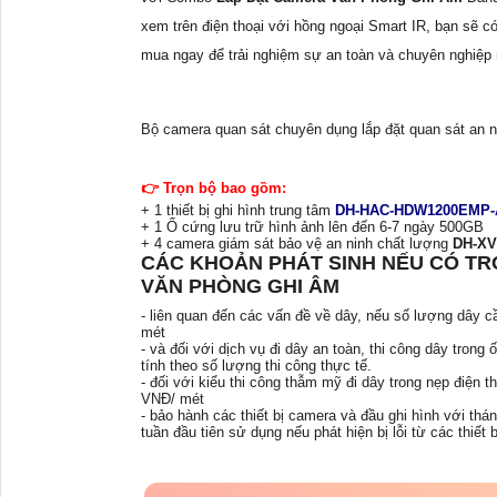
xem trên điện thoại với hồng ngoại Smart IR, bạn sẽ c
mua ngay để trải nghiệm sự an toàn và chuyên nghiệp
Bộ camera quan sát chuyên dụng lắp đặt quan sát an n
👉 Trọn bộ bao gồm:
+ 1 thiết bị ghi hình trung tâm
DH-HAC-HDW1200EMP-
+ 1 Ổ cứng lưu trữ hình ảnh lên đến 6-7 ngày 500GB
+ 4 camera giám sát bảo vệ an ninh chất lượng
DH-XV
CÁC KHOẢN PHÁT SINH NẾU CÓ TR
VĂN PHÒNG GHI ÂM
- liên quan đến các vấn đề về dây, nếu số lượng dây c
mét
- và đối với dịch vụ đi dây an toàn, thi công dây trong
tính theo số lượng thi công thực tế.
- đối với kiểu thi công thẫm mỹ đi dây trong nẹp điện t
VNĐ/ mét
- bảo hành các thiết bị camera và đầu ghi hình với thá
tuần đầu tiên sử dụng nếu phát hiện bị lỗi từ các thiế