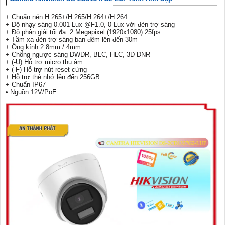
+ Chuẩn nén H.265+/H.265/H.264+/H.264
+ Độ nhạy sáng 0.001 Lux @F1.0, 0 Lux với đèn trợ sáng
+ Độ phân giải tối đa: 2 Megapixel (1920x1080) 25fps
+ Tầm xa đèn trợ sáng ban đêm lên đến 30m
+ Ống kính 2.8mm / 4mm
+ Chống ngược sáng DWDR, BLC, HLC, 3D DNR
+ (-U) Hỗ trợ micro thu âm
+ (-F) Hỗ trợ nút reset cứng
+ Hỗ trợ thẻ nhớ lên đến 256GB
+ Chuẩn IP67
• Nguồn 12V/PoE