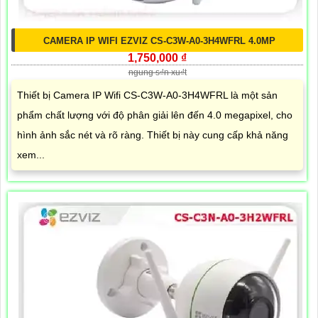
CAMERA IP WIFI EZVIZ CS-C3W-A0-3H4WFRL 4.0MP
1,750,000 ₫
ngung s₫n xu₫t
Thiết bị Camera IP Wifi CS-C3W-A0-3H4WFRL là một sản
phẩm chất lượng với độ phân giải lên đến 4.0 megapixel, cho
hình ảnh sắc nét và rõ ràng. Thiết bị này cung cấp khả năng
xem...