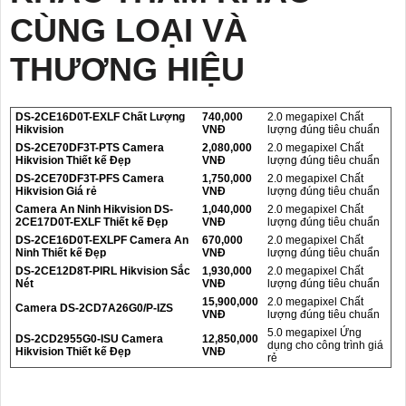
CÙNG LOẠI VÀ
THƯƠNG HIỆU
DS-2CE16D0T-EXLF Chất Lượng
740,000
2.0 megapixel Chất
Hikvision
VNĐ
lượng đúng tiêu chuẩn
DS-2CE70DF3T-PTS Camera
2,080,000
2.0 megapixel Chất
Hikvision Thiết kế Đẹp
VNĐ
lượng đúng tiêu chuẩn
DS-2CE70DF3T-PFS Camera
1,750,000
2.0 megapixel Chất
Hikvision Giá rẻ
VNĐ
lượng đúng tiêu chuẩn
Camera An Ninh Hikvision DS-
1,040,000
2.0 megapixel Chất
2CE17D0T-EXLF Thiết kế Đẹp
VNĐ
lượng đúng tiêu chuẩn
DS-2CE16D0T-EXLPF Camera An
670,000
2.0 megapixel Chất
Ninh Thiết kế Đẹp
VNĐ
lượng đúng tiêu chuẩn
DS-2CE12D8T-PIRL Hikvision Sắc
1,930,000
2.0 megapixel Chất
Nét
VNĐ
lượng đúng tiêu chuẩn
15,900,000
2.0 megapixel Chất
Camera DS-2CD7A26G0/P-IZS
VNĐ
lượng đúng tiêu chuẩn
5.0 megapixel Ứng
DS-2CD2955G0-ISU Camera
12,850,000
dụng cho công trình giá
Hikvision Thiết kế Đẹp
VNĐ
rẻ