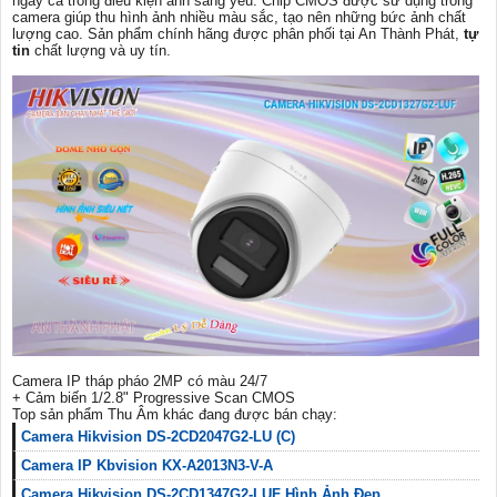
ngay cả trong điều kiện ánh sáng yếu. Chip CMOS được sử dụng trong
camera giúp thu hình ảnh nhiều màu sắc, tạo nên những bức ảnh chất
lượng cao. Sản phẩm chính hãng được phân phối tại An Thành Phát,
tự
tin
chất lượng và uy tín.
Camera IP tháp pháo 2MP có màu 24/7
+ Cảm biến 1/2.8" Progressive Scan CMOS
Top sản phẩm Thu Âm khác đang được bán chạy:
Camera Hikvision DS-2CD2047G2-LU (C)
Camera IP Kbvision KX-A2013N3-V-A
Camera Hikvision DS-2CD1347G2-LUF Hình Ảnh Đẹp