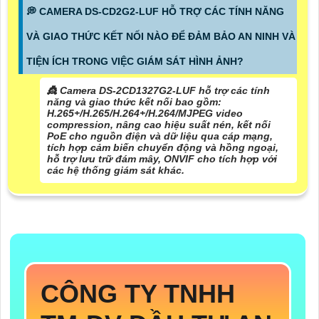
️💭 CAMERA DS-CD2G2-LUF HỖ TRỢ CÁC TÍNH NĂNG
VÀ GIAO THỨC KẾT NỐI NÀO ĐỂ ĐẢM BẢO AN NINH VÀ
TIỆN ÍCH TRONG VIỆC GIÁM SÁT HÌNH ẢNH?
👸 Camera DS-2CD1327G2-LUF hỗ trợ các tính
năng và giao thức kết nối bao gồm:
H.265+/H.265/H.264+/H.264/MJPEG video
compression, nâng cao hiệu suất nén, kết nối
PoE cho nguồn điện và dữ liệu qua cáp mạng,
tích hợp cảm biến chuyển động và hồng ngoại,
hỗ trợ lưu trữ đám mây, ONVIF cho tích hợp với
các hệ thống giám sát khác.
CÔNG TY TNHH