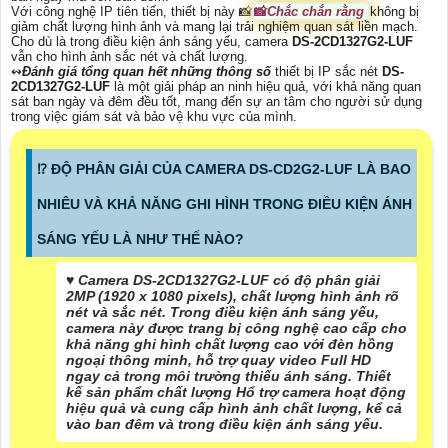
Với công nghệ IP tiên tiến, thiết bị này 📸
📸
Chắc chắn rằng
không bị
giảm chất lượng hình ảnh và mang lại trải nghiệm quan sát liền mạch.
Cho dù là trong điều kiện ánh sáng yếu, camera
DS-2CD1327G2-LUF
vẫn cho hình ảnh sắc nét và chất lượng.
↭
Đánh giá tổng quan hết những thông số
thiết bị IP sắc nét
DS-
2CD1327G2-LUF
là một giải pháp an ninh hiệu quả, với khả năng quan
sát ban ngày và đêm đều tốt, mang đến sự an tâm cho người sử dụng
trong việc giám sát và bảo vệ khu vực của mình.
⁉️ ĐỘ PHÂN GIẢI CỦA CAMERA DS-CD2G2-LUF LÀ BAO
NHIÊU VÀ KHẢ NĂNG GHI HÌNH TRONG ĐIỀU KIỆN ÁNH
SÁNG YẾU LÀ NHƯ THẾ NÀO?
♥️ Camera DS-2CD1327G2-LUF có độ phân giải
2MP (1920 x 1080 pixels), chất lượng hình ảnh rõ
nét và sắc nét. Trong điều kiện ánh sáng yếu,
camera này được trang bị công nghệ cao cấp cho
khả năng ghi hình chất lượng cao với đèn hồng
ngoại thông minh, hỗ trợ quay video Full HD
ngay cả trong môi trường thiếu ánh sáng. Thiết
kế sản phẩm chất lượng Hổ trợ camera hoạt động
hiệu quả và cung cấp hình ảnh chất lượng, kể cả
vào ban đêm và trong điều kiện ánh sáng yếu.