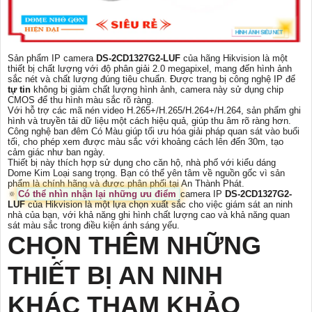
Sản phẩm IP camera
DS-2CD1327G2-LUF
của hãng Hikvision là một
thiết bị chất lượng với độ phân giải 2.0 megapixel, mang đến hình ảnh
sắc nét và chất lượng đúng tiêu chuẩn. Được trang bị công nghệ IP để
tự tin
không bị giảm chất lượng hình ảnh, camera này sử dụng chip
CMOS để thu hình màu sắc rõ ràng.
Với hỗ trợ các mã nén video H.265+/H.265/H.264+/H.264, sản phẩm ghi
hình và truyền tải dữ liệu một cách hiệu quả, giúp thu âm rõ ràng hơn.
Công nghệ ban đêm Có Màu giúp tối ưu hóa giải pháp quan sát vào buổi
tối, cho phép xem được màu sắc với khoảng cách lên đến 30m, tạo
cảm giác như ban ngày.
Thiết bị này thích hợp sử dụng cho căn hộ, nhà phố với kiểu dáng
Dome Kim Loại sang trọng. Bạn có thể yên tâm về nguồn gốc vì sản
phẩm là chính hãng và được phân phối tại An Thành Phát.
🔅
Có thể nhìn nhận lại những ưu điểm
camera IP
DS-2CD1327G2-
LUF
của Hikvision là một lựa chọn xuất sắc cho việc giám sát an ninh
nhà của bạn, với khả năng ghi hình chất lượng cao và khả năng quan
sát màu sắc trong điều kiện ánh sáng yếu.
CHỌN THÊM NHỮNG
THIẾT BỊ AN NINH
KHÁC THAM KHẢO