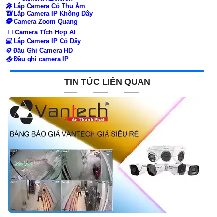
️🎤️
Lắp Camera Có Thu Âm
📶
Lắp Camera IP Không Dây
🕵️
Camera Zoom Quang
🧛‍♀️
Camera Tích Hợp AI
💻
Lắp Camera IP Có Dây
⚙️
Đầu Ghi Camera HD
📥
Đầu ghi camera IP
TIN TỨC LIÊN QUAN