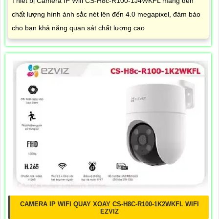
Thiết bị Camera IP Wifi CS-H8c-R100-1J4WKFL mang đến
chất lượng hình ảnh sắc nét lên đến 4.0 megapixel, đảm bảo
cho bạn khả năng quan sát chất lượng cao
CAMERA IP WIFI QUAY XOAY CS-H8C-R100-1K2WKFL WIFI
EZVIZ