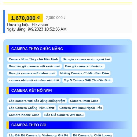
1,670,000 ₫
2,390,000 ₫
Thương hiệu:
Hikvision
Ngày đăng:
9/9/2023 10:52:36 AM
CAMERA THEO CHỨC NĂNG
Camera Nhìn Thấy chữ Màn Hình
Báo giá camera ezviz ngoài trời
Bản báo giá camera wifi ezviz mới
Báo giá camera hikvision
Báo giá camera wifi dahua mới
Những Camera Có Màu Ban Đêm
camera nhìn mã vận đơn nét nhất
Top 5 Camera Wifi Cho Gia Đình
CAMERA KẾT NỐI WIFI
Lắp camera wifi báo động chống trộm
Camera Imou Cube
Lắp Camera Chống Trộm Ezviz
Camera Wifi Imou Ngoài Trời
Camera Kbone Cube
Báo Giá Camera Wifi Imou
CAMERA THEO GÓI
Lắp Đặt Bộ Camera Ip Visioncop Giá Rẻ
Bộ Camera Ip Chất Lượng