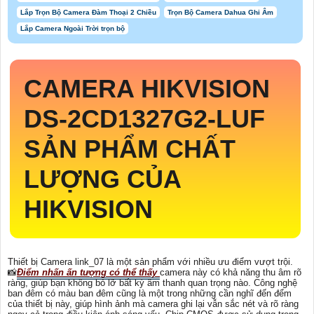
Lắp Trọn Bộ Camera Đàm Thoại 2 Chiều
Trọn Bộ Camera Dahua Ghi Âm
Lắp Camera Ngoài Trời trọn bộ
CAMERA HIKVISION
DS-2CD1327G2-LUF
SẢN PHẨM CHẤT
LƯỢNG CỦA
HIKVISION
Thiết bị Camera link_07 là một sản phẩm với nhiều ưu điểm vượt trội.
📸
Điểm nhấn ấn tượng có thể thấy
camera này có khả năng thu âm rõ
ràng, giúp bạn không bỏ lỡ bất kỳ âm thanh quan trọng nào. Công nghệ
ban đêm có màu ban đêm cũng là một trong những cần nghĩ đến đểm
của thiết bị này, giúp hình ảnh mà camera ghi lại vẫn sắc nét và rõ ràng