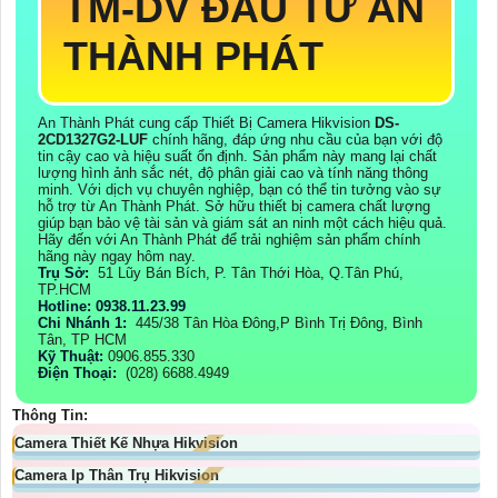
TM-DV ĐẦU TƯ AN
THÀNH PHÁT
An Thành Phát cung cấp Thiết Bị Camera Hikvision
DS-
2CD1327G2-LUF
chính hãng, đáp ứng nhu cầu của bạn với độ
tin cậy cao và hiệu suất ổn định. Sản phẩm này mang lại chất
lượng hình ảnh sắc nét, độ phân giải cao và tính năng thông
minh. Với dịch vụ chuyên nghiệp, bạn có thể tin tưởng vào sự
hỗ trợ từ An Thành Phát. Sở hữu thiết bị camera chất lượng
giúp bạn bảo vệ tài sản và giám sát an ninh một cách hiệu quả.
Hãy đến với An Thành Phát để trải nghiệm sản phẩm chính
hãng này ngay hôm nay.
Trụ Sở:
51 Lũy Bán Bích, P. Tân Thới Hòa, Q.Tân Phú,
TP.HCM
Hotline: 0938.11.23.99
Chi Nhánh 1:
445/38 Tân Hòa Đông,P Bình Trị Đông, Bình
Tân, TP HCM
Kỹ Thuật:
0906.855.330
Điện Thoại:
(028) 6688.4949
Thông Tin:
Camera Thiết Kế Nhựa Hikvision
Camera Ip Thân Trụ Hikvision