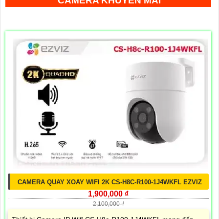
CAMERA KHUYẾN MÃI
CAMERA QUAY XOAY WIFI 2K CS-H8C-R100-1J4WKFL EZVIZ
1,900,000 ₫
2,100,000 ₫