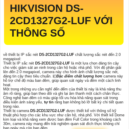
HIKVISION
DS-
2CD1327G2-LUF
VỚI
THÔNG SỐ
về thiết bị IP sắc nét
DS-2CD1327G2-LUF
chất lượng sắc nét đến 2.0
megapixel:
Thiết bị IP sắc nét
DS-2CD1327G2-LUF
là một lựa chọn đáng tin cậy
cho việc giám sát an ninh trong căn hộ hoặc nhà phố. Với độ phân giải
lên đến 2.0 megapixel, camera này cho hình ảnh chất lượng sắc nét,
đáng tin cậy theo tiêu chuẩn. 💷
Đặc điểm chất lượng hơn
camera này
hỗ trợ chế độ màu ban đêm, giúp quan sát ngày và đêm một cách linh
hoạt.
Một trong những ưu cần nghĩ đến đểm của thiết bị này là khả năng thu
âm rõ ràng, giúp bạn theo dõi và ghi lại âm thanh một cách chân thực.
Công nghệ ban đêm có màu giúp tối ưu hóa khả năng quan sát trong
điều kiện ánh sáng yếu,
tự tin
rằng bạn không bỏ lỡ bất kỳ chi tiết quan
trọng nào.
Thiết bị camera
DS-2CD1327G2-LUF
được thiết kế với thông số kỹ
thuật phù hợp cho các khu vực như căn hộ, nhà phố. Với thiết kế Dome
kim loại và khả năng xem được ban đêm Full Color trong khoảng cách
30m, camera này mang đến trải nghiệm quan sát đích thực không chỉ
ban ngày mà còn ban đêm.