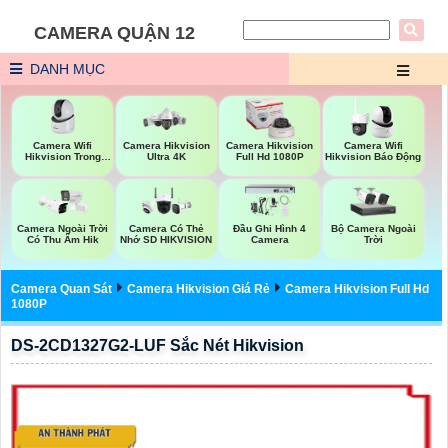
CAMERA QUẬN 12
DANH MỤC
Camera Wifi
Camera Hikvision
Camera Hikvision
Camera Wifi
Hikvision Trong
Ultra 4K
Full Hd 1080P
Hikvision Báo Động
Nhà
Bộ Camera Ngoài
Camera Ngoài Trời
Camera Có Thẻ
Đầu Ghi Hình 4
Trời
Có Thu Âm Hik
Nhớ SD HIKVISION
Camera
Camera Quan Sát
Camera Hikvision Giá Rẻ
Camera Hikvision Full Hd
1080P
DS-2CD1327G2-LUF Sắc Nét Hikvision