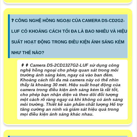
️❓ CÔNG NGHỆ HỒNG NGOẠI CỦA CAMERA DS-CD2G2-
LUF CÓ KHOẢNG CÁCH TỐI ĐA LÀ BAO NHIÊU VÀ HIỆU
SUẤT HOẠT ĐỘNG TRONG ĐIỀU KIỆN ÁNH SÁNG KÉM
NHƯ THẾ NÀO?
️👩‍👩 Camera DS-2CD1327G2-LUF sử dụng công
nghệ hồng ngoại cho phép quan sát trong môi
trường ánh sáng kém, ngay cả vào ban đêm.
Khoảng cách tối đa mà camera này có thể nhìn
thấy là khoảng 30 mét. Hiệu suất hoạt động của
camera trong điều kiện ánh sáng kém là rất tốt,
cho phép bạn nhận diện và theo dõi đối tượng
một cách rõ ràng ngay cả khi không có ánh sáng
môi trường. Thiết kế sản phẩm chất lượng Hổ trợ
tăng cường an ninh và giám sát hiệu quả trong
mọi điều kiện ánh sáng khác nhau.