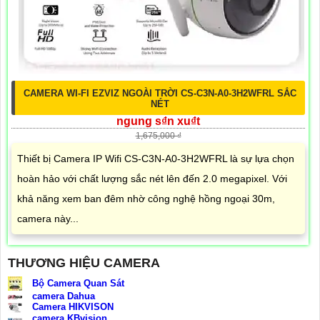
CAMERA WI-FI EZVIZ NGOÀI TRỜI CS-C3N-A0-3H2WFRL SẮC
NÉT
ngung s₫n xu₫t
1,675,000 ₫
Thiết bị Camera IP Wifi CS-C3N-A0-3H2WFRL là sự lựa chọn
hoàn hảo với chất lượng sắc nét lên đến 2.0 megapixel. Với
khả năng xem ban đêm nhờ công nghệ hồng ngoại 30m,
camera này...
THƯƠNG HIỆU CAMERA
Bộ Camera Quan Sát
camera Dahua
Camera HIKVISON
camera KBvision