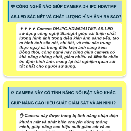
️💬 CÔNG NGHỆ NÀO GIÚP CAMERA DH-IPC-HDWTMP-
AS-LED SẮC NÉT VÀ CHẤT LƯỢNG HÌNH ẢNH RA SAO?
👩‍👩‍👦‍👦 Camera DH-IPC-HDW5241TMP-AS-LED
sử dụng công nghệ Starlight giúp cải thiện chất
lượng hình ảnh trong điều kiện ánh sáng yếu, tạo
ra hình ảnh sắc nét, chi tiết, và màu sắc trung
thực ngay cả trong điều kiện ánh sáng kém.
Đồng thời, công nghệ này cũng giúp camera có
khả năng chống chói, giảm nhiễu và 📸
chắc chắn
ổn định hình ảnh, mang lại trải nghiệm quan sát
tốt nhất cho người sử dụng.
☪ CAMERA NÀY CÓ TÍNH NĂNG NỔI BẬT NÀO KHÁC
GIÚP NÂNG CAO HIỆU SUẤT GIÁM SÁT VÀ AN NINH?
👌 Camera này được trang bị tính năng nhận diện
khuôn mặt và phát hiện chuyển động thông
minh, giúp nâng cao hiệu suất giám sát và an