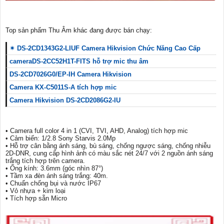
Top sản phẩm Thu Âm khác đang được bán chạy:
✴ DS-2CD1343G2-LIUF Camera Hikvision Chức Năng Cao Cấp
cameraDS-2CC52H1T-FITS hỗ trợ mic thu âm
DS-2CD7026G0/EP-IH Camera Hikvision
Camera KX-C5011S-A tích hợp mic
Camera Hikvision DS-2CD2086G2-IU
• Camera full color 4 in 1 (CVI, TVI, AHD, Analog) tích hợp mic
• Cảm biến: 1/2.8 Sony Starvis 2.0Mp
• Hỗ trợ cân bằng ánh sáng, bù sáng, chống ngược sáng, chống nhiễu
2D-DNR, cung cấp hình ảnh có màu sắc nét 24/7 với 2 nguồn ánh sáng
trắng tích hợp trên camera.
• Ống kính: 3.6mm (góc nhìn 87°)
• Tầm xa đèn ánh sáng trắng: 40m.
• Chuẩn chống bụi và nước IP67
• Vỏ nhựa + kim loại
• Tích hợp sẵn Micro