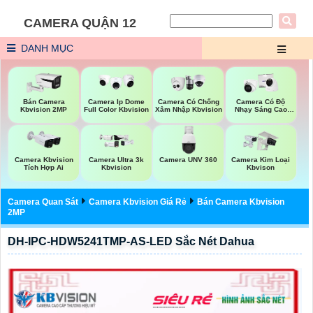
CAMERA QUẬN 12
DANH MỤC
Bán Camera
Camera Ip Dome
Camera Có Chống
Camera Có Độ
Kbvision 2MP
Full Color Kbvision
Xâm Nhập Kbvision
Nhạy Sáng Cao
Kbvision
Camera UNV 360
Camera Kbvision
Camera Ultra 3k
Camera Kim Loại
Tích Hợp Ai
Kbvision
Kbvison
Camera Quan Sát
Camera Kbvision Giá Rẻ
Bán Camera Kbvision
2MP
DH-IPC-HDW5241TMP-AS-LED Sắc Nét Dahua