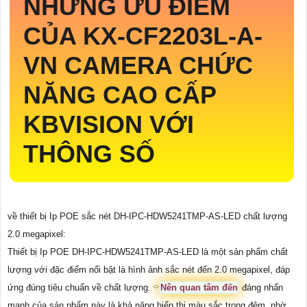
NHỮNG ƯU ĐIỂM
CỦA
KX-CF2203L-A-
VN
CAMERA CHỨC
NĂNG CAO CẤP
KBVISION VỚI
THÔNG SỐ
về thiết bị Ip POE sắc nét DH-IPC-HDW5241TMP-AS-LED chất lượng
2.0 megapixel:
Thiết bị Ip POE DH-IPC-HDW5241TMP-AS-LED là một sản phẩm chất
lượng với đặc điểm nổi bật là hình ảnh sắc nét đến 2.0 megapixel, đáp
ứng đúng tiêu chuẩn về chất lượng. ⌔
Nên quan tâm đến
đáng nhấn
mạnh của sản phẩm này là khả năng hiển thị màu sắc trong đêm, nhờ