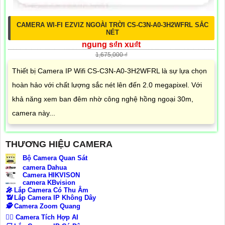
CAMERA WI-FI EZVIZ NGOÀI TRỜI CS-C3N-A0-3H2WFRL SẮC
NÉT
ngung s₫n xu₫t
1,675,000 ₫
Thiết bị Camera IP Wifi CS-C3N-A0-3H2WFRL là sự lựa chọn
hoàn hảo với chất lượng sắc nét lên đến 2.0 megapixel. Với
khả năng xem ban đêm nhờ công nghệ hồng ngoại 30m,
camera này...
THƯƠNG HIỆU CAMERA
Bộ Camera Quan Sát
camera Dahua
Camera HIKVISON
camera KBvision
️🎤️
Lắp Camera Có Thu Âm
📶
Lắp Camera IP Không Dây
🕵️
Camera Zoom Quang
🧛‍♀️
Camera Tích Hợp AI