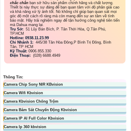
chắc chắn
bạn sở hữu sản phẩm chính hãng và chất lượng.
Thiết bị này thực sự đáng để bạn quan tâm với độ phân giải cao
và khả năng xử lý ảnh tốt. Nó không chỉ giúp bạn quan sát mọi
góc độ một cách rõ ràng mà còn mang đến sự an tâm về tính
bảo mật. Hãy trải nghiệm ngay để tận hưởng công nghệ tiên tiến
mà Dahua mang lại.
Trụ Sở:
51 Lũy Bán Bích, P. Tân Thới Hòa, Q.Tân Phú,
TP.HCM
Hotline: 0938.11.23.99
Chi Nhánh 1:
445/38 Tân Hòa Đông,P Bình Trị Đông, Bình
Tân, TP HCM
Kỹ Thuật:
0906.855.330
Điện Thoại:
(028) 6688.4949
Thông Tin:
Camera Chip Sony NIR KBvision
Camera Wifi Kbvision
Camera Kbvision Chống Trộm
Camera Bám Sát Chuyển Động Kbvision
Camera IP AI Full Color Kbvision
Camera Ip 360 kbvision