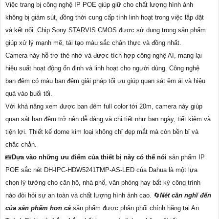
Việc trang bị công nghệ IP POE giúp giữ cho chất lượng hình ảnh
không bị giảm sút, đồng thời cung cấp tính linh hoạt trong việc lắp đặt
và kết nối. Chip Sony STARVIS CMOS được sử dụng trong sản phẩm
giúp xử lý mạnh mẽ, tái tạo màu sắc chân thực và đồng nhất.
Camera này hỗ trợ thẻ nhớ và được tích hợp công nghệ AI, mang lại
hiệu suất hoạt động ổn định và linh hoạt cho người dùng. Công nghệ
ban đêm có màu ban đêm giải pháp tối ưu giúp quan sát êm ái và hiệu
quả vào buổi tối.
Với khả năng xem được ban đêm full color tới 20m, camera này giúp
quan sát ban đêm trở nên dễ dàng và chi tiết như ban ngày, tiết kiệm và
tiện lợi. Thiết kế dome kim loại không chỉ đẹp mắt mà còn bền bỉ và
chắc chắn.
📸
Dựa vào những ưu điểm của thiết bị này có thể nói
sản phẩm IP
POE sắc nét DH-IPC-HDW5241TMP-AS-LED của Dahua là một lựa
chọn lý tưởng cho căn hộ, nhà phố, văn phòng hay bất kỳ công trình
nào đòi hỏi sự an toàn và chất lượng hình ảnh cao. 🔄
Nét cần nghĩ đến
của sản phẩm hơn cả
sản phẩm được phân phối chính hãng tại An