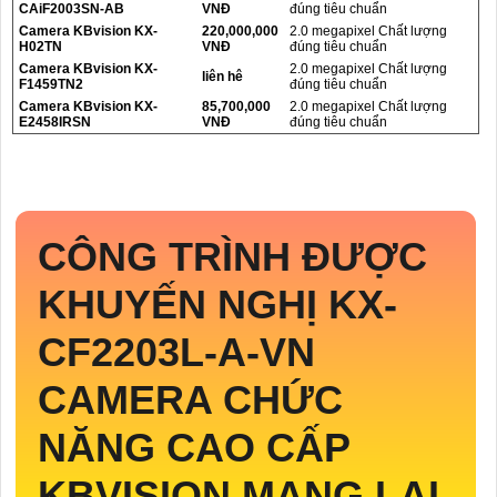
CAiF2003SN-AB
VNĐ
đúng tiêu chuẩn
Camera KBvision KX-
220,000,000
2.0 megapixel Chất lượng
H02TN
VNĐ
đúng tiêu chuẩn
Camera KBvision KX-
2.0 megapixel Chất lượng
liên hê
F1459TN2
đúng tiêu chuẩn
Camera KBvision KX-
85,700,000
2.0 megapixel Chất lượng
E2458IRSN
VNĐ
đúng tiêu chuẩn
CÔNG TRÌNH ĐƯỢC
KHUYẾN NGHỊ
KX-
CF2203L-A-VN
CAMERA CHỨC
NĂNG CAO CẤP
KBVISION MANG LẠI