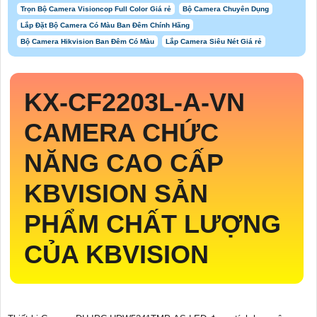
Trọn Bộ Camera Visioncop Full Color Giá rẻ
Bộ Camera Chuyên Dụng
Lắp Đặt Bộ Camera Có Màu Ban Đêm Chính Hãng
Bộ Camera Hikvision Ban Đêm Có Màu
Lắp Camera Siêu Nét Giá rẻ
KX-CF2203L-A-VN
CAMERA CHỨC
NĂNG CAO CẤP
KBVISION SẢN
PHẨM CHẤT LƯỢNG
CỦA KBVISION