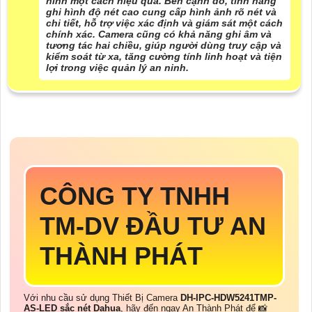
ninh một cách hiệu quả. Bên cạnh đó, tính năng
ghi hình độ nét cao cung cấp hình ảnh rõ nét và
chi tiết, hỗ trợ việc xác định và giám sát một cách
chính xác. Camera cũng có khả năng ghi âm và
tương tác hai chiều, giúp người dùng truy cập và
kiểm soát từ xa, tăng cường tính linh hoạt và tiện
lợi trong việc quản lý an ninh.
CÔNG TY TNHH
TM-DV ĐẦU TƯ AN
THÀNH PHÁT
Với nhu cầu sử dụng Thiết Bị Camera
DH-IPC-HDW5241TMP-
AS-LED sắc nét Dahua
, hãy đến ngay An Thành Phát để 📸