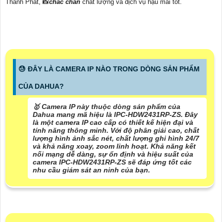
Thành Phát, 📸
chắc chắn
chất lượng và dịch vụ hậu mãi tốt.
😓 ĐÂY LÀ CAMERA IP NÀO TRONG DÒNG SẢN PHẨM
CỦA DAHUA?
🥇 Camera IP này thuộc dòng sản phẩm của
Dahua mang mã hiệu là IPC-HDW2431RP-ZS. Đây
là một camera IP cao cấp có thiết kế hiện đại và
tính năng thông minh. Với độ phân giải cao, chất
lượng hình ảnh sắc nét, chất lượng ghi hình 24/7
và khả năng xoay, zoom linh hoạt. Khả năng kết
nối mạng dễ dàng, sự ổn định và hiệu suất của
camera IPC-HDW2431RP-ZS sẽ đáp ứng tốt các
nhu cầu giám sát an ninh của bạn.