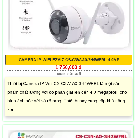
CAMERA IP WIFI EZVIZ CS-C3W-A0-3H4WFRL 4.0MP
1,750,000 ₫
ngung s₫n xu₫t
Thiết bị Camera IP Wifi CS-C3W-A0-3H4WFRL là một sản
phẩm chất lượng với độ phân giải lên đến 4.0 megapixel, cho
hình ảnh sắc nét và rõ ràng. Thiết bị này cung cấp khả năng
xem...