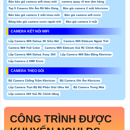
Bản báo giá camera wifi imou mới
camera quay rõ tem đơn hàng
Top 5 Cmaera Ghi Âm Rõ Nên Dùng
Báo giá camera 2 mắt hikvision
Bản báo giá camera 2 mắt imou mới
Báo giá camera wifi ezviz
Bảng báo giá camera ezviz ngoài trời
Báo giá camera 2 mắt
CAMERA KẾT NỐI WIFI
Lắp Camera Wifi Dahua 3K Siêu Nét
Camera Wifi Ebitcam Ngoài Trời
Camera Wifi Full Color
Camera Wifi Ebitcam Giá Rẻ Chính Hãng
Lắp Camera Wifi Dahua Xoay 360
Lắp Camera Wifi Báo Động Kbvision
Lắp Camera 2.0MP Ezviz
CAMERA THEO GÓI
Bộ Camera Chống Trộm Kbvision
Bộ Camera Ghi Âm Kbvision
Lắp Camera Trọn Bộ Độ Phân Giải Ultra Hd
Bộ Camera Trong Nhà
Lắp camera 360 Giá Rẻ Chính Hãng
CÔNG TRÌNH ĐƯỢC