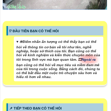
⁉️ ĐẦU TIÊN BẠN CÓ THỂ HỎI
♥️ ☣️
Điểm nhấn ấn tượng có thể thấy
bạn có thể
hỏi về thông tin cơ bản về tôi như tên, nghề
nghiệp, hoặc sở thích của tôi. Bạn cũng có thể
hỏi về kinh nghiệm và kiến thức chuyên môn của
tôi trong lĩnh vực mà bạn quan tâm. 🎞
Ngoài ra
bạn cũng có thể hỏi về mục tiêu và niềm đam mê
của tôi trong cuộc sống. Bằng cách đó, chúng ta
có thể bắt đầu một cuộc trò chuyện sâu hơn và
hiểu rõ hơn về nhau.
📌 TIẾP THEO BẠN CÓ THỂ HỎI