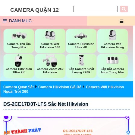
CAMERA QUẬN 12
DANH MỤC
Camera Wifi
Camera Wifi
Camera Thu Âm
Camera Hikvision
Hikvision 360
Hikvision Trong
Trong Nhà
Ultra 4K
Nhà
Hikvision
Lắp Camera Chất
Lắp Đặt Camera
Camera Hikvision
Camera Zoom 25x
Lượng 720P
Imou Trong Nhà
Ultra 2K
Hikvision
Camera Quan Sát
Camera Hikvision Giá Rẻ
Camera Wifi Hikvision
Ngoài Trời 360
DS-2CE17D0T-LFS Sắc Nét Hikvision