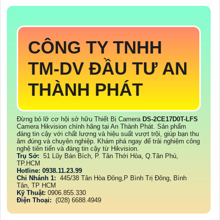
CÔNG TY TNHH
TM-DV ĐẦU TƯ AN
THÀNH PHÁT
Đừng bỏ lỡ cơ hội sở hữu Thiết Bị Camera
DS-2CE17D0T-LFS
Camera Hikvision chính hãng tại An Thành Phát. Sản phẩm
đáng tin cậy với chất lượng và hiệu suất vượt trội, giúp bạn thu
âm đúng và chuyên nghiệp. Khám phá ngay để trải nghiệm công
nghệ tiên tiến và đáng tin cậy từ Hikvision.
Trụ Sở:
51 Lũy Bán Bích, P. Tân Thới Hòa, Q.Tân Phú,
TP.HCM
Hotline: 0938.11.23.99
Chi Nhánh 1:
445/38 Tân Hòa Đông,P Bình Trị Đông, Bình
Tân, TP HCM
Kỹ Thuật:
0906.855.330
Điện Thoại:
(028) 6688.4949