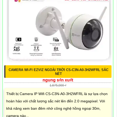
CAMERA WI-FI EZVIZ NGOÀI TRỜI CS-C3N-A0-3H2WFRL SẮC
NÉT
ngung s₫n xu₫t
1,675,000 ₫
Thiết bị Camera IP Wifi CS-C3N-A0-3H2WFRL là sự lựa chọn
hoàn hảo với chất lượng sắc nét lên đến 2.0 megapixel. Với
khả năng xem ban đêm nhờ công nghệ hồng ngoại 30m,
camera này...