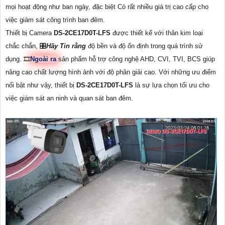
mọi hoạt động như ban ngày, đặc biệt Có rất nhiều giá trị cao cấp cho
việc giám sát công trình ban đêm.
Thiết bị Camera
DS-2CE17D0T-LFS
được thiết kế với thân kim loại
chắc chắn, 🎛
Hãy Tin rằng
độ bền và độ ổn định trong quá trình sử
dụng. 🎞
Ngoài ra
sản phẩm hỗ trợ công nghệ AHD, CVI, TVI, BCS giúp
nâng cao chất lượng hình ảnh với độ phân giải cao. Với những ưu điểm
nổi bật như vậy, thiết bị
DS-2CE17D0T-LFS
là sự lựa chọn tối ưu cho
việc giám sát an ninh và quan sát ban đêm.