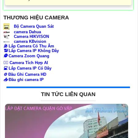
THƯƠNG HIỆU CAMERA
Bộ Camera Quan Sát
camera Dahua
Camera HIKVISON
camera KBvision
️🎤️
Lắp Camera Có Thu Âm
📶
Lắp Camera IP Không Dây
🕵️
Camera Zoom Quang
🧛‍♀️
Camera Tích Hợp AI
💻
Lắp Camera IP Có Dây
⚙️
Đầu Ghi Camera HD
📥
Đầu ghi camera IP
TIN TỨC LIÊN QUAN