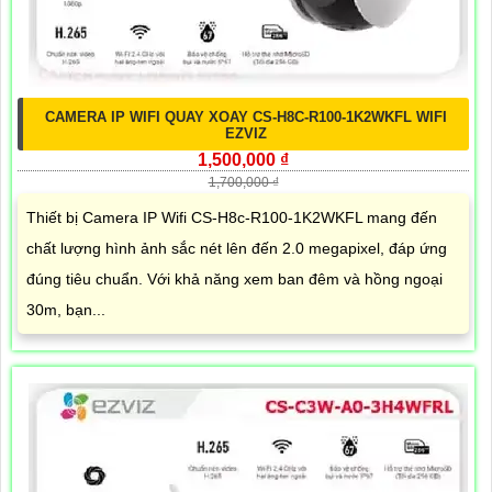
CAMERA IP WIFI QUAY XOAY CS-H8C-R100-1K2WKFL WIFI
EZVIZ
1,500,000 ₫
1,700,000 ₫
Thiết bị Camera IP Wifi CS-H8c-R100-1K2WKFL mang đến
chất lượng hình ảnh sắc nét lên đến 2.0 megapixel, đáp ứng
đúng tiêu chuẩn. Với khả năng xem ban đêm và hồng ngoại
30m, bạn...