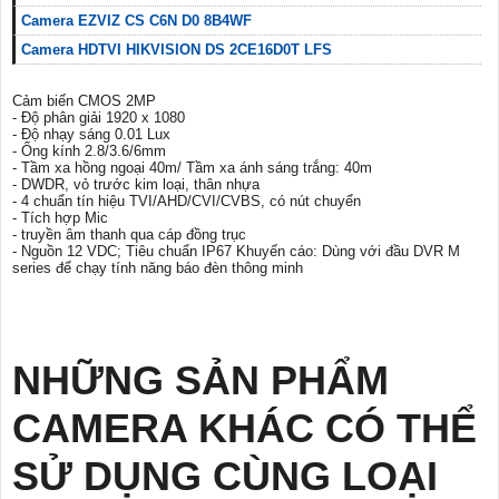
Camera EZVIZ CS C6N D0 8B4WF
Camera HDTVI HIKVISION DS 2CE16D0T LFS
Cảm biến CMOS 2MP
- Độ phân giải 1920 x 1080
- Độ nhạy sáng 0.01 Lux
- Ống kính 2.8/3.6/6mm
- Tầm xa hồng ngoại 40m/ Tầm xa ánh sáng trắng: 40m
- DWDR, vỏ trước kim loại, thân nhựa
- 4 chuẩn tín hiệu TVI/AHD/CVI/CVBS, có nút chuyển
- Tích hợp Mic
- truyền âm thanh qua cáp đồng trục
- Nguồn 12 VDC; Tiêu chuẩn IP67 Khuyến cáo: Dùng với đầu DVR M
series để chạy tính năng báo đèn thông minh
NHỮNG SẢN PHẨM
CAMERA KHÁC CÓ THỂ
SỬ DỤNG CÙNG LOẠI