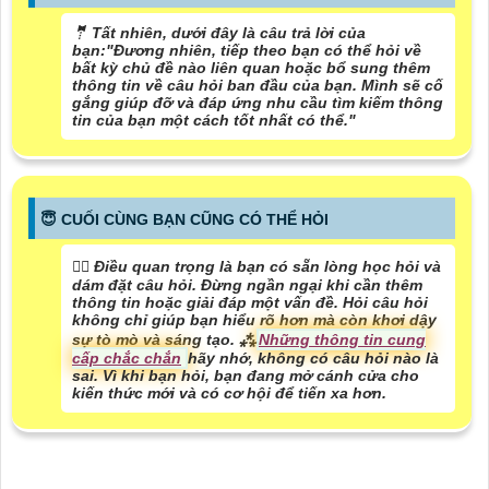
🤵 Tất nhiên, dưới đây là câu trả lời của
bạn:"Đương nhiên, tiếp theo bạn có thể hỏi về
bất kỳ chủ đề nào liên quan hoặc bổ sung thêm
thông tin về câu hỏi ban đầu của bạn. Mình sẽ cố
gắng giúp đỡ và đáp ứng nhu cầu tìm kiếm thông
tin của bạn một cách tốt nhất có thể."
😇 CUỐI CÙNG BẠN CŨNG CÓ THỂ HỎI
❤️‍💋‍ Điều quan trọng là bạn có sẵn lòng học hỏi và
dám đặt câu hỏi. Đừng ngần ngại khi cần thêm
thông tin hoặc giải đáp một vấn đề. Hỏi câu hỏi
không chỉ giúp bạn hiểu rõ hơn mà còn khơi dậy
sự tò mò và sáng tạo. ⁂
Những thông tin cung
cấp chắc chắn
hãy nhớ, không có câu hỏi nào là
sai. Vì khi bạn hỏi, bạn đang mở cánh cửa cho
kiến thức mới và có cơ hội để tiến xa hơn.