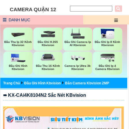
CAMERA QUẬN 12
DANH MỤC
Đầu Thu Ip 32 Kênh
Đầu Ghi H.265
Đầu Ghi Camera Ip
Đầu Ghi Ip 8 Kênh
Kbvision
Kbvision
AI Kbvision
Kbvision
Đầu Ghi Hình
Đầu Thu 16 Kênh
Camera Ip Ultra 3k
Đầu Ghi Ip 4
Kbvision
Kbvision
Kbvision
Camera Kbvision
Trang Chủ
Đầu Ghi Hình Kbvision
Bán Camera Kbvision 2MP
➠ KX-CAi4K8104N2 Sắc Nét KBvision