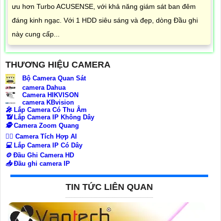
ưu hơn Turbo ACUSENSE, với khả năng giám sát ban đêm
đáng kinh ngạc. Với 1 HDD siêu sáng và đẹp, dòng Đầu ghi
này cung cấp...
THƯƠNG HIỆU CAMERA
Bộ Camera Quan Sát
camera Dahua
Camera HIKVISON
camera KBvision
️🎤️
Lắp Camera Có Thu Âm
📶
Lắp Camera IP Không Dây
🕵️
Camera Zoom Quang
🧛‍♀️
Camera Tích Hợp AI
💻
Lắp Camera IP Có Dây
⚙️
Đầu Ghi Camera HD
📥
Đầu ghi camera IP
TIN TỨC LIÊN QUAN