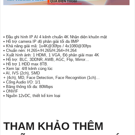
• Đầu ghi hình IP AI 4 kênh chuẩn 4K Nhận diện khuôn mặt
• Hỗ trợ camera IP độ phân giải tối đa 8MP
• Khả năng giải mã: 1x4K@30fps / 4x1080@30fps
• Chuẩn nén: H.265+/H.265/H.264+/H.264
• Xuất hình ảnh: 1 HDMI, 1 VGA, Độ phân giải max 4K
• Hỗ trợ: BLC, 3DDNR, AWB, AGC, Flip, Mirror…
• Hỗ trợ 1 HDD max 8TB.
• Xem lại: 4/8 kênh cùng lúc
• AI, IVS (2ch), SMD
+ (4ch), MD, Face Detection, Face Recognition (1ch)…
• Cổng Audio I/O: 1/1
• Băng thông tối đa: 80Mbps
• ONVIF
• Nguồn 12vDC, thiết kế kim loại
THAM KHẢO THÊM