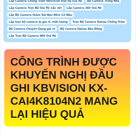
Lắp Camera Chống Trộm Hikvision trọn bộ Giá Rẻ
Bộ Camera Trong Nhà
Lắp Camera Trọn Bộ Giá Rẻ sắc nét
Lắp Camera 360 Giá Rẻ
Lắp Bộ Camera Giám Sát Ban Đêm Có Màu
Lắp trọn bộ camera Ip giá rẻ chất lượng
Trọn Bộ Camera Dahua Chống Trộm
Bộ Camera Chuyên Dụng giá rẻ
Bộ Camera Dahua Báo Động
Lắp Trọn Bộ Camera Wifi Giá Rẻ
CÔNG TRÌNH ĐƯỢC
KHUYẾN NGHỊ ĐẦU
GHI KBVISION
KX-
CAI4K8104N2
MANG
LẠI HIỆU QUẢ