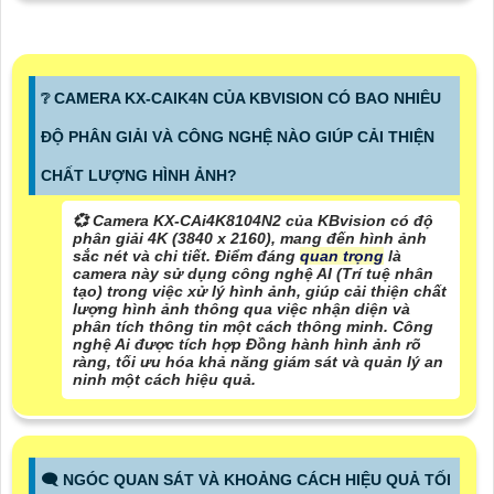
❔ CAMERA KX-CAIK4N CỦA KBVISION CÓ BAO NHIÊU
ĐỘ PHÂN GIẢI VÀ CÔNG NGHỆ NÀO GIÚP CẢI THIỆN
CHẤT LƯỢNG HÌNH ẢNH?
💞 Camera KX-CAi4K8104N2 của KBvision có độ
phân giải 4K (3840 x 2160), mang đến hình ảnh
sắc nét và chi tiết. Điểm đáng
quan trọng
là
camera này sử dụng công nghệ AI (Trí tuệ nhân
tạo) trong việc xử lý hình ảnh, giúp cải thiện chất
lượng hình ảnh thông qua việc nhận diện và
phân tích thông tin một cách thông minh. Công
nghệ Ai được tích hợp Đồng hành hình ảnh rõ
ràng, tối ưu hóa khả năng giám sát và quản lý an
ninh một cách hiệu quả.
🗨️ NGÓC QUAN SÁT VÀ KHOẢNG CÁCH HIỆU QUẢ TỐI