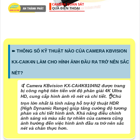
➽ THÔNG SỐ KỸ THUẬT NÀO CỦA CAMERA KBVISION
KX-CAIK4N LÀM CHO HÌNH ẢNH ĐẦU RA TRỞ NÊN SẮC
NÉT?
🤙 Camera KBvision KX-CAi4K8104N2 được trang
bị công nghệ tiên tiến với độ phân giải 4K Ultra
HD, cung cấp hình ảnh rõ nét và chi tiết. 👌
Chú
trọn lớn nhất là
tính năng hỗ trợ kỹ thuật HDR
(High Dynamic Range) giúp tăng cường độ tương
phản và chi tiết hình ảnh. Khả năng điều chỉnh
ánh sáng và màu sắc tự nhiên của camera cũng
ảnh hưởng đến việc hình ảnh đầu ra trở nên sắc
nét và chân thực hơn.