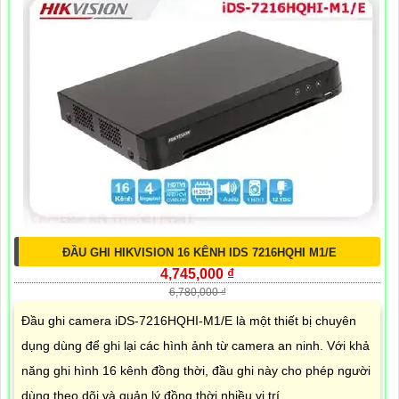
ĐẦU GHI HIKVISION 16 KÊNH IDS 7216HQHI M1/E
4,745,000 ₫
6,780,000 ₫
Đầu ghi camera iDS-7216HQHI-M1/E là một thiết bị chuyên
dụng dùng để ghi lại các hình ảnh từ camera an ninh. Với khả
năng ghi hình 16 kênh đồng thời, đầu ghi này cho phép người
dùng theo dõi và quản lý đồng thời nhiều vị trí