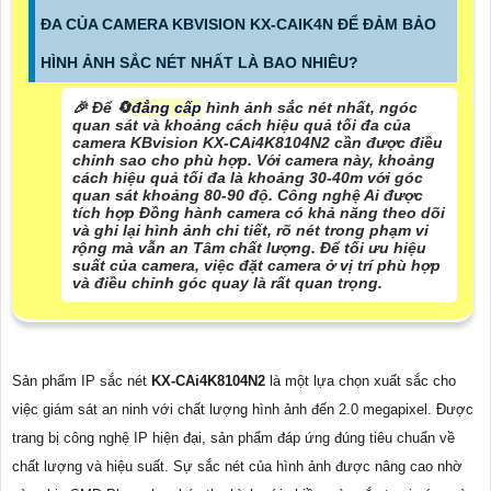
ĐA CỦA CAMERA KBVISION KX-CAIK4N ĐỂ ĐẢM BẢO
HÌNH ẢNH SẮC NÉT NHẤT LÀ BAO NHIÊU?
️🎉 Để 🔄
đẳng cấp
hình ảnh sắc nét nhất, ngóc
quan sát và khoảng cách hiệu quả tối đa của
camera KBvision KX-CAi4K8104N2 cần được điều
chỉnh sao cho phù hợp. Với camera này, khoảng
cách hiệu quả tối đa là khoảng 30-40m với góc
quan sát khoảng 80-90 độ. Công nghệ Ai được
tích hợp Đồng hành camera có khả năng theo dõi
và ghi lại hình ảnh chi tiết, rõ nét trong phạm vi
rộng mà vẫn an Tâm chất lượng. Để tối ưu hiệu
suất của camera, việc đặt camera ở vị trí phù hợp
và điều chỉnh góc quay là rất quan trọng.
Sản phẩm IP sắc nét
KX-CAi4K8104N2
là một lựa chọn xuất sắc cho
việc giám sát an ninh với chất lượng hình ảnh đến 2.0 megapixel. Được
trang bị công nghệ IP hiện đại, sản phẩm đáp ứng đúng tiêu chuẩn về
chất lượng và hiệu suất. Sự sắc nét của hình ảnh được nâng cao nhờ