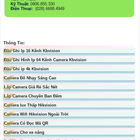
Kỹ Thuật:
0906.855.330
Điện Thoại:
(028) 6688.4949
Thông Tin:
Đầu Ghi Ip 16 Kênh Kbvision
Đầu Ghi Hình Ip 64 Kênh Camera Kbvision
Đầu Ghi ip 4k Kbvision
Camera Đô Nhạy Sáng Cao
Lắp Camera Giá Rẻ Sắc Nét
Lắp Camera Chuyên Ban Đêm
Camera lux Thấp Hikvision
Camera Wifi Hikvision Ngoài Trời
Camera Có Đọc Mã QR
Camera Cho xe nâng