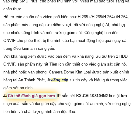
vào chip SMD Plus, cho phép thu hình với nhiều màu sắc tươi sáng và
chân thực.
Hỗ trợ các chuẩn nén video phổ biến như H.265+/H.265/H.264+/H.264,
sản phẩm này cung cấp ưu điểm vượt trội với công nghệ AI, phù hợp
cho nhiều công trình và môi trường giám sát. Công nghệ ban đêm
ONVIF cho phép thiết bị thu hình của bạn hoạt động hiệu quả ngay cả
trong điều kiện ánh sáng yếu.
Với khả năng xem được vào ban đêm và khả năng lưu trữ trên 1 HDD
ONVIF, sản phẩm này rất Tiên ích cần thiết cho việc giám sát căn hộ,
nhà phố hoặc văn phòng. Camera Dome Kim Loại được sản xuất chính
hãng tại An Thành Phát, 🔄
đẳng cấp
sự tin cậy và hiệu quả trong việc
giám sát an ninh.
🌅
Có thể đánh giá gọn hơn
IP sắc nét
KX-CAi4K8104N2
là một lựa
chọn xuất sắc và đáng tin cậy cho việc giám sát an ninh, với công nghệ
tiên tiến và chất lượng hình ảnh độc đáo.