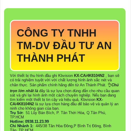
CÔNG TY TNHH
TM-DV ĐẦU TƯ AN
THÀNH PHÁT
Với thiết bị thu hình đầu ghi Kbvision
KX-CAi4K8104N2
, bạn sẽ
có trải nghiệm tuyệt vời với chất lượng hình ảnh sắc nét và
chân thực. Sản phẩm chính hãng đến từ An Thành Phát. 👌
Chú
trọn lớn nhất là
đây là sự lựa chọn đúng đắn cho nhu cầu quan
sát và ghi lại hình ảnh một cách chuyên nghiệp. Nếu bạn đang
tìm kiếm một thiết bị tin cậy và hiệu quả, Kbvision
KX-
CAi4K8104N2
là sự lựa chọn hàng đầu để bảo vệ và quản lý an
ninh cho không gian của bạn.
Trụ Sở:
51 Lũy Bán Bích, P. Tân Thới Hòa, Q.Tân Phú,
TP.HCM
Hotline: 0938.11.23.99
Chi Nhánh 1:
445/38 Tân Hòa Đông,P Bình Trị Đông, Bình
Tân, TP HCM