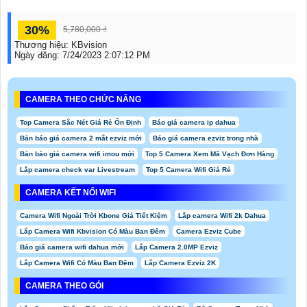
30%
5,780,000 ₫
Thương hiệu:
KBvision
Ngày đăng:
7/24/2023 2:07:12 PM
CAMERA THEO CHỨC NĂNG
Top Camera Sắc Nét Giá Rẻ Ổn Định
Báo giá camera ip dahua
Bản báo giá camera 2 mắt ezviz mới
Báo giá camera ezviz trong nhà
Bản báo giá camera wifi imou mới
Top 5 Camera Xem Mã Vạch Đơn Hàng
Lắp camera check var Livestream
Top 5 Camera Wifi Giá Rẻ
CAMERA KẾT NỐI WIFI
Camera Wifi Ngoài Trời Kbone Giá Tiết Kiệm
Lắp camera Wifi 2k Dahua
Lắp Camera Wifi Kbvision Có Màu Ban Đêm
Camera Ezviz Cube
Báo giá camera wifi dahua mới
Lắp Camera 2.0MP Ezviz
Lắp Camera Wifi Có Màu Ban Đêm
Lắp Camera Ezviz 2K
CAMERA THEO GÓI