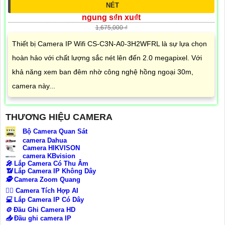
NÉT
ngung s₫n xu₫t
1,675,000 ₫
Thiết bị Camera IP Wifi CS-C3N-A0-3H2WFRL là sự lựa chọn
hoàn hảo với chất lượng sắc nét lên đến 2.0 megapixel. Với
khả năng xem ban đêm nhờ công nghệ hồng ngoại 30m,
camera này...
THƯƠNG HIỆU CAMERA
Bộ Camera Quan Sát
camera Dahua
Camera HIKVISON
camera KBvision
️🎤️
Lắp Camera Có Thu Âm
📶
Lắp Camera IP Không Dây
🕵️
Camera Zoom Quang
🧛‍♀️
Camera Tích Hợp AI
💻
Lắp Camera IP Có Dây
⚙️
Đầu Ghi Camera HD
📥
Đầu ghi camera IP