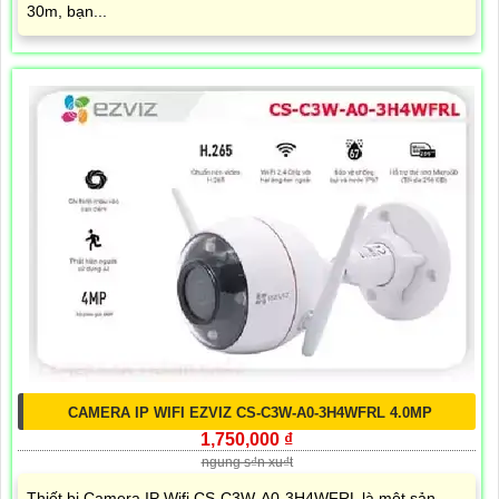
30m, bạn...
CAMERA IP WIFI EZVIZ CS-C3W-A0-3H4WFRL 4.0MP
1,750,000 ₫
ngung s₫n xu₫t
Thiết bị Camera IP Wifi CS-C3W-A0-3H4WFRL là một sản