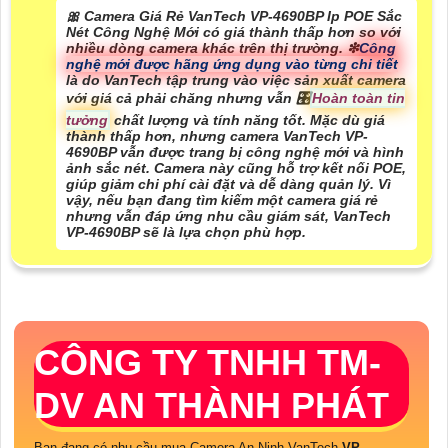
🎀 Camera Giá Rẻ VanTech VP-4690BP Ip POE Sắc
Nét Công Nghệ Mới có giá thành thấp hơn so với
nhiều dòng camera khác trên thị trường. ❇
Công
nghệ mới được hãng ứng dụng vào từng chi tiết
là do VanTech tập trung vào việc sản xuất camera
với giá cả phải chăng nhưng vẫn 🎛
Hoàn toàn tin
tưởng
chất lượng và tính năng tốt. Mặc dù giá
thành thấp hơn, nhưng camera VanTech VP-
4690BP vẫn được trang bị công nghệ mới và hình
ảnh sắc nét. Camera này cũng hỗ trợ kết nối POE,
giúp giảm chi phí cài đặt và dễ dàng quản lý. Vì
vậy, nếu bạn đang tìm kiếm một camera giá rẻ
nhưng vẫn đáp ứng nhu cầu giám sát, VanTech
VP-4690BP sẽ là lựa chọn phù hợp.
CÔNG TY TNHH TM-
DV AN THÀNH PHÁT
Bạn đang có nhu cầu mua Camera An Ninh VanTech
VP-