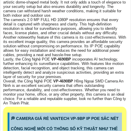
artistic dome-shaped metal body. It not only adds a touch of elegance to
your security setup but also ensures durability and longevity. The
camera can withstand harsh weather conditions, making it suitable for
both indoor and outdoor use.
The camera's 2.0 MP FULL HD 1080P resolution ensures that every
detail is captured with sharpness and clarity. This high-definition
resolution is ideal for surveillance purposes, allowing you to identify
faces, license plates, and other crucial details without any difficulty.
Another noteworthy feature of this camera is its cost-effectiveness. With
its excellent image quality, this camera provides an affordable security
solution without compromising on performance. Its IP POE capability
allows for easy installation and reduces the need for additional power
cables, providing a neat and hassle-free setup.
Lastly, the Công Nghệ POE
VP-4690BP
incorporates AI technology,
further enhancing its surveillance capabilities. With features like motion
detection, facial recognition, and object tracking, this camera can
intelligently detect and analyze suspicious activities, providing an extra
layer of security for your premises.
Overall, the Công Nghệ POE
VP-4690BP
Hồng Ngoại SMD Camera An
Ninh is an excellent security camera that offers outstanding
performance, durability, and cost-effectiveness. Whether you need to
monitor your home, office, or any other property, this camera is an ideal
choice. For a reliable and reputable supplier, look no further than Công ty
An Thành Phát.
️💭 CAMERA GIÁ RẺ VANTECH VP-9BP IP POE SẮC NÉT
CÔNG NGHỆ MỚI CÓ THÔNG SỐ KỸ THUẬT NHƯ THẾ