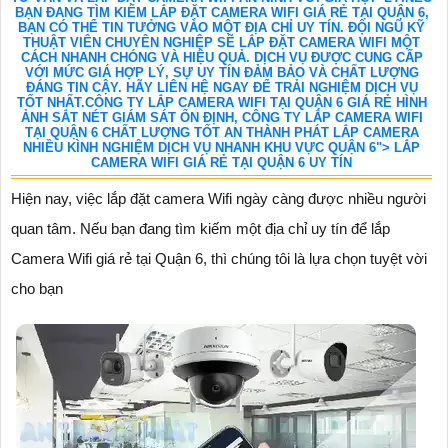
BẠN ĐANG TÌM KIẾM LẮP ĐẶT CAMERA WIFI GIÁ RẺ TẠI QUẬN 6,
BẠN CÓ THỂ TIN TƯỞNG VÀO MỘT ĐỊA CHỈ UY TÍN. ĐỘI NGŨ KỸ
THUẬT VIÊN CHUYÊN NGHIỆP SẼ LẮP ĐẶT CAMERA WIFI MỘT
CÁCH NHANH CHÓNG VÀ HIỆU QUẢ. DỊCH VỤ ĐƯỢC CUNG CẤP
VỚI MỨC GIÁ HỢP LÝ, SỰ UY TÍN ĐẢM BẢO VÀ CHẤT LƯỢNG
ĐÁNG TIN CẬY. HÃY LIÊN HỆ NGAY ĐỂ TRẢI NGHIỆM DỊCH VỤ
TỐT NHẤT.CÔNG TY LẮP CAMERA WIFI TẠI QUẬN 6 GIÁ RẺ HÌNH
ẢNH SẮT NÉT GIÁM SÁT ỔN ĐỊNH, CÔNG TY LẮP CAMERA WIFI
TẠI QUẬN 6 CHẤT LƯỢNG TỐT AN THÀNH PHÁT LẮP CAMERA
NHIỀU KÌNH NGHIỆM DỊCH VỤ NHANH KHU VỰC QUẬN 6"> LẮP
CAMERA WIFI GIÁ RẺ TẠI QUẬN 6 UY TÍN
Hiện nay, việc lắp đặt camera Wifi ngày càng được nhiều người
quan tâm. Nếu bạn đang tìm kiếm một địa chỉ uy tín để lắp
Camera Wifi giá rẻ tại Quận 6, thì chúng tôi là lựa chọn tuyệt vời
cho bạn