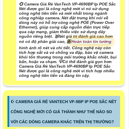
💞 Camera Giá Rẻ VanTech VP-4690BP Ip POE Sắc
Nét được gọi là công nghệ mới vì nó sử dụng
công nghệ tiên tiến và mới nhất trong ngành
công nghiệp camera. Nét đặt trưng khi nói về
dòng này nó hỗ trợ công nghệ POE (Power Over
Ethernet), giúp cung cấp nguồn điện trực tiếp
qua cáp mạng, giảm thiểu việc sử dụng dây
nguồn riêng biệt. 🥉
Nét giá trị đánh giá cao hơn
nó có độ phân giải cao, 🎛
Hoàn toàn tin tưởng
hình ảnh rõ nét và chi tiết. Công nghệ này còn
tích hợp sắt và vỏ chống va đập, bảo vệ camera
khỏi tổn thương trong môi trường khắc nhiệt, bụi
bẩn, hoặc va chạm. 💡
Có thể đánh giá gọn hơn
Camera Giá Rẻ VanTech VP-4690BP Ip POE Sắc
Nét được gọi là công nghệ mới vì tích hợp nhiều
công nghệ tiên tiến và đáng tin cậy.
☪ CAMERA GIÁ RẺ VANTECH VP-9BP IP POE SẮC NÉT
CÔNG NGHỆ MỚI CÓ GIÁ THÀNH NHƯ THẾ NÀO SO
VỚI CÁC DÒNG CAMERA KHÁC TRÊN THỊ TRƯỜNG?