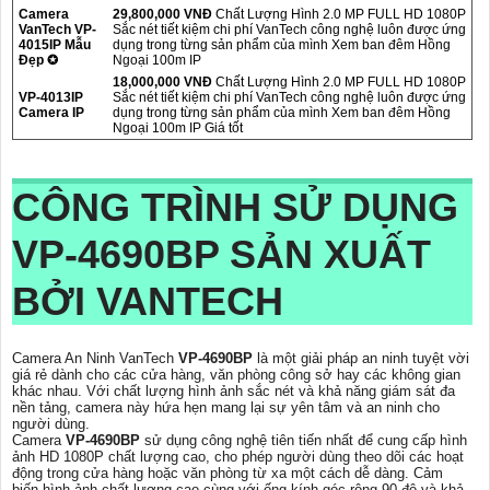
Camera
29,800,000 VNĐ
Chất Lượng Hình 2.0 MP FULL HD 1080P
VanTech VP-
Sắc nét tiết kiệm chi phí VanTech công nghệ luôn được ứng
4015IP Mẫu
dụng trong từng sản phẩm của mình Xem ban đêm Hồng
Đẹp ✪
Ngoại 100m IP
18,000,000 VNĐ
Chất Lượng Hình 2.0 MP FULL HD 1080P
VP-4013IP
Sắc nét tiết kiệm chi phí VanTech công nghệ luôn được ứng
Camera IP
dụng trong từng sản phẩm của mình Xem ban đêm Hồng
Ngoại 100m IP Giá tốt
CÔNG TRÌNH SỬ DỤNG
VP-4690BP
SẢN XUẤT
BỞI VANTECH
Camera An Ninh VanTech
VP-4690BP
là một giải pháp an ninh tuyệt vời
giá rẻ dành cho các cửa hàng, văn phòng công sở hay các không gian
khác nhau. Với chất lượng hình ảnh sắc nét và khả năng giám sát đa
nền tảng, camera này hứa hẹn mang lại sự yên tâm và an ninh cho
người dùng.
Camera
VP-4690BP
sử dụng công nghệ tiên tiến nhất để cung cấp hình
ảnh HD 1080P chất lượng cao, cho phép người dùng theo dõi các hoạt
động trong cửa hàng hoặc văn phòng từ xa một cách dễ dàng. Cảm
biến hình ảnh chất lượng cao cùng với ống kính góc rộng 90 độ và khả