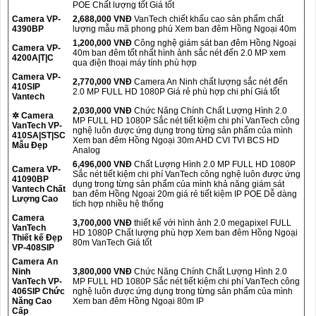
POE Chất lượng tốt Giá tốt
Camera VP-
2,688,000 VNĐ
VanTech chiết khấu cao sản phẩm chất
4390BP
lượng mẫu mã phong phú Xem ban đêm Hồng Ngoại 40m
1,200,000 VNĐ
Công nghệ giám sát ban đêm Hồng Ngoại
Camera VP-
40m ban đêm tốt nhất hình ảnh sắc nét đến 2.0 MP xem
4200A|T|C
qua điện thoại máy tính phù hợp
Camera VP-
2,770,000 VNĐ
Camera An Ninh chất lượng sắc nét đến
410SIP
2.0 MP FULL HD 1080P Giá rẻ phù hợp chi phí Giá tốt
Vantech
2,030,000 VNĐ
Chức Năng Chính Chất Lượng Hình 2.0
✲ Camera
MP FULL HD 1080P Sắc nét tiết kiệm chi phí VanTech công
VanTech VP-
nghệ luôn được ứng dụng trong từng sản phẩm của mình
410SA|ST|SC
Xem ban đêm Hồng Ngoại 30m AHD CVI TVI BCS HD
Mẫu Đẹp
Analog
6,496,000 VNĐ
Chất Lượng Hình 2.0 MP FULL HD 1080P
Camera VP-
Sắc nét tiết kiệm chi phí VanTech công nghệ luôn được ứng
41090BP
dụng trong từng sản phẩm của mình khả năng giám sát
Vantech Chất
ban đêm Hồng Ngoại 20m giá rẻ tiết kiệm IP POE Dễ dàng
Lượng Cao
tích hợp nhiều hệ thống
Camera
3,700,000 VNĐ
thiết kế với hình ảnh 2.0 megapixel FULL
VanTech
HD 1080P Chất lượng phù hợp Xem ban đêm Hồng Ngoại
Thiết kế Đẹp
80m VanTech Giá tốt
VP-408SIP
Camera An
Ninh
3,800,000 VNĐ
Chức Năng Chính Chất Lượng Hình 2.0
VanTech VP-
MP FULL HD 1080P Sắc nét tiết kiệm chi phí VanTech công
406SIP Chức
nghệ luôn được ứng dụng trong từng sản phẩm của mình
Năng Cao
Xem ban đêm Hồng Ngoại 80m IP
Cấp