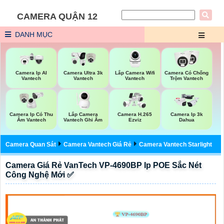
CAMERA QUẬN 12
DANH MỤC
Lắp Camera Wifi
Camera Ip AI
Camera Ultra 3k
Camera Có Chống
Vantech
Vantech
Vantech
Trộm Vantech
Lắp Camera
Camera Ip Có Thu
Camera H.265
Camera Ip 3k
Vantech Ghi Âm
Âm Vantech
Ezviz
Dahua
Camera Quan Sát
Camera Vantech Giá Rẻ
Camera Vantech Starlight
Camera Giá Rẻ VanTech VP-4690BP Ip POE Sắc Nét
Công Nghệ Mới ✅