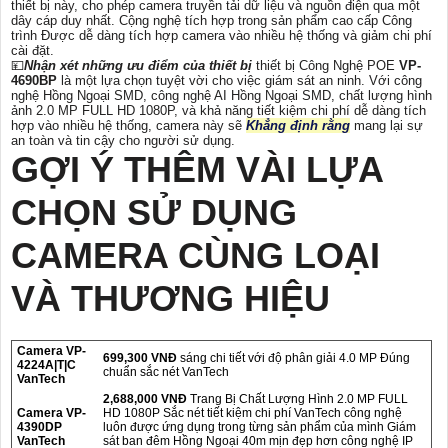
thiết bị này, cho phép camera truyền tải dữ liệu và nguồn điện qua một
dây cáp duy nhất. Cộng nghệ tích hợp trong sản phẩm cao cấp Công
trình Được dễ dàng tích hợp camera vào nhiều hệ thống và giảm chi phí
cài đặt.
💴
Nhận xét những ưu điểm của thiết bị
thiết bị Công Nghệ POE
VP-
4690BP
là một lựa chọn tuyệt vời cho việc giám sát an ninh. Với công
nghệ Hồng Ngoại SMD, công nghệ AI Hồng Ngoại SMD, chất lượng hình
ảnh 2.0 MP FULL HD 1080P, và khả năng tiết kiệm chi phí dễ dàng tích
hợp vào nhiều hệ thống, camera này sẽ
Khẳng định rằng
mang lại sự
an toàn và tin cậy cho người sử dụng.
GỢI Ý THÊM VÀI LỰA
CHỌN SỬ DỤNG
CAMERA CÙNG LOẠI
VÀ THƯƠNG HIỆU
Camera VP-
699,300 VNĐ
sáng chi tiết với độ phân giải 4.0 MP Đúng
4224A|T|C
chuẩn sắc nét VanTech
VanTech
2,688,000 VNĐ
Trang Bị Chất Lượng Hình 2.0 MP FULL
Camera VP-
HD 1080P Sắc nét tiết kiệm chi phí VanTech công nghệ
4390DP
luôn được ứng dụng trong từng sản phẩm của mình Giám
VanTech
sát ban đêm Hồng Ngoại 40m mịn đẹp hơn công nghệ IP