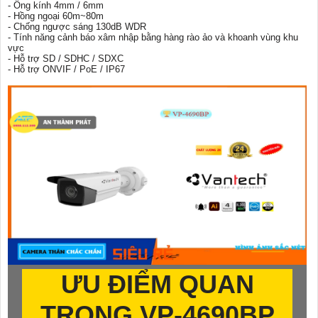
- Ống kính 4mm / 6mm
- Hồng ngoại 60m~80m
- Chống ngược sáng 130dB WDR
- Tính năng cảnh báo xâm nhập bằng hàng rào ảo và khoanh vùng khu
vực
- Hỗ trợ SD / SDHC / SDXC
- Hỗ trợ ONVIF / PoE / IP67
ƯU ĐIỂM QUAN
TRỌNG
VP-4690BP