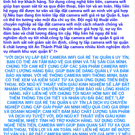
tình hỗ trợ khách hàng. Sử dụng công nghệ tiên tiến, camera wifi
giúp bạn quan sát từ xa qua điện thoại, tiện lợi và an toàn. Hãy liên
hệ ngay để được tư vấn và lắp đặt camera wifi an ninh với giá hợp
lý.Nếu bạn đang tìm kiếm lắp đặt camera wifi giá rẻ tại Quận 6, bạn
có thể tin tưởng vào một địa chỉ uy tín. Đội ngũ kỹ thuật viên
chuyên nghiệp sẽ lắp đặt camera wifi một cách nhanh chóng và
hiệu quả. Dịch vụ được cung cấp với mức giá hợp lý, sự uy tín
đảm bảo và chất lượng đáng tin cậy. Hãy liên hệ ngay để trải
nghiệm dịch vụ tốt nhất.công ty lắp camera wifi tại quận 6 giá rẻ
hình ảnh sắt nét giám sát ổn định, công ty lắp camera wifi tại quận
6 chất lượng tốt An Thành Phát lắp camera nhiều kình nghiệm dịch
vụ nhanh khu vực quận 6" />
"VỚI DỊCH VỤ LẮP ĐẶT CAMERA WIFI GIÁ RẺ TẠI QUẬN 6 UY TÍN,
BẠN CÓ THỂ AN TÂM BẢO VỆ GIA ĐÌNH VÀ TÀI SẢN CỦA MÌNH.
CHÚNG TÔI CAM KẾT CUNG CẤP CÁC SẢN PHẨM CAMERA WIFI
CHẤT LƯỢNG HÀNG ĐẦU, GIÚP BẠN DỄ DÀNG QUẢN LÝ VÀ ĐẢM
BẢO AN NINH. VỚI HỆ THỐNG CAMERA WIFI THÔNG MINH, BẠN
CÓ THỂ XEM VÀ KIỂM SOÁT TỪ XA QUA ỨNG DỤNG TRÊN ĐIỆN
THOẠI. ĐỘI NGŨ KỸ THUẬT VIÊN GIÀU KINH NGHIỆM SẼ LẮP ĐẶT
NHANH CHÓNG VÀ CHUYÊN NGHIỆP, ĐẢM BẢO HÀI LÒNG KHÁCH
HÀNG. HÃY LIÊN HỆ VỚI CHÚNG TÔI NGAY HÔM NAY ĐỂ CÓ
THÊM THÔNG TIN CHI TIẾT VÀ NHẬN ƯU ĐÃI ĐẶC BIỆT."LẮP
CAMERA WIFI GIÁ RẺ TẠI QUẬN 6 UY TÍN LÀ DỊCH VỤ CHUYÊN
NGHIỆP CUNG CẤP GIẢI PHÁP AN NINH HIỆU QUẢ CHO GIA ĐÌNH
VÀ DOANH NGHIỆP. CAM KẾT ĐẢM BẢO CHẤT LƯỢNG SẢN PHẨM
VÀ DỊCH VỤ TUYỆT VỜI. ĐỘI NGŨ KỸ THUẬT VIÊN GIÀU KINH
NGHIỆM, NHIỆT TÌNH HỖ TRỢ KHÁCH HÀNG. SỬ DỤNG CÔNG
NGHỆ TIÊN TIẾN, CAMERA WIFI GIÚP BẠN QUAN SÁT TỪ XA QUA
ĐIỆN THOẠI, TIỆN LỢI VÀ AN TOÀN. HÃY LIÊN HỆ NGAY ĐỂ ĐƯỢC
TƯ VẤN VÀ LẮP ĐẶT CAMERA WIFI AN NINH VỚI GIÁ HỢP LÝ.NẾU