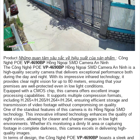
Product
Những quan tâm sâu sắc về hiệu suất của sản phẩm
: Công
Nghệ POE
VP-4690BP
Hồng Ngoại SMD Camera An Ninh
The Công Nghệ POE
VP-4690BP
Hồng Ngoại SMD Camera An Ninh is a
high-quality security camera that delivers exceptional performance both
during the day and night. With its impressive infrared technology, it
provides clear night vision for up to 80 meters, ensuring that your
premises are well-protected even in low light conditions.
Equipped with a CMOS chip, this camera offers excellent image
processing capabilities. It supports multiple compression formats,
including H.265+/H.265/H.264+/H.264, ensuring efficient storage and
transmission of video footage without compromising on quality.
One of the standout features of this camera is its Hồng Ngoại SMD
technology. This innovative infrared technology enhances the quality of
night vision, allowing for clearer and sharper images in low light
environments. Whether it's monitoring a dimly lit area or capturing
footage in complete darkness, this camera excels in delivering high-
quality images.
In terms of design, the Công Nghệ POE
VP-4690BP
boasts a sleek and