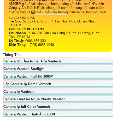
4690BP
giá rẻ với dịch vụ nhanh chóng và nhiệt tình? Hãy đến
Công ty An Thành Phát, chúng tôi cam kết cung cấp sản phẩm
chất lượng và 🎛
Hoàn toàn tin tưởng
bạn sẽ hài lòng với dịch
vụ của chúng tôi.
Trụ Sở:
51 Lũy Bán Bích, P. Tân Thới Hòa, Q.Tân Phú,
TP.HCM
Hotline: 0938.11.23.99
Chi Nhánh 1:
445/38 Tân Hòa Đông,P Bình Trị Đông, Bình
Tân, TP HCM
Kỹ Thuật:
0906.855.330
Điện Thoại:
(028) 6688.4949
Thông Tin:
Camera Ghi Âm Ngoài Trời Vantech
Camera Vantech Starlight
Camera Vantech Full Hd 1080P
Lắp Camera Ip Dome Vantech
Camera Ip Vantech
Camera Thiết Kế Nhựa Plastic Vantech
Camera Ip full Color Vantech
Camera Vantech Hình Ảnh 1080P