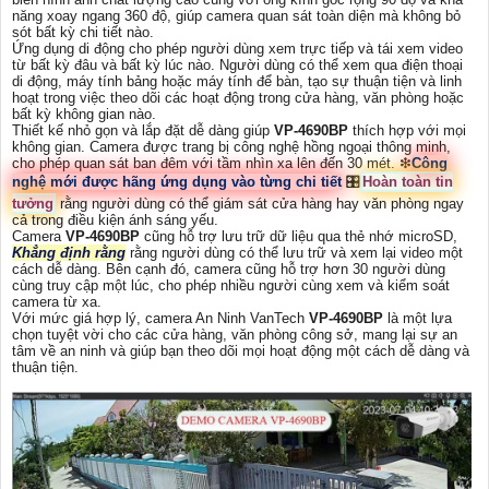
năng xoay ngang 360 độ, giúp camera quan sát toàn diện mà không bỏ
sót bất kỳ chi tiết nào.
Ứng dụng di động cho phép người dùng xem trực tiếp và tái xem video
từ bất kỳ đâu và bất kỳ lúc nào. Người dùng có thể xem qua điện thoại
di động, máy tính bảng hoặc máy tính để bàn, tạo sự thuận tiện và linh
hoạt trong việc theo dõi các hoạt động trong cửa hàng, văn phòng hoặc
bất kỳ không gian nào.
Thiết kế nhỏ gọn và lắp đặt dễ dàng giúp
VP-4690BP
thích hợp với mọi
không gian. Camera được trang bị công nghệ hồng ngoại thông minh,
cho phép quan sát ban đêm với tầm nhìn xa lên đến 30 mét. ❇
Công
nghệ mới được hãng ứng dụng vào từng chi tiết
🎛
Hoàn toàn tin
tưởng
rằng người dùng có thể giám sát cửa hàng hay văn phòng ngay
cả trong điều kiện ánh sáng yếu.
Camera
VP-4690BP
cũng hỗ trợ lưu trữ dữ liệu qua thẻ nhớ microSD,
Khẳng định rằng
rằng người dùng có thể lưu trữ và xem lại video một
cách dễ dàng. Bên cạnh đó, camera cũng hỗ trợ hơn 30 người dùng
cùng truy cập một lúc, cho phép nhiều người cùng xem và kiểm soát
camera từ xa.
Với mức giá hợp lý, camera An Ninh VanTech
VP-4690BP
là một lựa
chọn tuyệt vời cho các cửa hàng, văn phòng công sở, mang lại sự an
tâm về an ninh và giúp bạn theo dõi mọi hoạt động một cách dễ dàng và
thuận tiện.