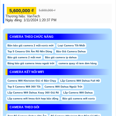
5,600,000 ₫
5,600,000 ₫
Thương hiệu:
VanTech
Ngày đăng:
1/11/2024 1:20:37 PM
CAMERA THEO CHỨC NĂNG
Bản báo giá camera 2 mắt ezviz mới
Loại Camera Tốt Nhất
Top 5 Cmaera Ghi Âm Rõ Nên Dùng
Báo Giá Camera Dahua
Báo giá camera 2 mắt mơi
Báo giá camera ip dahua
Bảng báo giá camera imou ngoài trời
camera quay rõ tem đơn hàng
CAMERA KẾT NỐI WIFI
Camera Wifi Kbvision Giá rẻ Bán Chạy
Lắp Camera Wifi Dahua Full HD
Top 5 Camera Wifi 360 Tốt
Camera Wifi Dahua Ngoài Trời
Lắp Camera Wifi Dahua Xoay 360 Giá Rẻ
Lắp Camera Wifi Dahua
Lắp camera wifi Imou tích hợp báo động
Báo giá camera wifi ezviz
CAMERA THEO GÓI
Trọn Bộ Camera Dahua Ghi Âm
Bộ Camera Hikvision Ban Đêm Có Màu