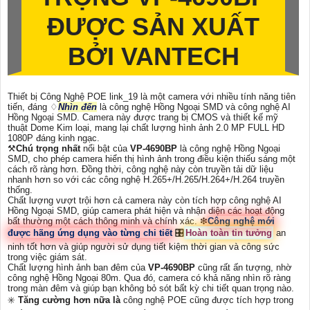
ĐƯỢC SẢN XUẤT
BỞI VANTECH
Thiết bị Công Nghệ POE link_19 là một camera với nhiều tính năng tiên
tiến, đáng ♢
Nhìn đến
là công nghệ Hồng Ngoại SMD và công nghệ AI
Hồng Ngoại SMD. Camera này được trang bị CMOS và thiết kế mỹ
thuật Dome Kim loại, mang lại chất lượng hình ảnh 2.0 MP FULL HD
1080P đáng kinh ngạc.
⚒
Chú trọng nhất
nổi bật của
VP-4690BP
là công nghệ Hồng Ngoại
SMD, cho phép camera hiển thị hình ảnh trong điều kiện thiếu sáng một
cách rõ ràng hơn. Đồng thời, công nghệ này còn truyền tải dữ liệu
nhanh hơn so với các công nghệ H.265+/H.265/H.264+/H.264 truyền
thống.
Chất lượng vượt trội hơn cả camera này còn tích hợp công nghệ AI
Hồng Ngoại SMD, giúp camera phát hiện và nhận diện các hoạt động
bất thường một cách thông minh và chính xác. ❇
Công nghệ mới
được hãng ứng dụng vào từng chi tiết
🎛
Hoàn toàn tin tưởng
an
ninh tốt hơn và giúp người sử dụng tiết kiệm thời gian và công sức
trong việc giám sát.
Chất lượng hình ảnh ban đêm của
VP-4690BP
cũng rất ấn tượng, nhờ
công nghệ Hồng Ngoại 80m. Qua đó, camera có khả năng nhìn rõ ràng
trong màn đêm và giúp bạn không bỏ sót bất kỳ chi tiết quan trọng nào.
✳️
Tăng cường hơn nữa là
công nghệ POE cũng được tích hợp trong