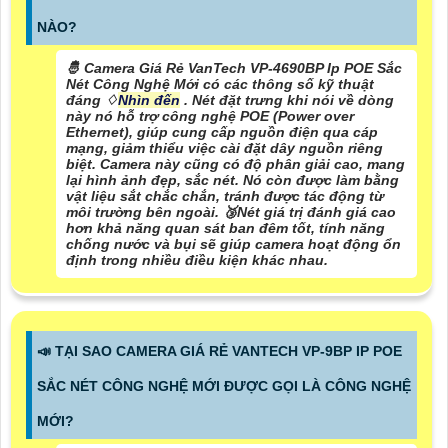
NÀO?
🤴 Camera Giá Rẻ VanTech VP-4690BP Ip POE Sắc
Nét Công Nghệ Mới có các thông số kỹ thuật
đáng ♢
Nhìn đến
. Nét đặt trưng khi nói về dòng
này nó hỗ trợ công nghệ POE (Power over
Ethernet), giúp cung cấp nguồn điện qua cáp
mạng, giảm thiểu việc cài đặt dây nguồn riêng
biệt. Camera này cũng có độ phân giải cao, mang
lại hình ảnh đẹp, sắc nét. Nó còn được làm bằng
vật liệu sắt chắc chắn, tránh được tác động từ
môi trường bên ngoài. 🥉
Nét giá trị đánh giá cao
hơn
khả năng quan sát ban đêm tốt, tính năng
chống nước và bụi sẽ giúp camera hoạt động ổn
định trong nhiều điều kiện khác nhau.
📣 TẠI SAO CAMERA GIÁ RẺ VANTECH VP-9BP IP POE
SẮC NÉT CÔNG NGHỆ MỚI ĐƯỢC GỌI LÀ CÔNG NGHỆ
MỚI?