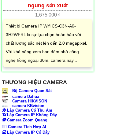
ngung s₫n xu₫t
1,675,000 ₫
Thiết bị Camera IP Wifi CS-C3N-A0-
3H2WFRL là sự lựa chọn hoàn hảo với
chất lượng sắc nét lên đến 2.0 megapixel.
Với khả năng xem ban đêm nhờ công
nghệ hồng ngoại 30m, camera này...
THƯƠNG HIỆU CAMERA
Bộ Camera Quan Sát
camera Dahua
Camera HIKVISON
camera KBvision
️🎤️
Lắp Camera Có Thu Âm
📶
Lắp Camera IP Không Dây
🕵️
Camera Zoom Quang
🧛‍♀️
Camera Tích Hợp AI
💻
Lắp Camera IP Có Dây