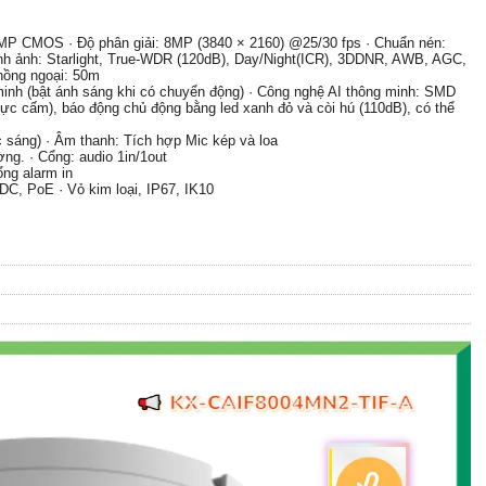
0MP CMOS · Độ phân giải: 8MP (3840 × 2160) @25/30 fps · Chuẩn nén:
nh ảnh: Starlight, True-WDR (120dB), Day/Night(ICR), 3DDNR, AWB, AGC,
hồng ngoại: 50m
minh (bật ánh sáng khi có chuyển động) · Công nghệ AI thông minh: SMD
 vực cấm), báo động chủ động bằng led xanh đỏ và còi hú (110dB), có thể
 sáng) · Âm thanh: Tích hợp Mic kép và loa
ờng. · Cổng: audio 1in/1out
ổng alarm in
DC, PoE · Vỏ kim loại, IP67, IK10