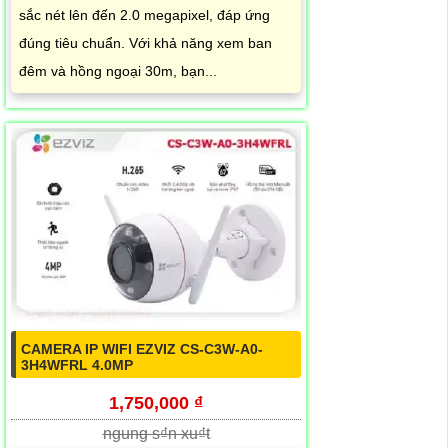
sắc nét lên đến 2.0 megapixel, đáp ứng
đúng tiêu chuẩn. Với khả năng xem ban
đêm và hồng ngoại 30m, bạn...
CAMERA IP WIFI EZVIZ CS-C3W-A0-
3H4WFRL 4.0MP
1,750,000 ₫
ngung s₫n xu₫t