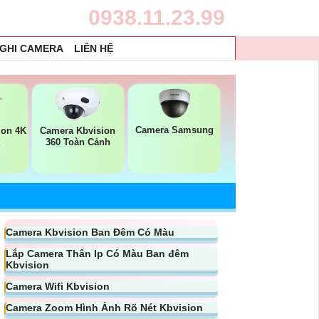
0938.11.23.99
 GHI CAMERA
LIÊN HỆ
Camera Samsung
ion 4K
Camera Kbvision
t
360 Toàn Cảnh
Camera Kbvision Ban Đêm Có Màu
Lắp Camera Thân Ip Có Màu Ban đêm
Kbvision
Camera Wifi Kbvision
Camera Zoom Hình Ảnh Rõ Nét Kbvision