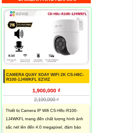
CAMERA QUAY XOAY WIFI 2K CS-H8C-
R100-1J4WKFL EZVIZ
1,900,000 ₫
2,100,000 ₫
Thiết bị Camera IP Wifi CS-H8c-R100-
1J4WKFL mang đến chất lượng hình ảnh
sắc nét lên đến 4.0 megapixel, đảm bảo