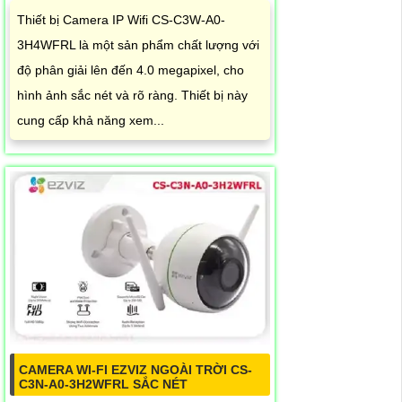
Thiết bị Camera IP Wifi CS-C3W-A0-
3H4WFRL là một sản phẩm chất lượng với
độ phân giải lên đến 4.0 megapixel, cho
hình ảnh sắc nét và rõ ràng. Thiết bị này
cung cấp khả năng xem...
CAMERA WI-FI EZVIZ NGOÀI TRỜI CS-
C3N-A0-3H2WFRL SẮC NÉT