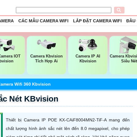
CAMERA
CÁC MẪU CAMERA WIFI
LẮP ĐẶT CAMERA WIFI
ĐẦU
Camera IOT
Camera Kbvision
Camera IP AI
Camera Kbvis
bvision
Tích Hợp Ai
Kbvision
Siêu Né
amera Wifi 360 Kbvision
c Nét KBvision
Thiết bị Camera IP POE KX-CAiF8004MN2-TiF-A mang đến
chất lượng hình ảnh sắc nét lên đến 8.0 megapixel, cho phép
giám sát từng chi tiết nhỏ một cách rõ ràng. Với khả năng quan