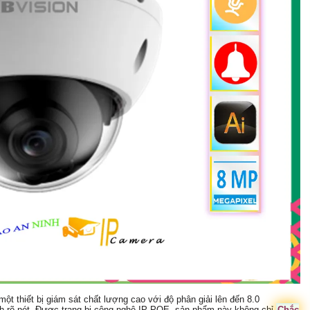
 một thiết bị giám sát chất lượng cao với độ phân giải lên đến 8.0
ách rõ nét. Được trang bị công nghệ IP POE, sản phẩm này không chỉ
Chắc