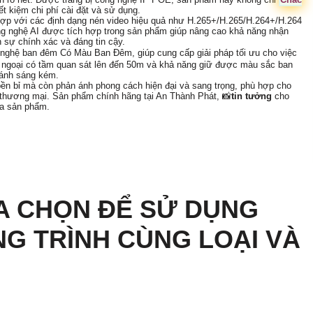
t kiệm chi phí cài đặt và sử dụng.
ợp với các định dạng nén video hiệu quả như H.265+/H.265/H.264+/H.264
ông nghệ AI được tích hợp trong sản phẩm giúp nâng cao khả năng nhận
n sự chính xác và đáng tin cậy.
 nghệ ban đêm Có Màu Ban Đêm, giúp cung cấp giải pháp tối ưu cho việc
 ngoại có tầm quan sát lên đến 50m và khả năng giữ được màu sắc ban
 ánh sáng kém.
ền bỉ mà còn phản ánh phong cách hiện đại và sang trọng, phù hợp cho
h thương mại. Sản phẩm chính hãng tại An Thành Phát, 📸
tin tưởng
cho
ủa sản phẩm.
A CHỌN ĐỂ SỬ DỤNG
NG TRÌNH CÙNG LOẠI VÀ