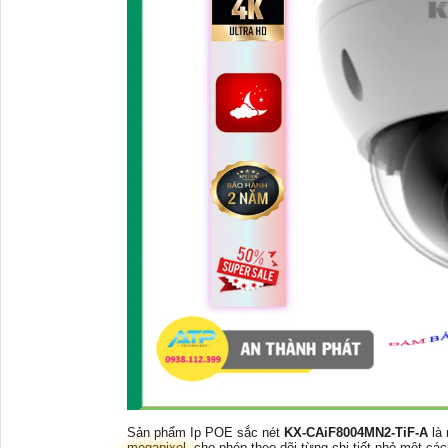
Sản phẩm Ip POE sắc nét
KX-CAiF8004MN2-TiF-A
là
megapixel, cho phép theo dõi từng chi tiết nhỏ một c