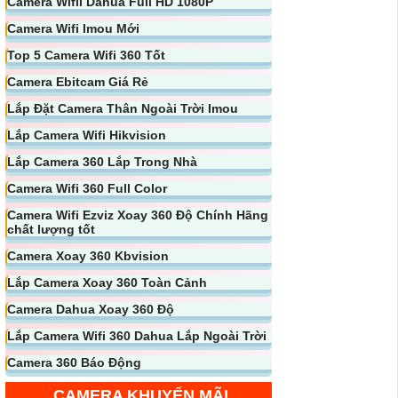
Camera Wifii Dahua Full HD 1080P
Camera Wifi Imou Mới
Top 5 Camera Wifi 360 Tốt
Camera Ebitcam Giá Rẻ
Lắp Đặt Camera Thân Ngoài Trời Imou
Lắp Camera Wifi Hikvision
Lắp Camera 360 Lắp Trong Nhà
Camera Wifi 360 Full Color
Camera Wifi Ezviz Xoay 360 Độ Chính Hãng
chất lượng tốt
Camera Xoay 360 Kbvision
Lắp Camera Xoay 360 Toàn Cảnh
Camera Dahua Xoay 360 Độ
Lắp Camera Wifi 360 Dahua Lắp Ngoài Trời
Camera 360 Báo Động
CAMERA KHUYẾN MÃI