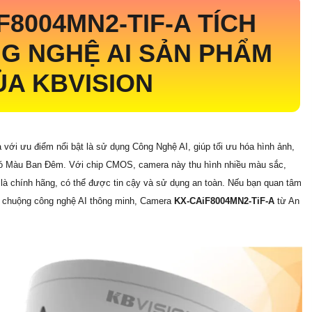
F8004MN2-TIF-A
TÍCH
G NGHỆ AI SẢN PHẨM
A KBVISION
a với ưu điểm nổi bật là sử dụng Công Nghệ AI, giúp tối ưu hóa hình ảnh,
Có Màu Ban Đêm. Với chip CMOS, camera này thu hình nhiều màu sắc,
 là chính hãng, có thể được tin cậy và sử dụng an toàn. Nếu bạn quan tâm
a chuộng công nghệ AI thông minh, Camera
KX-CAiF8004MN2-TiF-A
từ An