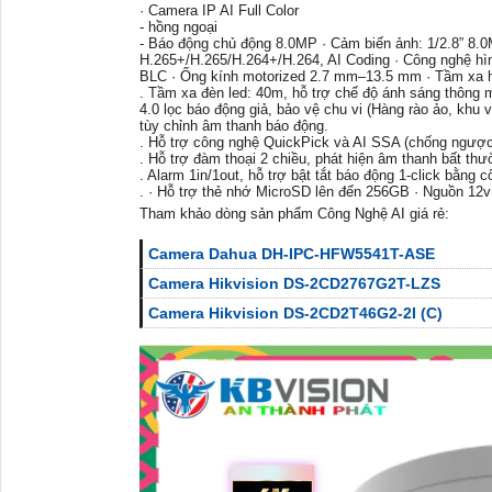
· Camera IP AI Full Color
- hồng ngoại
- Báo động chủ động 8.0MP · Cảm biến ảnh: 1/2.8” 8.
H.265+/H.265/H.264+/H.264, AI Coding · Công nghệ hì
BLC · Ống kính motorized 2.7 mm–13.5 mm · Tầm xa 
. Tầm xa đèn led: 40m, hỗ trợ chế độ ánh sáng thông 
4.0 lọc báo động giả, bảo vệ chu vi (Hàng rào ảo, khu
tùy chỉnh âm thanh báo động.
. Hỗ trợ công nghệ QuickPick và AI SSA (chống ngược
. Hỗ trợ đàm thoại 2 chiều, phát hiện âm thanh bất thư
. Alarm 1in/1out, hỗ trợ bật tắt báo động 1-click bằng c
. · Hỗ trợ thẻ nhớ MicroSD lên đến 256GB · Nguồn 12v
Tham khảo dòng sản phẩm Công Nghệ AI giá rẻ:
Camera Dahua DH-IPC-HFW5541T-ASE
Camera Hikvision DS-2CD2767G2T-LZS
Camera Hikvision DS-2CD2T46G2-2I (C)