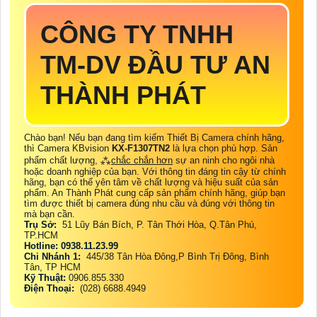
CÔNG TY TNHH
TM-DV ĐẦU TƯ AN
THÀNH PHÁT
Chào bạn! Nếu bạn đang tìm kiếm Thiết Bị Camera chính hãng,
thì Camera KBvision
KX-F1307TN2
là lựa chọn phù hợp. Sản
phẩm chất lượng, ⁂
chắc chắn hơn
sự an ninh cho ngôi nhà
hoặc doanh nghiệp của bạn. Với thông tin đáng tin cậy từ chính
hãng, bạn có thể yên tâm về chất lượng và hiệu suất của sản
phẩm. An Thành Phát cung cấp sản phẩm chính hãng, giúp bạn
tìm được thiết bị camera đúng nhu cầu và đúng với thông tin
mà bạn cần.
Trụ Sở:
51 Lũy Bán Bích, P. Tân Thới Hòa, Q.Tân Phú,
TP.HCM
Hotline: 0938.11.23.99
Chi Nhánh 1:
445/38 Tân Hòa Đông,P Bình Trị Đông, Bình
Tân, TP HCM
Kỹ Thuật:
0906.855.330
Điện Thoại:
(028) 6688.4949