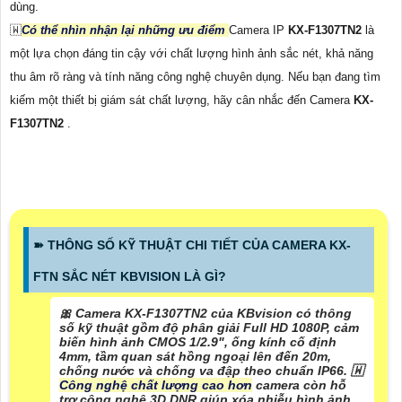
dùng.
🇼
Có thể nhìn nhận lại những ưu điểm
Camera IP
KX-F1307TN2
là
một lựa chọn đáng tin cậy với chất lượng hình ảnh sắc nét, khả năng
thu âm rõ ràng và tính năng công nghệ chuyên dụng. Nếu bạn đang tìm
kiếm một thiết bị giám sát chất lượng, hãy cân nhắc đến Camera
KX-
F1307TN2
.
➽ THÔNG SỐ KỸ THUẬT CHI TIẾT CỦA CAMERA KX-
FTN SẮC NÉT KBVISION LÀ GÌ?
🎀 Camera KX-F1307TN2 của KBvision có thông
số kỹ thuật gồm độ phân giải Full HD 1080P, cảm
biến hình ảnh CMOS 1/2.9", ống kính cố định
4mm, tầm quan sát hồng ngoại lên đến 20m,
chống nước và chống va đập theo chuẩn IP66. 🇼
Công nghệ chất lượng cao hơn
camera còn hỗ
trợ công nghệ 3D DNR giúp xóa nhiễu hình ảnh,