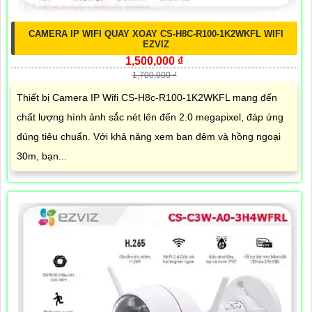
CAMERA IP WIFI QUAY XOAY CS-H8C-R100-1K2WKFL WIFI
EZVIZ
1,500,000 ₫
1,700,000 ₫
Thiết bị Camera IP Wifi CS-H8c-R100-1K2WKFL mang đến
chất lượng hình ảnh sắc nét lên đến 2.0 megapixel, đáp ứng
đúng tiêu chuẩn. Với khả năng xem ban đêm và hồng ngoại
30m, bạn...