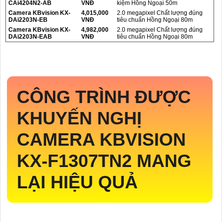
CAi4204N2-AB
VNĐ
kiệm Hồng Ngoại 50m
Camera KBvision KX-
4,015,000
2.0 megapixel Chất lượng đúng
DAi2203N-EB
VNĐ
tiêu chuẩn Hồng Ngoại 80m
Camera KBvision KX-
4,982,000
2.0 megapixel Chất lượng đúng
DAi2203N-EAB
VNĐ
tiêu chuẩn Hồng Ngoại 80m
CÔNG TRÌNH ĐƯỢC
KHUYẾN NGHỊ
CAMERA KBVISION
KX-F1307TN2
MANG
LẠI HIỆU QUẢ