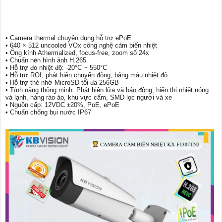
• Camera thermal chuyên dụng hỗ trợ ePoE
• 640 × 512 uncooled VOx công nghệ cảm biến nhiệt
• Ống kính Athermalized, focus-free, zoom số 24x
• Chuẩn nén hình ảnh H.265
• Hỗ trợ đo nhiệt độ: -20°C ~ 550°C
• Hỗ trợ ROI, phát hiện chuyển động, bảng màu nhiệt độ
• Hỗ trợ thẻ nhớ MicroSD tối đa 256GB
• Tính năng thông minh: Phát hiện lửa và báo động, hiển thị nhiệt nóng
và lạnh, hàng rào ảo, khu vực cấm, SMD lọc người và xe
• Nguồn cấp: 12VDC ±20%, PoE, ePoE
• Chuẩn chống bụi nước IP67