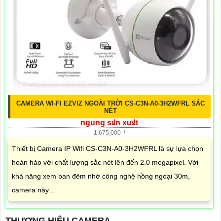
CAMERA WI-FI EZVIZ NGOÀI TRỜI CS-C3N-A0-3H2WFRL SẮC
NÉT
ngung s₫n xu₫t
1,675,000 ₫
Thiết bị Camera IP Wifi CS-C3N-A0-3H2WFRL là sự lựa chọn
hoàn hảo với chất lượng sắc nét lên đến 2.0 megapixel. Với
khả năng xem ban đêm nhờ công nghệ hồng ngoại 30m,
camera này...
THƯƠNG HIỆU CAMERA