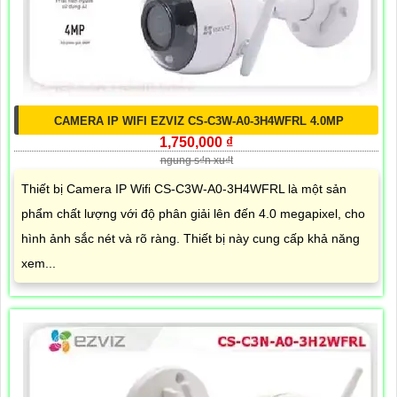
CAMERA IP WIFI EZVIZ CS-C3W-A0-3H4WFRL 4.0MP
1,750,000 ₫
ngung s₫n xu₫t
Thiết bị Camera IP Wifi CS-C3W-A0-3H4WFRL là một sản
phẩm chất lượng với độ phân giải lên đến 4.0 megapixel, cho
hình ảnh sắc nét và rõ ràng. Thiết bị này cung cấp khả năng
xem...