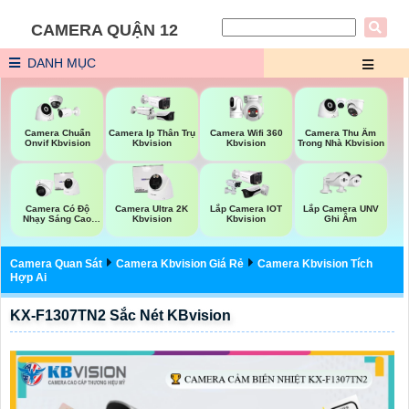
CAMERA QUẬN 12
DANH MỤC
Camera Wifi 360
Camera Chuẩn
Camera Ip Thân Trụ
Camera Thu Âm
Kbvision
Onvif Kbvision
Kbvision
Trong Nhà Kbvision
Lắp Camera UNV
Camera Có Độ
Camera Ultra 2K
Lắp Camera IOT
Ghi Âm
Nhạy Sáng Cao
Kbvision
Kbvision
Kbvision
Camera Quan Sát
Camera Kbvision Giá Rẻ
Camera Kbvision Tích
Hợp Ai
KX-F1307TN2 Sắc Nét KBvision