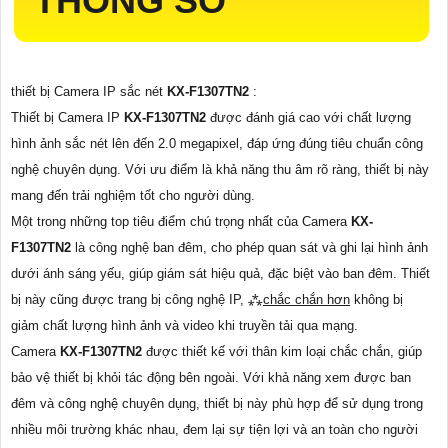
THÔNG SỐ
thiết bị Camera IP sắc nét
KX-F1307TN2
:
Thiết bị Camera IP
KX-F1307TN2
được đánh giá cao với chất lượng
hình ảnh sắc nét lên đến 2.0 megapixel, đáp ứng đúng tiêu chuẩn công
nghệ chuyên dụng. Với ưu điểm là khả năng thu âm rõ ràng, thiết bị này
mang đến trải nghiệm tốt cho người dùng.
Một trong những top tiêu điểm chú trọng nhất của Camera
KX-
F1307TN2
là công nghệ ban đêm, cho phép quan sát và ghi lại hình ảnh
dưới ánh sáng yếu, giúp giám sát hiệu quả, đặc biệt vào ban đêm. Thiết
bị này cũng được trang bị công nghệ IP, ⁂
chắc chắn hơn
không bị
giảm chất lượng hình ảnh và video khi truyền tải qua mạng.
Camera
KX-F1307TN2
được thiết kế với thân kim loại chắc chắn, giúp
bảo vệ thiết bị khỏi tác động bên ngoài. Với khả năng xem được ban
đêm và công nghệ chuyên dụng, thiết bị này phù hợp để sử dụng trong
nhiều môi trường khác nhau, đem lại sự tiện lợi và an toàn cho người