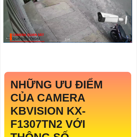
NHỮNG ƯU ĐIỂM
CỦA CAMERA
KBVISION
KX-
F1307TN2
VỚI