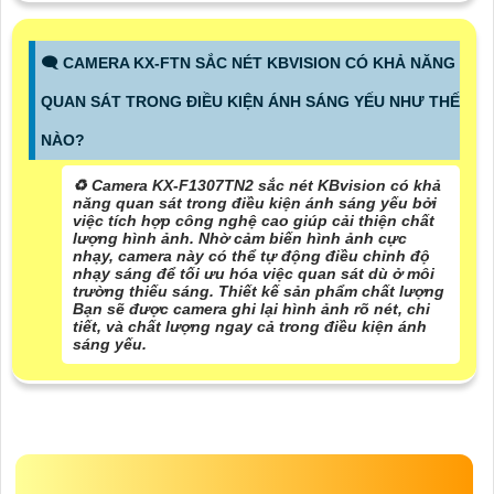
🗨️ CAMERA KX-FTN SẮC NÉT KBVISION CÓ KHẢ NĂNG
QUAN SÁT TRONG ĐIỀU KIỆN ÁNH SÁNG YẾU NHƯ THẾ
NÀO?
♻️ Camera KX-F1307TN2 sắc nét KBvision có khả
năng quan sát trong điều kiện ánh sáng yếu bởi
việc tích hợp công nghệ cao giúp cải thiện chất
lượng hình ảnh. Nhờ cảm biến hình ảnh cực
nhạy, camera này có thể tự động điều chỉnh độ
nhạy sáng để tối ưu hóa việc quan sát dù ở môi
trường thiếu sáng. Thiết kế sản phẩm chất lượng
Bạn sẽ được camera ghi lại hình ảnh rõ nét, chi
tiết, và chất lượng ngay cả trong điều kiện ánh
sáng yếu.