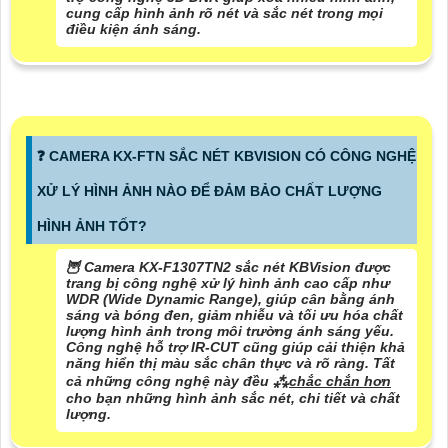
cung cấp hình ảnh rõ nét và sắc nét trong mọi
điều kiện ánh sáng.
❓ CAMERA KX-FTN SẮC NÉT KBVISION CÓ CÔNG NGHỆ
XỬ LÝ HÌNH ẢNH NÀO ĐỂ ĐẢM BẢO CHẤT LƯỢNG
HÌNH ẢNH TỐT?
🦉 Camera KX-F1307TN2 sắc nét KBVision được
trang bị công nghệ xử lý hình ảnh cao cấp như
WDR (Wide Dynamic Range), giúp cân bằng ánh
sáng và bóng đen, giảm nhiễu và tối ưu hóa chất
lượng hình ảnh trong môi trường ánh sáng yếu.
Công nghệ hỗ trợ IR-CUT cũng giúp cải thiện khả
năng hiển thị màu sắc chân thực và rõ ràng. Tất
cả những công nghệ này đều ⁂
chắc chắn hơn
cho bạn những hình ảnh sắc nét, chi tiết và chất
lượng.