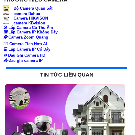
Bộ Camera Quan Sát
camera Dahua
Camera HIKVISON
camera KBvision
️🎤️
Lắp Camera Có Thu Âm
📶
Lắp Camera IP Không Dây
🕵️
Camera Zoom Quang
🧛‍♀️
Camera Tích Hợp AI
💻
Lắp Camera IP Có Dây
⚙️
Đầu Ghi Camera HD
📥
Đầu ghi camera IP
TIN TỨC LIÊN QUAN