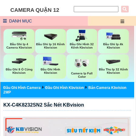
CAMERA QUẬN 12
DANH MỤC
Đầu Ghi Ip 4
Đầu Ghi Ip 16 Kênh
Đầu Ghi Hình 32
Đầu Ghi Ip 4k
Camera Kbvision
Kbvision
Kênh Kbvision
Kbvision
Đầu Ghi 8 Ổ Cứng
Đầu Ghi Hình
Đầu Thu Ip 32 Kênh
Kbvision
Kbvision
Kbvision
Camera Ip Full
Color
Đầu Ghi Hình Camera
Đầu Ghi Hình Kbvision
Bán Camera Kbvision
2MP
KX-C4K8232SN2 Sắc Nét KBvision