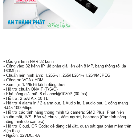
• Đầu ghi hình NVR 32 kênh
• Cổng vào: 32 kênh IP, độ phân giải lên đến 8 MP, băng thông tối đa
160Mbps
• Chuẩn nén hình ảnh: H.265+/H.265/H.264+/H.264/MJPEG
• Cổng ra: VGA / HDMI
• Xem lại: 1/4/9/16 kênh đồng thời
• Hỗ trợ chuẩn ONVIF (T/S/G)
• Khả năng giải mã: 8-channel@1080P (30 fps)
• Hỗ trợ: 2 SATA x 10 TB
• Hỗ trợ 4 alarm in / 2 alarm out, 1 Audio in, 1 audio out, 1 cổng mạng
RJ45 1000Mbps
• Hỗ trợ các tính năng thông minh từ camera: SMD Plus, Phát hiện
khuôn mặt, IVS, Bảo vệ chu vi, đếm người, heatmap (Các tính năng
thông minh do camera)
• Hỗ trợ Cloud, QR Code: dễ dàng cài đặt, quan sát qua phần mềm trên
điện thoại
• Nguồn: 12VDC, 4A