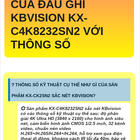
CỦA ĐẦU GHI
KBVISION
KX-
C4K8232SN2
VỚI
THÔNG SỐ
❔ THÔNG SỐ KỸ THUẬT CỤ THỂ NHƯ GÌ CỦA SẢN
PHẨM KX-CK2SN2 SẮC NÉT KBVISION?
💞 Sản phẩm KX-C4K8232SN2 sắc nét KBvision
có các thông số kỹ thuật cụ thể sau: độ phân
giải 4K Ultra HD (3840 x 2160) cho hình ảnh siêu
nét, cảm biến hình ảnh CMOS 1/2.5 inch, 32 kênh
video, chuẩn nén video
H.265+/H.265/H.264+/H.264, hỗ trợ xem qua điện
thoại di động, khoảng cách IR tối đa 40m, bảo vệ