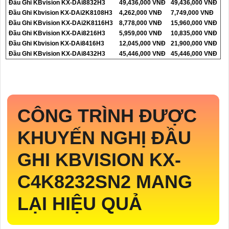
Đầu Ghi KBvision KX-DAi8832H3
49,436,000 VNĐ
49,436,000 VNĐ
Đầu Ghi Kbvision KX-DAi2K8108H3
4,262,000 VNĐ
7,749,000 VNĐ
Đầu Ghi KBvision KX-DAi2K8116H3
8,778,000 VNĐ
15,960,000 VNĐ
Đầu Ghi KBvision KX-DAi8216H3
5,959,000 VNĐ
10,835,000 VNĐ
Đầu Ghi Kbvision KX-DAi8416H3
12,045,000 VNĐ
21,900,000 VNĐ
Đầu Ghi KBvision KX-DAi8432H3
45,446,000 VNĐ
45,446,000 VNĐ
CÔNG TRÌNH ĐƯỢC
KHUYẾN NGHỊ ĐẦU
GHI KBVISION
KX-
C4K8232SN2
MANG
LẠI HIỆU QUẢ