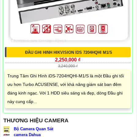
ĐẦU GHI HINH HIKVISION IDS 7204HQHI M1/S
2,250,000 ₫
3,240,000 ₫
Trung Tâm Ghi Hình iDS-7204HQHI-M1/S là một Đầu ghi tối
ưu hơn Turbo ACUSENSE, với khả năng giám sát ban đêm
đáng kinh ngạc. Với 1 HDD siêu sáng và đẹp, dòng Đầu ghi
này cung cấp...
THƯƠNG HIỆU CAMERA
Bộ Camera Quan Sát
camera Dahua