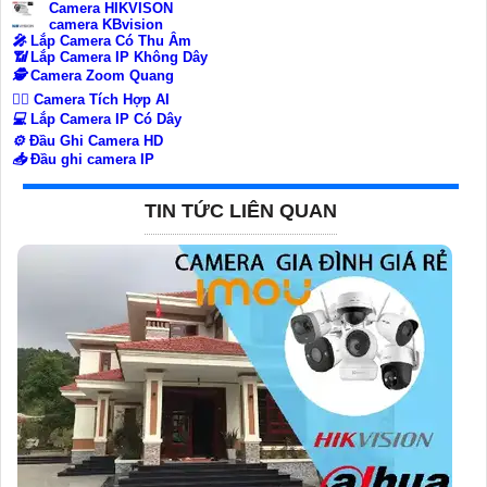
Camera HIKVISON
camera KBvision
️🎤️
Lắp Camera Có Thu Âm
📶
Lắp Camera IP Không Dây
🕵️
Camera Zoom Quang
🧛‍♀️
Camera Tích Hợp AI
💻
Lắp Camera IP Có Dây
⚙️
Đầu Ghi Camera HD
📥
Đầu ghi camera IP
TIN TỨC LIÊN QUAN