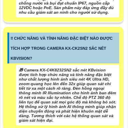
chống nước và bụi đạt chuẩn IP67, nguồn cấp
12VDC hoặc PoE. Sản phẩm này đáp ứng đầy đủ
nhu cầu giám sát an ninh cho người sử dụng.
‼️ CHỨC NĂNG VÀ TÍNH NĂNG ĐẶC BIỆT NÀO ĐƯỢC
TÍCH HỢP TRONG CAMERA KX-CK2SN2 SẮC NÉT
KBVISION?
🎁 Camera KX-C4K8232SN2 sắc nét KBvision
được tích hợp chức năng và tính năng đặc biệt
như chất lượng hình ảnh siêu nét 4K Ultra HD,
zoom quang học lên đến 32x giúp quan sát chi
tiết từ xa một cách rõ ràng. Đèn hồng ngoại
thông minh IR Illumination cho hình ảnh ban đêm
rõ nét và màu sắc tự nhiên. Chế độ PTZ 360 độ
liên tục để quan sát mọi góc độ mà không bỏ sót.
Hệ thống xử lý hình ảnh AI thông minh giúp nhận
diện chuyển động và phát hiện khuôn mặt dễ
dàng. Tương thích với các hệ thống quan sát và
giám sát hiện đại.