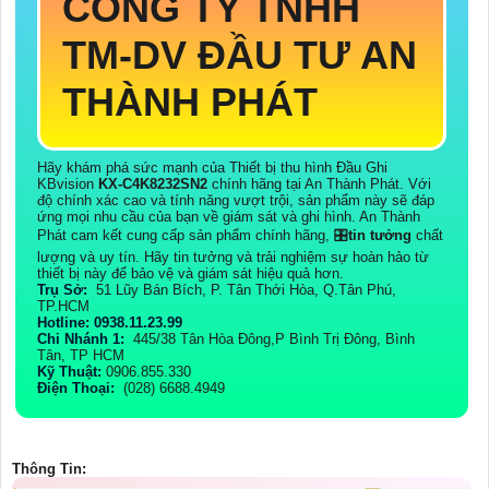
CÔNG TY TNHH
TM-DV ĐẦU TƯ AN
THÀNH PHÁT
Hãy khám phá sức mạnh của Thiết bị thu hình Đầu Ghi
KBvision
KX-C4K8232SN2
chính hãng tại An Thành Phát. Với
độ chính xác cao và tính năng vượt trội, sản phẩm này sẽ đáp
ứng mọi nhu cầu của bạn về giám sát và ghi hình. An Thành
Phát cam kết cung cấp sản phẩm chính hãng, 🎛
tin tưởng
chất
lượng và uy tín. Hãy tin tưởng và trải nghiệm sự hoàn hảo từ
thiết bị này để bảo vệ và giám sát hiệu quả hơn.
Trụ Sở:
51 Lũy Bán Bích, P. Tân Thới Hòa, Q.Tân Phú,
TP.HCM
Hotline: 0938.11.23.99
Chi Nhánh 1:
445/38 Tân Hòa Đông,P Bình Trị Đông, Bình
Tân, TP HCM
Kỹ Thuật:
0906.855.330
Điện Thoại:
(028) 6688.4949
Thông Tin: