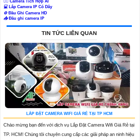
🧛‍♀️
Camera Tích Hợp AI
💻
Lắp Camera IP Có Dây
⚙️
Đầu Ghi Camera HD
📥
Đầu ghi camera IP
TIN TỨC LIÊN QUAN
LẮP ĐẶT CAMERA WIFI GIÁ RẺ TẠI TP HCM
Chào mừng bạn đến với dịch vụ Lắp Đặt Camera Wifi Giá Rẻ tại
TP. HCM! Chúng tôi chuyên cung cấp các giải pháp an ninh hiệu