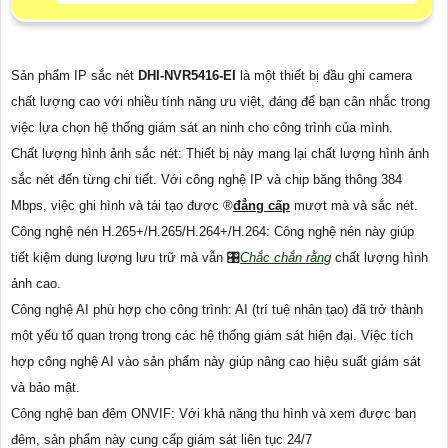
Sản phẩm IP sắc nét
DHI-NVR5416-EI
là một thiết bị đầu ghi camera
chất lượng cao với nhiều tính năng ưu việt, đáng để bạn cân nhắc trong
việc lựa chọn hệ thống giám sát an ninh cho công trình của mình.
Chất lượng hình ảnh sắc nét: Thiết bị này mang lại chất lượng hình ảnh
sắc nét đến từng chi tiết. Với công nghệ IP và chip băng thông 384
Mbps, việc ghi hình và tái tạo được ®️
đẳng cấp
mượt mà và sắc nét.
Công nghệ nén H.265+/H.265/H.264+/H.264: Công nghệ nén này giúp
tiết kiệm dung lượng lưu trữ mà vẫn 🎛
Chắc chắn rằng
chất lượng hình
ảnh cao.
Công nghệ AI phù hợp cho công trình: AI (trí tuệ nhân tạo) đã trở thành
một yếu tố quan trọng trong các hệ thống giám sát hiện đại. Việc tích
hợp công nghệ AI vào sản phẩm này giúp nâng cao hiệu suất giám sát
và bảo mật.
Công nghệ ban đêm ONVIF: Với khả năng thu hình và xem được ban
đêm, sản phẩm này cung cấp giám sát liên tục 24/7