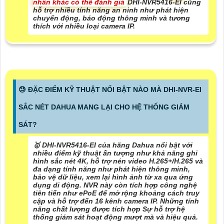
nhấn khác có thể đánh giá
DHI-NVR5416-EI cũng
hỗ trợ nhiều tính năng an ninh như phát hiện
chuyển động, báo động thông minh và tương
thích với nhiều loại camera IP.
😓 ĐẶC ĐIỂM KỸ THUẬT NỔI BẬT NÀO MÀ DHI-NVR-EI
SẮC NÉT DAHUA MANG LẠI CHO HỆ THỐNG GIÁM
SÁT?
🥇 DHI-NVR5416-EI của hãng Dahua nổi bật với
nhiều điểm kỹ thuật ấn tượng như khả năng ghi
hình sắc nét 4K, hỗ trợ nén video H.265+/H.265 và
đa dạng tính năng như phát hiện thông minh,
bảo vệ dữ liệu, xem lại hình ảnh từ xa qua ứng
dụng di động. NVR này còn tích hợp công nghệ
tiên tiến như ePoE để mở rộng khoảng cách truy
cập và hỗ trợ đến 16 kênh camera IP. Những tính
năng chất lượng được tích hợp Sự hỗ trợ hệ
thống giám sát hoạt động mượt mà và hiệu quả.