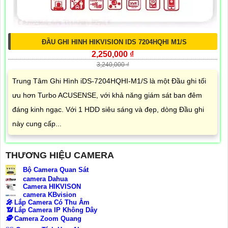
ĐẦU GHI HINH HIKVISION IDS 7204HQHI M1/S
2,250,000 ₫
3,240,000 ₫
Trung Tâm Ghi Hình iDS-7204HQHI-M1/S là một Đầu ghi tối
ưu hơn Turbo ACUSENSE, với khả năng giám sát ban đêm
đáng kinh ngạc. Với 1 HDD siêu sáng và đẹp, dòng Đầu ghi
này cung cấp...
THƯƠNG HIỆU CAMERA
Bộ Camera Quan Sát
camera Dahua
Camera HIKVISON
camera KBvision
️🎤️
Lắp Camera Có Thu Âm
📶
Lắp Camera IP Không Dây
🕵️
Camera Zoom Quang