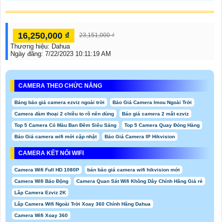
16,250,000 ₫
23,151,000 ₫
Thương hiệu:
Dahua
Ngày đăng:
7/22/2023 10:11:19 AM
CAMERA THEO CHỨC NĂNG
Bảng báo giá camera ezviz ngoài trời
Báo Giá Camera Imou Ngoài Trời
Camera đàm thoại 2 chiều to rõ nên dùng
Báo giá camera 2 mắt ezviz
Top 5 Camera Có Màu Ban Đêm Siêu Sáng
Top 5 Camera Quay Đóng Hàng
Báo Giá camera wifi mới cập nhật
Báo Giá Camera IP Hikvision
CAMERA KẾT NỐI WIFI
Camera Wifi Full HD 1080P
bản báo giá camera wifi hikvision mới
Camera Wifi Báo Động
Camera Quan Sát Wifi Không Dây Chính Hãng Giá rẻ
Lắp Camera Ezviz 2K
Lắp Camera Wifi Ngoài Trời Xoay 360 Chính Hãng Dahua
Camera Wifi Xoay 360