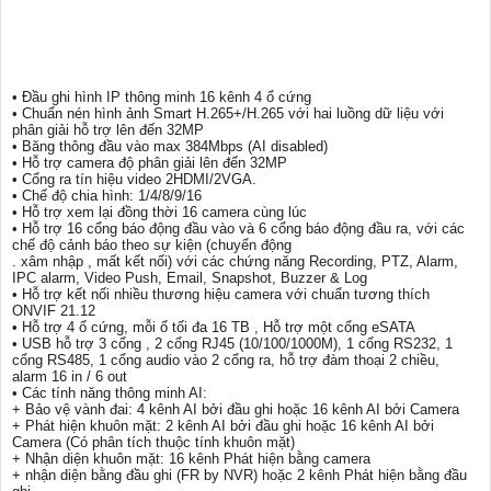
• Đầu ghi hình IP thông minh 16 kênh 4 ổ cứng
• Chuẩn nén hình ảnh Smart H.265+/H.265 với hai luồng dữ liệu với
phân giải hỗ trợ lên đến 32MP
• Băng thông đầu vào max 384Mbps (AI disabled)
• Hỗ trợ camera độ phân giải lên đến 32MP
• Cổng ra tín hiệu video 2HDMI/2VGA.
• Chế độ chia hình: 1/4/8/9/16
• Hỗ trợ xem lại đồng thời 16 camera cùng lúc
• Hỗ trợ 16 cổng báo động đầu vào và 6 cổng báo động đầu ra, với các
chế độ cảnh báo theo sự kiện (chuyển động
. xâm nhập , mất kết nối) với các chứng năng Recording, PTZ, Alarm,
IPC alarm, Video Push, Email, Snapshot, Buzzer & Log
• Hỗ trợ kết nối nhiều thương hiệu camera với chuẩn tương thích
ONVIF 21.12
• Hỗ trợ 4 ổ cứng, mỗi ổ tối đa 16 TB , Hỗ trợ một cổng eSATA
• USB hỗ trợ 3 cổng , 2 cổng RJ45 (10/100/1000M), 1 cổng RS232, 1
cổng RS485, 1 cổng audio vào 2 cổng ra, hỗ trợ đàm thoại 2 chiều,
alarm 16 in / 6 out
• Các tính năng thông minh AI:
+ Bảo vệ vành đai: 4 kênh AI bởi đầu ghi hoặc 16 kênh AI bởi Camera
+ Phát hiện khuôn mặt: 2 kênh AI bởi đầu ghi hoặc 16 kênh AI bởi
Camera (Có phân tích thuộc tính khuôn mặt)
+ Nhận diện khuôn mặt: 16 kênh Phát hiện bằng camera
+ nhận diện bằng đầu ghi (FR by NVR) hoặc 2 kênh Phát hiện bằng đầu