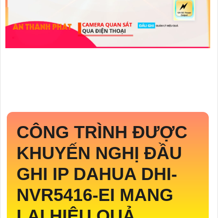
CÔNG TRÌNH ĐƯỢC
KHUYẾN NGHỊ ĐẦU
GHI IP DAHUA
DHI-
NVR5416-EI
MANG
LẠI HIỆU QUẢ