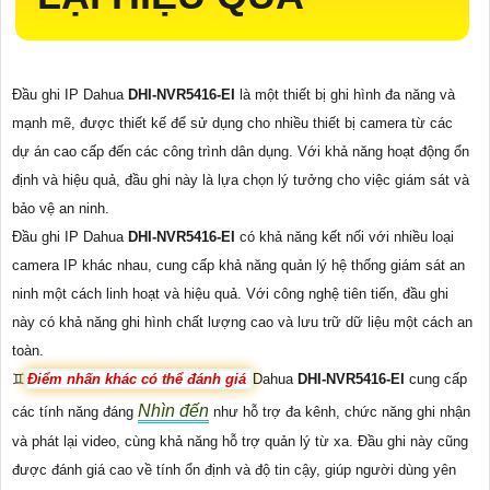
Đầu ghi IP Dahua
DHI-NVR5416-EI
là một thiết bị ghi hình đa năng và
mạnh mẽ, được thiết kế để sử dụng cho nhiều thiết bị camera từ các
dự án cao cấp đến các công trình dân dụng. Với khả năng hoạt động ổn
định và hiệu quả, đầu ghi này là lựa chọn lý tưởng cho việc giám sát và
bảo vệ an ninh.
Đầu ghi IP Dahua
DHI-NVR5416-EI
có khả năng kết nối với nhiều loại
camera IP khác nhau, cung cấp khả năng quản lý hệ thống giám sát an
ninh một cách linh hoạt và hiệu quả. Với công nghệ tiên tiến, đầu ghi
này có khả năng ghi hình chất lượng cao và lưu trữ dữ liệu một cách an
toàn.
♊
Điểm nhấn khác có thể đánh giá
Dahua
DHI-NVR5416-EI
cung cấp
Nhìn đến
các tính năng đáng
như hỗ trợ đa kênh, chức năng ghi nhận
và phát lại video, cùng khả năng hỗ trợ quản lý từ xa. Đầu ghi này cũng
được đánh giá cao về tính ổn định và độ tin cậy, giúp người dùng yên