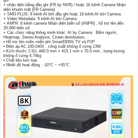
ghi
+ nhận diện bằng đầu ghi (FR by NVR) / hoặc 16 kênh Camera Nhận
diện khuôn mặt (FR Camera)
+ SMD PLUS: 8 kênh AI bởi đầu ghi hoặc 16 kênh AI bởi Camera
+ Video Metadata: 8 kênh AI bởi Camera
+ ANPR: 8 kênh camera Nhận diện biển số (ANPR) , hỗ trợ lên đến
20.000 biển số.
+ Các chức năng thông minh khác: AI by Camera : Đếm người,
Heatmap, Stereo Analysis, Crown distribution...
• Hỗ trợ tên miền miễn phí SmartDDNS.TV và P2P
• Điện áp AC 100-240V , công suất không ổ cứng 13W
• Kích thước 1.5U, 440.0 mm × 415.1 mm x 70.0 mm , trọng lượng
không ổ cứng 4.74kg
• Chất liệu kim loại
• Nhiệt độ hoạt động : -10°C ~ +55°C