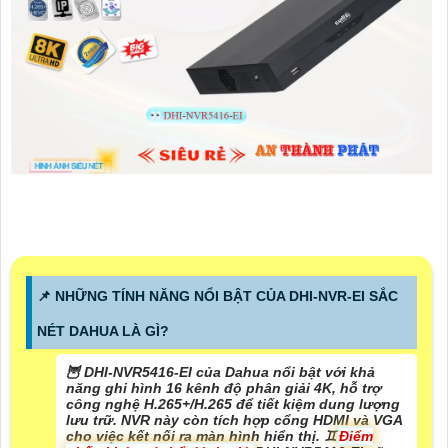
📌 NHỮNG TÍNH NĂNG NỔI BẬT CỦA DHI-NVR-EI SẮC
NÉT DAHUA LÀ GÌ?
🦉 DHI-NVR5416-EI của Dahua nổi bật với khả
năng ghi hình 16 kênh độ phân giải 4K, hỗ trợ
công nghệ H.265+/H.265 để tiết kiệm dung lượng
lưu trữ. NVR này còn tích hợp cổng HDMI và VGA
cho việc kết nối ra màn hình hiển thị. ♊
Điểm