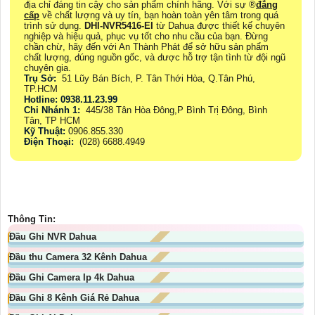
địa chỉ đáng tin cậy cho sản phẩm chính hãng. Với sự ®️
đẳng
cấp
về chất lượng và uy tín, bạn hoàn toàn yên tâm trong quá
trình sử dụng.
DHI-NVR5416-EI
từ Dahua được thiết kế chuyên
nghiệp và hiệu quả, phục vụ tốt cho nhu cầu của bạn. Đừng
chần chừ, hãy đến với An Thành Phát để sở hữu sản phẩm
chất lượng, đúng nguồn gốc, và được hỗ trợ tận tình từ đội ngũ
chuyên gia.
Trụ Sở:
51 Lũy Bán Bích, P. Tân Thới Hòa, Q.Tân Phú,
TP.HCM
Hotline: 0938.11.23.99
Chi Nhánh 1:
445/38 Tân Hòa Đông,P Bình Trị Đông, Bình
Tân, TP HCM
Kỹ Thuật:
0906.855.330
Điện Thoại:
(028) 6688.4949
Thông Tin:
Đầu Ghi NVR Dahua
Đầu thu Camera 32 Kênh Dahua
Đầu Ghi Camera Ip 4k Dahua
Đầu Ghi 8 Kênh Giá Rẻ Dahua