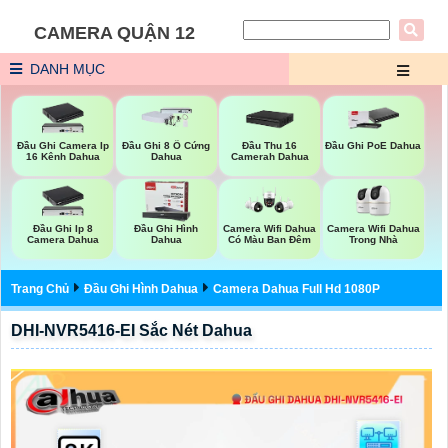
CAMERA QUẬN 12
DANH MỤC
Đầu Ghi Camera Ip
Đầu Ghi 8 Ổ Cứng
Đầu Thu 16
Đầu Ghi PoE Dahua
16 Kênh Dahua
Dahua
Camerah Dahua
Camera Wifi Dahua
Đầu Ghi Ip 8
Đầu Ghi Hình
Camera Wifi Dahua
Trong Nhà
Camera Dahua
Dahua
Có Màu Ban Đêm
Trang Chủ
Đầu Ghi Hình Dahua
Camera Dahua Full Hd 1080P
DHI-NVR5416-EI Sắc Nét Dahua