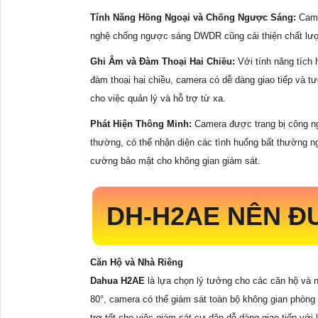
Tính Năng Hồng Ngoại và Chống Ngược Sáng:
Came
nghệ chống ngược sáng DWDR cũng cải thiện chất lượ
Ghi Âm và Đàm Thoại Hai Chiều:
Với tính năng tích
đàm thoại hai chiều, camera có dễ dàng giao tiếp và t
cho việc quản lý và hỗ trợ từ xa.
Phát Hiện Thông Minh:
Camera được trang bị công ng
thường, có thể nhận diện các tình huống bất thường ng
cường bảo mật cho không gian giám sát.
DH-H2AE NÊN Đ
Căn Hộ và Nhà Riêng
Dahua H2AE
là lựa chọn lý tưởng cho các căn hộ và nh
80°, camera có thể giám sát toàn bộ không gian phòng
trợ tốt cho việc giám sát cư dân dễ dàng giao tiếp vớ