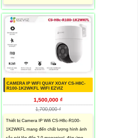
CAMERA IP WIFI QUAY XOAY CS-H8C-
R100-1K2WKFL WIFI EZVIZ
1,500,000 ₫
1,700,000 ₫
Thiết bị Camera IP Wifi CS-H8c-R100-
1K2WKFL mang đến chất lượng hình ảnh
sắc nét lên đến 2.0 megapixel, đáp ứng