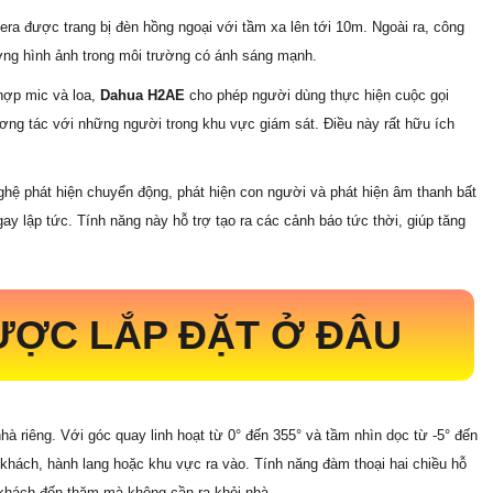
ra được trang bị đèn hồng ngoại với tầm xa lên tới 10m. Ngoài ra, công
ng hình ảnh trong môi trường có ánh sáng mạnh.
 hợp mic và loa,
Dahua H2AE
cho phép người dùng thực hiện cuộc gọi
ương tác với những người trong khu vực giám sát. Điều này rất hữu ích
hệ phát hiện chuyển động, phát hiện con người và phát hiện âm thanh bất
ay lập tức. Tính năng này hỗ trợ tạo ra các cảnh báo tức thời, giúp tăng
ƯỢC LẮP ĐẶT Ở ĐÂU
à riêng. Với góc quay linh hoạt từ 0° đến 355° và tầm nhìn dọc từ -5° đến
 khách, hành lang hoặc khu vực ra vào. Tính năng đàm thoại hai chiều hỗ
i khách đến thăm mà không cần ra khỏi nhà.