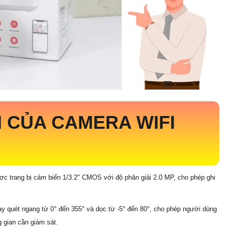
 CỦA CAMERA WIFI
E
c trang bị cảm biến 1/3.2" CMOS với độ phân giải 2.0 MP, cho phép ghi
y quét ngang từ 0° đến 355° và dọc từ -5° đến 80°, cho phép người dùng
g gian cần giám sát.