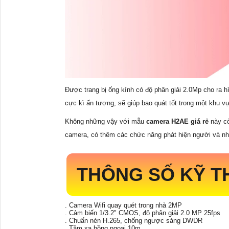
Được trang bị ống kính có độ phân giải 2.0Mp cho ra h
cực kì ấn tượng, sẽ giúp bao quát tốt trong một khu 
Không những vậy với mẫu
camera H2AE giá rẻ
này cò
camera, có thêm các chức năng phát hiện người và nhậ
THÔNG SỐ KỸ T
. Camera Wifi quay quét trong nhà 2MP
. Cảm biến 1/3.2" CMOS, độ phân giải 2.0 MP 25fps
. Chuẩn nén H.265, chống ngược sáng DWDR
. Tầm xa hồng ngoại 10m