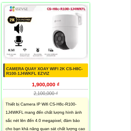
CAMERA QUAY XOAY WIFI 2K CS-H8C-
R100-1J4WKFL EZVIZ
1,900,000 ₫
2,100,000 ₫
Thiết bị Camera IP Wifi CS-H8c-R100-
1J4WKFL mang đến chất lượng hình ảnh
sắc nét lên đến 4.0 megapixel, đảm bảo
cho bạn khả năng quan sát chất lượng cao