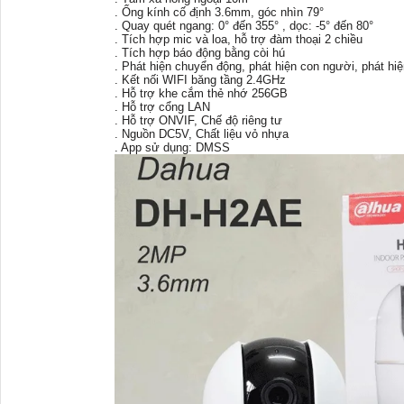
. Ống kính cố định 3.6mm, góc nhìn 79°
. Quay quét ngang: 0° đến 355° , dọc: -5° đến 80°
. Tích hợp mic và loa, hỗ trợ đàm thoại 2 chiều
. Tích hợp báo động bằng còi hú
. Phát hiện chuyển động, phát hiện con người, phát hi
. Kết nối WIFI băng tầng 2.4GHz
. Hỗ trợ khe cắm thẻ nhớ 256GB
. Hỗ trợ cổng LAN
. Hỗ trợ ONVIF, Chế độ riêng tư
. Nguồn DC5V, Chất liệu vỏ nhựa
. App sử dụng: DMSS