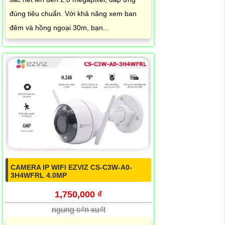
đúng tiêu chuẩn. Với khả năng xem ban
đêm và hồng ngoại 30m, bạn...
CAMERA IP WIFI EZVIZ CS-C3W-A0-
3H4WFRL 4.0MP
1,750,000 ₫
ngung s₫n xu₫t