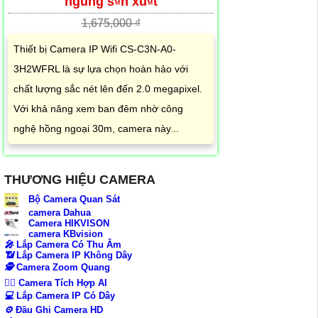
ngung s₫n xu₫t
1,675,000 ₫
Thiết bị Camera IP Wifi CS-C3N-A0-
3H2WFRL là sự lựa chọn hoàn hảo với
chất lượng sắc nét lên đến 2.0 megapixel.
Với khả năng xem ban đêm nhờ công
nghệ hồng ngoại 30m, camera này...
THƯƠNG HIỆU CAMERA
Bộ Camera Quan Sát
camera Dahua
Camera HIKVISON
camera KBvision
️🎤️
Lắp Camera Có Thu Âm
📶
Lắp Camera IP Không Dây
🕵️
Camera Zoom Quang
🧛‍♀️
Camera Tích Hợp AI
💻
Lắp Camera IP Có Dây
⚙️
Đầu Ghi Camera HD