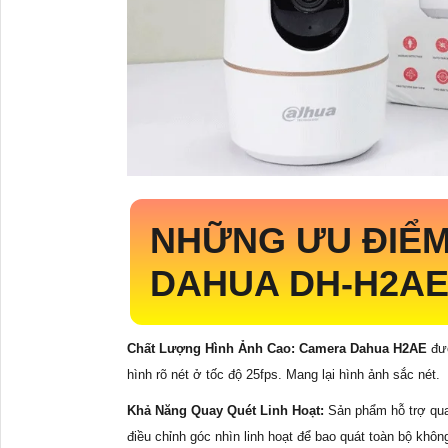
NHỮNG ƯU ĐIỂM
DAHUA
DH-H2A
Chất Lượng Hình Ảnh Cao: Camera Dahua H2AE
đượ
hình rõ nét ở tốc độ 25fps. Mang lại hình ảnh sắc nét.
Khả Năng Quay Quét Linh Hoạt:
Sản phẩm hỗ trợ qua
điều chỉnh góc nhìn linh hoạt để bao quát toàn bộ khôn