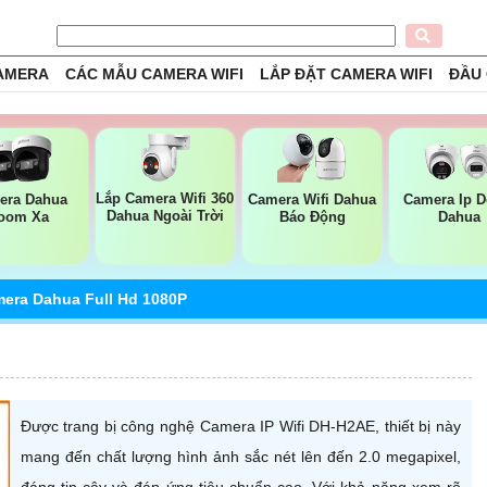
CAMERA
CÁC MẪU CAMERA WIFI
LẮP ĐẶT CAMERA WIFI
ĐẦU
Lắp Camera Wifi 360
era Dahua
Camera Wifi Dahua
Camera Ip 
Dahua Ngoài Trời
oom Xa
Báo Động
Dahua
era Dahua Full Hd 1080P
Được trang bị công nghệ Camera IP Wifi DH-H2AE, thiết bị này
mang đến chất lượng hình ảnh sắc nét lên đến 2.0 megapixel,
đáng tin cậy và đáp ứng tiêu chuẩn cao. Với khả năng xem rõ