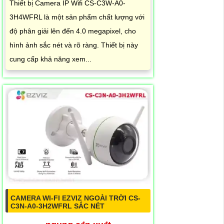
Thiết bị Camera IP Wifi CS-C3W-A0-
3H4WFRL là một sản phẩm chất lượng với
độ phân giải lên đến 4.0 megapixel, cho
hình ảnh sắc nét và rõ ràng. Thiết bị này
cung cấp khả năng xem...
CAMERA WI-FI EZVIZ NGOÀI TRỜI CS-
C3N-A0-3H2WFRL SẮC NÉT