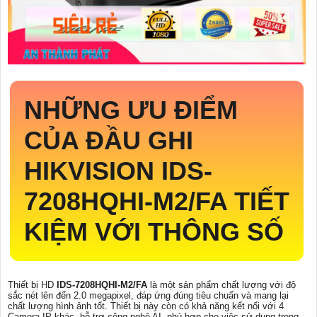
NHỮNG ƯU ĐIỂM
CỦA ĐẦU GHI
HIKVISION
IDS-
7208HQHI-M2/FA
TIẾT
KIỆM VỚI THÔNG SỐ
Thiết bị HD
IDS-7208HQHI-M2/FA
là một sản phẩm chất lượng với độ
sắc nét lên đến 2.0 megapixel, đáp ứng đúng tiêu chuẩn và mang lại
chất lượng hình ảnh tốt. Thiết bị này còn có khả năng kết nối với 4
Camera IP khác, hỗ trợ công nghệ AI, phù hợp cho việc sử dụng trong