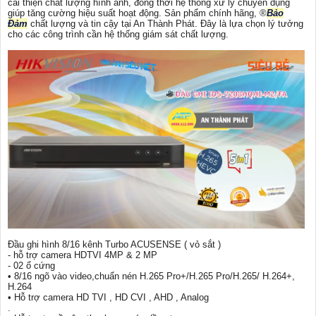
cải thiện chất lượng hình ảnh, đồng thời hệ thống xử lý chuyên dụng
giúp tăng cường hiệu suất hoạt động. Sản phẩm chính hãng, ®️
Bảo
Đảm
chất lượng và tin cậy tại An Thành Phát. Đây là lựa chọn lý tưởng
cho các công trình cần hệ thống giám sát chất lượng.
Đầu ghi hình 8/16 kênh Turbo ACUSENSE ( vỏ sắt )
- hỗ trợ camera HDTVI 4MP & 2 MP
- 02 ổ cứng
• 8/16 ngõ vào video,chuẩn nén H.265 Pro+/H.265 Pro/H.265/ H.264+,
H.264
• Hỗ trợ camera HD TVI , HD CVI , AHD , Analog
.