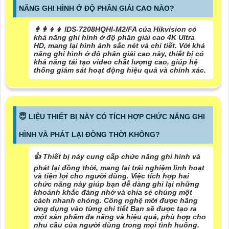
NĂNG GHI HÌNH Ở ĐỘ PHÂN GIẢI CAO NÀO?
👩‍👩‍👦‍👦 IDS-7208HQHI-M2/FA của Hikvision có
khả năng ghi hình ở độ phân giải cao 4K Ultra
HD, mang lại hình ảnh sắc nét và chi tiết. Với khả
năng ghi hình ở độ phân giải cao này, thiết bị có
khả năng tái tạo video chất lượng cao, giúp hệ
thống giám sát hoạt động hiệu quả và chính xác.
😇 LIỆU THIẾT BỊ NÀY CÓ TÍCH HỢP CHỨC NĂNG GHI
HÌNH VÀ PHÁT LẠI ĐỒNG THỜI KHÔNG?
👍 Thiết bị này cung cấp chức năng ghi hình và
phát lại đồng thời, mang lại trải nghiệm linh hoạt
và tiện lợi cho người dùng. Việc tích hợp hai
chức năng này giúp bạn dễ dàng ghi lại những
khoảnh khắc đáng nhớ và chia sẻ chúng một
cách nhanh chóng. Công nghệ mới được hãng
ứng dụng vào từng chi tiết Bạn sẽ được tạo ra
một sản phẩm đa năng và hiệu quả, phù hợp cho
nhu cầu của người dùng trong mọi tình huống.