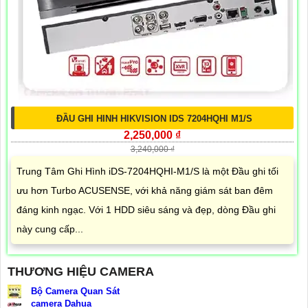
ĐẦU GHI HINH HIKVISION IDS 7204HQHI M1/S
2,250,000 ₫
3,240,000 ₫
Trung Tâm Ghi Hình iDS-7204HQHI-M1/S là một Đầu ghi tối
ưu hơn Turbo ACUSENSE, với khả năng giám sát ban đêm
đáng kinh ngạc. Với 1 HDD siêu sáng và đẹp, dòng Đầu ghi
này cung cấp...
THƯƠNG HIỆU CAMERA
Bộ Camera Quan Sát
camera Dahua