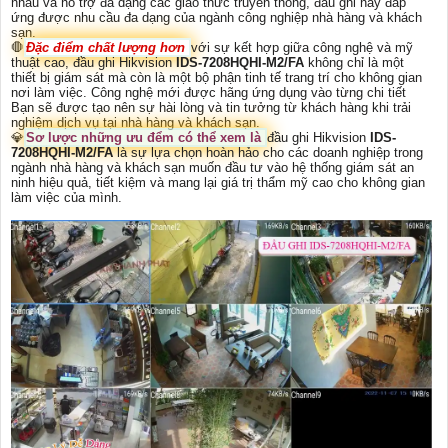
nhau và hỗ trợ đa dạng các giao thức truyền thông, đầu ghi này đáp
ứng được nhu cầu đa dạng của ngành công nghiệp nhà hàng và khách
sạn.
🛑
Đặc điểm chất lượng hơn
với sự kết hợp giữa công nghệ và mỹ
thuật cao, đầu ghi Hikvision
IDS-7208HQHI-M2/FA
không chỉ là một
thiết bị giám sát mà còn là một bộ phận tinh tế trang trí cho không gian
nơi làm việc. Công nghệ mới được hãng ứng dụng vào từng chi tiết
Bạn sẽ được tạo nên sự hài lòng và tin tưởng từ khách hàng khi trải
nghiệm dịch vụ tại nhà hàng và khách sạn.
💎
Sơ lược những ưu đểm có thể xem là
đầu ghi Hikvision
IDS-
7208HQHI-M2/FA
là sự lựa chọn hoàn hảo cho các doanh nghiệp trong
ngành nhà hàng và khách sạn muốn đầu tư vào hệ thống giám sát an
ninh hiệu quả, tiết kiệm và mang lại giá trị thẩm mỹ cao cho không gian
làm việc của mình.