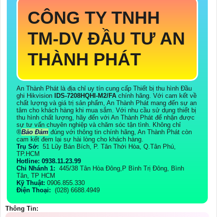
CÔNG TY TNHH
TM-DV ĐẦU TƯ AN
THÀNH PHÁT
An Thành Phát là địa chỉ uy tín cung cấp Thiết bị thu hình Đầu
ghi Hikvision
IDS-7208HQHI-M2/FA
chính hãng. Với cam kết về
chất lượng và giá trị sản phẩm, An Thành Phát mang đến sự an
tâm cho khách hàng khi mua sắm. Với nhu cầu sử dụng thiết bị
thu hình chất lượng, hãy đến với An Thành Phát để nhận được
sự tư vấn chuyên nghiệp và chăm sóc tận tình. Không chỉ
®️
Bảo Đảm
đúng với thông tin chính hãng, An Thành Phát còn
cam kết đem lại sự hài lòng cho khách hàng.
Trụ Sở:
51 Lũy Bán Bích, P. Tân Thới Hòa, Q.Tân Phú,
TP.HCM
Hotline: 0938.11.23.99
Chi Nhánh 1:
445/38 Tân Hòa Đông,P Bình Trị Đông, Bình
Tân, TP HCM
Kỹ Thuật:
0906.855.330
Điện Thoại:
(028) 6688.4949
Thông Tin: