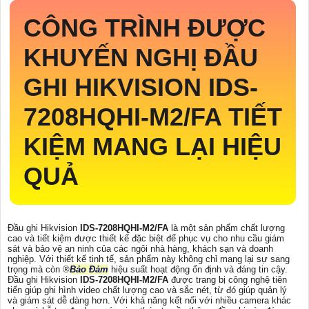
CÔNG TRÌNH ĐƯỢC
KHUYẾN NGHỊ ĐẦU
GHI HIKVISION
IDS-
7208HQHI-M2/FA
TIẾT
KIỆM MANG LẠI HIỆU
QUẢ
Đầu ghi Hikvision
IDS-7208HQHI-M2/FA
là một sản phẩm chất lượng
cao và tiết kiệm được thiết kế đặc biệt để phục vụ cho nhu cầu giám
sát và bảo vệ an ninh của các ngôi nhà hàng, khách sạn và doanh
nghiệp. Với thiết kế tinh tế, sản phẩm này không chỉ mang lại sự sang
trọng mà còn ®️
Bảo Đảm
hiệu suất hoạt động ổn định và đáng tin cậy.
Đầu ghi Hikvision
IDS-7208HQHI-M2/FA
được trang bị công nghệ tiên
tiến giúp ghi hình video chất lượng cao và sắc nét, từ đó giúp quản lý
và giám sát dễ dàng hơn. Với khả năng kết nối với nhiều camera khác