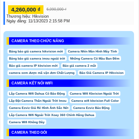
4,260,000 ₫
6,090,000 ₫
Thương hiệu:
Hikvision
Ngày đăng:
11/13/2023 2:15:58 PM
CAMERA THEO CHỨC NĂNG
Bảng báo giá camera hikvision mới
Camera Nhìn Màn Hình Máy Tính
Bảng báo giá camera imou ngoài trời
Những Camera Có Màu Ban Đêm
Báo giá camera IP kbvision mới
Báo giá camera 2 mắt
camera xem được mã vận đơn Chất Lượng
Báo Giá Camera IP Hikvision
CAMERA KẾT NỐI WIFI
Lắp Camera Wifi Dahua Có Báo Động
Camera Wifi Kbvision Ngoài Trời
Lắp Đặt Camera Thân Ngoài Trời Imou
Camera wifi kbvision Full Color
Camera Ezviz Giá Rẻ Hình Ảnh Sắc Nét
Camera Ezviz Báo Động
Lắp Camera Wifi Ngoài Trời Xoay 360 Chính Hãng Dahua
Camera Wifi Không Dây
CAMERA THEO GÓI