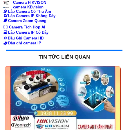
Camera HIKVISON
camera KBvision
️🎤️
Lắp Camera Có Thu Âm
📶
Lắp Camera IP Không Dây
🕵️
Camera Zoom Quang
🧛‍♀️
Camera Tích Hợp AI
💻
Lắp Camera IP Có Dây
⚙️
Đầu Ghi Camera HD
📥
Đầu ghi camera IP
TIN TỨC LIÊN QUAN