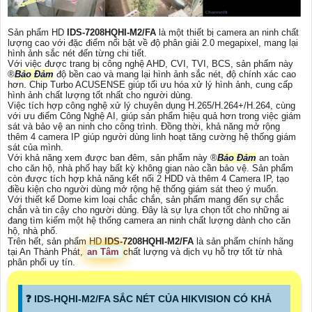
Sản phẩm HD
IDS-7208HQHI-M2/FA
là một thiết bị camera an ninh chất
lượng cao với đặc điểm nổi bật về độ phân giải 2.0 megapixel, mang lại
hình ảnh sắc nét đến từng chi tiết.
Với việc được trang bị công nghệ AHD, CVI, TVI, BCS, sản phẩm này
®️
Bảo Đảm
độ bền cao và mang lại hình ảnh sắc nét, độ chính xác cao
hơn. Chip Turbo ACUSENSE giúp tối ưu hóa xử lý hình ảnh, cung cấp
hình ảnh chất lượng tốt nhất cho người dùng.
Việc tích hợp công nghệ xử lý chuyên dụng H.265/H.264+/H.264, cùng
với ưu điểm Công Nghệ AI, giúp sản phẩm hiệu quả hơn trong việc giám
sát và bảo vệ an ninh cho công trình. Đồng thời, khả năng mở rộng
thêm 4 camera IP giúp người dùng linh hoạt tăng cường hệ thống giám
sát của mình.
Với khả năng xem được ban đêm, sản phẩm này ®️
Bảo Đảm
an toàn
cho căn hộ, nhà phố hay bất kỳ không gian nào cần bảo vệ. Sản phẩm
còn được tích hợp khả năng kết nối 2 HDD và thêm 4 Camera IP, tạo
điều kiện cho người dùng mở rộng hệ thống giám sát theo ý muốn.
Với thiết kế Dome kim loại chắc chắn, sản phẩm mang đến sự chắc
chắn và tin cậy cho người dùng. Đây là sự lựa chọn tốt cho những ai
đang tìm kiếm một hệ thống camera an ninh chất lượng dành cho căn
hộ, nhà phố.
Trên hết, sản phẩm HD
IDS-7208HQHI-M2/FA
là sản phẩm chính hãng
tại An Thành Phát,
an Tâm
chất lượng và dịch vụ hỗ trợ tốt từ nhà
phân phối uy tín.
️❓ IDS-HQHI-M2/FA SẮC NÉT CỦA HIKVISION CÓ KHẢ