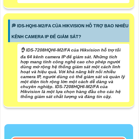
️💭 IDS-HQHI-M2/FA CỦA HIKVISION HỖ TRỢ BAO NHIÊU
KÊNH CAMERA IP ĐỂ GIÁM SÁT?
👌 IDS-7208HQHI-M2/FA của Hikvision hỗ trợ tối
đa 64 kênh camera IP để giám sát. Những tích
hợp mang tính công nghệ cao cho phép người
dùng mở rộng hệ thống giám sát một cách linh
hoạt và hiệu quả. Với khả năng kết nối nhiều
camera IP, người dùng có thể giám sát và quản lý
một diện tích rộng lớn một cách dễ dàng và
chuyên nghiệp. IDS-7208HQHI-M2/FA của
Hikvision là một lựa chọn hàng đầu cho các hệ
thống giám sát chất lượng và đáng tin cậy.