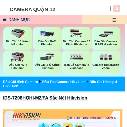
CAMERA QUẬN 12
DANH MỤC
Đầu Thu 16 Kênh
Đầu Ghi PoE
Đầu Thu Camera 32
Đầu Ghi Camera
Hikvision
Kbvision
Kênh Hikvision
H.265 Hikvision
Trọn Bộ Camera Ip
Đầu Ghi NVR
Đầu Ghi 2 Ổ Cứng
Camera Hdparagon
Visioncop
Hikvision
Hikvision
Zoom
Đầu Ghi Hình Camera
Đầu Thu Camera Hikvision
Đầu Ghi Hình Ip 4
Hikvision
IDS-7208HQHI-M2/FA Sắc Nét Hikvision