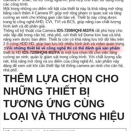
các công trình.
Một trong những ưu điểm nổi bật của thiết bị này là khả năng mở rộng
bằng cách thêm 4 Camera IP, giúp mở rộng phạm vi quan sát và tăng
cường an ninh cho không gian cần bảo vệ. Thiết bị này cũng được
trang bị công nghệ AHD, CVI, TVI và BCS, giúp nâng cao chất lượng
hình ảnh và độ phân giải.
Thông số kỹ thuật của Camera
IDS-7208HQHI-M2/FA
rất phù hợp cho
việc lắp đặt trong căn hộ, nhà phố, với thiết kế Dome kim loại và khả
năng xem được ban đêm. Thiết bị còn có khả năng lưu trữ dữ liệu trên
2 ổ cứng HDD HD, giúp bạn lưu trữ nhiều hình ảnh và video quan trọng.
➲
Vói những thiết kế về công nghệ thì có thể đánh giá sản phẩm
thiết bị HD
IDS-7208HQHI-M2/FA
là một lựa chọn tốt cho việc tăng
cường an ninh, quản lý giám sát trong công trình. Với chất lượng sắc
nét, khả năng mở rộng và ưu điểm của công nghệ AI, sản phẩm này
đáng để xem xét khi cần thiết lập hệ thống camera an ninh cho căn hộ,
nhà phố.
THÊM LỰA CHỌN CHO
NHỮNG THIẾT BỊ
TƯƠNG ỨNG CÙNG
LOẠI VÀ THƯƠNG HIỆU