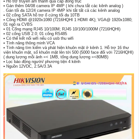
• Hỗ trợ truyền âm thanh qua cáp đồng trục
• Gán thêm 04/08 camera IP 4MP ( khi chưa tắt các kênh analog )
. Gán tối đa 12/24 camera IP 4MP khi tắt tất cả các kênh analog
• 02 cổng SATA hỗ trợ ổ cứng tối đa 10TB
• Cổng HDMI @1920x1080 (7216HQHI 1 HDMI 4K); VGA@ 1920x1080;
01 ngõ ra CVBS
• 01 Cổng mạng RJ45 10/100M; RJ45 10/100/1000M (7216HQHI)
• 02 cổng USB 2.0; 01 cổng RS485
• Có thể kết nối wifi nếu có usb thu wifi
• Tính năng thông minh VCA
• Tính năng tìm kiếm và phát hiện khuôn mặt ở kênh 1. Hỗ trợ 16 thư
viện khuôn mặt, số khuôn mặt lên tới 500 (5000 face đối với 7216HQHI)
( dung lượng mỗi ảnh =< 1MB, tổng dung lượng =<80MB)
• Lọc báo động người/ phương tiện 4 kênh
• Nguồn 12VDC, 2.5A/3.3A