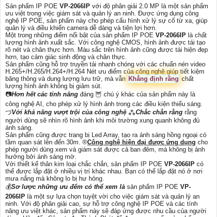
Sản phẩm IP POE
VP-2066IP
với độ phân giải 2.0 MP là một sản phẩm
ưu việt trong việc giám sát và quản lý an ninh. Được ứng dụng công
nghệ IP POE, sản phẩm này cho phép cấu hình xử lý sự cố từ xa, giúp
quản lý và điều khiển camera dễ dàng và tiện lợi hơn.
Một trong những điểm nổi bật của sản phẩm IP POE
VP-2066IP
là chất
lượng hình ảnh xuất sắc. Với công nghệ CMOS, hình ảnh được tái tạo
rõ nét và chân thực hơn. Màu sắc trên hình ảnh cũng được tái hiện đẹp
hơn, tạo cảm giác sinh động và chân thực.
Sản phẩm cũng hỗ trợ truyền tải nhanh chóng với các chuẩn nén video
H.265+/H.265/H.264+/H.264 Nét ưu điểm của công nghệ giúp tiết kiệm
băng thông và dung lượng lưu trữ, mà vẫn
Khẳng định rằng
chất
lượng hình ảnh không bị giảm sút.
📷
Hơn hết các tính năng
đáng 🦉 chú ý khác của sản phẩm này là
công nghệ AI, cho phép xử lý hình ảnh trong các điều kiện thiếu sáng.
づ
Với khả năng vượt trội của công nghệ
⁂
Chắc chắn rằng
rằng
người dùng sẽ nhìn rõ hình ảnh khi môi trường xung quanh không đủ
ánh sáng.
Sản phẩm cũng được trang bị Led Array, tạo ra ánh sáng hồng ngoại có
tầm quan sát lên đến 30m. ®️
Công nghệ hiện đại được ứng dụng
cho
phép người dùng xem và giám sát được cả ban đêm, mà không bị ảnh
hưởng bởi ánh sáng mờ.
Với thiết kế thân kim loại chắc chắn, sản phẩm IP POE
VP-2066IP
có
thể được lắp đặt ở nhiều vị trí khác nhau. Bạn có thể lắp đặt nó ở nơi
mưa nắng mà không lo bị hư hỏng.
💰
Sơ lược những ưu đểm có thể xem là
sản phẩm IP POE
VP-
2066IP
là một sự lựa chọn tuyệt vời cho việc giám sát và quản lý an
ninh. Với độ phân giải cao, sự hỗ trợ công nghệ IP POE và các tính
năng ưu việt khác, sản phẩm này sẽ đáp ứng được nhu cầu của người