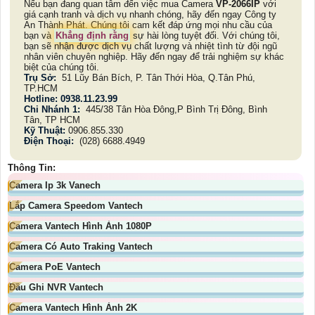
Nếu bạn đang quan tâm đến việc mua Camera
VP-2066IP
với
giá cạnh tranh và dịch vụ nhanh chóng, hãy đến ngay Công ty
An Thành Phát. Chúng tôi cam kết đáp ứng mọi nhu cầu của
bạn và
Khẳng định rằng
sự hài lòng tuyệt đối. Với chúng tôi,
bạn sẽ nhận được dịch vụ chất lượng và nhiệt tình từ đội ngũ
nhân viên chuyên nghiệp. Hãy đến ngay để trải nghiệm sự khác
biệt của chúng tôi.
Trụ Sở:
51 Lũy Bán Bích, P. Tân Thới Hòa, Q.Tân Phú,
TP.HCM
Hotline: 0938.11.23.99
Chi Nhánh 1:
445/38 Tân Hòa Đông,P Bình Trị Đông, Bình
Tân, TP HCM
Kỹ Thuật:
0906.855.330
Điện Thoại:
(028) 6688.4949
Thông Tin:
Camera Ip 3k Vanech
Lắp Camera Speedom Vantech
Camera Vantech Hình Ảnh 1080P
Camera Có Auto Traking Vantech
Camera PoE Vantech
Đầu Ghi NVR Vantech
Camera Vantech Hình Ảnh 2K