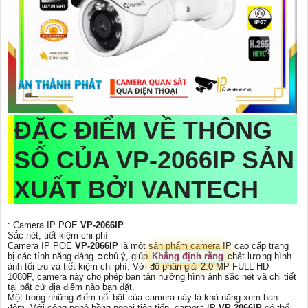
ĐẶC ĐIỂM VỀ THÔNG
SỐ CỦA
VP-2066IP
SẢN
XUẤT BỞI VANTECH
: Camera IP POE
VP-2066IP
Sắc nét, tiết kiệm chi phí
Camera IP POE
VP-2066IP
là một sản phẩm camera IP cao cấp trang
bị các tính năng đáng ➲chú ý, giúp
Khẳng định rằng
chất lượng hình
ảnh tối ưu và tiết kiệm chi phí. Với độ phân giải 2.0 MP FULL HD
1080P, camera này cho phép bạn tận hưởng hình ảnh sắc nét và chi tiết
tại bất cứ địa điểm nào bạn đặt.
Một trong những điểm nổi bật của camera này là khả năng xem ban
đêm. Với công nghệ hồng ngoại tiên tiến, camera IP
VP-2066IP
có thể