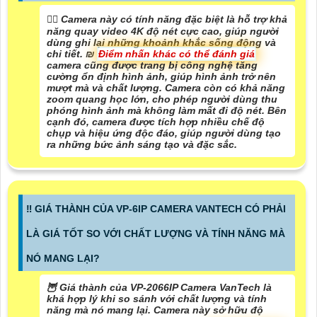
🙆‍♀️ Camera này có tính năng đặc biệt là hỗ trợ khả
năng quay video 4K độ nét cực cao, giúp người
dùng ghi lại những khoảnh khắc sống động và
chi tiết. ₪
Điểm nhấn khác có thể đánh giá
camera cũng được trang bị công nghệ tăng
cường ổn định hình ảnh, giúp hình ảnh trở nên
mượt mà và chất lượng. Camera còn có khả năng
zoom quang học lớn, cho phép người dùng thu
phóng hình ảnh mà không làm mất đi độ nét. Bên
cạnh đó, camera được tích hợp nhiều chế độ
chụp và hiệu ứng độc đáo, giúp người dùng tạo
ra những bức ảnh sáng tạo và đặc sắc.
‼️ GIÁ THÀNH CỦA VP-6IP CAMERA VANTECH CÓ PHẢI
LÀ GIÁ TỐT SO VỚI CHẤT LƯỢNG VÀ TÍNH NĂNG MÀ
NÓ MANG LẠI?
🦉 Giá thành của VP-2066IP Camera VanTech là
khá hợp lý khi so sánh với chất lượng và tính
năng mà nó mang lại. Camera này sở hữu độ