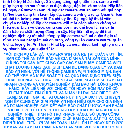
tình hỗ trợ khách hàng. Sử dụng công nghệ tiên tiến, camera wifi
giúp bạn quan sát từ xa qua điện thoại, tiện lợi và an toàn. Hãy liên
hệ ngay để được tư vấn và lắp đặt camera wifi an ninh với giá hợp
lý.Nếu bạn đang tìm kiếm lắp đặt camera wifi giá rẻ tại Quận 6, bạn
có thể tin tưởng vào một địa chỉ uy tín. Đội ngũ kỹ thuật viên
chuyên nghiệp sẽ lắp đặt camera wifi một cách nhanh chóng và
hiệu quả. Dịch vụ được cung cấp với mức giá hợp lý, sự uy tín
đảm bảo và chất lượng đáng tin cậy. Hãy liên hệ ngay để trải
nghiệm dịch vụ tốt nhất.công ty lắp camera wifi tại quận 6 giá rẻ
hình ảnh sắt nét giám sát ổn định, công ty lắp camera wifi tại quận
6 chất lượng tốt An Thành Phát lắp camera nhiều kình nghiệm dịch
vụ nhanh khu vực quận 6" />
"VỚI DỊCH VỤ LẮP ĐẶT CAMERA WIFI GIÁ RẺ TẠI QUẬN 6 UY TÍN,
BẠN CÓ THỂ AN TÂM BẢO VỆ GIA ĐÌNH VÀ TÀI SẢN CỦA MÌNH.
CHÚNG TÔI CAM KẾT CUNG CẤP CÁC SẢN PHẨM CAMERA WIFI
CHẤT LƯỢNG HÀNG ĐẦU, GIÚP BẠN DỄ DÀNG QUẢN LÝ VÀ ĐẢM
BẢO AN NINH. VỚI HỆ THỐNG CAMERA WIFI THÔNG MINH, BẠN
CÓ THỂ XEM VÀ KIỂM SOÁT TỪ XA QUA ỨNG DỤNG TRÊN ĐIỆN
THOẠI. ĐỘI NGŨ KỸ THUẬT VIÊN GIÀU KINH NGHIỆM SẼ LẮP ĐẶT
NHANH CHÓNG VÀ CHUYÊN NGHIỆP, ĐẢM BẢO HÀI LÒNG KHÁCH
HÀNG. HÃY LIÊN HỆ VỚI CHÚNG TÔI NGAY HÔM NAY ĐỂ CÓ
THÊM THÔNG TIN CHI TIẾT VÀ NHẬN ƯU ĐÃI ĐẶC BIỆT."LẮP
CAMERA WIFI GIÁ RẺ TẠI QUẬN 6 UY TÍN LÀ DỊCH VỤ CHUYÊN
NGHIỆP CUNG CẤP GIẢI PHÁP AN NINH HIỆU QUẢ CHO GIA ĐÌNH
VÀ DOANH NGHIỆP. CAM KẾT ĐẢM BẢO CHẤT LƯỢNG SẢN PHẨM
VÀ DỊCH VỤ TUYỆT VỜI. ĐỘI NGŨ KỸ THUẬT VIÊN GIÀU KINH
NGHIỆM, NHIỆT TÌNH HỖ TRỢ KHÁCH HÀNG. SỬ DỤNG CÔNG
NGHỆ TIÊN TIẾN, CAMERA WIFI GIÚP BẠN QUAN SÁT TỪ XA QUA
ĐIỆN THOẠI, TIỆN LỢI VÀ AN TOÀN. HÃY LIÊN HỆ NGAY ĐỂ ĐƯỢC
TƯ VẤN VÀ LẮP ĐẶT CAMERA WIFI AN NINH VỚI GIÁ HỢP LÝ.NẾU