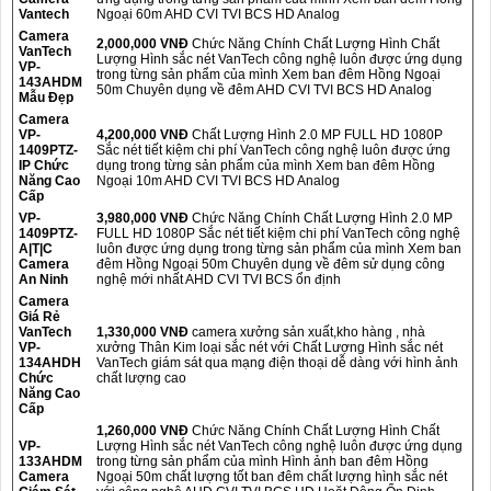
Vantech
Ngoại 60m AHD CVI TVI BCS HD Analog
Camera
2,000,000 VNĐ
Chức Năng Chính Chất Lượng Hình Chất
VanTech
Lượng Hình sắc nét VanTech công nghệ luôn được ứng dụng
VP-
trong từng sản phẩm của mình Xem ban đêm Hồng Ngoại
143AHDM
50m Chuyên dụng về đêm AHD CVI TVI BCS HD Analog
Mẫu Đẹp
Camera
VP-
4,200,000 VNĐ
Chất Lượng Hình 2.0 MP FULL HD 1080P
1409PTZ-
Sắc nét tiết kiệm chi phí VanTech công nghệ luôn được ứng
IP Chức
dụng trong từng sản phẩm của mình Xem ban đêm Hồng
Năng Cao
Ngoại 10m AHD CVI TVI BCS HD Analog
Cấp
VP-
3,980,000 VNĐ
Chức Năng Chính Chất Lượng Hình 2.0 MP
1409PTZ-
FULL HD 1080P Sắc nét tiết kiệm chi phí VanTech công nghệ
A|T|C
luôn được ứng dụng trong từng sản phẩm của mình Xem ban
Camera
đêm Hồng Ngoại 50m Chuyên dụng về đêm sử dụng công
An Ninh
nghệ mới nhất AHD CVI TVI BCS ổn định
Camera
Giá Rẻ
VanTech
1,330,000 VNĐ
camera xưởng sản xuất,kho hàng , nhà
VP-
xưởng Thân Kim loại sắc nét với Chất Lượng Hình sắc nét
134AHDH
VanTech giám sát qua mạng điện thoại dễ dàng với hình ảnh
Chức
chất lượng cao
Năng Cao
Cấp
1,260,000 VNĐ
Chức Năng Chính Chất Lượng Hình Chất
VP-
Lượng Hình sắc nét VanTech công nghệ luôn được ứng dụng
133AHDM
trong từng sản phẩm của mình Hình ảnh ban đêm Hồng
Camera
Ngoại 50m chất lượng tốt ban đêm chất lượng hình sắc nét