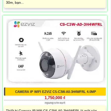
30m, bạn...
CAMERA IP WIFI EZVIZ CS-C3W-A0-3H4WFRL 4.0MP
1,750,000 ₫
ngung s₫n xu₫t
Thiết bị Camera IP Wifi CS-C3W-A0-3H4WFRL là một sản