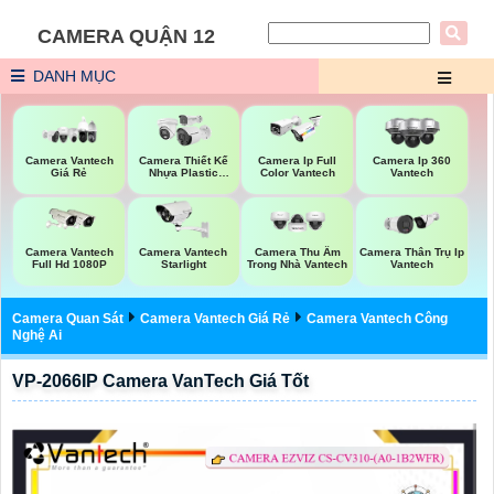
CAMERA QUẬN 12
DANH MỤC
Camera Vantech
Camera Thiết Kế
Camera Ip Full
Camera Ip 360
Giá Rẻ
Nhựa Plastic
Color Vantech
Vantech
Vantech
Camera Vantech
Camera Vantech
Camera Thu Âm
Camera Thân Trụ Ip
Full Hd 1080P
Starlight
Trong Nhà Vantech
Vantech
Camera Quan Sát
Camera Vantech Giá Rẻ
Camera Vantech Công
Nghệ Ai
VP-2066IP Camera VanTech Giá Tốt