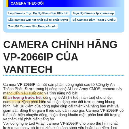
CAMERA THEO GÓI
Lắp Camera Trọn Bộ Độ Phân Giải Ultra Hd
Trọn Bộ Camera Ip Visioncop
Lắp camera wifi hot nhất giá rẻ chất lượng
Bộ Camera Đàm Thoại 2 Chiều
Trọn Bộ Camera Nên Dùng sắc nét
CAMERA CHÍNH HÃNG
VP-2066IP
CỦA
VANTECH
Camera
VP-2066IP
là một sản phẩm công nghệ cao từ Công ty An
Thành Phát. Được trang bị công nghệ AI Led Array CMOS, camera này
mang đến hiệu suất cao và tính năng nổi bật.
📸
ấn tượng trước hết
công nghệ AI (Trí tuệ nhân tạo) cho phép
camera tự động phát hiện và nhận dạng các đối tượng trong khung
hình. Nét ưu điểm của công nghệ giúp cải thiện khả năng bảo mật và
giám sát, đồng thời giảm thiểu các cảnh báo giả. Camera
VP-2066IP
có
thể phát hiện chuyển động, nhận dạng khuôn mặt, phân loại đối tượng
và thậm chí phát hiển tiếng ồn.
Với công nghệ Led Array, camera
VP-2066IP
cho phép thu hình chất
lượng cao ngay cả trong điều kiện ánh sáng yếu hoặc ban đêm. Led