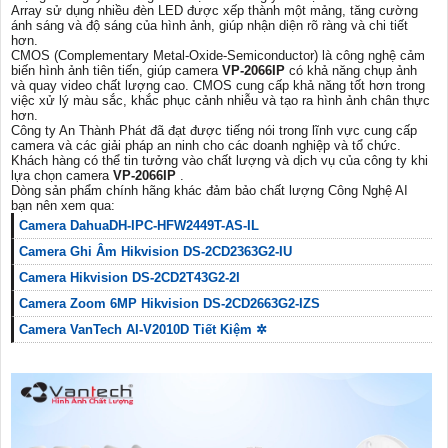
Array sử dụng nhiều đèn LED được xếp thành một mảng, tăng cường
ánh sáng và độ sáng của hình ảnh, giúp nhận diện rõ ràng và chi tiết
hơn.
CMOS (Complementary Metal-Oxide-Semiconductor) là công nghệ cảm
biến hình ảnh tiên tiến, giúp camera
VP-2066IP
có khả năng chụp ảnh
và quay video chất lượng cao. CMOS cung cấp khả năng tốt hơn trong
việc xử lý màu sắc, khắc phục cảnh nhiễu và tạo ra hình ảnh chân thực
hơn.
Công ty An Thành Phát đã đạt được tiếng nói trong lĩnh vực cung cấp
camera và các giải pháp an ninh cho các doanh nghiệp và tổ chức.
Khách hàng có thể tin tưởng vào chất lượng và dịch vụ của công ty khi
lựa chọn camera
VP-2066IP
.
Dòng sản phẩm chính hãng khác đảm bảo chất lượng Công Nghệ AI
bạn nên xem qua:
Camera DahuaDH-IPC-HFW2449T-AS-IL
Camera Ghi Âm Hikvision DS-2CD2363G2-IU
Camera Hikvision DS-2CD2T43G2-2I
Camera Zoom 6MP Hikvision DS-2CD2663G2-IZS
Camera VanTech AI-V2010D Tiết Kiệm ✲