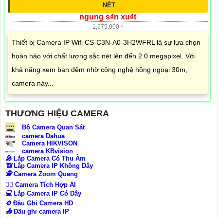
NÉT
ngung s₫n xu₫t
1,675,000 ₫
Thiết bị Camera IP Wifi CS-C3N-A0-3H2WFRL là sự lựa chọn
hoàn hảo với chất lượng sắc nét lên đến 2.0 megapixel. Với
khả năng xem ban đêm nhờ công nghệ hồng ngoại 30m,
camera này...
THƯƠNG HIỆU CAMERA
Bộ Camera Quan Sát
camera Dahua
Camera HIKVISON
camera KBvision
️🎤️
Lắp Camera Có Thu Âm
📶
Lắp Camera IP Không Dây
🕵️
Camera Zoom Quang
🧛‍♀️
Camera Tích Hợp AI
💻
Lắp Camera IP Có Dây
⚙️
Đầu Ghi Camera HD
📥
Đầu ghi camera IP