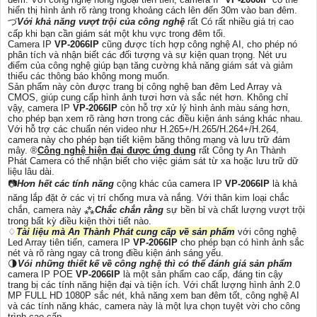
hiển thị hình ảnh rõ ràng trong khoảng cách lên đến 30m vào ban đêm.
づ
Với khả năng vượt trội của công nghệ
rất Có rất nhiều giá trị cao
cấp khi bạn cần giám sát một khu vực trong đêm tối.
Camera IP
VP-2066IP
cũng được tích hợp công nghệ AI, cho phép nó
phân tích và nhận biết các đối tượng và sự kiện quan trọng. Nét ưu
điểm của công nghệ giúp bạn tăng cường khả năng giám sát và giảm
thiểu các thông báo không mong muốn.
Sản phẩm này còn được trang bị công nghệ ban đêm Led Array và
CMOS, giúp cung cấp hình ảnh tươi hơn và sắc nét hơn. Không chỉ
vậy, camera IP
VP-2066IP
còn hỗ trợ xử lý hình ảnh màu sáng hơn,
cho phép bạn xem rõ ràng hơn trong các điều kiện ánh sáng khác nhau.
Với hỗ trợ các chuẩn nén video như H.265+/H.265/H.264+/H.264,
camera này cho phép bạn tiết kiệm băng thông mạng và lưu trữ đám
mây. ®️
Công nghệ hiện đại được ứng dụng
rất Công ty An Thành
Phát Camera có thể nhận biết cho việc giám sát từ xa hoặc lưu trữ dữ
liệu lâu dài.
📷
Hơn hết các tính năng
cộng khác của camera IP
VP-2066IP
là khả
năng lắp đặt ở các vị trí chống mưa và nắng. Với thân kim loại chắc
chắn, camera này ⁂
Chắc chắn rằng
sự bền bỉ và chất lượng vượt trội
trong bất kỳ điều kiện thời tiết nào.
♢
Tài liệu mà An Thành Phát cung cấp về sản phẩm
với công nghệ
Led Array tiên tiến, camera IP
VP-2066IP
cho phép bạn có hình ảnh sắc
nét và rõ ràng ngay cả trong điều kiện ánh sáng yếu.
🌗
Vói những thiết kế về công nghệ thì có thể đánh giá sản phẩm
camera IP POE
VP-2066IP
là một sản phẩm cao cấp, đáng tin cậy
trang bị các tính năng hiện đại và tiện ích. Với chất lượng hình ảnh 2.0
MP FULL HD 1080P sắc nét, khả năng xem ban đêm tốt, công nghệ AI
và các tính năng khác, camera này là một lựa chọn tuyệt vời cho công
trình cao cấp.