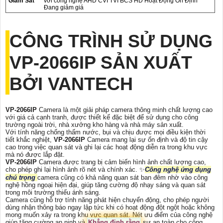
Giám Sát
với công nghệ AHD CVI TVI BCS HD Hoặt Động Ổn Định
Đang giảm giá
CÔNG TRÌNH SỬ DỤNG
VP-2066IP
SẢN XUẤT
BỞI VANTECH
VP-2066IP
Camera là một giải pháp camera thông minh chất lượng cao
với giá cả cạnh tranh, được thiết kế đặc biệt để sử dụng cho công
trường ngoài trời, nhà xưởng kho hàng và nhà máy sản xuất.
Với tính năng chống thấm nước, bụi và chịu được mọi điều kiện thời
tiết khắc nghiệt,
VP-2066IP
Camera mang lại sự ổn định và độ tin cậy
cao trong việc quan sát và ghi lại các hoạt động diễn ra trong khu vực
mà nó được lắp đặt.
VP-2066IP
Camera được trang bị cảm biến hình ảnh chất lượng cao,
cho phép ghi lại hình ảnh rõ nét và chính xác. ✨
Công nghệ ứng dụng
chú trọng
camera cũng có khả năng quan sát ban đêm nhờ vào công
nghệ hồng ngoại hiện đại, giúp tăng cường độ nhạy sáng và quan sát
trong môi trường thiếu ánh sáng.
Camera cũng hỗ trợ tính năng phát hiện chuyển động, cho phép người
dùng nhận thông báo ngay lập tức khi có hoạt động đột ngột hoặc không
mong muốn xảy ra trong khu vực quan sát. Nét ưu điểm của công nghệ
giúp tăng cường an ninh và
Khẳng định rằng
sự an toàn cho công