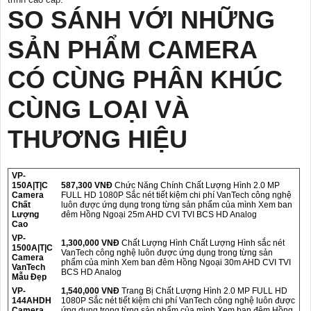
SO SÁNH VỚI NHỮNG
SẢN PHẨM CAMERA
CÓ CÙNG PHÂN KHÚC
CÙNG LOẠI VÀ
THƯƠNG HIỆU
VP-
150A|T|C
587,300 VNĐ
Chức Năng Chính Chất Lượng Hình 2.0 MP
Camera
FULL HD 1080P Sắc nét tiết kiệm chi phí VanTech công nghệ
Chất
luôn được ứng dụng trong từng sản phẩm của mình Xem ban
Lượng
đêm Hồng Ngoại 25m AHD CVI TVI BCS HD Analog
Cao
VP-
1,300,000 VNĐ
Chất Lượng Hình Chất Lượng Hình sắc nét
1500A|T|C
VanTech công nghệ luôn được ứng dụng trong từng sản
Camera
phẩm của mình Xem ban đêm Hồng Ngoại 30m AHD CVI TVI
VanTech
BCS HD Analog
Mẫu Đẹp
VP-
1,540,000 VNĐ
Trang Bị Chất Lượng Hình 2.0 MP FULL HD
144AHDH
1080P Sắc nét tiết kiệm chi phí VanTech công nghệ luôn được
Camera
ứng dụng trong từng sản phẩm của mình Xem ban đêm Hồng