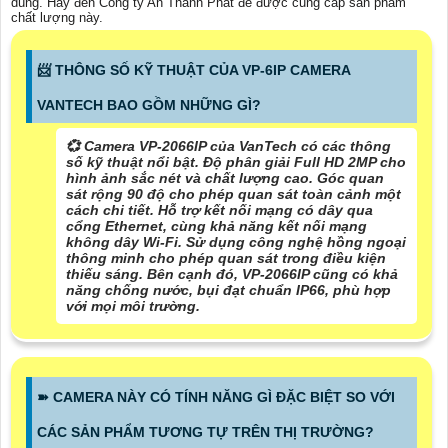
dùng. Hãy đến Công ty An Thành Phát để được cung cấp sản phẩm
chất lượng này.
📨 THÔNG SỐ KỸ THUẬT CỦA VP-6IP CAMERA
VANTECH BAO GỒM NHỮNG GÌ?
💞 Camera VP-2066IP của VanTech có các thông
số kỹ thuật nổi bật. Độ phân giải Full HD 2MP cho
hình ảnh sắc nét và chất lượng cao. Góc quan
sát rộng 90 độ cho phép quan sát toàn cảnh một
cách chi tiết. Hỗ trợ kết nối mạng có dây qua
cổng Ethernet, cùng khả năng kết nối mạng
không dây Wi-Fi. Sử dụng công nghệ hồng ngoại
thông minh cho phép quan sát trong điều kiện
thiếu sáng. Bên cạnh đó, VP-2066IP cũng có khả
năng chống nước, bụi đạt chuẩn IP66, phù hợp
với mọi môi trường.
➽ CAMERA NÀY CÓ TÍNH NĂNG GÌ ĐẶC BIỆT SO VỚI
CÁC SẢN PHẨM TƯƠNG TỰ TRÊN THỊ TRƯỜNG?