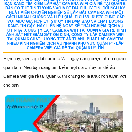
BẠN ĐANG TÌM KIẾM LẮP ĐẶT CAMERA WIFI GIÁ RẺ TẠI QUẬN 6,
BẠN CÓ THỂ TIN TƯỞNG VÀO MỘT ĐỊA CHỈ UY TÍN. ĐỘI NGŨ KỸ
THUẬT VIÊN CHUYÊN NGHIỆP SẼ LẮP ĐẶT CAMERA WIFI MỘT
CÁCH NHANH CHÓNG VÀ HIỆU QUẢ. DỊCH VỤ ĐƯỢC CUNG CẤP
VỚI MỨC GIÁ HỢP LÝ, SỰ UY TÍN ĐẢM BẢO VÀ CHẤT LƯỢNG
ĐÁNG TIN CẬY. HÃY LIÊN HỆ NGAY ĐỂ TRẢI NGHIỆM DỊCH VỤ
TỐT NHẤT.CÔNG TY LẮP CAMERA WIFI TẠI QUẬN 6 GIÁ RẺ HÌNH
ẢNH SẮT NÉT GIÁM SÁT ỔN ĐỊNH, CÔNG TY LẮP CAMERA WIFI
TẠI QUẬN 6 CHẤT LƯỢNG TỐT AN THÀNH PHÁT LẮP CAMERA
NHIỀU KÌNH NGHIỆM DỊCH VỤ NHANH KHU VỰC QUẬN 6"> LẮP
CAMERA WIFI GIÁ RẺ TẠI QUẬN 6 UY TÍN
Hiện nay, việc lắp đặt camera Wifi ngày càng được nhiều người
quan tâm. Nếu bạn đang tìm kiếm một địa chỉ uy tín để lắp
Camera Wifi giá rẻ tại Quận 6, thì chúng tôi là lựa chọn tuyệt vời
cho bạn