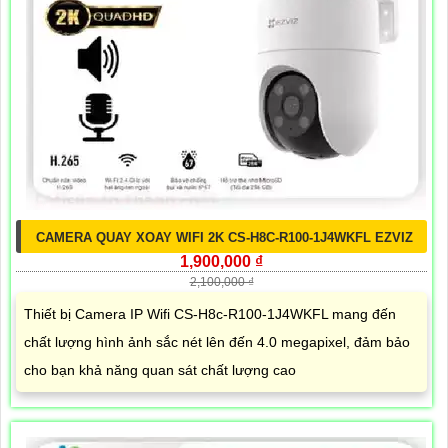
CAMERA QUAY XOAY WIFI 2K CS-H8C-R100-1J4WKFL EZVIZ
1,900,000 ₫
2,100,000 ₫
Thiết bị Camera IP Wifi CS-H8c-R100-1J4WKFL mang đến
chất lượng hình ảnh sắc nét lên đến 4.0 megapixel, đảm bảo
cho bạn khả năng quan sát chất lượng cao