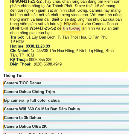
HFW3441T-ZS-S2
, hãy chắc chắn rằng bạn đang tìm kiếm sản
phẩm chính hãng tại An Thành Phát. Được thiết kế để mang
đến trải nghiệm giám sát an ninh chất lượng, camera này mang
lại hình ảnh sắc nét và chất lượng video cao. Với các tính năng
thông minh và hiện đại, thiết bị sẽ đáp ứng mọi nhu cầu của bạn
trong việc giám sát và bảo vệ. Hãy đầu tư vào Camera Dahua
DH-IPC-HFW3441T-ZS-S2
để
tin tưởng
an ninh và sự an tâm
cho không gian của bạn.
Trụ Sở:
51 Lũy Bán Bích, P. Tân Thới Hòa, Q.Tân Phú,
TP.HCM
Hotline: 0938.11.23.99
Chi Nhánh 1:
445/38 Tân Hòa Đông,P Bình Trị Đông, Bình
Tân, TP HCM
Kỹ Thuật:
0906.855.330
Điện Thoại:
(028) 6688.4949
Thông Tin:
Camera TIOC Dahua
Camera Dahua Chống Trộm
lắp camera ip full color dahua
Camera Wifi 360 Có Màu Ban Đêm Dahua
Camera Ip 3k Dahua
Camera Dahua Ultra 2K