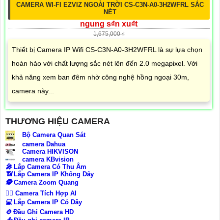
CAMERA WI-FI EZVIZ NGOÀI TRỜI CS-C3N-A0-3H2WFRL SẮC
NÉT
ngung s₫n xu₫t
1,675,000 ₫
Thiết bị Camera IP Wifi CS-C3N-A0-3H2WFRL là sự lựa chọn
hoàn hảo với chất lượng sắc nét lên đến 2.0 megapixel. Với
khả năng xem ban đêm nhờ công nghệ hồng ngoại 30m,
camera này...
THƯƠNG HIỆU CAMERA
Bộ Camera Quan Sát
camera Dahua
Camera HIKVISON
camera KBvision
️🎤️
Lắp Camera Có Thu Âm
📶
Lắp Camera IP Không Dây
🕵️
Camera Zoom Quang
🧛‍♀️
Camera Tích Hợp AI
💻
Lắp Camera IP Có Dây
⚙️
Đầu Ghi Camera HD