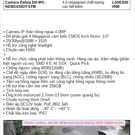
Camera Dahua DH-IPC-
4.0 megapixel chất lượng
1,500,000
HDW1430DT-STW
cao tiết kiệm
VNĐ
• Camera IP thân hồng ngoại 4.0MP
• Độ phân giải 4 Megapixel cảm biến CMOS kích thước 1/3”
• 25/30fps@2688 × 1520
• Hỗ trợ công nghệ Starlight
• Chuẩn nén H265
+
• Hỗ trợ chức năng phát hiện thông minh: Hàng rào ảo, Xâm nhập (phân
biệt người và xe), SMD 4.0, AI SSA , Quick Pick
• Chống ngược sáng WDR(120dB)
• Chế độ ngày đêm (ICR), tự động cân bằng trắng (AWB), tự động bù
sáng (AGC), chống ngược sáng (BLC), chống nhiễu (3D-DNR).
• Tầm xa hồng ngoại 60m với công nghệ hồng ngoại thông minh
• Hỗ trợ khe cắm thẻ nhớ 256GB
• Tích hợp mic
• Ống kính motorized 2.7mm-13.5mm (zoom quang 5x)
• Chuẩn tương thích Onvif
• Điện áp DC12V hoặc PoE (802.3af)
• Nhiệt độ hoạt động : -30° C ~ +60° C.
• Chất liệu kim loại, IP67