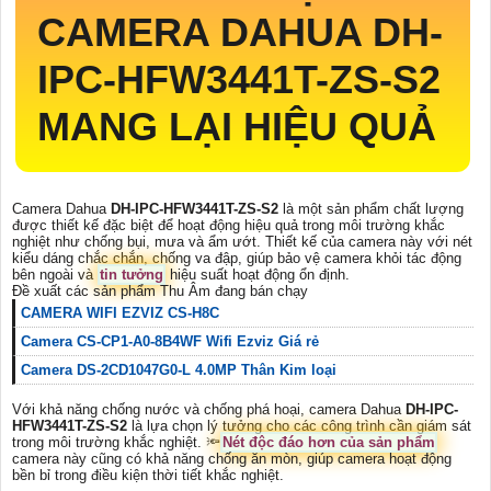
CAMERA DAHUA
DH-
IPC-HFW3441T-ZS-S2
MANG LẠI HIỆU QUẢ
Camera Dahua
DH-IPC-HFW3441T-ZS-S2
là một sản phẩm chất lượng
được thiết kế đặc biệt để hoạt động hiệu quả trong môi trường khắc
nghiệt như chống bụi, mưa và ẩm ướt. Thiết kế của camera này với nét
kiểu dáng chắc chắn, chống va đập, giúp bảo vệ camera khỏi tác động
bên ngoài và
tin tưởng
hiệu suất hoạt động ổn định.
Đề xuất các sản phẩm Thu Âm đang bán chạy
CAMERA WIFI EZVIZ CS-H8C
Camera CS-CP1-A0-8B4WF Wifi Ezviz Giá rẻ
Camera DS-2CD1047G0-L 4.0MP Thân Kim loại
Với khả năng chống nước và chống phá hoại, camera Dahua
DH-IPC-
HFW3441T-ZS-S2
là lựa chọn lý tưởng cho các công trình cần giám sát
trong môi trường khắc nghiệt. 🔦
Nét độc đáo hơn của sản phẩm
camera này cũng có khả năng chống ăn mòn, giúp camera hoạt động
bền bỉ trong điều kiện thời tiết khắc nghiệt.