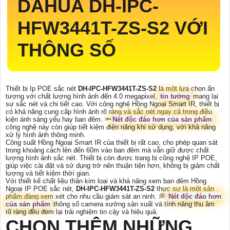
DAHUA
DH-IPC-
HFW3441T-ZS-S2
VỚI
THÔNG SỐ
Thiết bị Ip POE sắc nét
DH-IPC-HFW3441T-ZS-S2
là một lựa chọn ấn
tượng với chất lượng hình ảnh đến 4.0 megapixel,
tin tưởng
mang lại
sự sắc nét và chi tiết cao. Với công nghệ Hồng Ngoại Smart IR, thiết bị
có khả năng cung cấp hình ảnh rõ ràng và sắc nét ngay cả trong điều
kiện ánh sáng yếu hay ban đêm. 🔦
Nét độc đáo hơn của sản phẩm
công nghệ này còn giúp tiết kiệm điện năng khi sử dụng, với khả năng
xử lý hình ảnh thông minh.
Công suất Hồng Ngoại Smart IR của thiết bị rất cao, cho phép quan sát
trong khoảng cách lên đến 60m vào ban đêm mà vẫn giữ được chất
lượng hình ảnh sắc nét. Thiết bị còn được trang bị công nghệ IP POE,
giúp việc cài đặt và sử dụng trở nên thuận tiện hơn, không bị giảm chất
lượng và tiết kiệm thời gian.
Với thiết kế chất liệu thân kim loại và khả năng xem ban đêm Hồng
Ngoại IP POE sắc nét,
DH-IPC-HFW3441T-ZS-S2
thực sự là một sản
phẩm đáng xem xét cho nhu cầu giám sát an ninh. ️💭
Nét độc đáo hơn
của sản phẩm
thông số camera xưởng sản xuất và tính năng thu âm
rõ ràng đều đem lại trải nghiệm tin cậy và hiệu quả.
CHỌN THÊM NHỮNG