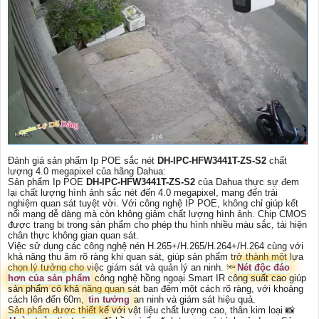
Đánh giá sản phẩm Ip POE sắc nét
DH-IPC-HFW3441T-ZS-S2
chất
lượng 4.0 megapixel của hãng Dahua:
Sản phẩm Ip POE
DH-IPC-HFW3441T-ZS-S2
của Dahua thực sự đem
lại chất lượng hình ảnh sắc nét đến 4.0 megapixel, mang đến trải
nghiệm quan sát tuyệt vời. Với công nghệ IP POE, không chỉ giúp kết
nối mạng dễ dàng mà còn không giảm chất lượng hình ảnh. Chip CMOS
được trang bị trong sản phẩm cho phép thu hình nhiều màu sắc, tái hiện
chân thực không gian quan sát.
Việc sử dụng các công nghệ nén H.265+/H.265/H.264+/H.264 cùng với
khả năng thu âm rõ ràng khi quan sát, giúp sản phẩm trở thành một lựa
chọn lý tưởng cho việc giám sát và quản lý an ninh. 🔦
Nét độc đáo
hơn của sản phẩm
công nghệ hồng ngoại Smart IR công suất cao giúp
sản phẩm có khả năng quan sát ban đêm một cách rõ ràng, với khoảng
cách lên đến 60m,
tin tưởng
an ninh và giám sát hiệu quả.
Sản phẩm được thiết kế với vật liệu chất lượng cao, thân kim loại 📸