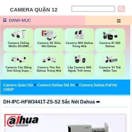
CAMERA QUẬN 12
DANH MỤC
Camera Wifi Dahua
Camera Chống
Camera 2K Siêu
Camera IP 360
Trong Nhà
Nhiễu 3D-DNR
Nét Dahua
Dahua
Dahua
Lắp Camera Wifi
Camera Cân Bằng
Camera Thu Âm
Camera Trí Tuệ
Ngoài Trời Imou
Ánh Sáng Super
Dahua Trong Nhà
Nhân Tạo
Adapt
Camera Quan Sát
Camera Dahua Giá Rẻ
Camera Dahua Full Hd
1080P
DH-IPC-HFW3441T-ZS-S2 Sắc Nét Dahua ➠