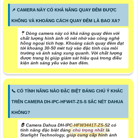
📌 CAMERA NÀY CÓ KHẢ NĂNG QUAY ĐÊM ĐƯỢC
KHÔNG VÀ KHOẢNG CÁCH QUAY ĐÊM LÀ BAO XA?
🤵 Dòng camera này có khả năng quay đêm với
chất lượng hình ảnh rõ nét nhờ vào công nghệ
hồng ngoại tích hợp. Khoảng cách quay đêm đạt
tới khoảng 30-50 mét tuỳ vào đặc tính của môi
trường và ánh sáng xung quanh. Với chất lượng
được trang bị giúp giám sát hiệu quả trong điều
kiện ánh sáng yếu vào ban đêm.
📞 CÓ TÍNH NĂNG NÀO ĐẶC BIỆT ĐÁNG CHÚ Ý KHÁC
TRÊN CAMERA DH-IPC-HFW4T-ZS-S SẮC NÉT DAHUA
KHÔNG?
🤴 Camera Dahua DH-IPC-HFW3441T-ZS-S2 có
tính năng đặc biệt đáng
chú trọng nhất
là
Starlight Technology, giúp cung cấp hình ảnh