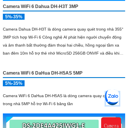
Camera WiFi 6 Dahua DH-H3T 3MP
5%-35%
Camera Dahua DH-H3T là dòng camera quay quét trong nhà 355°
3MP tích hợp Wi-Fi 6 Công nghệ AI phát hiện người chuyển động
và âm thanh bất thường đàm thoại hai chiều, hồng ngoại tầm xa
ban đêm 10m hỗ trợ thẻ nhớ MicroSD 256GB ONVIF và điều khiển
từ xa qua ứng dụng DMSS
Camera WiFi 6 DaHua DH-H5AS 5MP
5%-35%
Camera WiFi 6 DaHua DH-H5AS là dòng camera quay quét 355°
trong nhà 5MP hỗ trợ Wi-Fi 6 băng tần