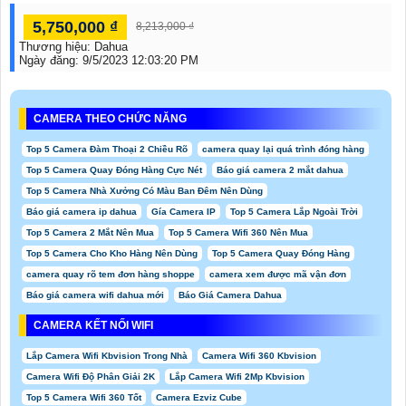
5,750,000 ₫
8,213,000 ₫
Thương hiệu:
Dahua
Ngày đăng:
9/5/2023 12:03:20 PM
CAMERA THEO CHỨC NĂNG
Top 5 Camera Đàm Thoại 2 Chiều Rõ
camera quay lại quá trình đóng hàng
Top 5 Camera Quay Đóng Hàng Cực Nét
Báo giá camera 2 mắt dahua
Top 5 Camera Nhà Xưởng Có Màu Ban Đêm Nên Dùng
Báo giá camera ip dahua
Gía Camera IP
Top 5 Camera Lắp Ngoài Trời
Top 5 Camera 2 Mắt Nên Mua
Top 5 Camera Wifi 360 Nên Mua
Top 5 Camera Cho Kho Hàng Nên Dùng
Top 5 Camera Quay Đóng Hàng
camera quay rõ tem đơn hàng shoppe
camera xem được mã vận đơn
Báo giá camera wifi dahua mới
Báo Giá Camera Dahua
CAMERA KẾT NỐI WIFI
Lắp Camera Wifi Kbvision Trong Nhà
Camera Wifi 360 Kbvision
Camera Wifi Độ Phân Giải 2K
Lắp Camera Wifi 2Mp Kbvision
Top 5 Camera Wifi 360 Tốt
Camera Ezviz Cube