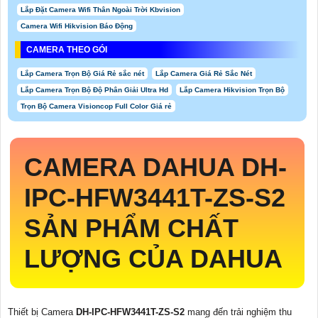
Lắp Đặt Camera Wifi Thân Ngoài Trời Kbvision
Camera Wifi Hikvision Báo Động
CAMERA THEO GÓI
Lắp Camera Trọn Bộ Giá Rẻ sắc nét
Lắp Camera Giá Rẻ Sắc Nét
Lắp Camera Trọn Bộ Độ Phân Giải Ultra Hd
Lắp Camera Hikvision Trọn Bộ
Trọn Bộ Camera Visioncop Full Color Giá rẻ
CAMERA DAHUA
DH-
IPC-HFW3441T-ZS-S2
SẢN PHẨM CHẤT
LƯỢNG CỦA DAHUA
Thiết bị Camera
DH-IPC-HFW3441T-ZS-S2
mang đến trải nghiệm thu