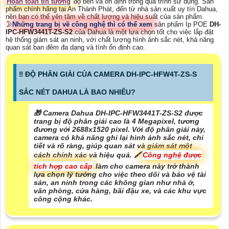
Hoàn toàn tin tưởng
độ bền và ổn định trong quá trình sử dụng. Sản
phẩm chính hãng tại An Thành Phát, đến từ nhà sản xuất uy tín Dahua,
nên bạn có thể yên tâm về chất lượng và hiệu suất của sản phẩm.
🌛
Những trang bị về công nghệ thì có thể xem
sản phẩm Ip POE
DH-
IPC-HFW3441T-ZS-S2
của Dahua là một lựa chọn tốt cho việc lắp đặt
hệ thống giám sát an ninh, với chất lượng hình ảnh sắc nét, khả năng
quan sát ban đêm đa dạng và tính ổn định cao.
‼️ ĐỘ PHÂN GIẢI CỦA CAMERA DH-IPC-HFW4T-ZS-S
SẮC NÉT DAHUA LÀ BAO NHIÊU?
🎁 Camera Dahua DH-IPC-HFW3441T-ZS-S2 được
trang bị độ phân giải cao là 4 Megapixel, tương
đương với 2688x1520 pixel. Với độ phân giải này,
camera có khả năng ghi lại hình ảnh sắc nét, chi
tiết và rõ ràng, giúp quan sát và giám sát một
cách chính xác và hiệu quả. 🖍
Công nghệ được
tích hợp cao cấp
làm cho camera này trở thành
lựa chọn lý tưởng cho việc theo dõi và bảo vệ tài
sản, an ninh trong các không gian như nhà ở,
văn phòng, cửa hàng, bãi đậu xe, và các khu vực
công cộng khác.