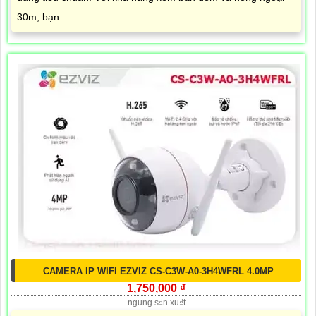
30m, bạn...
CAMERA IP WIFI EZVIZ CS-C3W-A0-3H4WFRL 4.0MP
1,750,000 ₫
ngung s₫n xu₫t