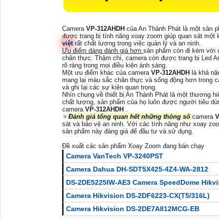
Camera
VP-312AHDH
của An Thành Phát là một sản p
được trang bị tính năng xoay zoom giúp quan sát một k
việt
rất chất lượng trong việc quản lý và an ninh.
Ưu điểm dáng đánh giá hơn
sản phẩm còn đi kèm với 
chân thực. Thậm chí, camera còn được trang bị Led Arr
rõ ràng trong mọi điều kiện ánh sáng.
Một ưu điểm khác của camera
VP-312AHDH
là khả nă
mang lại màu sắc chân thực và sống động hơn trong cá
và ghi lại các sự kiện quan trọng.
Nhìn chung về thiết bị An Thành Phát là một thương hi
chất lượng, sản phẩm của họ luôn được người tiêu dùn
camera
VP-312AHDH
.
🔅
Đánh giá tổng quan hết những thông số
camera
sát và bảo vệ an ninh. Với các tính năng như xoay z
sản phẩm này đáng giá để đầu tư và sử dụng.
Đề xuất các sản phẩm Xoay Zoom đang bán chạy
Camera VanTech VP-3240PST
Camera Dahua DH-SDT5X425-4Z4-WA-2812
DS-2DE5225IW-AE3 Camera SpeedDome Hikvi
Camera Hikvision DS-2DF6223-CX(T5/316L)
Camera Hikvision DS-2DE7A812MCG-EB