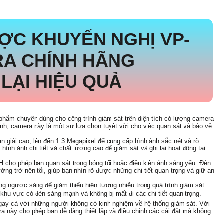
ƯỢC KHUYẾN NGHỊ
VP-
A CHÍNH HÃNG
LẠI HIỆU QUẢ
hẩm chuyên dùng cho công trình giám sát trên diện tích có lượng camera
ịnh, camera này là một sự lựa chọn tuyệt vời cho việc quan sát và bảo vệ
ân giải cao, lên đến 1.3 Megapixel để cung cấp hình ảnh sắc nét và rõ
hình ảnh chi tiết và chất lượng cao để giám sát và ghi lại hoạt động tại
DH
cho phép bạn quan sát trong bóng tối hoặc điều kiện ánh sáng yếu. Đèn
ờng trở nên tối, giúp bạn nhìn rõ được những chi tiết quan trọng và giữ an
ng ngược sáng để giảm thiểu hiện tượng nhiễu trong quá trình giám sát.
khu vực có đèn sáng mạnh và không bị mất đi các chi tiết quan trọng.
gay cả với những người không có kinh nghiệm về hệ thống giám sát. Với
ra này cho phép bạn dễ dàng thiết lập và điều chỉnh các cài đặt mà không