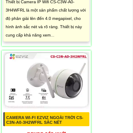
Thiết bị Camera IP Wifi CS-C3W-A0-
3H4WFRL là một sản phẩm chất lượng với
độ phân giải lên đến 4.0 megapixel, cho
hình ảnh sắc nét và rõ ràng. Thiết bị này
cung cấp khả năng xem...
CAMERA WI-FI EZVIZ NGOÀI TRỜI CS-
C3N-A0-3H2WFRL SẮC NÉT