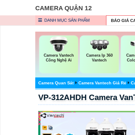
CAMERA QUẬN 12
DANH MỤC
SẢN PHẨM
BÁO GIÁ 
Camera Vantech
Camera Ip 360
Came
Công Nghệ Ai
Vantech
Col
Camera Quan Sát
Camera Vantech Giá Rẻ
C
VP-312AHDH Camera Van