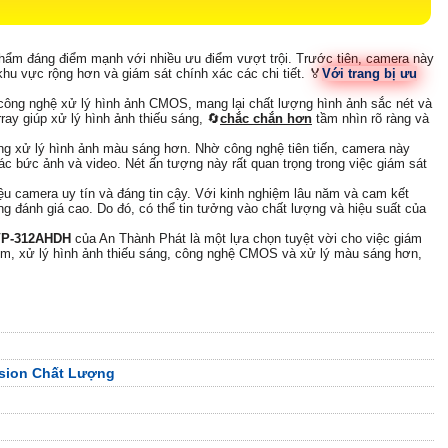
hẩm đáng điểm mạnh với nhiều ưu điểm vượt trội. Trước tiên, camera này
hu vực rộng hơn và giám sát chính xác các chi tiết. ️🏅
Với trang bị ưu
công nghệ xử lý hình ảnh CMOS, mang lại chất lượng hình ảnh sắc nét và
ay giúp xử lý hình ảnh thiếu sáng, 🔄
chắc chắn hơn
tầm nhìn rõ ràng và
ng xử lý hình ảnh màu sáng hơn. Nhờ công nghệ tiên tiến, camera này
c bức ảnh và video. Nét ấn tượng này rất quan trọng trong việc giám sát
ệu camera uy tín và đáng tin cậy. Với kinh nghiệm lâu năm và cam kết
g đánh giá cao. Do đó, có thể tin tưởng vào chất lượng và hiệu suất của
VP-312AHDH
của An Thành Phát là một lựa chọn tuyệt vời cho việc giám
oom, xử lý hình ảnh thiếu sáng, công nghệ CMOS và xử lý màu sáng hơn,
sion Chất Lượng