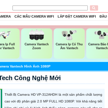
CAMERA
CÁC MẪU CAMERA WIFI
LẮP ĐẶT CAMERA WIFI
ĐẦU
ra Ip Full
Camera Vantech
Camera Ip Có Thu
Camera Báo
or Vantech
Zoom
Âm Vantech
Vantech
amera Vantech Hình Ảnh 1080P
Tech Công Nghệ Mới
Thiết Bị Camera HD VP-312AHDH là một sản phẩm chất lượng
cao với độ phân giải 2.0 MP FULL HD 1080P. Với khả năng tiết
kiệm chi phí xử lý hình ảnh thiếu sáng, camera này sẽ cho ra