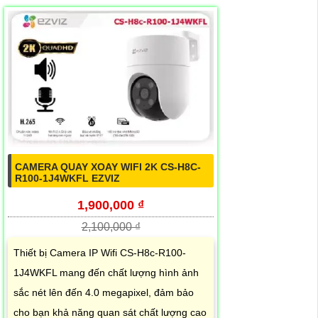
CAMERA QUAY XOAY WIFI 2K CS-H8C-
R100-1J4WKFL EZVIZ
1,900,000 ₫
2,100,000 ₫
Thiết bị Camera IP Wifi CS-H8c-R100-
1J4WKFL mang đến chất lượng hình ảnh
sắc nét lên đến 4.0 megapixel, đảm bảo
cho bạn khả năng quan sát chất lượng cao