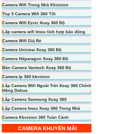
Camera Wifi Trong Nhà Kbvision
Top 5 Camera Wifi 360 Tốt
Camera Wifi Ezviz Xoay 360 Độ
Lắp camera wifi Imou tích hợp báo động
Camera Wifi Giá Rẻ
Camera Uniview Xoay 360 Độ
Camera Hdparagon Xoay 360 Độ
Bán Camera Vantech Xoay 360 Độ
Camera Ip 360 kbvision
Lắp Camera Wifi Ngoài Trời Xoay 360 Chính
Hãng Dahua
Lắp Camera Samsung Xoay 360
Lắp Camera Imou Xoay 360 Trong Nhà
Camera Kbvision 360 Toàn Cảnh
CAMERA KHUYẾN MÃI