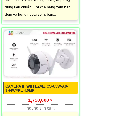
đúng tiêu chuẩn. Với khả năng xem ban
đêm và hồng ngoại 30m, bạn...
CAMERA IP WIFI EZVIZ CS-C3W-A0-
3H4WFRL 4.0MP
1,750,000 ₫
ngung s₫n xu₫t