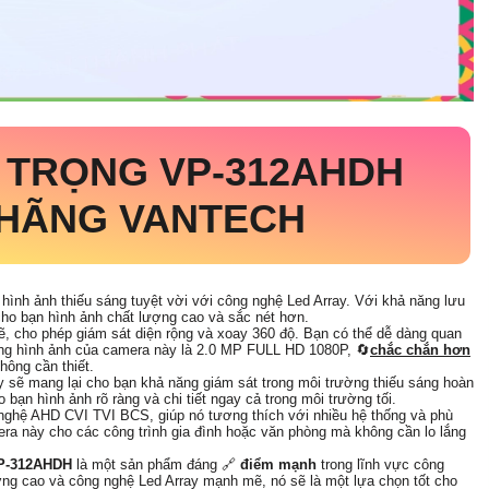
N TRỌNG
VP-312AHDH
 HÃNG VANTECH
hình ảnh thiếu sáng tuyệt vời với công nghệ Led Array. Với khả năng lưu
cho bạn hình ảnh chất lượng cao và sắc nét hơn.
cho phép giám sát diện rộng và xoay 360 độ. Bạn có thể dễ dàng quan
ợng hình ảnh của camera này là 2.0 MP FULL HD 1080P, 🔄
chắc chắn hơn
hông cần thiết.
 sẽ mang lại cho bạn khả năng giám sát trong môi trường thiếu sáng hoàn
bạn hình ảnh rõ ràng và chi tiết ngay cả trong môi trường tối.
ghệ AHD CVI TVI BCS, giúp nó tương thích với nhiều hệ thống và phù
ra này cho các công trình gia đình hoặc văn phòng mà không cần lo lắng
P-312AHDH
là một sản phẩm đáng 🔗
điểm mạnh
trong lĩnh vực công
ng cao và công nghệ Led Array mạnh mẽ, nó sẽ là một lựa chọn tốt cho