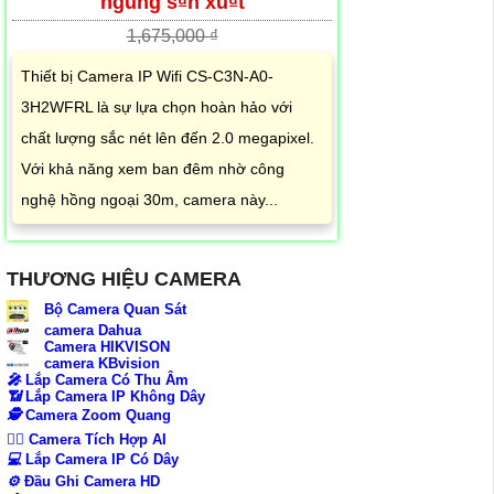
ngung s₫n xu₫t
1,675,000 ₫
Thiết bị Camera IP Wifi CS-C3N-A0-
3H2WFRL là sự lựa chọn hoàn hảo với
chất lượng sắc nét lên đến 2.0 megapixel.
Với khả năng xem ban đêm nhờ công
nghệ hồng ngoại 30m, camera này...
THƯƠNG HIỆU CAMERA
Bộ Camera Quan Sát
camera Dahua
Camera HIKVISON
camera KBvision
️🎤️
Lắp Camera Có Thu Âm
📶
Lắp Camera IP Không Dây
🕵️
Camera Zoom Quang
🧛‍♀️
Camera Tích Hợp AI
💻
Lắp Camera IP Có Dây
⚙️
Đầu Ghi Camera HD