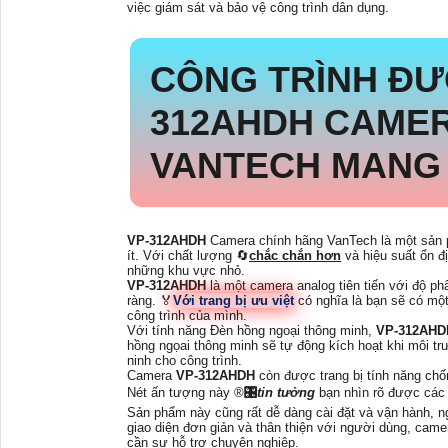
việc giám sát và bảo vệ công trình dân dụng.
CÔNG TRÌNH Đ
312AHDH
CAMER
VANTECH MANG 
VP-312AHDH
Camera chính hãng VanTech là một sản p
ít. Với chất lượng 🔄
chắc chắn hơn
và hiệu suất ổn đ
những khu vực nhỏ.
VP-312AHDH
là một camera analog tiên tiến với độ ph
ràng. ️🏅
Với trang bị ưu việt
có nghĩa là bạn sẽ có một 
công trình của mình.
Với tính năng Đèn hồng ngoại thông minh,
VP-312AH
hồng ngọai thông minh sẽ tự động kích hoạt khi môi trư
ninh cho công trình.
Camera
VP-312AHDH
còn được trang bị tính năng chố
Nét ấn tượng này ®️
🎛
tin tưởng
bạn nhìn rõ được các 
Sản phẩm này cũng rất dễ dàng cài đặt và vận hành, n
giao diện đơn giản và thân thiện với người dùng, came
cần sự hỗ trợ chuyên nghiệp.