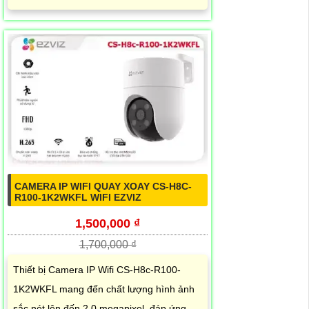
CAMERA IP WIFI QUAY XOAY CS-H8C-
R100-1K2WKFL WIFI EZVIZ
1,500,000 ₫
1,700,000 ₫
Thiết bị Camera IP Wifi CS-H8c-R100-
1K2WKFL mang đến chất lượng hình ảnh
sắc nét lên đến 2.0 megapixel, đáp ứng