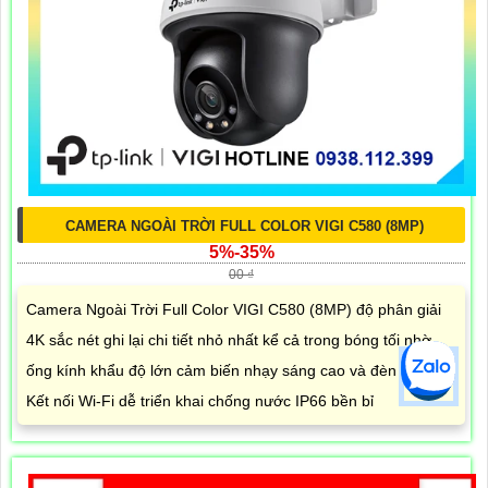
CAMERA NGOÀI TRỜI FULL COLOR VIGI C580 (8MP)
5%-35%
00 ₫
Camera Ngoài Trời Full Color VIGI C580 (8MP) độ phân giải
4K sắc nét ghi lại chi tiết nhỏ nhất kể cả trong bóng tối nhờ
ống kính khẩu độ lớn cảm biến nhạy sáng cao và đèn bổ trợ.
Kết nối Wi-Fi dễ triển khai chống nước IP66 bền bỉ