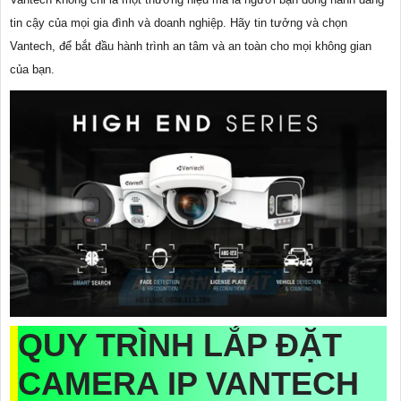
tin cậy của mọi gia đình và doanh nghiệp. Hãy tin tưởng và chọn
Vantech, để bắt đầu hành trình an tâm và an toàn cho mọi không gian
của bạn.
QUY TRÌNH LẮP ĐẶT
CAMERA IP VANTECH