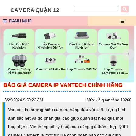
CAMERA QUẬN 12
DANH MỤC
Lắp Camera
Đầu Ghi NVR
Đầu Thu 16 Kênh
Camera Soi Mã Vận
Hikvision Ghi Âm
Kbvision
Kbvision
Đơn
Camera Wifi Giá Rẻ
Lắp Camera
Camera Chống
Lắp Camera Wifi 2K
Samsung Zoom
Trộm Hdparagon
Siêu Nét
BÁO GIÁ CAMERA IP VANTECH CHÍNH HÃNG
3/29/2024 9:50:22 AM
Mức độ quan tâm: 10266
Vantech là thương hiệu camera hàng đầu với chất lượng hình
ảnh sắc nét và độ phân giải cao giúp quan sát hiệu quả mọi
hoạt động. Với thông số kỹ thuật cao cùng giá thành hợp lý thì
camera Vantech là một sự lựa chọn hoàn hảo cho gia đình,