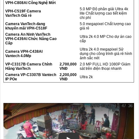
VPH-C808AI Công Nghệ Mới
5.0 MP Độ phân giải Ultra 4k
VPH-C519F Camera
lite Chất lượng cao tiết kiệm
VanTech Giá rẻ
chi phí
Camera VanTech đang
5.0 megapixel Chất lượng cao
khuyến mãi VPH-C518F
giá rẻ
Camera An Ninh VanTech
Ultra 2k 4.0 MP Cho dự án cao
VPH-C439AI Chức Năng Cao
cấp
Cấp
Ultra 2k 4.0 megapixel Sử
Camera VPH-C438AI
dụng cho công trình giá rẻ hình
Vantech 4.0Mp
ảnh sắc nét
VP-C3317B Camera Chính
2,700,000
2.0 MP FULL HD 1080P Giám
Hãng VanTech
VNĐ
sát trên điện thoại nhanh
Camera VP-C3307B Vantech
2,200,000
Ultra 2k
IP POe
VNĐ