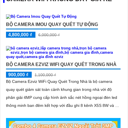
BỘ CAMERA IMOU QUAY QUÉT TỰ ĐỘNG
4,800,000 ₫
6,000,000 ₫
BỘ CAMERA EZVIZ WIFI QUAY QUÉT TRONG NHÀ
900,000 ₫
1,100,000 ₫
Bộ Camera Ezviz WiFi Quay Quét Trong Nhà là bộ camera
quay quét giám sát toàn cảnh khung gian trong nhà với độ
phân giải 4MP cung cấp hình ảnh sắc nét hồng ngoại đèn led
thông minh ban đêm kết hợp với đầu ghi 8 kênh X5S 8W và ổ
cứng 500GB giúp lưu trũ dữ liệu lâu dài