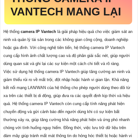
VANTECH MANG LẠI
Hệ thống
camera IP Vantech
là giải pháp hiệu quả cho việc giám sát an
ninh và quản lý tài sản trong các không gian công cộng, doanh nghiệp
hoặc gia đình. Với công nghệ tiên tiến, hệ thống camera IP Vantech
cung cấp hình ảnh chất lượng cao và độ phân giải sắc nét, giúp người
dùng quan sát và ghi lại các sự kiện một cách chi tiết và rõ ràng.
Việc sử dụng hệ thống camera IP Vantech giúp tăng cường an ninh và
giảm thiểu rủi ro về mất trội, đột nhập hoặc hành vi gian lận. Khả năng
kết nối mạng LAN/WAN của hệ thống cho phép người dùng theo dõi từ
xa trên các thiết bị di động, giúp đưa ra các quyết định kịp thời và hiệu
quả. Hệ thống camera IP Vantech còn cung cấp tính năng phát hiện
chuyển động và gửi cảnh báo đến người dùng khi có sự kiện bất
thường xảy ra, giúp tăng cường khả năng phát hiện và ứng phó nhanh
chóng với tình huống nguy hiểm. Đồng thời, việc lưu trữ dữ liệu trên
đám mây giúp tránh mất mát thông tin do hỏng hóc thiết bị hoặc hành vi