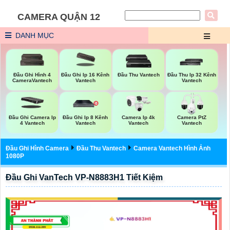
CAMERA QUẬN 12
DANH MỤC
Đầu Ghi Hình 4
Đầu Ghi Ip 16 Kênh
Đầu Thu Vantech
Đầu Thu Ip 32 Kênh
CameraVantech
Vantech
Vantech
Đầu Ghi Camera Ip
Đầu Ghi Ip 8 Kênh
Camera Ip 4k
Camera PtZ
4 Vantech
Vantech
Vantech
Vantech
Đầu Ghi Hình Camera
Đầu Thu Vantech
Camera Vantech Hình Ảnh
1080P
Đầu Ghi VanTech VP-N8883H1 Tiết Kiệm