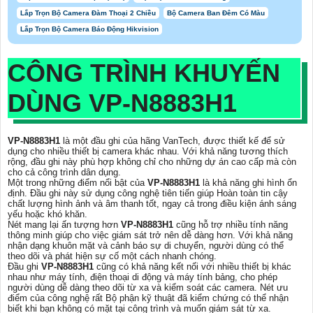
Lắp Trọn Bộ Camera Đàm Thoại 2 Chiều
Bộ Camera Ban Đêm Có Màu
Lắp Trọn Bộ Camera Báo Động Hikvision
CÔNG TRÌNH KHUYẾN
DÙNG
VP-N8883H1
VP-N8883H1
là một đầu ghi của hãng VanTech, được thiết kế để sử
dụng cho nhiều thiết bị camera khác nhau. Với khả năng tương thích
rộng, đầu ghi này phù hợp không chỉ cho những dự án cao cấp mà còn
cho cả công trình dân dụng.
Một trong những điểm nổi bật của
VP-N8883H1
là khả năng ghi hình ổn
định. Đầu ghi này sử dụng công nghệ tiên tiến giúp Hoàn toàn tin cậy
chất lượng hình ảnh và âm thanh tốt, ngay cả trong điều kiện ánh sáng
yếu hoặc khó khăn.
Nét mang lại ấn tượng hơn
VP-N8883H1
cũng hỗ trợ nhiều tính năng
thông minh giúp cho việc giám sát trở nên dễ dàng hơn. Với khả năng
nhận dạng khuôn mặt và cảnh báo sự di chuyển, người dùng có thể
theo dõi và phát hiện sự cố một cách nhanh chóng.
Đầu ghi
VP-N8883H1
cũng có khả năng kết nối với nhiều thiết bị khác
nhau như máy tính, điện thoại di động và máy tính bảng, cho phép
người dùng dễ dàng theo dõi từ xa và kiểm soát các camera. Nét ưu
điểm của công nghệ rất Bộ phận kỹ thuật đã kiểm chứng có thể nhận
biết khi bạn không có mặt tại công trình và muốn giám sát từ xa.