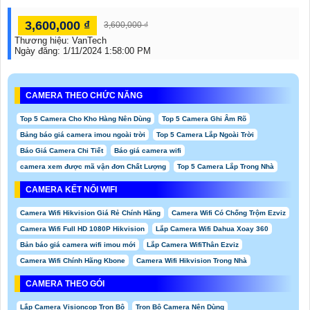
3,600,000 ₫
3,600,000 ₫
Thương hiệu:
VanTech
Ngày đăng:
1/11/2024 1:58:00 PM
CAMERA THEO CHỨC NĂNG
Top 5 Camera Cho Kho Hàng Nên Dùng
Top 5 Camera Ghi Âm Rõ
Bảng báo giá camera imou ngoài trời
Top 5 Camera Lắp Ngoài Trời
Báo Giá Camera Chi Tiết
Báo giá camera wifi
camera xem được mã vận đơn Chất Lượng
Top 5 Camera Lắp Trong Nhà
CAMERA KẾT NỐI WIFI
Camera Wifi Hikvision Giá Rẻ Chính Hãng
Camera Wifi Có Chống Trộm Ezviz
Camera Wifi Full HD 1080P Hikvision
Lắp Camera Wifi Dahua Xoay 360
Bản báo giá camera wifi imou mới
Lắp Camera WifiThân Ezviz
Camera Wifi Chính Hãng Kbone
Camera Wifi Hikvision Trong Nhà
CAMERA THEO GÓI
Lắp Camera Visioncop Trọn Bộ
Trọn Bộ Camera Nên Dùng