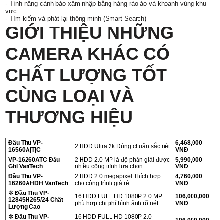
- Tính năng cảnh báo xâm nhập bằng hàng rào ảo và khoanh vùng khu
vực
- Tìm kiếm và phát lại thông minh (Smart Search)
GIỚI THIỆU NHỮNG
CAMERA KHÁC CÓ
CHẤT LƯỢNG TỐT
CÙNG LOẠI VÀ
THƯƠNG HIỆU
Đầu Thu VP-
6,468,000
2 HDD Ultra 2k Đúng chuẩn sắc nét
16560A|T|C
VNĐ
VP-16260ATC Đầu
2 HDD 2.0 MP là độ phân giải được
5,990,000
Ghi VanTech
nhiều công trình lựa chọn
VNĐ
Đầu Thu VP-
2 HDD 2.0 megapixel Thích hợp
4,760,000
16260AHDH VanTech
cho công trình giá rẻ
VNĐ
✲ Đầu Thu VP-
16 HDD FULL HD 1080P 2.0 MP
106,000,000
12845H265/24 Chất
phù hợp chi phí hình ảnh rõ nét
VNĐ
Lượng Cao
✲ Đầu Thu VP-
16 HDD FULL HD 1080P 2.0