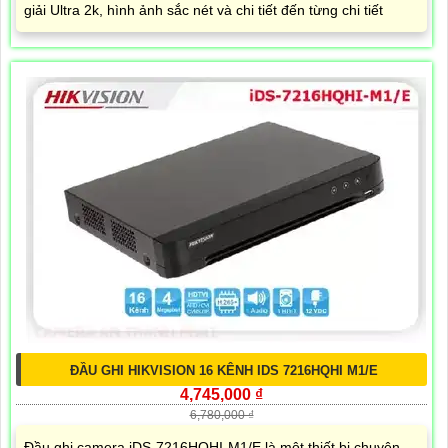
giải Ultra 2k, hình ảnh sắc nét và chi tiết đến từng chi tiết
ĐẦU GHI HIKVISION 16 KÊNH IDS 7216HQHI M1/E
4,745,000 ₫
6,780,000 ₫
Đầu ghi camera iDS-7216HQHI-M1/E là một thiết bị chuyên