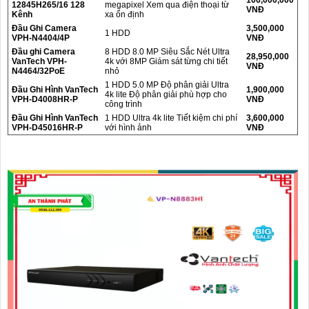
106,000,000
12845H265/16 128
megapixel Xem qua điện thoại từ
VNĐ
Kênh
xa ổn định
Đầu Ghi Camera
3,500,000
1 HDD
VPH-N4404/4P
VNĐ
Đầu ghi Camera
8 HDD 8.0 MP Siêu Sắc Nét Ultra
28,950,000
VanTech VPH-
4k với 8MP Giám sát từng chi tiết
VNĐ
N4464/32PoE
nhỏ
1 HDD 5.0 MP Độ phân giải Ultra
Đầu Ghi Hình VanTech
1,900,000
4k lite Độ phân giải phù hợp cho
VPH-D4008HR-P
VNĐ
công trình
Đầu Ghi Hình VanTech
1 HDD Ultra 4k lite Tiết kiệm chi phí
3,600,000
VPH-D45016HR-P
với hình ảnh
VNĐ