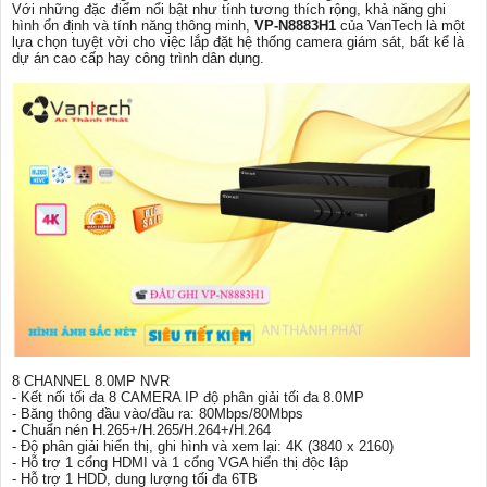
Với những đặc điểm nổi bật như tính tương thích rộng, khả năng ghi
hình ổn định và tính năng thông minh,
VP-N8883H1
của VanTech là một
lựa chọn tuyệt vời cho việc lắp đặt hệ thống camera giám sát, bất kể là
dự án cao cấp hay công trình dân dụng.
8 CHANNEL 8.0MP NVR
- Kết nối tối đa 8 CAMERA IP độ phân giải tối đa 8.0MP
- Băng thông đầu vào/đầu ra: 80Mbps/80Mbps
- Chuẩn nén H.265+/H.265/H.264+/H.264
- Độ phân giải hiển thị, ghi hình và xem lại: 4K (3840 x 2160)
- Hỗ trợ 1 cổng HDMI và 1 cổng VGA hiển thị độc lập
- Hỗ trợ 1 HDD, dung lượng tối đa 6TB