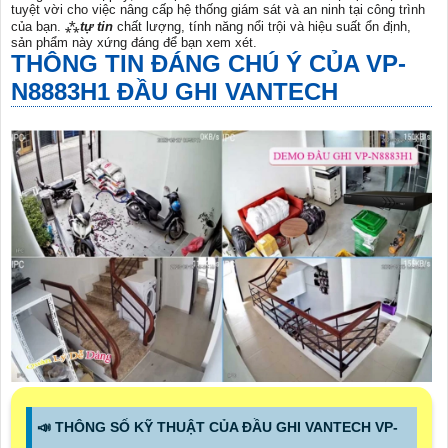
tuyệt vời cho việc nâng cấp hệ thống giám sát và an ninh tại công trình
của bạn. ⁂
tự tin
chất lượng, tính năng nổi trội và hiệu suất ổn định,
sản phẩm này xứng đáng để bạn xem xét.
THÔNG TIN ĐÁNG CHÚ Ý CỦA
VP-
N8883H1
ĐẦU GHI VANTECH
📣 THÔNG SỐ KỸ THUẬT CỦA ĐẦU GHI VANTECH VP-