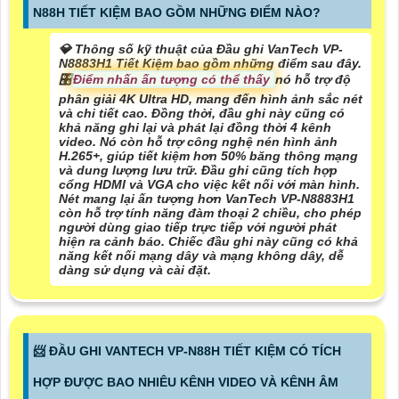
N88H TIẾT KIỆM BAO GỒM NHỮNG ĐIỂM NÀO?
💎 Thông số kỹ thuật của Đầu ghi VanTech VP-
N8883H1 Tiết Kiệm bao gồm những điểm sau đây.
🎛
Điểm nhấn ấn tượng có thể thấy
nó hỗ trợ độ
phân giải 4K Ultra HD, mang đến hình ảnh sắc nét
và chi tiết cao. Đồng thời, đầu ghi này cũng có
khả năng ghi lại và phát lại đồng thời 4 kênh
video. Nó còn hỗ trợ công nghệ nén hình ảnh
H.265+, giúp tiết kiệm hơn 50% băng thông mạng
và dung lượng lưu trữ. Đầu ghi cũng tích hợp
cổng HDMI và VGA cho việc kết nối với màn hình.
Nét mang lại ấn tượng hơn VanTech VP-N8883H1
còn hỗ trợ tính năng đàm thoại 2 chiều, cho phép
người dùng giao tiếp trực tiếp với người phát
hiện ra cảnh báo. Chiếc đầu ghi này cũng có khả
năng kết nối mạng dây và mạng không dây, dễ
dàng sử dụng và cài đặt.
📨 ĐẦU GHI VANTECH VP-N88H TIẾT KIỆM CÓ TÍCH
HỢP ĐƯỢC BAO NHIÊU KÊNH VIDEO VÀ KÊNH ÂM