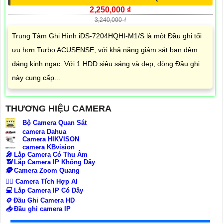
2,250,000 ₫
3,240,000 ₫
Trung Tâm Ghi Hình iDS-7204HQHI-M1/S là một Đầu ghi tối
ưu hơn Turbo ACUSENSE, với khả năng giám sát ban đêm
đáng kinh ngạc. Với 1 HDD siêu sáng và đẹp, dòng Đầu ghi
này cung cấp...
THƯƠNG HIỆU CAMERA
Bộ Camera Quan Sát
camera Dahua
Camera HIKVISON
camera KBvision
️🎤️
Lắp Camera Có Thu Âm
📶
Lắp Camera IP Không Dây
🕵️
Camera Zoom Quang
🧛‍♀️
Camera Tích Hợp AI
💻
Lắp Camera IP Có Dây
⚙️
Đầu Ghi Camera HD
📥
Đầu ghi camera IP