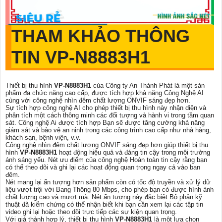
THAM KHẢO THÔNG
TIN
VP-N8883H1
Thiết bị thu hình
VP-N8883H1
của Công ty An Thành Phát là một sản
phẩm đa chức năng cao cấp, được tích hợp khả năng Công Nghệ AI
cùng với công nghệ nhìn đêm chất lượng ONVIF sáng đẹp hơn.
Sự tích hợp công nghệ AI cho phép thiết bị thu hình này nhận diện và
phân tích một cách thông minh các đối tượng và hành vi trong tầm quan
sát. Công nghệ Ai được tích hợp Bạn sẽ được tăng cường khả năng
giám sát và bảo vệ an ninh trong các công trình cao cấp như nhà hàng,
khách sạn, bệnh viện, v.v.
Công nghệ nhìn đêm chất lượng ONVIF sáng đẹp hơn giúp thiết bị thu
hình
VP-N8883H1
hoạt động hiệu quả và đáng tin cậy trong môi trường
ánh sáng yếu. Nét ưu điểm của công nghệ Hoàn toàn tin cậy rằng bạn
có thể theo dõi và ghi lại các hoạt động quan trọng ngay cả vào ban
đêm.
Nét mang lại ấn tượng hơn sản phẩm còn có tốc độ truyền và xử lý dữ
liệu vượt trội với Bang Thông 80 Mbps, cho phép bạn có được hình ảnh
chất lượng cao và mượt mà. Nét ấn tượng này đặc biệt Bộ phận kỹ
thuật đã kiểm chứng có thể nhận biết khi bạn cần xem lại các tập tin
video ghi lại hoặc theo dõi trực tiếp các sự kiện quan trọng.
Với giá thành hợp lý, thiết bị thu hình
VP-N8883H1
là một lựa chọn