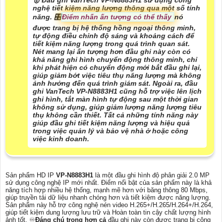
🥇 Đầu ghi VanTech VP-N8883H1 sử dụng công
nghệ tiết kiệm năng lượng thông qua một số tính
năng. 🎛
Điểm nhấn ấn tượng có thể thấy
nó
được trang bị hệ thống hồng ngoại thông minh,
tự động điều chỉnh độ sáng và khoảng cách để
tiết kiệm năng lượng trong quá trình quan sát.
Nét mang lại ấn tượng hơn đầu ghi này còn có
khả năng ghi hình chuyển động thông minh, chỉ
khi phát hiện có chuyển động mới bắt đầu ghi lại,
giúp giảm bớt việc tiêu thụ năng lượng mà không
ảnh hưởng đến quá trình giám sát. Ngoài ra, đầu
ghi VanTech VP-N8883H1 cũng hỗ trợ việc lên lịch
ghi hình, tắt màn hình tự động sau một thời gian
không sử dụng, giúp giảm lượng năng lượng tiêu
thụ không cần thiết. Tất cả những tính năng này
giúp đầu ghi tiết kiệm năng lượng và hiệu quả
trong việc quản lý và bảo vệ nhà ở hoặc công
việc kinh doanh.
Sản phẩm HD IP
VP-N8883H1
là một đầu ghi hình độ phân giải 2.0 MP
sử dụng công nghệ IP mới nhất. Điểm nổi bật của sản phẩm này là khả
năng tích hợp nhiều hệ thống, mạnh mẽ hơn với băng thông 80 Mbps,
giúp truyền tải dữ liệu nhanh chóng hơn và tiết kiệm được năng lượng.
Sản phẩm này hỗ trợ công nghệ nén video H.265+/H.265/H.264+/H.264,
giúp tiết kiệm dung lượng lưu trữ và Hoàn toàn tin cậy chất lượng hình
ảnh tốt. ♾
Đáng chú trọng hơn cả
đầu ghi này còn được trang bị công