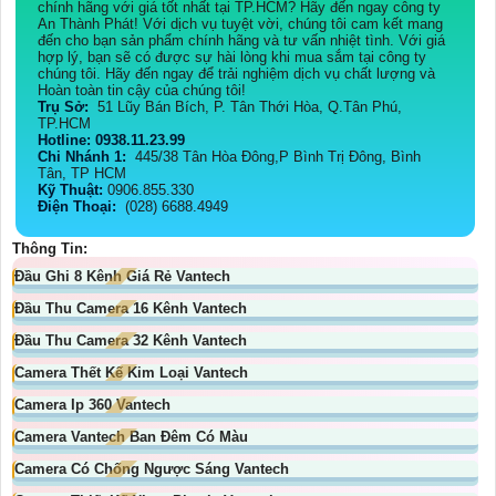
chính hãng với giá tốt nhất tại TP.HCM? Hãy đến ngay công ty
An Thành Phát! Với dịch vụ tuyệt vời, chúng tôi cam kết mang
đến cho bạn sản phẩm chính hãng và tư vấn nhiệt tình. Với giá
hợp lý, bạn sẽ có được sự hài lòng khi mua sắm tại công ty
chúng tôi. Hãy đến ngay để trải nghiệm dịch vụ chất lượng và
Hoàn toàn tin cậy của chúng tôi!
Trụ Sở:
51 Lũy Bán Bích, P. Tân Thới Hòa, Q.Tân Phú,
TP.HCM
Hotline: 0938.11.23.99
Chi Nhánh 1:
445/38 Tân Hòa Đông,P Bình Trị Đông, Bình
Tân, TP HCM
Kỹ Thuật:
0906.855.330
Điện Thoại:
(028) 6688.4949
Thông Tin:
Đầu Ghi 8 Kênh Giá Rẻ Vantech
Đầu Thu Camera 16 Kênh Vantech
Đầu Thu Camera 32 Kênh Vantech
Camera Thết Kế Kim Loại Vantech
Camera Ip 360 Vantech
Camera Vantech Ban Đêm Có Màu
Camera Có Chống Ngược Sáng Vantech