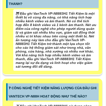
THANH?
🦉 Đầu ghi VanTech VP-N8883H1 Tiết Kiệm là một
thiết bị vô cùng đa năng, có khả năng tích hợp
nhiều kênh video và âm thanh. Nó có thể tích
hợp đến 8 kênh video và 1 kênh âm thanh. Nét ưu
điểm của công nghệ cho phép người dùng quản
lý và giám sát nhiều khu vực, giám sát đồng thời
nhiều vị trí khác nhau trên cùng một thiết bị. Nét
ấn tượng này làm cho đầu ghi VanTech VP-
N8883H1 Tiết Kiệm trở thành một lựa chọn tốt
cho các hệ thống giám sát như trong nhà, văn
phòng, cửa hàng, nhà xưởng và nhiều nơi khác.
Với khả năng tích hợp nhiều kênh video và âm
thanh, đầu ghi VanTech VP-N8883H1 Tiết Kiệm
mang lại sự đa dạng và linh hoạt cho việc giám
sát tương đối dễ dàng.
❓ CÔNG NGHỆ TIẾT KIỆM NĂNG LƯỢNG CỦA ĐẦU GHI
VANTECH VP-N88H HOẠT ĐỘNG NHƯ THẾ NÀO?