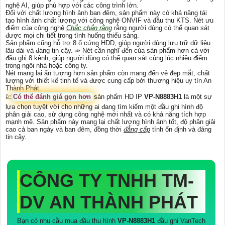
nghệ AI, giúp phù hợp với các công trình lớn.
Đối với chất lượng hình ảnh ban đêm, sản phẩm này có khả năng tái
tạo hình ảnh chất lượng với công nghệ ONVIF và đầu thu KTS. Nét ưu
điểm của công nghệ
Chắc chắn rằng
rằng người dùng có thể quan sát
được mọi chi tiết trong tình huống thiếu sáng.
Sản phẩm cũng hỗ trợ 8 ổ cứng HDD, giúp người dùng lưu trữ dữ liệu
lâu dài và đáng tin cậy. ⤃ Nét cần nghĩ đến của sản phẩm hơn cả với
đầu ghi 8 kênh, giúp người dùng có thể quan sát cùng lúc nhiều điểm
trong ngôi nhà hoặc công ty.
Nét mang lại ấn tượng hơn sản phẩm còn mang đến vẻ đẹp mắt, chất
lượng với thiết kế tinh tế và được cung cấp bởi thương hiệu uy tín An
Thành Phát.
💹
Có thể đánh giá gọn hơn
sản phẩm HD IP
VP-N8883H1
là một sự
lựa chọn tuyệt vời cho những ai đang tìm kiếm một đầu ghi hình độ
phân giải cao, sử dụng công nghệ mới nhất và có khả năng tích hợp
mạnh mẽ. Sản phẩm này mang lại chất lượng hình ảnh tốt, độ phân giải
cao cả ban ngày và ban đêm, đồng thời
đẳng cấp
tính ổn định và đáng
tin cậy.
CÔNG TY TNHH TM-
DV AN THÀNH PHÁT
Bạn có nhu cầu mua đầu thu hình
VP-N8883H1
đầu ghi VanTech