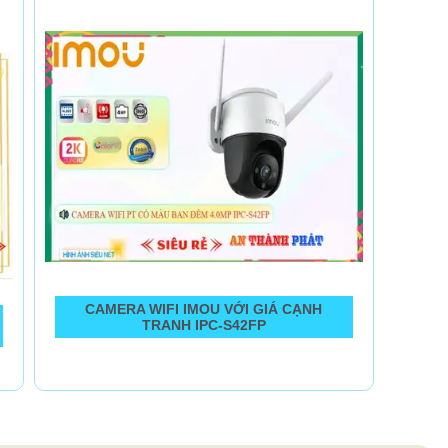
CAMERA WIFI IMOU VỚI GIÁ CẠNH
TRANH IPC-S42FP