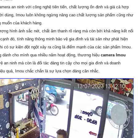
era an ninh với công nghệ tiên tiến, chất lượng ổn định và giá cả hợp
người dùng, Imou luôn không ngừng nâng cao chất lượng sản phẩm cũng như
g muốn của khách hàng.
ợng hình ảnh sắc nét, chất âm thanh rõ ràng mà còn bởi khả năng kết nối
 cạnh đó, tính năng thông minh bảo vệ gia đình và tài sản như phát hiện
khi có sự kiện đột ngột xảy ra cũng là điểm mạnh của các sản phẩm Imou.
g dành cho mình qua nhiều năm hoạt động, thương hiệu
camera Imou
ệ an ninh mà còn là đối tác đáng tin cậy cho mọi gia đình và doanh
hiệu quả, Imou chắc chắn là sự lựa chọn đáng cân nhắc.