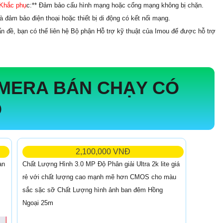
Khắc phụ
c:** Đảm bảo cấu hình mạng hoặc cổng mạng không bị chặn.
 đảm bảo điện thoại hoặc thiết bị di động có kết nối mạng.
n đề, bạn có thể liên hệ Bộ phận Hỗ trợ kỹ thuật của Imou để được hỗ trợ
MERA BÁN CHẠY CÓ
O
2,100,000 VNĐ
Chất Lượng Hình 3.0 MP Độ Phân giải Ultra 2k lite giá
an
rẻ với chất lượng cao mạnh mẽ hơn CMOS cho màu
sắc sặc sỡ Chất Lượng hình ảnh ban đêm Hồng
Ngoại 25m