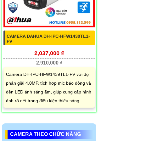
CAMERA DAHUA DH-IPC-HFW1439TL1-
PV
2,037,000 ₫
2,910,000 ₫
Camera DH-IPC-HFW1439TL1-PV với độ
phân giải 4.0MP, tích hợp mic báo động và
đèn LED ánh sáng ấm, giúp cung cấp hình
ảnh rõ nét trong điều kiện thiếu sáng
CAMERA THEO CHỨC NĂNG