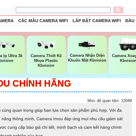
CAMERA
CÁC MẪU CAMERA WIFI
LẮP ĐẶT CAMERA WIFI
ĐẦU
Camera Nhận Diện
 Ip Ultra 3k
Camera Thiết Kế
Camera Xoay
Khuôn Mặt Kbvision
bvision
Nhựa Plastic
Kbvisio
Kbvision
OU CHÍNH HÃNG
Mức độ quan tâm: 12048
ô cùng quan trọng giúp bạn lựa chọn sản phẩm phù hợp. Với đa
nh năng thông minh, Camera Imou đáp ứng mọi nhu cầu giám sát
ược cung cấp báo giá chi tiết, minh bạch và cam kết hàng chính
à doanh nghiệp của bạn