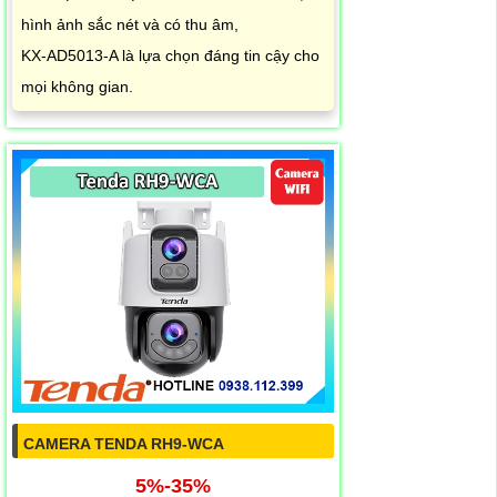
hình ảnh sắc nét và có thu âm,
KX‑AD5013‑A là lựa chọn đáng tin cậy cho
mọi không gian.
CAMERA TENDA RH9-WCA
5%-35%