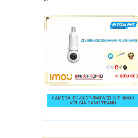
CAMERA IPC-S6DP-5M0WEB WIFI IMOU
VỚI GIÁ CẠNH TRANH