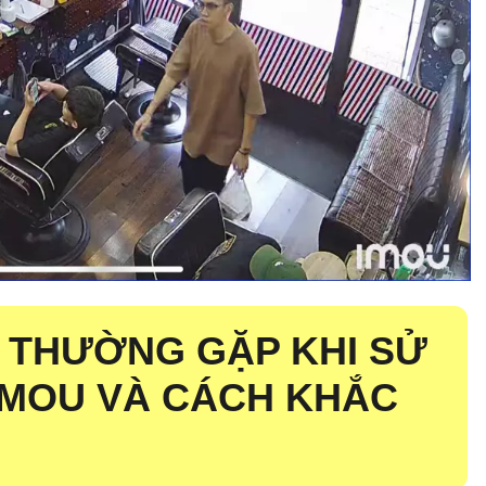
 THƯỜNG GẶP KHI SỬ
IMOU VÀ CÁCH KHẮC