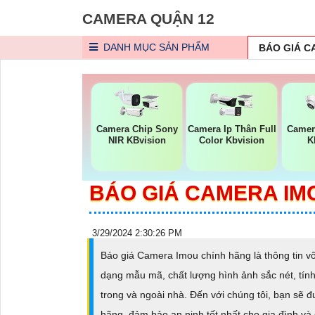
CAMERA QUẬN 12
DANH MỤC
SẢN PHẨM
BÁO GIÁ 
Camera Chip Sony
Camera Ip Thân Full
Camera
NIR KBvision
Color Kbvision
K
BÁO GIÁ CAMERA IM
3/29/2024 2:30:26 PM
Báo giá Camera Imou chính hãng là thông tin v
dạng mẫu mã, chất lượng hình ảnh sắc nét, tí
trong và ngoài nhà. Đến với chúng tôi, bạn sẽ đ
hãng, đảm bảo an ninh tốt nhất cho gia đình v