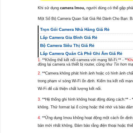
Khi sử dụng
camera Imou,
người dùng có thể gặp phả
Một Số Bộ Camera Quan Sát Giá Rẻ Dành Cho Bạn: B
Trọn Gói Camera Nhà Hàng Giá Rẻ
Lắp Camera Gia Đình Giá Rẻ
Bộ Camera Siêu Thị Giá Rẻ
Lắp Camera Quán Cà Phê Ghi Âm Giá Rẻ
1.
**Không thể kết nối camera với mạng Wi-Fi:** - **
Kh
động lại camera và thiết bị router, cũng như
Tin hơn
mạn
2.
**Camera không phát hình ảnh hoặc có hình ảnh chất
trong phạm vi sóng Wi-Fi ổn định. Kiểm tra kết nối mạ
Wi-Fi để cải thiện chất lượng kết nối.
3.
**Hệ thống ghi hình không hoạt động đúng cách:** - 
không. Thử format lại ổ cứng hoặc thẻ nhớ và bảo đảm
4.
**Ứng dụng Imou không hoạt động một cách ổn định:*
bản mới nhất không. Đảm bảo rằng điện thoại hoặc thiế