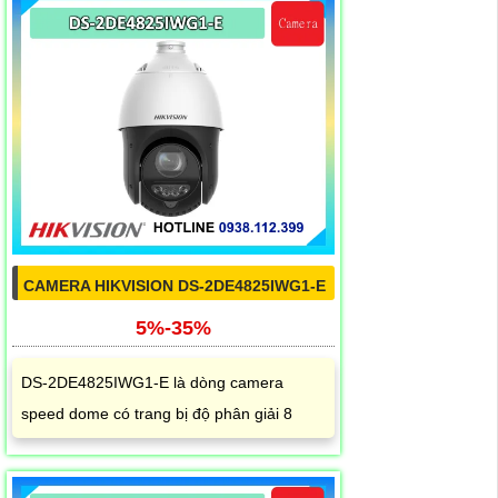
CAMERA HIKVISION DS-2DE4825IWG1-E
5%-35%
DS-2DE4825IWG1-E là dòng camera
speed dome có trang bị độ phân giải 8