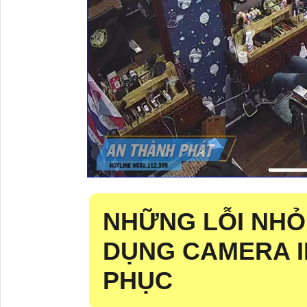
NHỮNG LỖI NHỎ
DỤNG CAMERA 
PHỤC