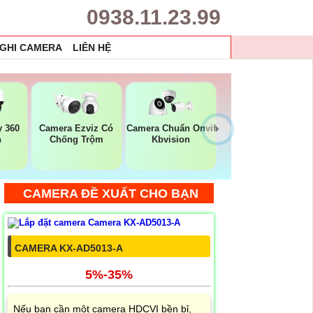
0938.11.23.99
 GHI CAMERA
LIÊN HỆ
 360
Camera Ezviz Có
Camera Chuẩn Onvif
n
Chống Trộm
Kbvision
CAMERA ĐỀ XUẤT CHO BẠN
CAMERA KX-AD5013-A
5%-35%
Nếu bạn cần một camera HDCVI bền bỉ,