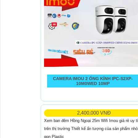
CAMERA IMOU 2 ỐNG KÍNH IPC-S2XP-
10M0WED 10MP
2,400,000 VNĐ
Xem ban đêm Hồng Ngoại 25m Wifi Imou giá rẻ uy t
trên thị trường Thiết kế ấn tượng của sản phẩm nhỏ
gọn Plastic