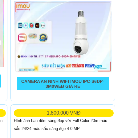
CAMERA AN NINH WIFI IMOU IPC-S6DP-
3M0WEB GIÁ RẺ
1,800,000 VNĐ
Hình ảnh ban đêm sáng đẹp với Full Color 20m màu
ín
sắc 24/24 màu sắc sáng đẹp 4.0 MP