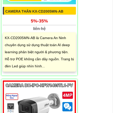
CAMERA THÂN KX-CD2005MN-AB
5%-35%
liên hệ
KX-CD2005MN-AB là Camera An Ninh
chuyên dụng sử dụng thuật toán AI deep
learning phân biệt người & phương tiện.
Hỗ trợ POE không cần dây nguồn. Trang bị
đèn Led giúp nhìn hình...