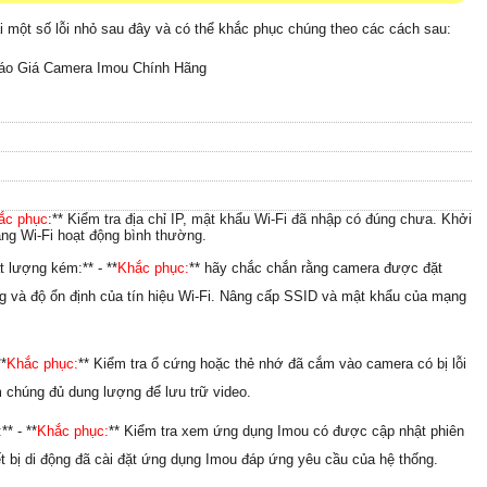
i một số lỗi nhỏ sau đây và có thể khắc phục chúng theo các cách sau:
áo Giá Camera Imou Chính Hãng
ắc phục
:** Kiểm tra địa chỉ IP, mật khẩu Wi-Fi đã nhập có đúng chưa. Khởi
g Wi-Fi hoạt động bình thường.
 lượng kém:** - **
Khắc phục:
** hãy chắc chắn
rằng camera được đặt
ng và độ ổn định của tín hiệu Wi-Fi. Nâng cấp SSID và mật khẩu của mạng
**
Khắc phục:
** Kiểm tra ổ cứng hoặc thẻ nhớ đã cắm vào camera có bị lỗi
 chúng đủ dung lượng để lưu trữ video.
* - **
Khắc phục:
** Kiểm tra xem ứng dụng Imou có được cập nhật phiên
t bị di động đã cài đặt ứng dụng Imou đáp ứng yêu cầu của hệ thống.