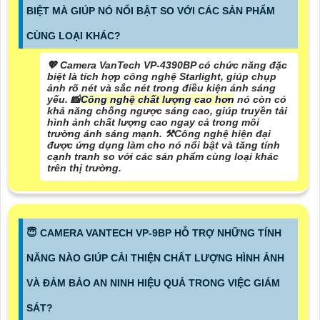
BIỆT MÀ GIÚP NÓ NỔI BẬT SO VỚI CÁC SẢN PHẨM
CÙNG LOẠI KHÁC?
💖 Camera VanTech VP-4390BP có chức năng đặc
biệt là tích hợp công nghệ Starlight, giúp chụp
ảnh rõ nét và sắc nét trong điều kiện ánh sáng
yếu. 📸
Công nghệ chất lượng cao hơn
nó còn có
khả năng chống ngược sáng cao, giúp truyền tải
hình ảnh chất lượng cao ngay cả trong môi
trường ánh sáng mạnh. ⚒
Công nghệ hiện đại
được ứng dụng
làm cho nó nổi bật và tăng tính
cạnh tranh so với các sản phẩm cùng loại khác
trên thị trường.
😇 CAMERA VANTECH VP-9BP HỖ TRỢ NHỮNG TÍNH
NĂNG NÀO GIÚP CẢI THIỆN CHẤT LƯỢNG HÌNH ẢNH
VÀ ĐẢM BẢO AN NINH HIỆU QUẢ TRONG VIỆC GIÁM
SÁT?