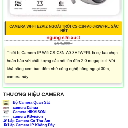
CAMERA WI-FI EZVIZ NGOÀI TRỜI CS-C3N-A0-3H2WFRL SẮC
NÉT
ngung s₫n xu₫t
1,675,000 ₫
Thiết bị Camera IP Wifi CS-C3N-A0-3H2WFRL là sự lựa chọn
hoàn hảo với chất lượng sắc nét lên đến 2.0 megapixel. Với
khả năng xem ban đêm nhờ công nghệ hồng ngoại 30m,
camera này...
THƯƠNG HIỆU CAMERA
Bộ Camera Quan Sát
camera Dahua
Camera HIKVISON
camera KBvision
️🎤️
Lắp Camera Có Thu Âm
📶
Lắp Camera IP Không Dây