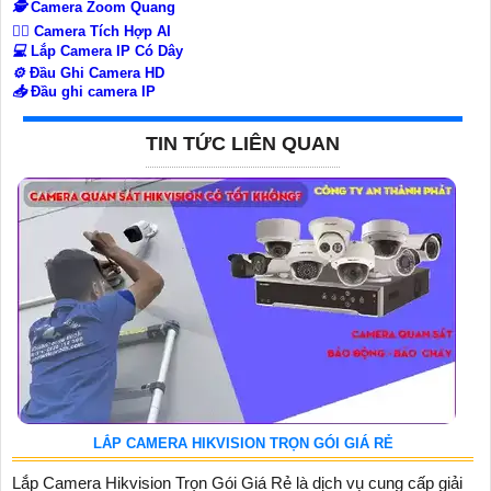
🕵️
Camera Zoom Quang
🧛‍♀️
Camera Tích Hợp AI
💻
Lắp Camera IP Có Dây
⚙️
Đầu Ghi Camera HD
📥
Đầu ghi camera IP
TIN TỨC LIÊN QUAN
LẮP CAMERA HIKVISION TRỌN GÓI GIÁ RẺ
Lắp Camera Hikvision Trọn Gói Giá Rẻ là dịch vụ cung cấp giải