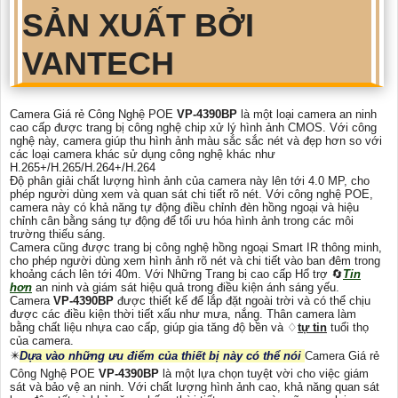
SẢN XUẤT BỞI
VANTECH
Camera Giá rẻ Công Nghệ POE
VP-4390BP
là một loại camera an ninh
cao cấp được trang bị công nghệ chip xử lý hình ảnh CMOS. Với công
nghệ này, camera giúp thu hình ảnh màu sắc sắc nét và đẹp hơn so với
các loại camera khác sử dụng công nghệ khác như
H.265+/H.265/H.264+/H.264
Độ phân giải chất lượng hình ảnh của camera này lên tới 4.0 MP, cho
phép người dùng xem và quan sát chi tiết rõ nét. Với công nghệ POE,
camera này có khả năng tự động điều chỉnh đèn hồng ngoại và hiệu
chỉnh cân bằng sáng tự động để tối ưu hóa hình ảnh trong các môi
trường thiếu sáng.
Camera cũng được trang bị công nghệ hồng ngoại Smart IR thông minh,
cho phép người dùng xem hình ảnh rõ nét và chi tiết vào ban đêm trong
khoảng cách lên tới 40m. Với Những Trang bị cao cấp Hổ trợ 🔄
Tin
hơn
an ninh và giám sát hiệu quả trong điều kiện ánh sáng yếu.
Camera
VP-4390BP
được thiết kế để lắp đặt ngoài trời và có thể chịu
được các điều kiện thời tiết xấu như mưa, nắng. Thân camera làm
bằng chất liệu nhựa cao cấp, giúp gia tăng độ bền và ♢
tự tin
tuổi thọ
của camera.
✴️
Dựa vào những ưu điểm của thiết bị này có thể nói
Camera Giá rẻ
Công Nghệ POE
VP-4390BP
là một lựa chọn tuyệt vời cho việc giám
sát và bảo vệ an ninh. Với chất lượng hình ảnh cao, khả năng quan sát