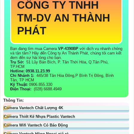
CÔNG TY TNHH
TM-DV AN THÀNH
PHÁT
Bạn đang tìm mua Camera
VP-4390BP
với dịch vụ nhanh chóng
và tận tâm? Hãy đến Công ty An Thành Phát, chúng tôi cam kết
đem đến sự hài lòng cho bạn.
Trụ Sở:
51 Lũy Bán Bích, P. Tân Thới Hòa, Q.Tân Phú,
TP.HCM
Hotline: 0938.11.23.99
Chi Nhánh 1:
445/38 Tân Hòa Đông,P Bình Trị Đông, Bình
Tân, TP HCM
Kỹ Thuật:
0906.855.330
Điện Thoại:
(028) 6688.4949
Thông Tin:
Camera Vantech Chất Lượng 4K
Camera Thiết Kế Nhựa Plastic Vantech
Camera Wifi Vantech Có Báo Động
Camera Vantech Hồng Ngoại giá rẻ