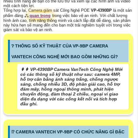
nhiều tính năng để bạn có thể lưu trữ và xem lại các hình ảnh và video
một cách tiện lợi.
Tổng hợp lại, Camera giám sát Công Nghệ POE
VP-4390BP
là một sản
phẩm đáng ⁂
quan trọng
trong việc bảo vệ an ninh. Với chất lượng
hình ảnh cao, tính năng thông minh và cách lắp đặt dễ dàng, sản phẩm
này hứa hẹn sẽ mang đến cho bạn một trải nghiệm tuyệt vời trong việc
giám sát và bảo vệ an ninh.
❔ THÔNG SỐ KỸ THUẬT CỦA VP-9BP CAMERA
VANTECH CÔNG NGHỆ MỚI BAO GỒM NHỮNG GÌ?
️👩‍👩 VP-4390BP Camera VanTech Công Nghệ Mới
có các thông số kỹ thuật như sau: camera 4MP,
hỗ trợ cân bằng ánh sáng trắng, chống ngược
sáng, chống nhiễu 3D, độ phân giải cao, hỗ trợ
đám mây, hồng ngoại thông minh, phát hiện
chuyển động, đàm thoại 2 chiều, ngoại vi giao
diện đa dạng với các cổng kết nối và tích hợp
đầu ghi.
⁉️ CAMERA VANTECH VP-9BP CÓ CHỨC NĂNG GÌ ĐẶC