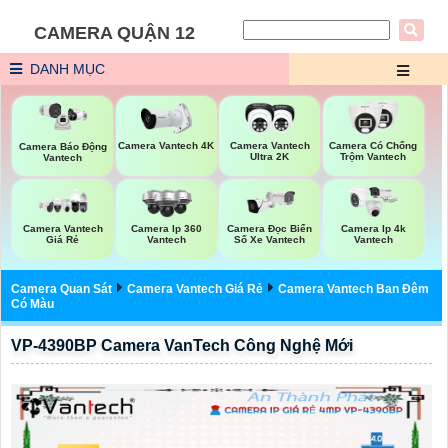
CAMERA QUẬN 12
DANH MỤC
Camera Vantech 4K
Camera Vantech
Camera Có Chống
Camera Báo Động
Ultra 2K
Trộm Vantech
Vantech
Camera Vantech
Camera Ip 360
Camera Đọc Biển
Camera Ip 4k
Giá Rẻ
Vantech
Số Xe Vantech
Vantech
Camera Quan Sát
Camera Vantech Giá Rẻ
Camera Vantech Ban Đêm
Có Màu
VP-4390BP Camera VanTech Công Nghệ Mới