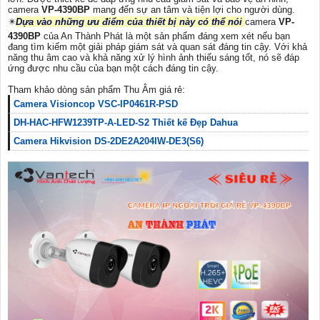
camera
VP-4390BP
mang đến sự an tâm và tiện lợi cho người dùng.
✴️
Dựa vào những ưu điểm của thiết bị này có thể nói
camera
VP-
4390BP
của An Thành Phát là một sản phẩm đáng xem xét nếu bạn
đang tìm kiếm một giải pháp giám sát và quan sát đáng tin cậy. Với khả
năng thu âm cao và khả năng xử lý hình ảnh thiếu sáng tốt, nó sẽ đáp
ứng được nhu cầu của bạn một cách đáng tin cậy.
Tham khảo dòng sản phẩm Thu Âm giá rẻ:
Camera Visioncop VSC-IP0461R-PSD
DH-HAC-HFW1239TP-A-LED-S2 Thiết kế Đẹp Dahua
Camera Hikvision DS-2DE2A204IW-DE3(S6)