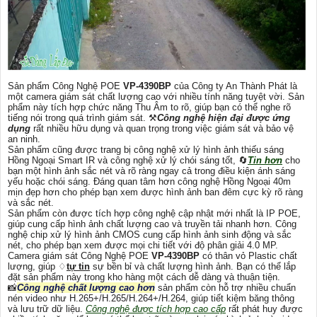
Sản phẩm Công Nghệ POE
VP-4390BP
của Công ty An Thành Phát là
một camera giám sát chất lượng cao với nhiều tính năng tuyệt vời. Sản
phẩm này tích hợp chức năng Thu Âm to rõ, giúp bạn có thể nghe rõ
tiếng nói trong quá trình giám sát. ⚒
Công nghệ hiện đại được ứng
dụng
rất nhiều hữu dụng và quan trọng trong việc giám sát và bảo vệ
an ninh.
Sản phẩm cũng được trang bị công nghệ xử lý hình ảnh thiếu sáng
Hồng Ngoại Smart IR và công nghệ xử lý chói sáng tốt, 🔄
Tin hơn
cho
bạn một hình ảnh sắc nét và rõ ràng ngay cả trong điều kiện ánh sáng
yếu hoặc chói sáng. Đáng quan tâm hơn công nghệ Hồng Ngoại 40m
mịn đẹp hơn cho phép bạn xem được hình ảnh ban đêm cực kỳ rõ ràng
và sắc nét.
Sản phẩm còn được tích hợp công nghệ cập nhật mới nhất là IP POE,
giúp cung cấp hình ảnh chất lượng cao và truyền tải nhanh hơn. Công
nghệ chip xử lý hình ảnh CMOS cung cấp hình ảnh sinh động và sắc
nét, cho phép bạn xem được mọi chi tiết với độ phân giải 4.0 MP.
Camera giám sát Công Nghệ POE
VP-4390BP
có thân vỏ Plastic chất
lượng, giúp ♢
tự tin
sự bền bỉ và chất lượng hình ảnh. Bạn có thể lắp
đặt sản phẩm này trong kho hàng một cách dễ dàng và thuận tiện.
📸
Công nghệ chất lượng cao hơn
sản phẩm còn hỗ trợ nhiều chuẩn
nén video như H.265+/H.265/H.264+/H.264, giúp tiết kiệm băng thông
và lưu trữ dữ liệu.
Công nghệ được tích hợp cao cấp
rất phát huy được