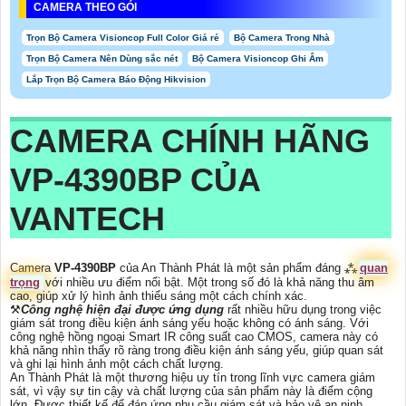
CAMERA THEO GÓI
Trọn Bộ Camera Visioncop Full Color Giá rẻ
Bộ Camera Trong Nhà
Trọn Bộ Camera Nên Dùng sắc nét
Bộ Camera Visioncop Ghi Âm
Lắp Trọn Bộ Camera Báo Động Hikvision
CAMERA CHÍNH HÃNG
VP-4390BP
CỦA
VANTECH
Camera
VP-4390BP
của An Thành Phát là một sản phẩm đáng ⁂
quan
trọng
với nhiều ưu điểm nổi bật. Một trong số đó là khả năng thu âm
cao, giúp xử lý hình ảnh thiếu sáng một cách chính xác.
⚒
Công nghệ hiện đại được ứng dụng
rất nhiều hữu dụng trong việc
giám sát trong điều kiện ánh sáng yếu hoặc không có ánh sáng. Với
công nghệ hồng ngoại Smart IR công suất cao CMOS, camera này có
khả năng nhìn thấy rõ ràng trong điều kiện ánh sáng yếu, giúp quan sát
và ghi lại hình ảnh một cách chất lượng.
An Thành Phát là một thương hiệu uy tín trong lĩnh vực camera giám
sát, vì vậy sự tin cậy và chất lượng của sản phẩm này là điểm cộng
lớn. Được thiết kế để đáp ứng nhu cầu giám sát và bảo vệ an ninh,