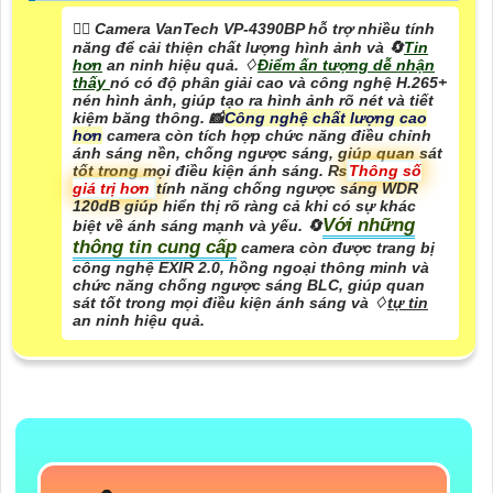
🙆‍♀️ Camera VanTech VP-4390BP hỗ trợ nhiều tính
năng để cải thiện chất lượng hình ảnh và 🔄
Tin
hơn
an ninh hiệu quả. ♢
Điểm ấn tượng dễ nhận
thấy
nó có độ phân giải cao và công nghệ H.265+
nén hình ảnh, giúp tạo ra hình ảnh rõ nét và tiết
kiệm băng thông. 📸
Công nghệ chất lượng cao
hơn
camera còn tích hợp chức năng điều chỉnh
ánh sáng nền, chống ngược sáng, giúp quan sát
tốt trong mọi điều kiện ánh sáng. ₨
Thông số
giá trị hơn
tính năng chống ngược sáng WDR
120dB giúp hiển thị rõ ràng cả khi có sự khác
Với những
biệt về ánh sáng mạnh và yếu. 🔄
thông tin cung cấp
camera còn được trang bị
công nghệ EXIR 2.0, hồng ngoại thông minh và
chức năng chống ngược sáng BLC, giúp quan
sát tốt trong mọi điều kiện ánh sáng và ♢
tự tin
an ninh hiệu quả.