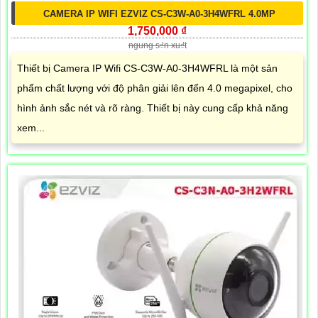
CAMERA IP WIFI EZVIZ CS-C3W-A0-3H4WFRL 4.0MP
1,750,000 ₫
ngung s₫n xu₫t
Thiết bị Camera IP Wifi CS-C3W-A0-3H4WFRL là một sản
phẩm chất lượng với độ phân giải lên đến 4.0 megapixel, cho
hình ảnh sắc nét và rõ ràng. Thiết bị này cung cấp khả năng
xem...