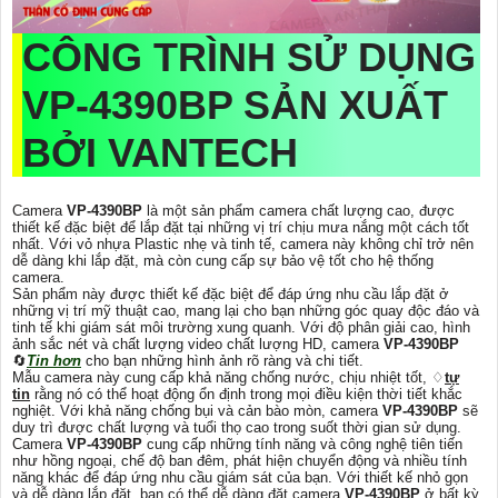
CÔNG TRÌNH SỬ DỤNG
VP-4390BP
SẢN XUẤT
BỞI VANTECH
Camera
VP-4390BP
là một sản phẩm camera chất lượng cao, được
thiết kế đặc biệt để lắp đặt tại những vị trí chịu mưa nắng một cách tốt
nhất. Với vỏ nhựa Plastic nhẹ và tinh tế, camera này không chỉ trở nên
dễ dàng khi lắp đặt, mà còn cung cấp sự bảo vệ tốt cho hệ thống
camera.
Sản phẩm này được thiết kế đặc biệt để đáp ứng nhu cầu lắp đặt ở
những vị trí mỹ thuật cao, mang lại cho bạn những góc quay độc đáo và
tinh tế khi giám sát môi trường xung quanh. Với độ phân giải cao, hình
ảnh sắc nét và chất lượng video chất lượng HD, camera
VP-4390BP
🔄
Tin hơn
cho bạn những hình ảnh rõ ràng và chi tiết.
Mẫu camera này cung cấp khả năng chống nước, chịu nhiệt tốt, ♢
tự
tin
rằng nó có thể hoạt động ổn định trong mọi điều kiện thời tiết khắc
nghiệt. Với khả năng chống bụi và cản bào mòn, camera
VP-4390BP
sẽ
duy trì được chất lượng và tuổi thọ cao trong suốt thời gian sử dụng.
Camera
VP-4390BP
cung cấp những tính năng và công nghệ tiên tiến
như hồng ngoại, chế độ ban đêm, phát hiện chuyển động và nhiều tính
năng khác để đáp ứng nhu cầu giám sát của bạn. Với thiết kế nhỏ gọn
và dễ dàng lắp đặt, bạn có thể dễ dàng đặt camera
VP-4390BP
ở bất kỳ