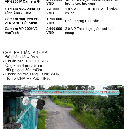
VP-2200IP Camera ❇
VNĐ
lượng cao tiết kiệm
Camera VP-2200A|T|C
770,000
2.0 MP FULL HD 1080P Tiết kiệm
Hình Ảnh 2.0MP
VNĐ
chi phí
Camera VanTech VP-
1,200,000
Chất Lượng Hình sắc nét
2167AHD Tiết Kiệm
VNĐ
Camera VP-202HV2
2,600,000
3.0 MP Thích hợp giám sát qua
VanTech
VNĐ
mạng
CAMERA THÂN IP 4.0MP
- Độ phân giải 4.0Mp
- Chuẩn nén H.265+/H.265
- Ống kính 4mm / 6mm
- Hồng ngoại 30m~40m
- Chống ngược sáng 130dB WDR
- Hỗ trợ ONVIF / PoE / IP67