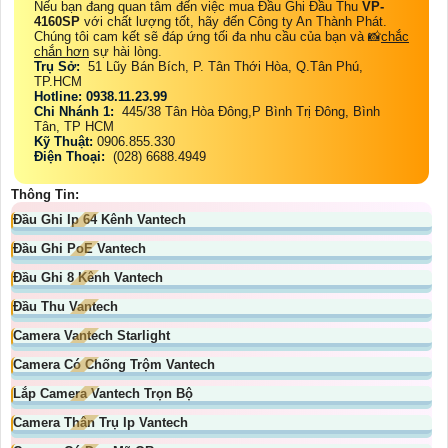
Nếu bạn đang quan tâm đến việc mua Đầu Ghi Đầu Thu
VP-
4160SP
với chất lượng tốt, hãy đến Công ty An Thành Phát.
Chúng tôi cam kết sẽ đáp ứng tối đa nhu cầu của bạn và 📸
chắc
chắn hơn
sự hài lòng.
Trụ Sở:
51 Lũy Bán Bích, P. Tân Thới Hòa, Q.Tân Phú,
TP.HCM
Hotline: 0938.11.23.99
Chi Nhánh 1:
445/38 Tân Hòa Đông,P Bình Trị Đông, Bình
Tân, TP HCM
Kỹ Thuật:
0906.855.330
Điện Thoại:
(028) 6688.4949
Thông Tin:
Đầu Ghi Ip 64 Kênh Vantech
Đầu Ghi PoE Vantech
Đầu Ghi 8 Kênh Vantech
Đầu Thu Vantech
Camera Vantech Starlight
Camera Có Chống Trộm Vantech
Lắp Camera Vantech Trọn Bộ
Camera Thân Trụ Ip Vantech