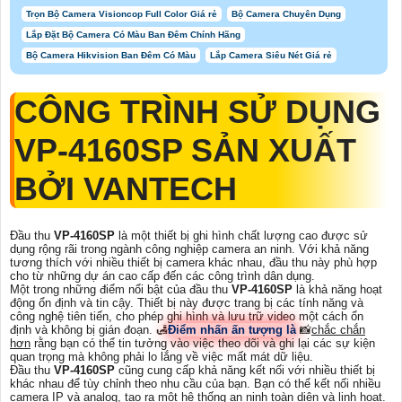
Trọn Bộ Camera Visioncop Full Color Giá rẻ
Bộ Camera Chuyên Dụng
Lắp Đặt Bộ Camera Có Màu Ban Đêm Chính Hãng
Bộ Camera Hikvision Ban Đêm Có Màu
Lắp Camera Siêu Nét Giá rẻ
CÔNG TRÌNH SỬ DỤNG
VP-4160SP
SẢN XUẤT
BỞI VANTECH
Đầu thu
VP-4160SP
là một thiết bị ghi hình chất lượng cao được sử
dụng rộng rãi trong ngành công nghiệp camera an ninh. Với khả năng
tương thích với nhiều thiết bị camera khác nhau, đầu thu này phù hợp
cho từ những dự án cao cấp đến các công trình dân dụng.
Một trong những điểm nổi bật của đầu thu
VP-4160SP
là khả năng hoạt
động ổn định và tin cậy. Thiết bị này được trang bị các tính năng và
công nghệ tiên tiến, cho phép ghi hình và lưu trữ video một cách ổn
định và không bị gián đoạn. 🛃
Điểm nhấn ấn tượng là
📸
chắc chắn
hơn
rằng bạn có thể tin tưởng vào việc theo dõi và ghi lại các sự kiện
quan trọng mà không phải lo lắng về việc mất mát dữ liệu.
Đầu thu
VP-4160SP
cũng cung cấp khả năng kết nối với nhiều thiết bị
khác nhau để tùy chỉnh theo nhu cầu của bạn. Bạn có thể kết nối nhiều
camera IP và analog, tạo ra một hệ thống an ninh toàn diện và linh hoạt.