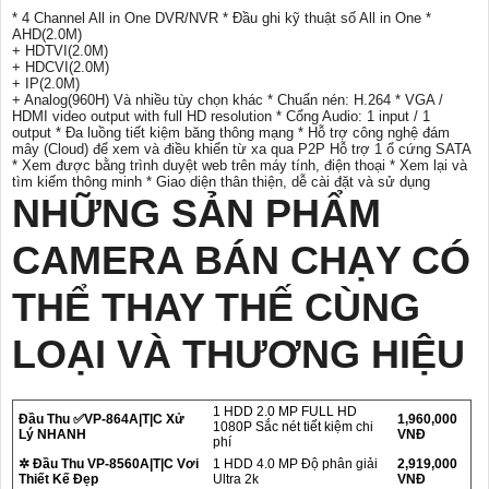
* 4 Channel All in One DVR/NVR * Đầu ghi kỹ thuật số All in One *
AHD(2.0M)
+ HDTVI(2.0M)
+ HDCVI(2.0M)
+ IP(2.0M)
+ Analog(960H) Và nhiều tùy chọn khác * Chuẩn nén: H.264 * VGA /
HDMI video output with full HD resolution * Cổng Audio: 1 input / 1
output * Đa luồng tiết kiệm băng thông mạng * Hỗ trợ công nghệ đám
mây (Cloud) để xem và điều khiển từ xa qua P2P Hỗ trợ 1 ổ cứng SATA
* Xem được bằng trình duyệt web trên máy tính, điện thoại * Xem lại và
tìm kiếm thông minh * Giao diện thân thiện, dễ cài đặt và sử dụng
NHỮNG SẢN PHẨM
CAMERA BÁN CHẠY CÓ
THỂ THAY THẾ CÙNG
LOẠI VÀ THƯƠNG HIỆU
1 HDD 2.0 MP FULL HD
Đầu Thu ✅VP-864A|T|C Xử
1,960,000
1080P Sắc nét tiết kiệm chi
Lý NHANH
VNĐ
phí
✲ Đầu Thu VP-8560A|T|C Vơi
1 HDD 4.0 MP Độ phân giải
2,919,000
Thiết Kế Đẹp
Ultra 2k
VNĐ