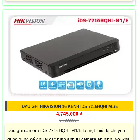
ĐẦU GHI HIKVISION 16 KÊNH IDS 7216HQHI M1/E
4,745,000 ₫
6,780,000 ₫
Đầu ghi camera iDS-7216HQHI-M1/E là một thiết bị chuyên
dụng dùng để ghi lại các hình ảnh từ camera an ninh. Với khả