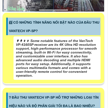
📨 CÓ NHỮNG TÍNH NĂNG NỔI BẬT NÀO CỦA ĐẦU THU
VANTECH VP-SP?
👩‍👩‍👦‍👦 Some notable features of the VanTech
VP-4160SP receiver are its 4K Ultra HD resolution
support, high-performance processor for smooth
streaming, built-in Wi-Fi for easy connectivity,
and customizable user interface. It also has
advanced audio decoding and multiple HDMI
ports for easy setup. Additionally, it supports
various multimedia formats and comes with a
user-friendly remote control for convenient
operation.
❔ ĐẦU THU VANTECH VP-SP HỖ TRỢ NHỮNG LOẠI TÍN
HIỆU NÀO VÀ ĐỘ PHÂN GIẢI TỐI ĐA LÀ BAO NHIÊU?