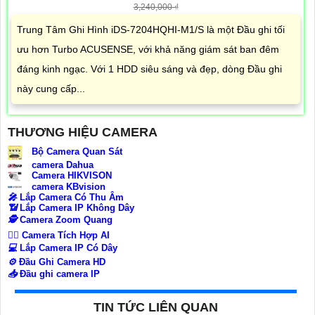
3,240,000 ₫
Trung Tâm Ghi Hình iDS-7204HQHI-M1/S là một Đầu ghi tối
ưu hơn Turbo ACUSENSE, với khả năng giám sát ban đêm
đáng kinh ngạc. Với 1 HDD siêu sáng và đẹp, dòng Đầu ghi
này cung cấp...
THƯƠNG HIỆU CAMERA
Bộ Camera Quan Sát
camera Dahua
Camera HIKVISON
camera KBvision
️🎤️
Lắp Camera Có Thu Âm
📶
Lắp Camera IP Không Dây
🕵️
Camera Zoom Quang
🧛‍♀️
Camera Tích Hợp AI
💻
Lắp Camera IP Có Dây
⚙️
Đầu Ghi Camera HD
📥
Đầu ghi camera IP
TIN TỨC LIÊN QUAN