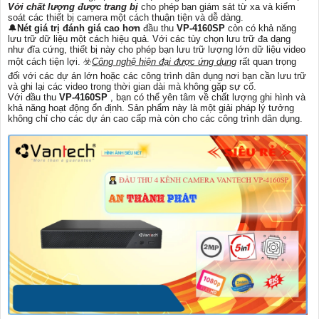
Với chất lượng được trang bị
cho phép bạn giám sát từ xa và kiểm
soát các thiết bị camera một cách thuận tiện và dễ dàng.
🔔
Nét giá trị đánh giá cao hơn
đầu thu
VP-4160SP
còn có khả năng
lưu trữ dữ liệu một cách hiệu quả. Với các tùy chọn lưu trữ đa dạng
như đĩa cứng, thiết bị này cho phép bạn lưu trữ lượng lớn dữ liệu video
một cách tiện lợi. ☣️
Công nghệ hiện đại được ứng dụng
rất quan trọng
đối với các dự án lớn hoặc các công trình dân dụng nơi bạn cần lưu trữ
và ghi lại các video trong thời gian dài mà không gặp sự cố.
Với đầu thu
VP-4160SP
, bạn có thể yên tâm về chất lượng ghi hình và
khả năng hoạt động ổn định. Sản phẩm này là một giải pháp lý tưởng
không chỉ cho các dự án cao cấp mà còn cho các công trình dân dụng.