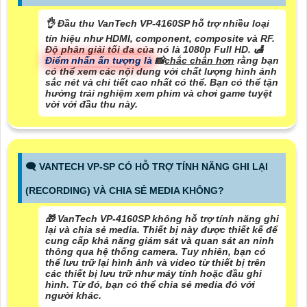
👌 Đầu thu VanTech VP-4160SP hỗ trợ nhiều loại
tín hiệu như HDMI, component, composite và RF.
Độ phân giải tối đa của nó là 1080p Full HD. 🛃
Điểm nhấn ấn tượng là
📸
chắc chắn hơn
rằng bạn
có thể xem các nội dung với chất lượng hình ảnh
sắc nét và chi tiết cao nhất có thể. Bạn có thể tận
hưởng trải nghiệm xem phim và chơi game tuyệt
vời với đầu thu này.
🗨️ VANTECH VP-SP CÓ HỖ TRỢ TÍNH NĂNG GHI LẠI
(RECORDING) VÀ CHIA SẺ MEDIA KHÔNG?
🎁 VanTech VP-4160SP không hỗ trợ tính năng ghi
lại và chia sẻ media. Thiết bị này được thiết kế để
cung cấp khả năng giám sát và quan sát an ninh
thông qua hệ thống camera. Tuy nhiên, bạn có
thể lưu trữ lại hình ảnh và video từ thiết bị trên
các thiết bị lưu trữ như máy tính hoặc đầu ghi
hình. Từ đó, bạn có thể chia sẻ media đó với
người khác.