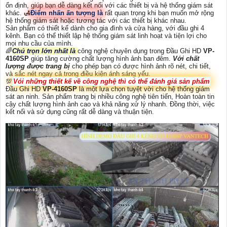
ổn định, giúp bạn dễ dàng kết nối với các thiết bị và hệ thống giám sát
khác. 🛃
Điểm nhấn ấn tượng là
rất quan trọng khi bạn muốn mở rộng
hệ thống giám sát hoặc tương tác với các thiết bị khác nhau.
Sản phẩm có thiết kế dành cho gia đình và cửa hàng, với đầu ghi 4
kênh. Bạn có thể thiết lập hệ thống giám sát linh hoạt và tiện lợi cho
mọi nhu cầu của mình.
🌈
Chú trọn lớn nhất là
công nghệ chuyên dụng trong Đầu Ghi HD
VP-
4160SP
giúp tăng cường chất lượng hình ảnh ban đêm.
Với chất
lượng được trang bị
cho phép bạn có được hình ảnh rõ nét, chi tiết,
và sắc nét ngay cả trong điều kiện ánh sáng yếu.
💯
Vói những thiết kế về công nghệ thì có thể đánh giá sản phẩm
Đầu Ghi HD
VP-4160SP
là một lựa chọn tuyệt vời cho hệ thống giám
sát an ninh. Sản phẩm trang bị nhiều công nghệ tiên tiến, Hoàn toàn tin
cậy chất lượng hình ảnh cao và khả năng xử lý nhanh. Đồng thời, việc
kết nối và sử dụng cũng rất dễ dàng và thuận tiện.