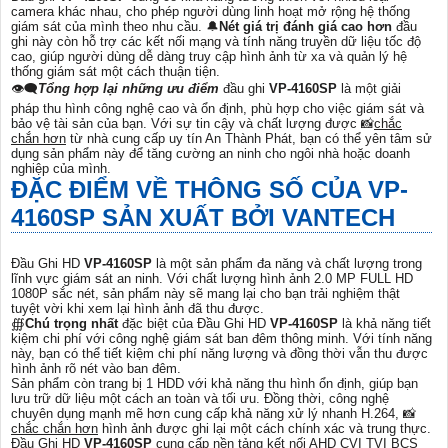
camera khác nhau, cho phép người dùng linh hoạt mở rộng hệ thống
giám sát của mình theo nhu cầu. 🔔
Nét giá trị đánh giá cao hơn
đầu
ghi này còn hỗ trợ các kết nối mạng và tính năng truyền dữ liệu tốc độ
cao, giúp người dùng dễ dàng truy cập hình ảnh từ xa và quản lý hệ
thống giám sát một cách thuận tiện.
👁️‍🗨
Tổng hợp lại những ưu điểm
đầu ghi
VP-4160SP
là một giải
pháp thu hình công nghệ cao và ổn định, phù hợp cho việc giám sát và
bảo vệ tài sản của bạn. Với sự tin cậy và chất lượng được 📸
chắc
chắn hơn
từ nhà cung cấp uy tín An Thành Phát, bạn có thể yên tâm sử
dụng sản phẩm này để tăng cường an ninh cho ngôi nhà hoặc doanh
nghiệp của mình.
ĐẶC ĐIỂM VỀ THÔNG SỐ CỦA
VP-
4160SP
SẢN XUẤT BỞI VANTECH
Đầu Ghi HD
VP-4160SP
là một sản phẩm đa năng và chất lượng trong
lĩnh vực giám sát an ninh. Với chất lượng hình ảnh 2.0 MP FULL HD
1080P sắc nét, sản phẩm này sẽ mang lại cho bạn trải nghiệm thật
tuyệt vời khi xem lại hình ảnh đã thu được.
∰
Chú trọng nhất
đặc biệt của Đầu Ghi HD
VP-4160SP
là khả năng tiết
kiệm chi phí với công nghệ giám sát ban đêm thông minh. Với tính năng
này, bạn có thể tiết kiệm chi phí năng lượng và đồng thời vẫn thu được
hình ảnh rõ nét vào ban đêm.
Sản phẩm còn trang bị 1 HDD với khả năng thu hình ổn định, giúp bạn
lưu trữ dữ liệu một cách an toàn và tối ưu. Đồng thời, công nghệ
chuyên dụng mạnh mẽ hơn cung cấp khả năng xử lý nhanh H.264, 📸
chắc chắn hơn
hình ảnh được ghi lại một cách chính xác và trung thực.
Đầu Ghi HD
VP-4160SP
cung cấp nền tảng kết nối AHD CVI TVI BCS