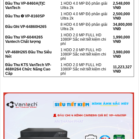
Đầu Thu VP-8460A|T|C
1 HDD 4.0 MP Độ phân giải
2,548,000
VanTech
Ultra 2k
VNĐ
1 HDD 4.0 MP Độ phân giải
2,500,000
Đầu Thu ❂ VP-8160SP
Ultra 2k
VNĐ
8 HDD 4.0 MP Độ phân giải
34,800,000
Đầu Ghi VP-64860H265
Ultra 2k
VNĐ
1 HDD 2.0 MP FULL HD
Đầu Thu VP-604H265
1,990,000
1080P Sắc nét tiết kiệm chi
Vantech Chất lượng
VNĐ
phí
1 HDD 2.0 MP FULL HD
VP-468H265 Đầu Thu Siêu
3,980,000
1080P Sắc nét tiết kiệm chi
Nét
VNĐ
phí
Đầu Thu KTS VanTech VP-
1 HDD 2.0 MP FULL HD
11,223,327
468H264 Chức Năng Cao
1080P Sắc nét tiết kiệm chi
VNĐ
Cấp
phí