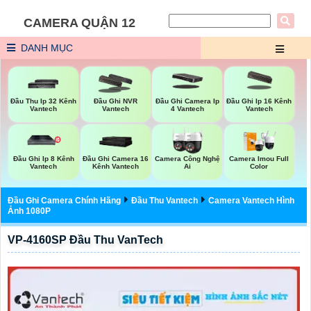
CAMERA QUẬN 12
DANH MỤC
Đầu Thu Ip 32 Kênh
Đầu Ghi NVR
Đầu Ghi Camera Ip
Đầu Ghi Ip 16 Kênh
Vantech
Vantech
4 Vantech
Vantech
Đầu Ghi Ip 8 Kênh
Đầu Ghi Camera 16
Camera Công Nghệ
Camera Imou Full
Vantech
Kênh Vantech
Ai
Color
Đầu Ghi Camera Chính Hãng
Đầu Thu Vantech
Camera Vantech Hình
Ảnh 1080P
VP-4160SP Đầu Thu VanTech