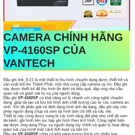
CAMERA CHÍNH HÃNG
VP-4160SP
CỦA
VANTECH
Đầu ghi link_0-21 là một thiết bị thu hình chuyên dụng được thiết kế và
sản xuất bởi An Thành Phát, một nhà cung cấp camera uy tín. Đầu ghi
này được thiết kế để thu hình ổn định và hiệu quả, đáp ứng nhu cầu
quan sát và giám sát từ xa của người dùng.
Đầu ghi
VP-4160SP
có khả năng xử lý nhanh với công nghệ chuyên
dụng, giúp tái tạo và lưu trữ hình ảnh chất lượng cao từ các camera an
ninh. Với độ phân giải và định dạng hình ảnh đa dạng, đầu ghi này cho
phép người dùng chụp và xem lại hình ảnh chi tiết và sắc nét.
Thiết bị này cũng được trang bị các tính năng đột phá như chế độ xem
đa kênh, ghi hình liên tục hay ghi hình theo lịch trình. Công nghệ hiện
đại được ứng dụng Phục vụ người dùng tùy chỉnh và quản lý hoạt động
giám sát của mình một cách linh hoạt và tiện lợi.
Đầu ghi
VP-4160SP
cũng có khả năng tương thích với nhiều loại