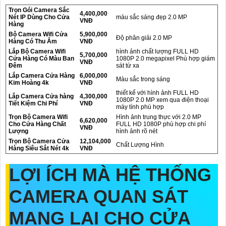
Trọn Gói Camera Sắc
4,400,000
Nét IP Dùng Cho Cửa
màu sắc sáng đẹp 2.0 MP
VNĐ
Hàng
Bộ Camera Wifi Cửa
5,900,000
Độ phân giải 2.0 MP
Hàng Có Thu Âm
VNĐ
Lắp Bộ Camera Wifi
hình ảnh chất lượng FULL HD
5,700,000
Cửa Hàng Có Màu Ban
1080P 2.0 megapixel Phù hợp giám
VNĐ
Đêm
sát từ xa
Lắp Camera Cửa Hàng
6,000,000
Màu sắc trong sáng
Kim Hoàng 4k
VNĐ
thiết kế với hình ảnh FULL HD
Lắp Camera Cửa hàng
4,300,000
1080P 2.0 MP xem qua điện thoại
Tiết Kiệm Chi Phí
VNĐ
máy tính phù hợp
Trọn Bộ Camera Wifi
Hình ảnh trung thực với 2.0 MP
6,620,000
Cho Cửa Hàng Chất
FULL HD 1080P phù hợp chi phí
VNĐ
Lượng
hình ảnh rõ nét
Trọn Bộ Camera Cửa
12,104,000
Chất Lượng Hình
Hàng Siêu Sắt Nét 4k
VNĐ
LỢI ÍCH MÀ HỆ THỐNG
CAMERA QUAN SÁT
MANG LẠI CHO CỬA