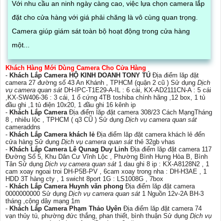
Với nhu cầu an ninh ngày càng cao, việc lựa chọn camera lắp
đặt cho cửa hàng với giá phải chăng là vô cùng quan trọng.
Camera giúp giám sát toàn bộ hoạt động trong cửa hàng
một...
Khách Hàng Mới Dùng Camera Cho Cửa Hàng
-
Khách Lắp Camera HỘ KINH DOANH TONY TÚ
Địa điểm lăp đặt
camera 27 đường số 43 An Khánh , TPHCM (quận 2 cũ ) Sử dụng
Dịch
vụ camera quan sát
DH-IPC-T1E29-A-IL : 6 cái, KX-AD2111CN-A : 5 cái
,KX-SW406-36 : 3 cái, 1 ổ cứng 4TB toshiba chính hãng ,12 box, 1 tủ
đầu ghi ,1 tủ điện 10x20, 1 đầu ghi 16 kênh ip
-
Khách Lắp Camera
Địa điểm lăp đặt camera 308/23 Cách MạngTháng
8 , nhiêu lộc , TPHCM ( q3 CŨ ) Sử dụng
Dịch vụ camera quan sát
cameraddns
-
Khách Lắp Camera khách lẻ
Địa điểm lăp đặt camera khách lẻ đến
cửa hàng Sử dụng
Dịch vụ camera quan sát
thẻ 32gb vhas
-
Khách Lắp Camera Lê Qunag Duy Linh
Địa điểm lăp đặt camera 117
Đường Số 5, Khu Dân Cư Vĩnh Lộc , Phường Bình Hưng Hòa B, Bình
Tân Sử dụng
Dịch vụ camera quan sát
1 dau ghi 8 ip : KX-A8128N2 , 1
cam xoay ngoai troi DH-P5B-PV , 6cam xoay trong nha : DH-H3AE , 1
HDD 3T hàng cty , 1 swicht 8port 1G : LS1008G , 7box
-
Khách Lắp Camera Huynh văn phong
Địa điểm lăp đặt camera
0000000000 Sử dụng
Dịch vụ camera quan sát
1 Nguồn 12v-2A BH-3
tháng ,cộng dây mạng 1m
-
Khách Lắp Camera Phạm Thảo Uyên
Địa điểm lăp đặt camera 74
vạn thủy tú, phường đức thắng, phan thiết, bình thuận Sử dụng
Dịch vụ