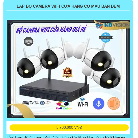
LẮP BỘ CAMERA WIFI CỬA HÀNG CÓ MÀU BAN ĐÊM
5,700,000 VNĐ
Lắp Trọn Bộ Camera Wifi Cửa Hàng Có Màu Ban Đêm từ KBvision