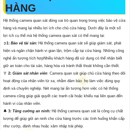
HÀNG
Hệ thống camera quan sát đóng vai trò quan trọng trong việc bảo vệ cửa
hàng và mang lại nhiều lợi ích cho chủ cửa hàng. Dưới đây là một số
lợi ích cụ thể mà hệ thống camera quan sát có thể mang lại:
➲
1:
Bảo vệ tài sản:
Hệ thống camera quan sát sẽ giúp giám sát, phát
hiện và ngăn chặn hành vi gian lận, trộm cắp tại cửa hàng. Những công
nghệ ấn tượng tích hợpNhiều khách hàng đã sử dụng có thể nhận biết
giữ an toàn cho tài sản, hàng hóa và tránh thất thoát không cần thiết.
️🏅️
2:
Giám sát nhân viên
: Camera quan sát giúp chủ cửa hàng theo dõi
hoạt động của nhân viên từ xa, nhằm đảm bảo
họ làm việc đúng quy
định và chuyên nghiệp. Nét mang lại ấn tượng hơn việc có hệ thống
camera cũng giúp giải quyết các tranh cãi hoặc khiếu nại liên quan đến
hành vi của nhân viên.
🔔
3:
Tăng cường an ninh:
Hệ thống camera quan sát là công cụ chất
lượng để giúp giữ an ninh cho cửa hàng trước các tình huống khẩn cấp
như cướp, đánh nhau hoặc xâm nhập trái phép.