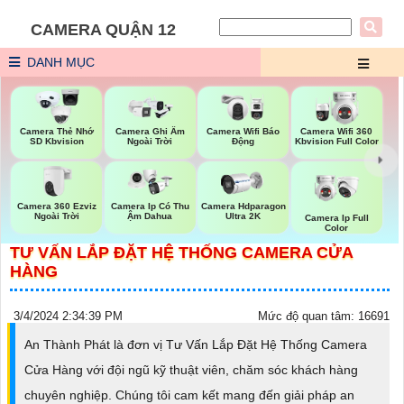
CAMERA QUẬN 12
DANH MỤC
Camera Thẻ Nhớ
Camera Ghi Âm
Camera Wifi Báo
Camera Wifi 360
SD Kbvision
Ngoài Trời
Động
Kbvision Full Color
Camera 360 Ezviz
Camera Ip Có Thu
Camera Hdparagon
Ngoài Trời
Ậm Dahua
Ultra 2K
Camera Ip Full
Color
TƯ VẤN LẮP ĐẶT HỆ THỐNG CAMERA CỬA
HÀNG
3/4/2024 2:34:39 PM
Mức độ quan tâm: 16691
An Thành Phát là đơn vị Tư Vấn Lắp Đặt Hệ Thống Camera
Cửa Hàng với đội ngũ kỹ thuật viên, chăm sóc khách hàng
chuyên nghiệp. Chúng tôi cam kết mang đến giải pháp an