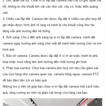
2. Góc quan sát tốt: Chọn vị trí lắp đặt camera sao cho có góc quan sát
tốt, không bị che khuất bởi vật cản như cột, cây cỏ, hoặc biển quảng
cáo.
3. Chiều cao lắp đặt: Camera nên được lắp đặt ở chiều cao phù hợp để
ghi nhận được hình ảnh rõ ràng và tránh bị che khuất cũng như tác
động xấu ảnh hưởng đến hệ thống
4. Ánh sáng: Chú ý đến ánh sáng tại vị trí lắp đặt camera, tránh đặt
camera ngay hướng ánh sáng chói mắt để tránh hiện tượng chói và mờ
hình ảnh.
5. Bảo vệ camera: Camera được lắp đặt ở vị trí an toàn, tránh bị phá
hoại hoặc mưa nắng làm ảnh hưởng đến chất lượng ghi hình.
6. Phân loại camera: Chọn loại camera phù hợp với nhu cầu giám sát
của cửa hàng như camera quan sát, camera hồng ngoại, camera PTZ
để bảo đảm tiện ích và hiệu quả.
Những lưu ý trên sẽ giúp bạn chọn vị trí lắp đặt camera một cách hiệu
quả, tăng cường an ninh và giám sát trong cửa hàng của bạn.