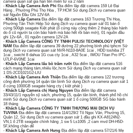
camera quan sát
gia hạn tên miền từ xa 2 năm
-
Khách Lắp Camera Anh Phi
Địa điểm lăp đặt camera 159 Lê Đại
Hàng , Phường Phú Thọ Hòa , TP.HCM Sử dụng
Dịch vụ camera quan
sát
Nguồn Đầu Ghi 12V-6A
-
Khách Lắp Camera
Địa điểm lăp đặt camera 163 Trương Thi Hoa,
Phường Tân Thới Hiệp Sử dụng
Dịch vụ camera quan sát
01 bán ổ
cứng 500gb seagate Kiệt phát (ổ cứng này cộng thêm 2 tháng bảo hành
do ổ cũ người ta còn bảo hành mà báo hết rồi bán mới), 01 nguồn đầu
ghi 12v-6A , 01 nguồn camera 12V-2A
-
Khách Lắp Camera CÔNG TY TNHH PULISI TECHNOLOGY (VIỆT
NAM
Địa điểm lăp đặt camera 39 đường 22 phường bình phú tphcm Sử
dụng
Dịch vụ camera quan sát
NVR-N110-8A0E 1cai , HDD toshiba 2T
1cai , swicht 8 dahua 1G cua cty 1cai , A32 5cai , IMOU Titan Pro IPC-
U7LP-6V0NE 1cai
-
Khách Lắp Camera lẩu bò trăm rưỡi
Địa điểm lăp đặt camera 516
cách mạng tháng tám,nhiêu lộc,hcm Sử dụng
Dịch vụ camera quan sát
1 DS-2CD1021G2-LIU
-
Khách Lắp Camera Anh Thiện
Địa điểm lăp đặt camera 122 trương
công định phường 14 quận tân bình Sử dụng
Dịch vụ camera quan sát
1
ổ cứng 1000GB seagate hàng cty ( kiệt phát )
-
Khách Lắp Camera chị Hang Nguyen
Địa điểm lăp đặt camera
33/43/11/1 nguyễn sỹ sách, phường 15, quận tân bình, thành phố hồ chí
minh Sử dụng
Dịch vụ camera quan sát
1 ổ cứng 500GB SG bảo hành
18 tháng
-
Khách Lắp Camera CÔNG TY TNHH THƯƠNG MẠI DỊCH VỤ
TUVINA
Địa điểm lăp đặt camera 114/129/2 Tô Ngọc Vân, Phường 15,
Quận 12, Sử dụng
Dịch vụ camera quan sát
1 đầu ghi KX-A8124N2-
VN,1 ổ 2TB seagate chính hãng ,1 sw 5 Ls1005 ,2 cam mvd DH-H5D-
5F,không chân đế
-
Khách Lắp Camera Anh Hưng
Địa điểm lăp đặt camera 57/21/6 Mẹ