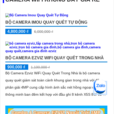
BỘ CAMERA IMOU QUAY QUÉT TỰ ĐỘNG
4,800,000 ₫
6,000,000 ₫
BỘ CAMERA EZVIZ WIFI QUAY QUÉT TRONG NHÀ
900,000 ₫
1,100,000 ₫
Bộ Camera Ezviz WiFi Quay Quét Trong Nhà là bộ camera
quay quét giám sát toàn cảnh khung gian trong nhà với độ
phân giải 4MP cung cấp hình ảnh sắc nét hồng ngoại đèn led
thông minh ban đêm kết hợp với đầu ghi 8 kênh X5S 8W và ổ
cứng 500GB giúp lưu trũ dữ liệu lâu dài