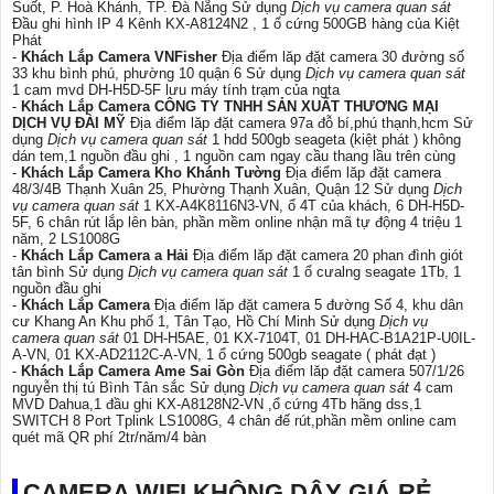
Suốt, P. Hoà Khánh, TP. Đà Nẵng Sử dụng
Dịch vụ camera quan sát
Đầu ghi hình IP 4 Kênh KX-A8124N2 , 1 ổ cứng 500GB hàng của Kiệt
Phát
-
Khách Lắp Camera VNFisher
Địa điểm lăp đặt camera 30 đường số
33 khu bình phú, phường 10 quận 6 Sử dụng
Dịch vụ camera quan sát
1 cam mvd DH-H5D-5F lưu máy tính trạm của ngta
-
Khách Lắp Camera CÔNG TY TNHH SẢN XUẤT THƯƠNG MẠI
DỊCH VỤ ĐÀI MỸ
Địa điểm lăp đặt camera 97a đỗ bí,phú thạnh,hcm Sử
dụng
Dịch vụ camera quan sát
1 hdd 500gb seageta (kiệt phát ) không
dán tem,1 nguồn đầu ghi , 1 nguồn cam ngay cầu thang lầu trên cùng
-
Khách Lắp Camera Kho Khánh Tường
Địa điểm lăp đặt camera
48/3/4B Thạnh Xuân 25, Phường Thạnh Xuân, Quận 12 Sử dụng
Dịch
vụ camera quan sát
1 KX-A4K8116N3-VN, ổ 4T của khách, 6 DH-H5D-
5F, 6 chân rút lắp lên bàn, phần mềm online nhận mã tự động 4 triệu 1
năm, 2 LS1008G
-
Khách Lắp Camera a Hải
Địa điểm lăp đặt camera 20 phan đình giót
tân bình Sử dụng
Dịch vụ camera quan sát
1 ổ cưalng seagate 1Tb, 1
nguồn đầu ghi
-
Khách Lắp Camera
Địa điểm lăp đặt camera 5 đường Số 4, khu dân
cư Khang An Khu phố 1, Tân Tạo, Hồ Chí Minh Sử dụng
Dịch vụ
camera quan sát
01 DH-H5AE, 01 KX-7104T, 01 DH-HAC-B1A21P-U0IL-
A-VN, 01 KX-AD2112C-A-VN, 1 ổ cứng 500gb seagate ( phát đạt )
-
Khách Lắp Camera Ame Sai Gòn
Địa điểm lăp đặt camera 507/1/26
nguyễn thị tú Bình Tân sắc Sử dụng
Dịch vụ camera quan sát
4 cam
MVD Dahua,1 đầu ghi KX-A8128N2-VN ,ổ cứng 4Tb hãng dss,1
SWITCH 8 Port Tplink LS1008G, 4 chân đế rút,phần mềm online cam
quét mã QR phí 2tr/năm/4 bàn
CAMERA WIFI KHÔNG DÂY GIÁ RẺ