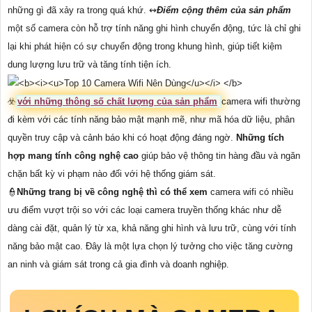
những gì đã xảy ra trong quá khứ. ↭
Điểm cộng thêm của sản phẩm
một số camera còn hỗ trợ tính năng ghi hình chuyển động, tức là chỉ ghi
lại khi phát hiện có sự chuyển động trong khung hình, giúp tiết kiệm
dung lượng lưu trữ và tăng tính tiện ích.
☣️
với những thông số chất lượng của sản phẩm
camera wifi thường
đi kèm với các tính năng bảo mật mạnh mẽ, như mã hóa dữ liệu, phân
quyền truy cập và cảnh báo khi có hoạt động đáng ngờ.
Những tích
hợp mang tính công nghệ cao
giúp bảo vệ thông tin hàng đầu và ngăn
chặn bất kỳ vi phạm nào đối với hệ thống giám sát.
👮
Những trang bị về công nghệ thì có thể xem
camera wifi có nhiều
ưu điểm vượt trội so với các loại camera truyền thống khác như dễ
dàng cài đặt, quản lý từ xa, khả năng ghi hình và lưu trữ, cùng với tính
năng bảo mật cao. Đây là một lựa chọn lý tưởng cho việc tăng cường
an ninh và giám sát trong cả gia đình và doanh nghiệp.