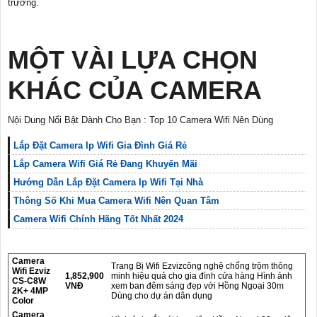
trường.
MỘT VÀI LỰA CHỌN
KHÁC CỦA CAMERA
Nội Dung Nổi Bật Dành Cho Bạn : Top 10 Camera Wifi Nên Dùng
Lắp Đặt Camera Ip Wifi Gia Đình Giá Rẻ
Lắp Camera Wifi Giá Rẻ Đang Khuyến Mãi
Hướng Dẫn Lắp Đặt Camera Ip Wifi Tại Nhà
Thông Số Khi Mua Camera Wifi Nên Quan Tâm
Camera Wifi Chính Hãng Tốt Nhất 2024
Camera
Trang Bị Wifi Ezvizcông nghệ chống trộm thông
Wifi Ezviz
1,852,900
minh hiệu quả cho gia đình cửa hàng Hình ảnh
CS-C8W
VNĐ
xem ban đêm sáng đẹp với Hồng Ngoại 30m
2K+ 4MP
Dùng cho dự án dân dụng
Color
Camera