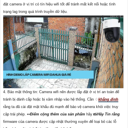
đặt camera ở vị trí có tín hiệu wifi tốt để tránh mất kết nối hoặc tình
trạng lag trong quá trình truyền dữ liệu.
4. Bảo mật thông tin: Camera wifi nên được lắp đặt ở vị trí an toàn để
tránh bị đánh cắp hoặc bị xâm nhập vào hệ thống. Cần ♢
khẳng định
rằng ta đã cài đặt mật khẩu đủ mạnh để bảo vệ camera khỏi việc truy
cập trái phép. ↭
Điểm cộng thêm của sản phẩm
hãy 📸
Hãy Tin rằng
firmware của camera được cập nhật thường xuyên để loại bỏ các lỗ