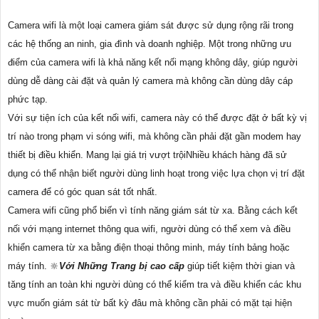
Camera wifi là một loại camera giám sát được sử dụng rộng rãi trong
các hệ thống an ninh, gia đình và doanh nghiệp. Một trong những ưu
điểm của camera wifi là khả năng kết nối mạng không dây, giúp người
dùng dễ dàng cài đặt và quản lý camera mà không cần dùng dây cáp
phức tạp.
Với sự tiện ích của kết nối wifi, camera này có thể được đặt ở bất kỳ vị
trí nào trong phạm vi sóng wifi, mà không cần phải đặt gần modem hay
thiết bị điều khiển. Mang lại giá trị vượt trộiNhiều khách hàng đã sử
dụng có thể nhận biết người dùng linh hoạt trong việc lựa chọn vị trí đặt
camera để có góc quan sát tốt nhất.
Camera wifi cũng phổ biến vì tính năng giám sát từ xa. Bằng cách kết
nối với mạng internet thông qua wifi, người dùng có thể xem và điều
khiển camera từ xa bằng điện thoại thông minh, máy tính bảng hoặc
máy tính. 🔆
Với Những Trang bị cao cấp
giúp tiết kiệm thời gian và
tăng tính an toàn khi người dùng có thể kiểm tra và điều khiển các khu
vực muốn giám sát từ bất kỳ đâu mà không cần phải có mặt tại hiện