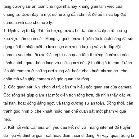
tăng cường sự an toàn cho ngôi nhà hay không gian làm việc của
chúng ta. Dưới đây là một số hướng dẫn chi tiết để bố trí và lắp đặt
camera wifi sao cho hợp lý.
1. Định vị vị trí lắp đặt: ấn tượng trước hết ta nên xác định rõ những
khu vực cần quan sát. Mang lại giá trị vượt trộiNhiều khách hàng đã sử
dụng có thể nhận biết ta lựa chọn được số lượng và vị trí lắp đặt
camera sao cho tối ưu. Các vị trí cần quan tâm thường là cửa ra vào,
sảnh chính, gara, hành lang và những nơi có kỹ thuật giá trị cao. Tránh
lắp đặt camera ở những nơi xung đột hoặc che khuất nhưng nơi che
chắn mà vẫn giúp camera có góc quan sát rộng.
2. Góc quan sát: Khi chọn vị trí, cần tìm hiểu góc quan sát của camera.
Góc rộng sẽ giúp giám sát một diện tích rộng hơn, dễ nhìn thấy các vụ
tai nạn, hoạt động đáng ngờ, và tăng cường sự an toàn. Đồng thời, cần
tránh góc nhìn bị che khuất hoặc hạn chế quan sát một phạm vi quá
hẹp.
3. Kết nối wifi: Camera wifi yêu cầu kết nối với mạng internet để truyền
dữ liệu về thiết bị giám sát hoặc điện thoại di động. Vì vậy, quan trọng là