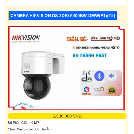
CAMERA HIKVISION DS-2DE3A400BW-DE/W(F1)(T5)
5,900,000 VNĐ
Độ Phân Giải: 4.0 MP
Chức Năng:Xoay 360 Thu Âm