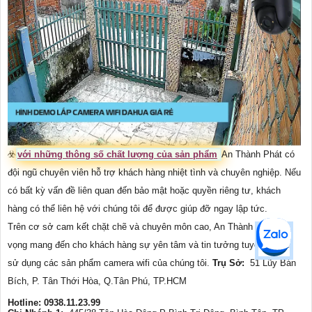
☣️
với những thông số chất lượng của sản phẩm
An Thành Phát có
đội ngũ chuyên viên hỗ trợ khách hàng nhiệt tình và chuyên nghiệp. Nếu
có bất kỳ vấn đề liên quan đến bảo mật hoặc quyền riêng tư, khách
hàng có thể liên hệ với chúng tôi để được giúp đỡ ngay lập tức.
Trên cơ sở cam kết chặt chẽ và chuyên môn cao, An Thành Phát hy
vọng mang đến cho khách hàng sự yên tâm và tin tưởng tuyệt đối khi
sử dụng các sản phẩm camera wifi của chúng tôi.
Trụ Sở:
51 Lũy Bán
Bích, P. Tân Thới Hòa, Q.Tân Phú, TP.HCM
Hotline: 0938.11.23.99