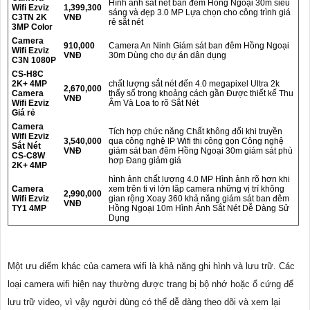
Hình ảnh sắt nét ban đêm Hồng Ngoại 30m siêu
Wifi Ezviz
1,399,300
sáng và đẹp 3.0 MP Lựa chọn cho công trình giá
C3TN 2K
VNĐ
rẻ sắt nét
3MP Color
Camera
910,000
Camera An Ninh Giám sát ban đêm Hồng Ngoại
Wifi Ezviz
VNĐ
30m Dùng cho dự án dân dụng
C3N 1080P
CS-H8C
2K+ 4MP
chất lượng sắt nét đến 4.0 megapixel Ultra 2k
2,670,000
Camera
thấy số trong khoảng cách gần Được thiết kế Thu
VNĐ
Wifi Ezviz
Âm Và Loa to rõ Sắt Nét
Giá rẻ
Camera
Tích hợp chức năng Chất không đổi khi truyền
Wifi Ezviz
3,540,000
qua công nghệ IP Wifi thi công gọn Công nghệ
Sắt Nét
VNĐ
giám sát ban đêm Hồng Ngoại 30m giám sát phù
CS-C8W
hơp Đang giảm giá
2K+ 4MP
hình ảnh chất lượng 4.0 MP Hình ảnh rõ hơn khi
Camera
xem trên ti vi lớn lăp camera những vị trí không
2,990,000
Wifi Ezviz
gian rộng Xoay 360 khả năng giám sát ban đêm
VNĐ
TY1 4MP
Hồng Ngoại 10m Hình Ảnh Sắt Nét Dễ Dàng Sử
Dụng
Một ưu điểm khác của camera wifi là khả năng ghi hình và lưu trữ. Các
loại camera wifi hiện nay thường được trang bị bộ nhớ hoặc ổ cứng để
lưu trữ video, vì vậy người dùng có thể dễ dàng theo dõi và xem lại