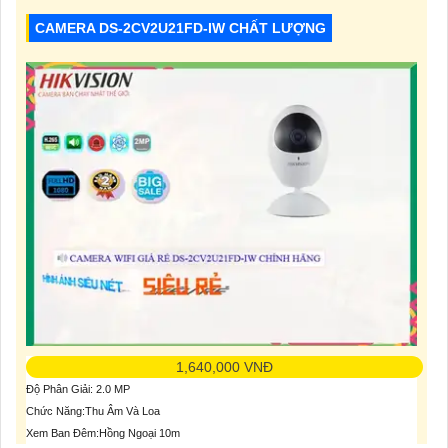
CAMERA DS-2CV2U21FD-IW CHẤT LƯỢNG
1,640,000 VNĐ
Độ Phân Giải: 2.0 MP
Chức Năng:Thu Âm Và Loa
Xem Ban Đêm:Hồng Ngoại 10m