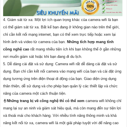
4. Giám sát từ xa: Một lợi ích quan trọng khác của camera wifi là bạn
có thể giám sát từ xa. Bất kể bạn đang ở không gian nào trên thế giới,
chỉ cần kết nối mạng internet, bạn có thể xem trực tiếp hoặc xem lại
hình ảnh và video từ camera của bạn.
Những tích hợp mang tính
công nghệ cao
rất mang nhiều tiện ích khi bạn không thể ở gần những
nơi muốn giám sát hoặc khi bạn đang đi du lịch.
5. Dễ dàng cài đặt và sử dụng: Camera wifi rất dễ dàng cài đặt và sử
dụng. Bạn chỉ cần kết nối camera vào mạng wifi của bạn và cài đặt ứng
dụng tương ứng trên điện thoại di động của bạn. Giao diện ứng dụng
thân thiện, dễ sử dụng và cho phép bạn quản lý các thiết lập và chức
năng của camera một cách thuận tiện.
👮
Những trang bị về công nghệ thì có thể xem
camera wifi không chỉ
mang lại sự an ninh và giám sát hiệu quả, mà còn mang đến sự tiện lợi
và thoải mái cho khách hàng. Với nhiều tính năng thông minh và khả
năng kết nối từ xa, camera wifi là một giải pháp tuyệt vời để nâng cao