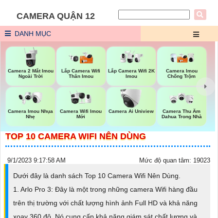
CAMERA QUẬN 12
DANH MỤC
Camera 2 Mắt Imou
Lắp Camera Wifi
Lắp Camera Wifi 2K
Camera Imou
Ngoài Trời
Thân Imou
Imou
Chống Trộm
Camera Wifi Imou
Camera Imou Nhụa
Camera Ai Uniview
Camera Thu Âm
Mới
Nhẹ
Dahua Trong Nhà
TOP 10 CAMERA WIFI NÊN DÙNG
9/1/2023 9:17:58 AM
Mức độ quan tâm: 19023
Dưới đây là danh sách Top 10 Camera Wifi Nên Dùng.
1. Arlo Pro 3: Đây là một trong những camera Wifi hàng đầu
trên thị trường với chất lượng hình ảnh Full HD và khả năng
xoay 360 độ. Nó cung cấp khả năng giám sát chất lượng và