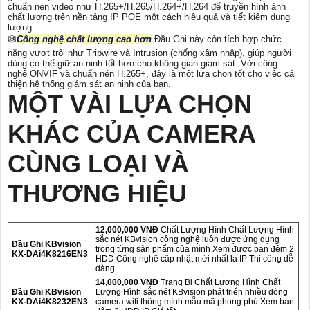
chuẩn nén video như H.265+/H.265/H.264+/H.264 để truyền hình ảnh
chất lượng trên nền tảng IP POE một cách hiệu quả và tiết kiệm dung
lượng.
🕸️
Công nghệ chất lượng cao hơn
Đầu Ghi này còn tích hợp chức
năng vượt trội như Tripwire và Intrusion (chống xâm nhập), giúp người
dùng có thể giữ an ninh tốt hơn cho không gian giám sát. Với công
nghệ ONVIF và chuẩn nén H.265+, đây là một lựa chọn tốt cho việc cải
thiện hệ thống giám sát an ninh của bạn.
MỘT VÀI LỰA CHỌN
KHÁC CỦA CAMERA
CÙNG LOẠI VÀ
THƯƠNG HIỆU
12,000,000 VNĐ
Chất Lượng Hình Chất Lượng Hình
sắc nét KBvision công nghệ luôn được ứng dụng
Đầu Ghi KBvision
trong từng sản phẩm của mình Xem được ban đêm 2
KX-DAi4K8216EN3
HDD Công nghệ cập nhật mới nhất là IP Thi công dễ
dàng
14,000,000 VNĐ
Trang Bị Chất Lượng Hình Chất
Đầu Ghi KBvision
Lượng Hình sắc nét KBvision phát triển nhiều dòng
KX-DAi4K8232EN3
camera wifi thông mình mẫu mã phong phú Xem ban