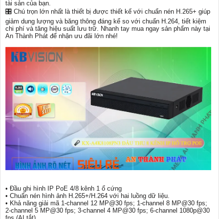
tài sản của bạn.
🎛 Chú trọn lớn nhất là thiết bị được thiết kế với chuẩn nén H.265+ giúp
giảm dung lượng và băng thông đáng kể so với chuẩn H.264, tiết kiệm
chi phí và tăng hiệu suất lưu trữ. Nhanh tay mua ngay sản phẩm này tại
An Thành Phát để nhận ưu đãi lớn nhé!
• Đầu ghi hình IP PoE 4/8 kênh 1 ổ cứng
• Chuẩn nén hình ảnh H.265+/H.264 với hai luồng dữ liệu.
• Khả năng giải mã 1-channel 12 MP@30 fps; 1-channel 8 MP@30 fps;
2-channel 5 MP@30 fps; 3-channel 4 MP@30 fps; 6-channel 1080p@30
fps (AI tắt)