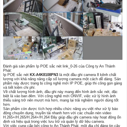
Đánh giá sản phẩm Ip POE sắc nét link_0-26 của Công ty An Thành
Phát:
Ip POE sắc nét
KX-A4K8108PN3
là một đầu ghi camera 8 kênh chất
lượng với khả năng nâng cấp số lượng camera một cách dễ dàng. Sản
phẩm này được trang bị công nghệ mới IP POE, giúp thi công gọn gàng
và tiết kiệm chi phí.
Về chất lượng hình ảnh, đầu ghi này mang đến hình ảnh sắc nét, đặc
biệt là vào ban đêm. Với công nghệ mới ONVIF, việc xử lý hình ảnh
thiếu sáng trở nên mượt mà hơn, mang lại trải nghiệm người dùng tốt
hơn.
Sản phẩm còn được tích hợp nhiều chức năng ưu việt như xử lý báo
động chuyên dụng, truyền tải nhanh hơn với các chuẩn nén video
H.265+/H.265/H.264+/H.264 Đây giúp đầu ghi camera này hoạt động ổn
định và hiệu quả trong việc lưu trữ và quản lý dữ liệu camera.
Với việc cung cấp bởi công ty An Thành Phát, một địa chỉ đáng tin cậy