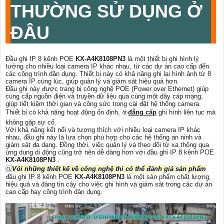
THƯỜNG SỬ DỤNG Ở
ĐÂU
Đầu ghi IP 8 kênh POE
KX-A4K8108PN3
là một thiết bị ghi hình lý
tưởng cho nhiều loại camera IP khác nhau, từ các dự án cao cấp đến
các công trình dân dụng. Thiết bị này có khả năng ghi lại hình ảnh từ 8
camera IP cùng lúc, giúp quản lý và giám sát hiệu quả hơn.
Đầu ghi này được trang bị công nghệ POE (Power over Ethernet) giúp
cung cấp nguồn điện và truyền dữ liệu qua cùng một dây cáp mạng,
giúp tiết kiệm thời gian và công sức trong cài đặt hệ thống camera.
Thiết bị có khả năng hoạt động ổn định, ☣️
đẳng cấp
ghi hình liên tục mà
không gặp sự cố.
Với khả năng kết nối và tương thích với nhiều loại camera IP khác
nhau, đầu ghi này là lựa chọn phù hợp cho các hệ thống an ninh và
giám sát đa dạng. Đồng thời, việc quản lý và theo dõi từ xa thông qua
ứng dụng di động cũng trở nên dễ dàng hơn với đầu ghi IP 8 kênh POE
KX-A4K8108PN3
.
🆑
Vói những thiết kế về công nghệ thì có thể đánh giá sản phẩm
đầu ghi IP 8 kênh POE
KX-A4K8108PN3
là một sản phẩm chất lượng,
hiệu quả và đáng tin cậy cho việc ghi hình và giám sát trong các dự án
cao cấp hay công trình dân dụng.