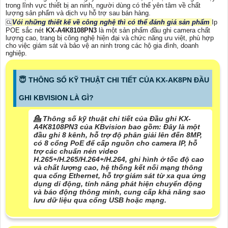
trong lĩnh vực thiết bị an ninh, người dùng có thể yên tâm về chất
lượng sản phẩm và dịch vụ hỗ trợ sau bán hàng.
🆑
Vói những thiết kế về công nghệ thì có thể đánh giá sản phẩm
Ip
POE sắc nét
KX-A4K8108PN3
là một sản phẩm đầu ghi camera chất
lượng cao, trang bị công nghệ hiện đại và chức năng ưu việt, phù hợp
cho việc giám sát và bảo vệ an ninh trong các hộ gia đình, doanh
nghiệp.
😇 THÔNG SỐ KỸ THUẬT CHI TIẾT CỦA KX-AK8PN ĐẦU
GHI KBVISION LÀ GÌ?
💁 Thông số kỹ thuật chi tiết của Đầu ghi KX-
A4K8108PN3 của KBvision bao gồm: Đây là một
đầu ghi 8 kênh, hỗ trợ độ phân giải lên đến 8MP,
có 8 cổng PoE để cấp nguồn cho camera IP, hỗ
trợ các chuẩn nén video
H.265+/H.265/H.264+/H.264, ghi hình ở tốc độ cao
và chất lượng cao, hệ thống kết nối mạng thông
qua cổng Ethernet, hỗ trợ giám sát từ xa qua ứng
dụng di động, tính năng phát hiện chuyển động
và báo động thông minh, cung cấp khả năng sao
lưu dữ liệu qua cổng USB hoặc mạng.