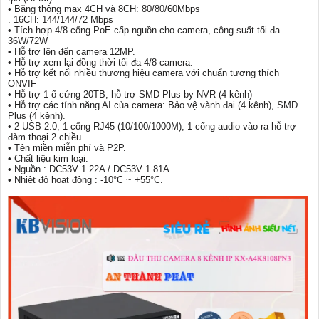
• Băng thông max 4CH và 8CH: 80/80/60Mbps
. 16CH: 144/144/72 Mbps
• Tích hợp 4/8 cổng PoE cấp nguồn cho camera, công suất tối đa
36W/72W
• Hỗ trợ lên đến camera 12MP.
• Hỗ trợ xem lại đồng thời tối đa 4/8 camera.
• Hỗ trợ kết nối nhiều thương hiệu camera với chuẩn tương thích
ONVIF
• Hỗ trợ 1 ổ cứng 20TB, hỗ trợ SMD Plus by NVR (4 kênh)
• Hỗ trợ các tính năng AI của camera: Bảo vệ vành đai (4 kênh), SMD
Plus (4 kênh).
• 2 USB 2.0, 1 cổng RJ45 (10/100/1000M), 1 cổng audio vào ra hỗ trợ
đàm thoại 2 chiều.
• Tên miền miễn phí và P2P.
• Chất liệu kim loại.
• Nguồn : DC53V 1.22A / DC53V 1.81A
• Nhiệt độ hoạt động : -10°C ~ +55°C.