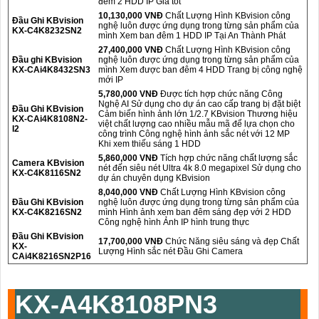
đêm 2 HDD IP Giá tốt
10,130,000 VNĐ
Chất Lượng Hình KBvision công
Đầu Ghi KBvision
nghệ luôn được ứng dụng trong từng sản phẩm của
KX-C4K8232SN2
mình Xem ban đêm 1 HDD IP Tại An Thành Phát
27,400,000 VNĐ
Chất Lượng Hình KBvision công
Đầu ghi KBvision
nghệ luôn được ứng dụng trong từng sản phẩm của
KX-CAi4K8432SN3
mình Xem được ban đêm 4 HDD Trang bị công nghệ
mới IP
5,780,000 VNĐ
Được tích hợp chức năng Công
Nghệ AI Sử dụng cho dự án cao cấp trang bị đặt biệt
Đầu Ghi KBvision
Cảm biến hình ảnh lớn 1/2.7 KBvision Thương hiệu
KX-CAi4K8108N2-
việt chất lượng cao nhiều mẫu mã để lựa chọn cho
I2
công trình Công nghệ hình ảnh sắc nét với 12 MP
Khi xem thiếu sáng 1 HDD
5,860,000 VNĐ
Tích hợp chức năng chất lượng sắc
Camera KBvision
nét đến siêu nét Ultra 4k 8.0 megapixel Sử dụng cho
KX-C4K8116SN2
dự án chuyên dụng KBvision
8,040,000 VNĐ
Chất Lượng Hình KBvision công
Đầu Ghi KBvision
nghệ luôn được ứng dụng trong từng sản phẩm của
KX-C4K8216SN2
mình Hình ảnh xem ban đêm sáng đẹp với 2 HDD
Công nghệ hình Ảnh IP hình trung thực
Đầu Ghi KBvision
17,700,000 VNĐ
Chức Năng siêu sáng và đẹp Chất
KX-
Lượng Hình sắc nét Đầu Ghi Camera
CAi4K8216SN2P16
KX-A4K8108PN3