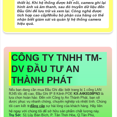
thiết bị. Khi hệ thống được kết nối, camera ghi lại
hình ảnh và âm thanh, sau đó truyền dữ liệu đến
Đầu Ghi để lưu trữ và xem lại. Công nghệ được
tích hợp cao cấpNhiều bộ phận của hãng có thể
nhận biết giám sát và quản lý hệ thống camera
hiệu quả.
CÔNG TY TNHH TM-
DV ĐẦU TƯ AN
THÀNH PHÁT
Nếu bạn đang cần mua Đầu Ghi đặc biệt trang bị 1 cổng LAN
RJ45 tốc độ cao, Đầu Ghi IP 8 Kênh POE
KX-A4K8108PN3
là
lựa chọn hoàn hảo. Đến với Công ty An Thành Phát, bạn sẽ
được phục vụ nhanh chóng, chuyên nghiệp và nhiệt tình. Chúng
tôi cam kết ☣️
đẳng cấp
sự hài lòng của khách hàng. Hãy liên
hệ ngay với chúng tôi để sở hữu sản phẩm chất lượng này.
Trụ Sở:
51 Lũy Bán Bích, P. Tân Thới Hòa, Q.Tân Phú,