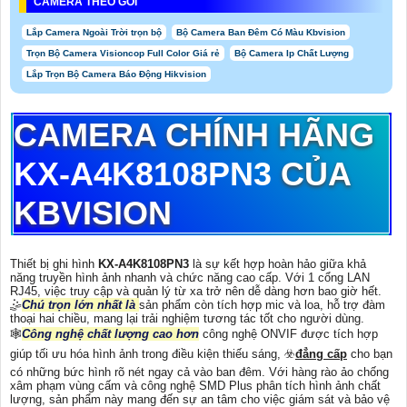
CAMERA THEO GÓI
Lắp Camera Ngoài Trời trọn bộ
Bộ Camera Ban Đêm Có Màu Kbvision
Trọn Bộ Camera Visioncop Full Color Giá rẻ
Bộ Camera Ip Chất Lượng
Lắp Trọn Bộ Camera Báo Động Hikvision
CAMERA CHÍNH HÃNG
KX-A4K8108PN3
CỦA
KBVISION
Thiết bị ghi hình
KX-A4K8108PN3
là sự kết hợp hoàn hảo giữa khả
năng truyền hình ảnh nhanh và chức năng cao cấp. Với 1 cổng LAN
RJ45, việc truy cập và quản lý từ xa trở nên dễ dàng hơn bao giờ hết.
🤹
Chú trọn lớn nhất là
sản phẩm còn tích hợp mic và loa, hỗ trợ đàm
thoại hai chiều, mang lại trải nghiệm tương tác tốt cho người dùng.
🕸️
Công nghệ chất lượng cao hơn
công nghệ ONVIF được tích hợp
giúp tối ưu hóa hình ảnh trong điều kiện thiếu sáng, ☣️
đẳng cấp
cho bạn
có những bức hình rõ nét ngay cả vào ban đêm. Với hàng rào ảo chống
xâm phạm vùng cấm và công nghệ SMD Plus phân tích hình ảnh chất
lượng, sản phẩm này mang đến sự an tâm cho việc giám sát và bảo vệ