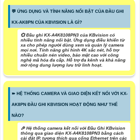
️💬 ỨNG DỤNG VÀ TÍNH NĂNG NỔI BẬT CỦA ĐẦU GHI
KX-AK8PN CỦA KBVISION LÀ GÌ?
💞 Đầu ghi KX-A4K8108PN3 của KBvision có
nhiều tính năng nổi bật. Ứng dụng điều khiển từ
xa cho phép người dùng xem và quản lý camera
mọi nơi. Tính năng ghi hình 4K sắc nét, hỗ trợ
nhiều chuẩn nén video, bảo mật cao với công
nghệ mã hóa đa cấp. Hỗ trợ đa kênh và khả năng
mở rộng dung lượng lưu trữ linh hoạt.
➽ HỆ THỐNG CAMERA VÀ GIAO DIỆN KẾT NỐI VỚI KX-
AK8PN ĐẦU GHI KBVISION HOẠT ĐỘNG NHƯ THẾ
NÀO?
️🎉 Hệ thống camera kết nối với Đầu Ghi KBvision
thông qua giao diện KX-A4K8108PN3 bằng cách
cài đặt IP, tương thích qua cổng Ethernet trên các