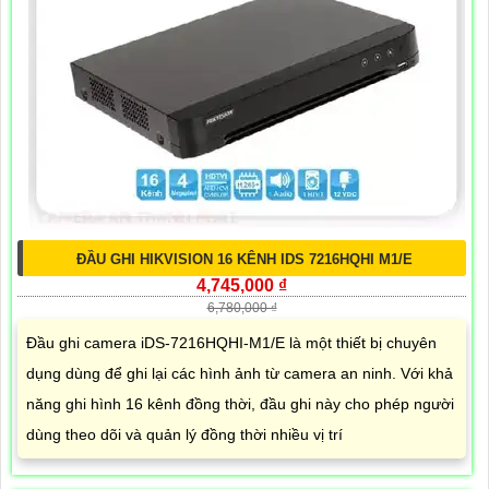
ĐẦU GHI HIKVISION 16 KÊNH IDS 7216HQHI M1/E
4,745,000 ₫
6,780,000 ₫
Đầu ghi camera iDS-7216HQHI-M1/E là một thiết bị chuyên
dụng dùng để ghi lại các hình ảnh từ camera an ninh. Với khả
năng ghi hình 16 kênh đồng thời, đầu ghi này cho phép người
dùng theo dõi và quản lý đồng thời nhiều vị trí