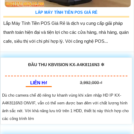
LẮP MÁY TÍNH TIỀN POS GIÁ RẺ
Lắp Máy Tính Tiền POS Giá Rẻ là dịch vụ cung cấp giải pháp
thanh toán hiện đại và tiện lợi cho các cửa hàng, nhà hàng, quán
cafe, siêu thị với chi phí hợp lý. Với công nghệ POS...
ĐẦU THU KBVISION KX-A4K8116N3 ✲
LIÊN H₫
3,992,000 ₫
Dù cho camera chế độ riêng tư khanh vùng khi xâm nhập HD IP KX-
A4K8116N3 ONVIF, vẫn có thể xem được ban đêm với chất lượng hình
ảnh sắc nét. Với khả năng lưu trữ trên 1 HDD, thiết bị này thích hợp cho
các công trình lớn