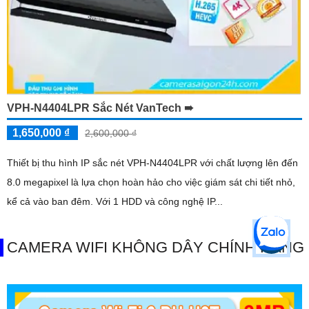
VPH-N4404LPR Sắc Nét VanTech ➠
1,650,000 ₫
2,600,000 ₫
Thiết bị thu hình IP sắc nét VPH-N4404LPR với chất lượng lên đến
8.0 megapixel là lựa chọn hoàn hảo cho việc giám sát chi tiết nhỏ,
kể cả vào ban đêm. Với 1 HDD và công nghệ IP...
CAMERA WIFI KHÔNG DÂY CHÍNH HÃNG