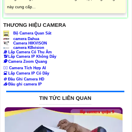
này cung cấp...
THƯƠNG HIỆU CAMERA
Bộ Camera Quan Sát
camera Dahua
Camera HIKVISON
camera KBvision
️🎤️
Lắp Camera Có Thu Âm
📶
Lắp Camera IP Không Dây
🕵️
Camera Zoom Quang
🧛‍♀️
Camera Tích Hợp AI
💻
Lắp Camera IP Có Dây
⚙️
Đầu Ghi Camera HD
📥
Đầu ghi camera IP
TIN TỨC LIÊN QUAN