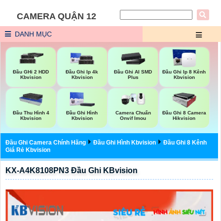
CAMERA QUẬN 12
DANH MỤC
Đầu GHi 2 HDD
Đầu Ghi Ip 4k
Đầu Ghi AI SMD
Đầu Ghi Ip 8 Kênh
Kbvision
Kbvision
Plus
Kbvision
Đầu Thu Hình 4
Đầu Ghi Hình
Camera Chuẩn
Đầu Ghi 8 Camera
Kbvision
Kbvision
Onvif Imou
Hikvision
Đầu Ghi Camera Chính Hãng
Đầu Ghi Hình Kbvision
Đầu Ghi 8 Kênh
Giá Rẻ Kbvision
KX-A4K8108PN3 Đầu Ghi KBvision