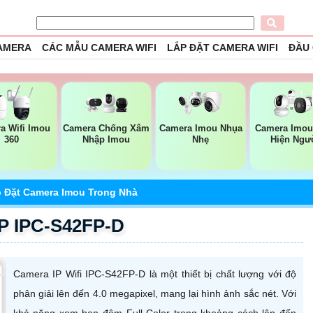
CAMERA
CÁC MẪU CAMERA WIFI
LẮP ĐẶT CAMERA WIFI
ĐẦU
a Wifi Imou
Camera Chống Xâm
Camera Imou Nhụa
Camera Imou
360
Nhập Imou
Nhẹ
Hiện Ngư
 Đặt Camera Imou Trong Nhà
P IPC-S42FP-D
Camera IP Wifi IPC-S42FP-D là một thiết bị chất lượng với độ
phân giải lên đến 4.0 megapixel, mang lại hình ảnh sắc nét. Với
khả năng xem ban đêm Full Color trong khoảng cách lên đến