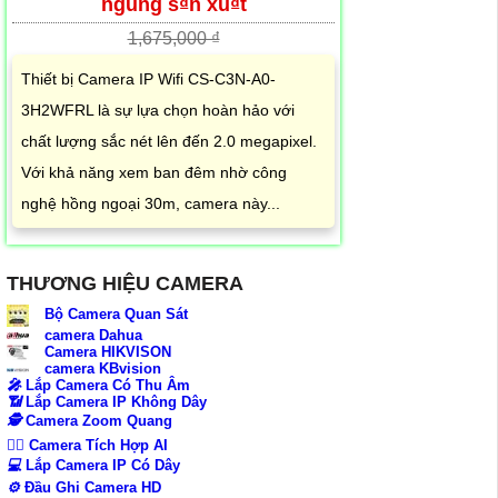
ngung s₫n xu₫t
1,675,000 ₫
Thiết bị Camera IP Wifi CS-C3N-A0-
3H2WFRL là sự lựa chọn hoàn hảo với
chất lượng sắc nét lên đến 2.0 megapixel.
Với khả năng xem ban đêm nhờ công
nghệ hồng ngoại 30m, camera này...
THƯƠNG HIỆU CAMERA
Bộ Camera Quan Sát
camera Dahua
Camera HIKVISON
camera KBvision
️🎤️
Lắp Camera Có Thu Âm
📶
Lắp Camera IP Không Dây
🕵️
Camera Zoom Quang
🧛‍♀️
Camera Tích Hợp AI
💻
Lắp Camera IP Có Dây
⚙️
Đầu Ghi Camera HD