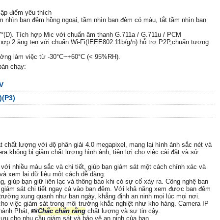
lập điểm yêu thích
m nhìn ban đêm hồng ngoại, tầm nhìn ban đêm có màu, tắt tầm nhìn ban
07°(D). Tích hợp Mic với chuẩn âm thanh G.711a / G.711u / PCM
hợp 2 ăng ten với chuẩn Wi-Fi(IEEE802.11b/g/n) hỗ trợ P2P,chuẩn tương
rường làm việc từ -30°C~+60°C (< 95%RH).
bán chạy:
V
(P3)
 chất lượng với độ phân giải 4.0 megapixel, mang lại hình ảnh sắc nét và
a không bị giảm chất lượng hình ảnh, tiện lợi cho việc cài đặt và sử
i nhiều màu sắc và chi tiết, giúp bạn giám sát một cách chính xác và
 và xem lại dữ liệu một cách dễ dàng.
, giúp bạn giữ liên lạc và thông báo khi có sự cố xảy ra. Công nghệ ban
 giám sát chi tiết ngay cả vào ban đêm. Với khả năng xem được ban đêm
 trường xung quanh như ban ngày, khẳng định an ninh mọi lúc mọi nơi.
o việc giám sát trong môi trường khắc nghiệt như kho hàng. Camera IP
hành Phát, 📸
Chắc chắn rằng
chất lượng và sự tin cậy.
i ưu cho nhu cầu giám sát và bảo vệ an ninh của bạn.