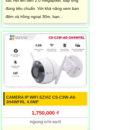
sắc nét lên đến 2.0 megapixel, đáp ứng
đúng tiêu chuẩn. Với khả năng xem ban
đêm và hồng ngoại 30m, bạn...
CAMERA IP WIFI EZVIZ CS-C3W-A0-
3H4WFRL 4.0MP
1,750,000 ₫
ngung s₫n xu₫t