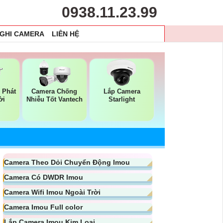
0938.11.23.99
 GHI CAMERA
LIÊN HỆ
 Phát
Camera Chống
Lắp Camera
ời
Nhiễu Tốt Vantech
Starlight
Camera Theo Dỏi Chuyển Động Imou
Camera Có DWDR Imou
Camera Wifi Imou Ngoài Trời
Camera Imou Full color
Lắp Camera Imou Kim Loại