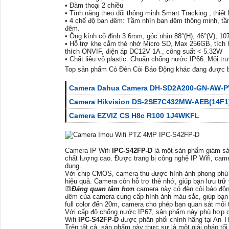
• Đàm thoại 2 chiều
• Tính năng theo dõi thông minh Smart Tracking , thiết 
• 4 chế độ ban đêm: Tầm nhìn ban đêm thông minh, tầ
đêm.
• Ống kính cố định 3.6mm, góc nhìn 88°(H), 46°(V), 1
• Hỗ trợ khe cắm thẻ nhớ Micro SD, Max 256GB, tích 
thích ONVIF, điện áp DC12V 1A , công suất < 5.32W
• Chất liệu vỏ plastic. Chuẩn chống nước IP66. Môi t
Top sản phẩm Có Đèn Còi Báo Động khác đang được 
Camera Dahua Camera DH-SD2A200-GN-AW-P
Camera Hikvision DS-2SE7C432MW-AEB(14F1)
Camera EZVIZ CS H8c R100 1J4WKFL
Camera IP Wifi
IPC-S42FP-D
là một sản phẩm giám sát
chất lượng cao. Được trang bị công nghệ IP Wifi, camer
dụng.
Với chip CMOS, camera thu được hình ảnh phong phú vớ
hiệu quả. Camera còn hỗ trợ thẻ nhớ, giúp bạn lưu trữ
🔳
Đáng quan tâm hơn
camera này có đèn còi báo động
đêm của camera cung cấp hình ảnh màu sắc, giúp bạn
full color đến 20m, camera cho phép bạn quan sát môi
Với cấp độ chống nước IP67, sản phẩm này phù hợp ch
Wifi
IPC-S42FP-D
được phân phối chính hãng tại An T
Trên tất cả, sản phẩm này thực sự là một giải pháp tố