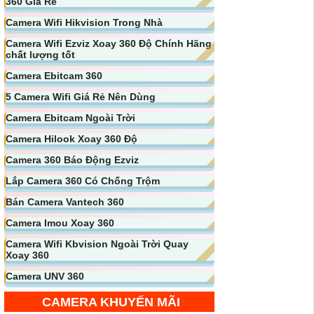
360 Giá Rẻ
Camera Wifi Hikvision Trong Nhà
Camera Wifi Ezviz Xoay 360 Độ Chính Hãng
chất lượng tốt
Camera Ebitcam 360
5 Camera Wifi Giá Rẻ Nên Dùng
Camera Ebitcam Ngoài Trời
Camera Hilook Xoay 360 Độ
Camera 360 Báo Động Ezviz
Lắp Camera 360 Có Chống Trộm
Bán Camera Vantech 360
Camera Imou Xoay 360
Camera Wifi Kbvision Ngoài Trời Quay
Xoay 360
Camera UNV 360
CAMERA KHUYẾN MÃI