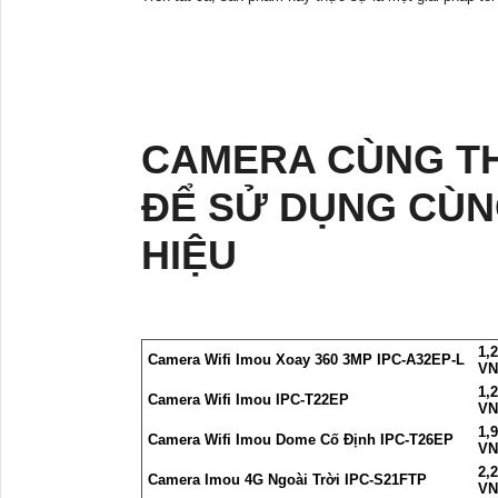
CAMERA CÙNG T
ĐỂ SỬ DỤNG CÙN
HIỆU
1,
Camera Wifi Imou Xoay 360 3MP IPC-A32EP-L
VN
1,
Camera Wifi Imou IPC-T22EP
VN
1,
Camera Wifi Imou Dome Cố Định IPC-T26EP
VN
2,
Camera Imou 4G Ngoài Trời IPC-S21FTP
VN