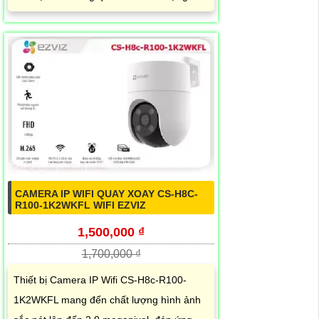
CAMERA IP WIFI QUAY XOAY CS-H8C-
R100-1K2WKFL WIFI EZVIZ
1,500,000 ₫
1,700,000 ₫
Thiết bị Camera IP Wifi CS-H8c-R100-
1K2WKFL mang đến chất lượng hình ảnh