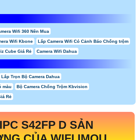
amera Wifi 360 Nên Mua
era Wifi Kbone
Lắp Camera Wifi Có Cảnh Báo Chống trộm
viz Cube Giá Rẻ
Camera Wifi Dahua
Lắp Trọn Bộ Camera Dahua
ó màu
Bộ Camera Chống Trộm Kbvision
Giá Rẻ
 IPC S42FP D SẢN
NG CỦA WIFI IMOU