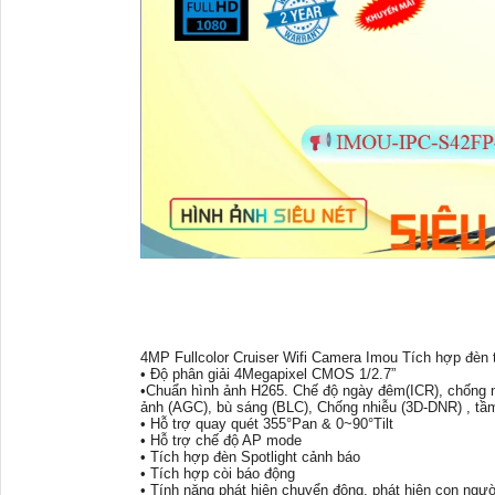
4MP Fullcolor Cruiser Wifi Camera Imou Tích hợp đèn
• Độ phân giải 4Megapixel CMOS 1/2.7”
•Chuẩn hình ảnh H265. Chế độ ngày đêm(ICR), chống 
ảnh (AGC), bù sáng (BLC), Chống nhiễu (3D-DNR) , tầm
• Hỗ trợ quay quét 355°Pan & 0~90°Tilt
• Hỗ trợ chế độ AP mode
• Tích hợp đèn Spotlight cảnh báo
• Tích hợp còi báo động
• Tính năng phát hiện chuyển động, phát hiện con ngườ