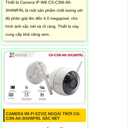
Thiết bị Camera IP Wifi CS-C3W-A0-
3H4WFRL là một sản phẩm chất lượng với
độ phân giải lên đến 4.0 megapixel, cho
hình ảnh sắc nét và rõ ràng. Thiết bị này
cung cấp khả năng xem...
CAMERA WI-FI EZVIZ NGOÀI TRỜI CS-
C3N-A0-3H2WFRL SẮC NÉT