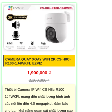
CAMERA QUAY XOAY WIFI 2K CS-H8C-
R100-1J4WKFL EZVIZ
1,900,000 ₫
2,100,000 ₫
Thiết bị Camera IP Wifi CS-H8c-R100-
1J4WKFL mang đến chất lượng hình ảnh
sắc nét lên đến 4.0 megapixel, đảm bảo
cho bạn khả năng quan sát chất lượng cao