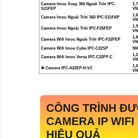
Camera Imou Xoay 360 Ngoài Trời IPC-
1,
S21FEP
VN
1,
Camera Imou Ngoài Trời 360 IPC-S21FAP
VN
1,
Camera Imou Ngoài Trời IPC-F26FEP
VN
1,
Camera Wifi Imou Ngoài Trời IPC-F22FEP
VN
Camera Wifi Imou Cube IPC-C22SP
90
1,
Camera Wifi Imou Versa IPC-C22FP-C
VN
1,
❇ Camera IPC-A22EP-H-V2
VN
CÔNG TRÌNH ĐƯ
CAMERA IP WIFI
HIỆU QUẢ