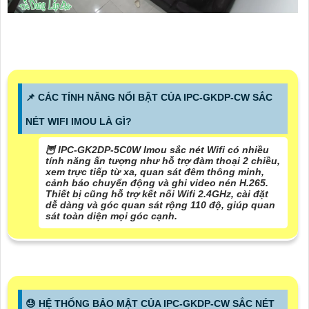
📌 CÁC TÍNH NĂNG NỔI BẬT CỦA IPC-GKDP-CW SẮC
NÉT WIFI IMOU LÀ GÌ?
🦉 IPC-GK2DP-5C0W Imou sắc nét Wifi có nhiều
tính năng ấn tượng như hỗ trợ đàm thoại 2 chiều,
xem trực tiếp từ xa, quan sát đêm thông minh,
cảnh báo chuyển động và ghi video nén H.265.
Thiết bị cũng hỗ trợ kết nối Wifi 2.4GHz, cài đặt
dễ dàng và góc quan sát rộng 110 độ, giúp quan
sát toàn diện mọi góc cạnh.
😓 HỆ THỐNG BẢO MẬT CỦA IPC-GKDP-CW SẮC NÉT