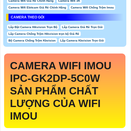
Camera Wifi Giá Rẻ Chính Hãng
Camera Wifi 3K
Camera Wifi Ebitcam Giá Rẻ Chính Hãng
Camera Wifi Chống Trộm Imou
CAMERA THEO GÓI
Lắp Đặt Camera Hikvision Trọn Bộ
Lắp Camera Giá Rẻ Trọn Gói
Lắp Camera Chống Trộm Hikvision trọn bộ Giá Rẻ
Bộ Camera Chống Trộm Kbvision
Lắp Camera Kbvision Trọn Gói
CAMERA WIFI IMOU
IPC-GK2DP-5C0W
SẢN PHẨM CHẤT
LƯỢNG CỦA WIFI
IMOU