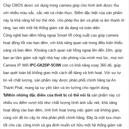
Chip CMOS được sử dụng trong camera giúp cho hình ảnh được thu
với nhiều màu sắc, sắc nét và chân thực. Điểm đặc biệt của sản phẩm
này là khả năng hổ trợ thẻ nhớ, cho phép thu âm và phát ra âm thanh rõ
ràng, tạo nên một hệ thống giám sát đa dạng và toàn diện.
Công nghệ ban đêm hồng ngoại Smart IR công suất cao giúp camera
hoạt động tốt vào ban đêm, với khả năng quan sát trong điều kiện thiếu
sáng và ban đêm. Khoảng cách quan sát hồng ngoại lên đến 10m, giúp
bạn an tâm giám sát ngôi nhà hay văn phòng của mình mọi lúc, mọi nơi.
Camera IP Wifi
IPC-GK2DP-5C0W
còn có khả năng xoay 360 độ, giúp
bạn quét toàn bộ không gian một cách dễ dàng và linh hoạt. Với sự tự
tin về chất lượng, sản phẩm này được phân phối chính hãng tại An
Thành Phát, mang lại sự yên tâm và tin tưởng cho người dùng.
📶
Nhìn những đặc điểm của thiết bị có thể nói là
sản phẩm này có
nhiều ưu điểm vượt trội như chất lượng hình ảnh sắc nét, khả năng
hoạt động vào ban đêm, tính linh hoạt trong việc giám sát không gian,
cùng với độ tin cậy từ nhà phân phối chính hãng. Đây là một lựa chọn
tốt cho các công trình và gia đình muốn sở hữu một hệ thống giám sát