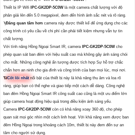
Thiết bị IP Wifi
IPC-GK2DP-5C0W
là một camera chất lượng với độ
phân giải lên đến 5.0 megapixel, đem đến hình ảnh sắc nét và rõ ràng.
ϡ
Đáng quan tâm hơn
camera này được thiết kế để ứng dụng cho các
công trình có yêu cầu về chi phí cần phải tiết kiệm nhưng vẫn tự tin
chất lượng.
Với tính năng Hồng Ngoại Smart IR, camera
IPC-GK2DP-5C0W
cho
phép quan sát ban đêm với hiệu suất cao mà không gây ánh sáng chói
cho mắt. Những công nghệ ấn tượng được tích hợp Sự hỗ trợ chắc
chắn hơn an ninh cho gia đình và công trình của bạn mọi lúc, mọi nơi.
📶
Cốt lõi nhất
nổi bật của thiết bị này là khả năng thu âm và loa rõ
ràng, giúp bạn có thể nghe và giao tiếp một cách dễ dàng. Công nghệ
ban đêm Hồng Ngoại Smart IR công suất cao cũng là một ưu điểm lớn
giúp camera hoạt động hiệu quả trong điều kiện ánh sáng yếu.
Camera
IPC-GK2DP-5C0W
còn có khả năng xoay 360 độ, cho phép
quan sát mọi góc nhìn một cách linh hoạt. Với khả năng xem được ban
đêm Hồng Ngoại trong khoảng cách 10m, thiết bị này đem đến sự an
tâm cho người sử dụng.