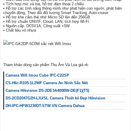
• Tích hợp mic và loa, hỗ trợ đàm thoại 2 chiều
• Hỗ trợ các tính năng thông minh như phát hiện con người, phát hiện
chuyển động, Theo dõi đối tượng Smart Tracking, Auto-cruise
• Hỗ trợ khe cắm thẻ nhớ Micro SD lên đến 256GB
• Hỗ trợ chuẩn ONVIF, Cloud, LAN, tích hợp Wi-Fi.
• Nguồn cấp: DC5V1A, Công suất <5W
• Chất liệu vỏ nhựa
Tham khảo dòng sản phẩm Thu Âm Và Loa giá rẻ:
Camera Wifi Imou Cube IPC-C22SP
CS-H6c-R105-1L2WF Camera An Ninh Sắc Nét
Camera Hikvision DS-2DE3A400BW-DE(F1)(T5)
DS-2CD2047G2H-LIU/SL Camera Thiết kế Đẹp Hikvision
DH-IPC-HFW1230DT-STW-VN Camera Dahua