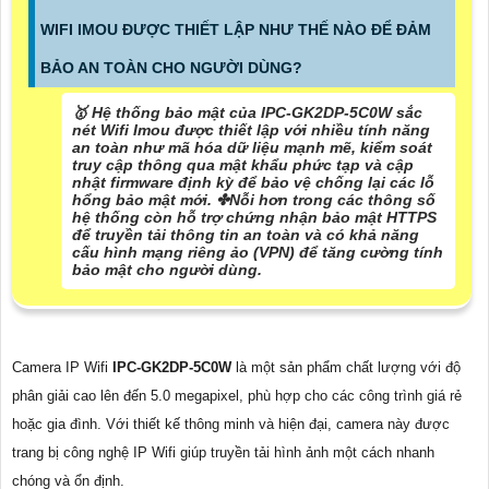
WIFI IMOU ĐƯỢC THIẾT LẬP NHƯ THẾ NÀO ĐỂ ĐẢM
BẢO AN TOÀN CHO NGƯỜI DÙNG?
🥇 Hệ thống bảo mật của IPC-GK2DP-5C0W sắc
nét Wifi Imou được thiết lập với nhiều tính năng
an toàn như mã hóa dữ liệu mạnh mẽ, kiểm soát
truy cập thông qua mật khẩu phức tạp và cập
nhật firmware định kỳ để bảo vệ chống lại các lỗ
hổng bảo mật mới. ✤
Nỗi hơn trong các thông số
hệ thống còn hỗ trợ chứng nhận bảo mật HTTPS
để truyền tải thông tin an toàn và có khả năng
cấu hình mạng riêng ảo (VPN) để tăng cường tính
bảo mật cho người dùng.
Camera IP Wifi
IPC-GK2DP-5C0W
là một sản phẩm chất lượng với độ
phân giải cao lên đến 5.0 megapixel, phù hợp cho các công trình giá rẻ
hoặc gia đình. Với thiết kế thông minh và hiện đại, camera này được
trang bị công nghệ IP Wifi giúp truyền tải hình ảnh một cách nhanh
chóng và ổn định.