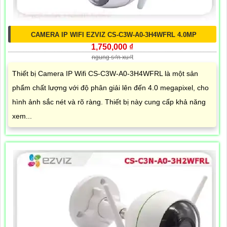
CAMERA IP WIFI EZVIZ CS-C3W-A0-3H4WFRL 4.0MP
1,750,000 ₫
ngung s₫n xu₫t
Thiết bị Camera IP Wifi CS-C3W-A0-3H4WFRL là một sản
phẩm chất lượng với độ phân giải lên đến 4.0 megapixel, cho
hình ảnh sắc nét và rõ ràng. Thiết bị này cung cấp khả năng
xem...