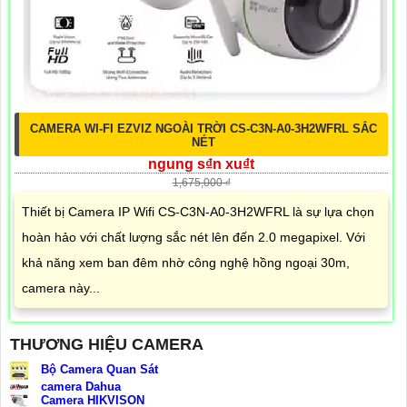
CAMERA WI-FI EZVIZ NGOÀI TRỜI CS-C3N-A0-3H2WFRL SẮC
NÉT
ngung s₫n xu₫t
1,675,000 ₫
Thiết bị Camera IP Wifi CS-C3N-A0-3H2WFRL là sự lựa chọn
hoàn hảo với chất lượng sắc nét lên đến 2.0 megapixel. Với
khả năng xem ban đêm nhờ công nghệ hồng ngoại 30m,
camera này...
THƯƠNG HIỆU CAMERA
Bộ Camera Quan Sát
camera Dahua
Camera HIKVISON