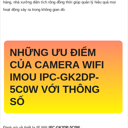
hàng, nhà xưởng diện tích rộng đồng thời giúp quản lý hiệu quả mọi
hoạt động xảy ra trong không gian đó.
NHỮNG ƯU ĐIỂM
CỦA CAMERA WIFI
IMOU
IPC-GK2DP-
5C0W
VỚI THÔNG
SỐ
Đánh giá về thiết bị IP Wifi
IPC-GK2DP-5C0W
: