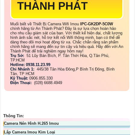
THÀNH PHÁT
Muối biết về Thiết Bị Camera Wifi Imou
IPC-GK2DP-5C0W
chính hãng từ An Thành Phát? Đây là sự lựa chọn hoàn hảo
cho nhu cầu giám sát của bạn. Với thiết kế hiện đại, chất lượng
hình ảnh sắc nét, hỗ trợ kết nối Wifi thông minh, bạn có thể dễ
dàng theo dõi mọi hoạt động từ xa. Chắc chắn rằng sản phẩm
chính hãng sẽ mang đến sự tin cậy và hiệu quả. Hãy đến với An
Thành Phát để trải nghiệm ngay hôm nay!
Trụ Sở:
51 Lũy Bán Bích, P. Tân Thới Hòa, Q.Tân Phú,
TP.HCM
Hotline: 0938.11.23.99
Chi Nhánh 1:
445/38 Tân Hòa Đông,P Bình Trị Đông, Bình
Tân, TP HCM
Kỹ Thuật:
0906.855.330
Điện Thoại:
(028) 6688.4949
Thông Tin:
Camera Nén Hình H.265 Imou
Lắp Camera Imou Kim Loại