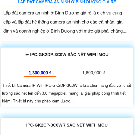
LẮP ĐẶT CAMERA AN NINH Ở BÌNH DƯƠNG GIÁ RẺ
Lắp đặt camera an ninh ở Bình Dương giá rẻ là dịch vụ cung
cấp và lắp đặt hệ thống camera an ninh cho các cá nhân, gia
đình và doanh nghiệp ở Bình Dương với mức giá phải chăng....
➠ IPC-GK2DP-3C0W SẮC NÉT WIFI IMOU
1,300,000 ₫
1,600,000 ₫
Thiết Bị Camera IP Wifi IPC-GK2DP-3C0W là lựa chọn hàng đầu với chất
lượng sắc nét lên đến 3.0 megapixel, mang lại giải pháp công trình tiết
kiệm. Thiết bị này cho phép xem được...
IPC-GK2CP-3C0WR SẮC NÉT WIFI IMOU