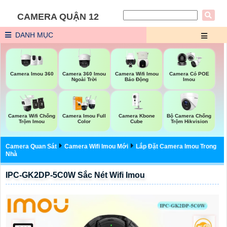
CAMERA QUẬN 12
DANH MỤC
Camera Imou 360
Camera 360 Imou
Camera Wifi Imou
Camera Có POE
Ngoài Trời
Báo Động
Imou
Camera Kbone
Bộ Camera Chống
Camera Wifi Chống
Camera Imou Full
Cube
Trộm Hikvision
Trộm Imou
Color
Camera Quan Sát
Camera Wifi Imou Mới
Lắp Đặt Camera Imou Trong
Nhà
IPC-GK2DP-5C0W Sắc Nét Wifi Imou