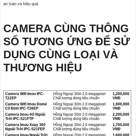
an toàn và hiệu quả.
CAMERA CÙNG THÔNG
SỐ TƯƠNG ỨNG ĐỂ SỬ
DỤNG CÙNG LOẠI VÀ
THƯƠNG HIỆU
Camera Wifi Imou IPC-
Hồng Ngoại 30m 2.0 megapixel
1,200,000
T22EP
Chất lượng đúng tiêu chuẩn
VNĐ
Camera Wifi Imou Dome
Hồng Ngoại 30m 2.0 megapixel
1,900,000
Cố Định IPC-T26EP
Chất lượng đúng tiêu chuẩn
VNĐ
Camera Imou 4G Ngoài
Hồng Ngoại 30m 2.0 megapixel
2,200,000
Trời IPC-S21FTP
Chất lượng đúng tiêu chuẩn
VNĐ
Camera Imou Xoay 360
Hồng Ngoại 30m 2.0 megapixel
1,700,000
Ngoài Trời IPC-S21FEP
Chất lượng đúng tiêu chuẩn
VNĐ
Camera Imou Ngoài Trời
Hồng Ngoại 20m 2.0 megapixel
1,600,000