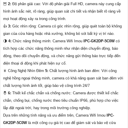
🦉
2:
Độ phân giải cao: Với độ phân giải Full HD, camera này cung cấp
hình ảnh sắc nét, rõ ràng, giúp quan sát chi tiết và nhận biết rõ ràng về
mọi hoạt động xảy ra trong công trình.
👍
3:
Góc nhìn rộng: Camera có góc nhìn rộng, giúp quét toàn bộ không
gian của cửa hàng hoặc nhà xưởng, không bỏ sót bất kỳ vị trí nào.
🌗
4:
Chức năng thông minh: Camera Wifi Imou
IPC-GK2DP-5C0W
có
tích hợp các chức năng thông minh như nhận diện chuyển động, báo
động, theo dõi chuyển động, và chức năng gửi thông báo trực tiếp đến
điện thoại di động khi phát hiện sự cố.
🎇 Công Nghệ Nhìn Đêm
5:
Chất lượng hình ảnh ban đêm: Với công
nghệ hồng ngoại thông minh, camera có khả năng quan sát ban đêm với
chất lượng hình ảnh tốt, giúp bảo vệ công trình 24/7
🤴
6:
Thiết kế chắc chắn và chống nước: Camera được thiết kế chắc
chắn, chống bụi, chống nước theo tiêu chuẩn IP66, phù hợp cho việc
lắp đặt ngoài trời, hay trong môi trường công nghiệp.
Dựa trên những tính năng và ưu điểm trên, Camera Wifi Imou
IPC-
GK2DP-5C0W
là một công cụ giá trị cao để giám sát và bảo vệ cửa