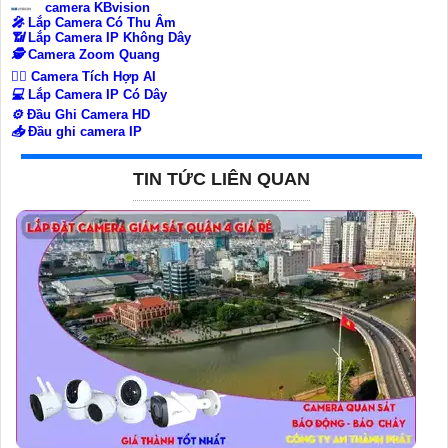
camera KBvision
️🎤️
Lắp Camera Có Thu Âm
📶
Lắp Camera IP Không Dây
🕵️
Camera Zoom Quang
🧛‍♀️
Camera Tích Hợp AI
💻
Lắp Camera IP Có Dây
⚙️
Đầu Ghi Camera HD
📥
Đầu ghi camera IP
TIN TỨC LIÊN QUAN