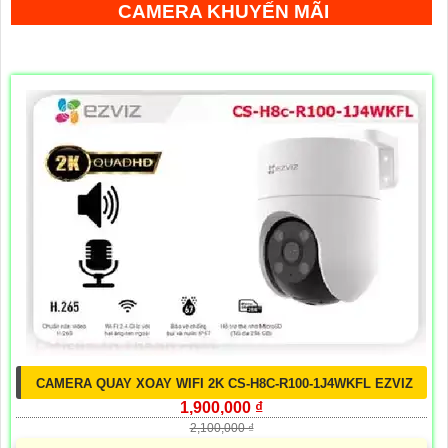
CAMERA KHUYẾN MÃI
CAMERA QUAY XOAY WIFI 2K CS-H8C-R100-1J4WKFL EZVIZ
1,900,000 ₫
2,100,000 ₫