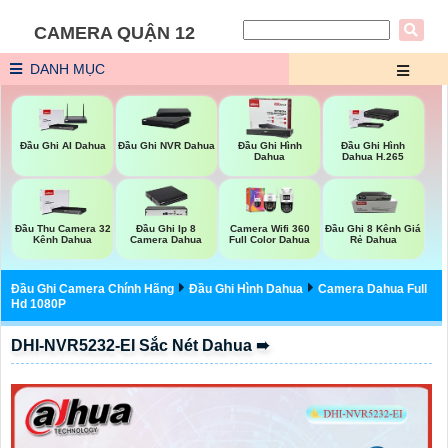
CAMERA QUẬN 12
DANH MỤC
Đầu Ghi AI Dahua
Đầu Ghi NVR Dahua
Đầu Ghi Hình
Đầu Ghi Hình
Dahua
Dahua H.265
Đầu Thu Camera 32
Đầu Ghi Ip 8
Camera Wifi 360
Đầu Ghi 8 Kênh Giá
Kênh Dahua
Camera Dahua
Full Color Dahua
Rẻ Dahua
Đầu Ghi Camera Chính Hãng
Đầu Ghi Hình Dahua
Camera Dahua Full
Hd 1080P
DHI-NVR5232-EI Sắc Nét Dahua ➠