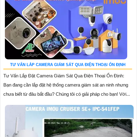
TƯ VẤN LẮP CAMERA GIÁM SÁT QUA ĐIỆN THOẠI ỔN ĐỊNH
Tư Vấn Lắp Đặt Camera Giám Sát Qua Điện Thoại Ổn Định:
Bạn đang cần lắp đặt hệ thống camera giám sát an ninh nhưng
chưa biết từ đâu bắt đầu? Chúng tôi có giải pháp cho bạn! Với...