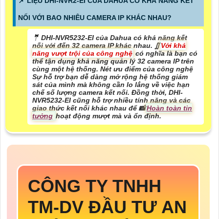
📌 LIỆU DHI-NVR2-EI CỦA DAHUA CÓ KHẢ NĂNG KẾT
NỐI VỚI BAO NHIÊU CAMERA IP KHÁC NHAU?
🤵 DHI-NVR5232-EI của Dahua có khả năng kết
nối với đến 32 camera IP khác nhau. ∬
Với khả
năng vượt trội của công nghệ
có nghĩa là bạn có
thể tận dụng khả năng quản lý 32 camera IP trên
cùng một hệ thống. Nét ưu điểm của công nghệ
Sự hỗ trợ bạn dễ dàng mở rộng hệ thống giám
sát của mình mà không cần lo lắng về việc hạn
chế số lượng camera kết nối. Đồng thời, DHI-
NVR5232-EI cũng hỗ trợ nhiều tính năng và các
giao thức kết nối khác nhau để 📸
Hoàn toàn tin
tưởng
hoạt động mượt mà và ổn định.
CÔNG TY TNHH
TM-DV ĐẦU TƯ AN