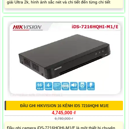
giải Ultra 2k, hình ảnh sắc nét và chi tiết đến từng chi tiết
ĐẦU GHI HIKVISION 16 KÊNH IDS 7216HQHI M1/E
4,745,000 ₫
6,780,000 ₫
Đầu ghi camera iDS-7216HQHI-M1/E là một thiết bị chuyên