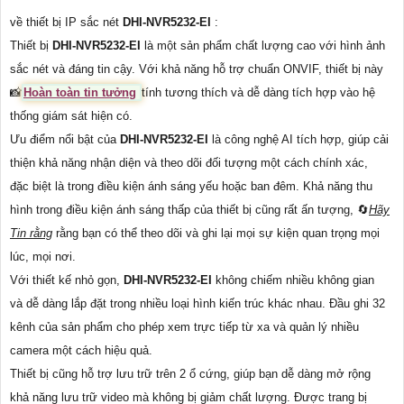
về thiết bị IP sắc nét
DHI-NVR5232-EI
:
Thiết bị
DHI-NVR5232-EI
là một sản phẩm chất lượng cao với hình ảnh
sắc nét và đáng tin cậy. Với khả năng hỗ trợ chuẩn ONVIF, thiết bị này
📸
Hoàn toàn tin tưởng
tính tương thích và dễ dàng tích hợp vào hệ
thống giám sát hiện có.
Ưu điểm nổi bật của
DHI-NVR5232-EI
là công nghệ AI tích hợp, giúp cải
thiện khả năng nhận diện và theo dõi đối tượng một cách chính xác,
đặc biệt là trong điều kiện ánh sáng yếu hoặc ban đêm. Khả năng thu
hình trong điều kiện ánh sáng thấp của thiết bị cũng rất ấn tượng, 🔄
Hãy
Tin rằng
rằng bạn có thể theo dõi và ghi lại mọi sự kiện quan trọng mọi
lúc, mọi nơi.
Với thiết kế nhỏ gọn,
DHI-NVR5232-EI
không chiếm nhiều không gian
và dễ dàng lắp đặt trong nhiều loại hình kiến trúc khác nhau. Đầu ghi 32
kênh của sản phẩm cho phép xem trực tiếp từ xa và quản lý nhiều
camera một cách hiệu quả.
Thiết bị cũng hỗ trợ lưu trữ trên 2 ổ cứng, giúp bạn dễ dàng mở rộng
khả năng lưu trữ video mà không bị giảm chất lượng. Được trang bị