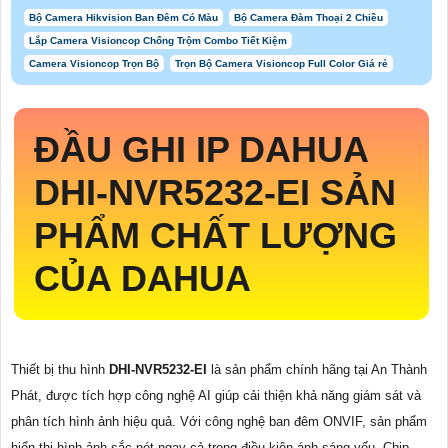
Bộ Camera Hikvision Ban Đêm Có Màu
Bộ Camera Đàm Thoại 2 Chiều
Lắp Camera Visioncop Chống Trộm Combo Tiết Kiệm
Camera Visioncop Trọn Bộ
Trọn Bộ Camera Visioncop Full Color Giá rẻ
ĐẦU GHI IP DAHUA
DHI-NVR5232-EI
SẢN
PHẨM CHẤT LƯỢNG
CỦA DAHUA
Thiết bị thu hình
DHI-NVR5232-EI
là sản phẩm chính hãng tại An Thành
Phát, được tích hợp công nghệ AI giúp cải thiện khả năng giám sát và
phân tích hình ảnh hiệu quả. Với công nghệ ban đêm ONVIF, sản phẩm
hiển thị hình ảnh sắc nét ngay cả trong điều kiện ánh sáng yếu. Chip