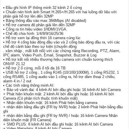
• Đầu ghi hình IP thông minh 32 kênh 2 ổ cứng
• Chuẩn nén hình ảnh Smart H.265+/H.265 với hai luồng dữ liệu với
phân giải hỗ trợ lên đến 32MP
• Băng thông đầu vào max 384Mbps (AI disabled)
• Hỗ trợ camera độ phân giải lên đến 32MP
• Cổng ra tín hiệu video 1HDMI/1VGA.
• Chế độ chia hình: 1/4/8/9/16/25/36
• Hỗ trợ xem lại đồng thời 16 camera cùng lúc
• Hỗ trợ 4 cổng báo động đầu vào và 2 cổng báo động đầu ra, với các
chế độ cảnh báo theo sự kiện (chuyển động
. xâm nhập , mất kết nối) với các chứng năng Recording, PTZ, Alarm,
IPC alarm, Video Push, Email, Snapshot, Buzzer & Log
• Hỗ trợ kết nối nhiều thương hiệu camera với chuẩn tương thích
ONVIF 21.12
• Hỗ trợ 2 ổ cứng, mỗi ổ tối đa 16 TB
• USB hỗ trợ 2 cổng , 1 cổng RJ45 (10/100/1000M), 1 cổng RS232, 1
cổng RS485, 1 cổng audio vào 1 cổng ra, hỗ trợ đàm thoại 2 chiều,
alarm 4 in / 2 out
• Các tính năng thông minh AI:
+ Bảo vệ vành đai: 4 kênh AI bởi đầu ghi hoặc 16 kênh AI bởi Camera
+ Phát hiện khuôn mặt: 2 kênh AI bởi đầu ghi hoặc 16 kênh AI bởi
Camera (Có phân tích thuộc tính khuôn mặt)
+ Nhận diện khuôn mặt: 16 kênh Phát hiện bằng camera
+ nhận diện bằng đầu ghi (FR by NVR) hoặc 2 kênh Phát hiện bằng đầu
ghi
+ nhận diện bằng đầu ghi (FR by NVR) / hoặc 16 kênh Camera Nhận
diện khuôn mặt (FR Camera)
+ SMD PLUS: 8 kênh AI bởi đầu ghi hoặc 16 kênh AI bởi Camera
+ Video Metadata: 8 kênh AI bởi Camera