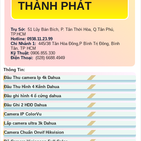
THÀNH PHÁT
Trụ Sở:
51 Lũy Bán Bích, P. Tân Thới Hòa, Q.Tân Phú,
TP.HCM
Hotline: 0938.11.23.99
Chi Nhánh 1:
445/38 Tân Hòa Đông,P Bình Trị Đông, Bình
Tân, TP HCM
Kỹ Thuật:
0906.855.330
Điện Thoại:
(028) 6688.4949
Thông Tin:
Đầu Thu camera Ip 4k Dahua
Đầu Thu Hình 4 Kênh Dahua
Đầu ghi hình 4 ổ cứng dahua
Đầu Ghi 2 HDD Dahua
Camera IP ColorVu
Lắp camera ultra 3k Dahua
Camera Chuẩn Onvif Hikvision