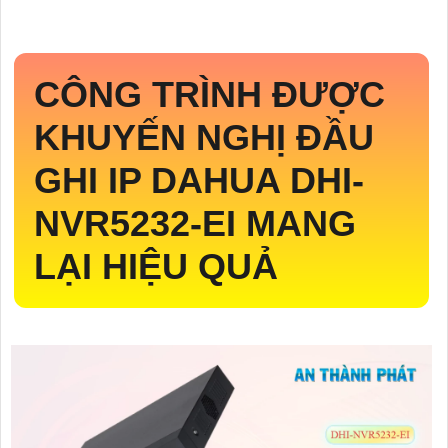
CÔNG TRÌNH ĐƯỢC
KHUYẾN NGHỊ ĐẦU
GHI IP DAHUA
DHI-
NVR5232-EI
MANG
LẠI HIỆU QUẢ