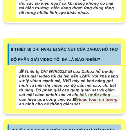
dõi các sự kiện ngay cả khi đang không có mặt
tại hiện trường, hiện đang được ứng dụng rộng
rãi trong nhiều lĩnh vực khác nhau.
‼️ THIẾT BỊ DHI-NVR2-EI SẮC NÉT CỦA DAHUA HỖ TRỢ
ĐỘ PHÂN GIẢI VIDEO TỐI ĐA LÀ BAO NHIÊU?
🎁 Thiết bị DHI-NVR5232-EI của Dahua hỗ trợ độ
phân giải video tối đa lên đến 12MP. Với khả năng
xử lý video mạnh mẽ, NVR này có khả năng ghi
hình và hiển thị video với độ sắc nét cao, chi tiết
rõ ràng. Độ phân giải cao giúp quan sát và giám
sát một cách chính xác và chi tiết, từ đó nâng
cao hiệu quả công việc và 📸
Hoàn toàn tin tưởng
an ninh cho hệ thống giám sát.