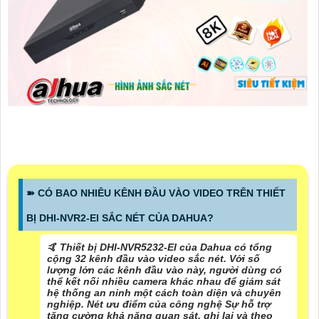
➽ CÓ BAO NHIÊU KÊNH ĐẦU VÀO VIDEO TRÊN THIẾT
BỊ DHI-NVR2-EI SẮC NÉT CỦA DAHUA?
🤙 Thiết bị DHI-NVR5232-EI của Dahua có tổng
cộng 32 kênh đầu vào video sắc nét. Với số
lượng lớn các kênh đầu vào này, người dùng có
thể kết nối nhiều camera khác nhau để giám sát
hệ thống an ninh một cách toàn diện và chuyên
nghiệp. Nét ưu điểm của công nghệ Sự hỗ trợ
tăng cường khả năng quan sát, ghi lại và theo