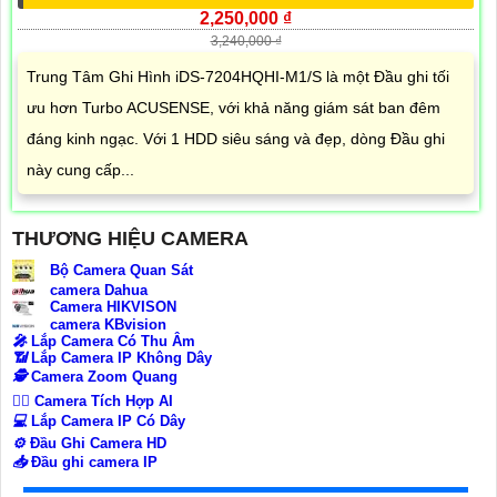
2,250,000 ₫
3,240,000 ₫
Trung Tâm Ghi Hình iDS-7204HQHI-M1/S là một Đầu ghi tối
ưu hơn Turbo ACUSENSE, với khả năng giám sát ban đêm
đáng kinh ngạc. Với 1 HDD siêu sáng và đẹp, dòng Đầu ghi
này cung cấp...
THƯƠNG HIỆU CAMERA
Bộ Camera Quan Sát
camera Dahua
Camera HIKVISON
camera KBvision
️🎤️
Lắp Camera Có Thu Âm
📶
Lắp Camera IP Không Dây
🕵️
Camera Zoom Quang
🧛‍♀️
Camera Tích Hợp AI
💻
Lắp Camera IP Có Dây
⚙️
Đầu Ghi Camera HD
📥
Đầu ghi camera IP