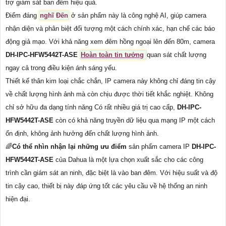
trợ giám sát ban đêm hiệu quả.
Điểm đáng
nghĩ Đến
ở sản phẩm này là công nghệ AI, giúp camera
nhận diện và phân biệt đối tượng một cách chính xác, hạn chế các báo
động giả mạo. Với khả năng xem đêm hồng ngoại lên đến 80m, camera
DH-IPC-HFW5442T-ASE
Hoàn toàn tin tưởng
quan sát chất lượng
ngay cả trong điều kiện ánh sáng yếu.
Thiết kế thân kim loại chắc chắn, IP camera này không chỉ đáng tin cậy
về chất lượng hình ảnh mà còn chịu được thời tiết khắc nghiệt. Không
chỉ sở hữu đa dạng tính năng Có rất nhiều giá trị cao cấp,
DH-IPC-
HFW5442T-ASE
còn có khả năng truyền dữ liệu qua mạng IP một cách
ổn định, không ảnh hưởng đến chất lượng hình ảnh.
🌈
Có thể nhìn nhận lại những ưu điểm
sản phẩm camera IP
DH-IPC-
HFW5442T-ASE
của Dahua là một lựa chọn xuất sắc cho các công
trình cần giám sát an ninh, đặc biệt là vào ban đêm. Với hiệu suất và độ
tin cậy cao, thiết bị này đáp ứng tốt các yêu cầu về hệ thống an ninh
hiện đại.