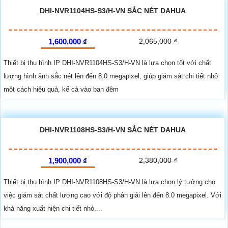
REVIEW KIT CAMERA CELL PT 4G IMOU
Bộ KIT camera CELL PT 4G IMOU là giải pháp giám sát an ninh
lý tưởng dành cho những vị trí không có điện và mạng với tính
năng sử dụng pin năng lượng mặt trời và sim 4G. Ngoài ra...
ĐẦU GHI DAHUA DHI-NVR1104HS-S3/H
1,600,000 ₫
2,065,000 ₫
Thiết bị thu hình IP DHI-NVR1104HS-S3/H là một sản phẩm chất lượng
cao với độ phân giải lên đến 8.0 megapixel, giúp giám sát mọi chi tiết nhỏ
một cách sắc nét