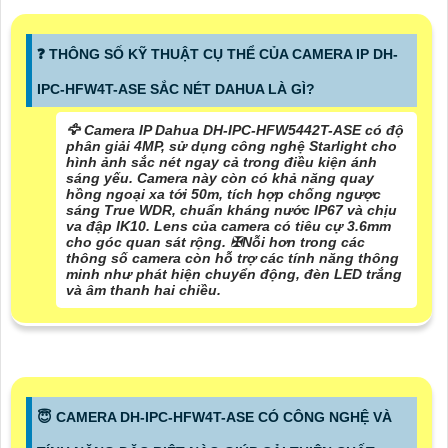
️❓ THÔNG SỐ KỸ THUẬT CỤ THỂ CỦA CAMERA IP DH-
IPC-HFW4T-ASE SẮC NÉT DAHUA LÀ GÌ?
🦅 Camera IP Dahua DH-IPC-HFW5442T-ASE có độ
phân giải 4MP, sử dụng công nghệ Starlight cho
hình ảnh sắc nét ngay cả trong điều kiện ánh
sáng yếu. Camera này còn có khả năng quay
hồng ngoại xa tới 50m, tích hợp chống ngược
sáng True WDR, chuẩn kháng nước IP67 và chịu
va đập IK10. Lens của camera có tiêu cự 3.6mm
cho góc quan sát rộng. ✠
Nỗi hơn trong các
thông số
camera còn hỗ trợ các tính năng thông
minh như phát hiện chuyển động, đèn LED trắng
và âm thanh hai chiều.
😇 CAMERA DH-IPC-HFW4T-ASE CÓ CÔNG NGHỆ VÀ