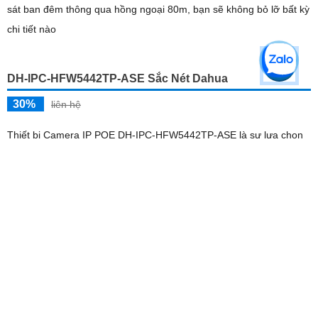
DH-IPC-HFW5442TP-S Camera IP Chất Lượng 2K
30%
Liên hệ
Camera IP Ngoài Trời Hình Ảnh 2K DH-IPC-HFW5442TP-S mang
đến chất lượng hình ảnh sắc nét lên đến 4.0 megapixel, cho phép
xem rõ ràng ngay cả trong điều kiện thiếu sáng nhờ hệ thống hồng
ngoại có tầm xa lên đến 50m