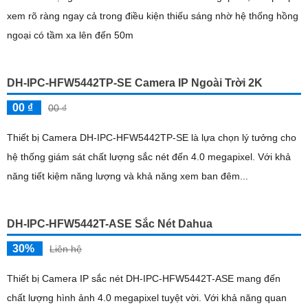
khả năng xuất hiện chi tiết nhỏ,...
DH-XVR5816S-I3 SẮC NÉT DAHUA
14,100,000 ₫
20,160,000 ₫
Thiết bị thu hình HD DH-XVR5816S-I3 là giải pháp chất lượng cho việc
giám sát công trình với độ sắc nét đến 5.0 megapixel. Với khả năng ứng
dụng tốt trong môi trường ban đêm,...
CAMERA QUAN SÁT GIÁ RẺ ĐỀ XUẤT