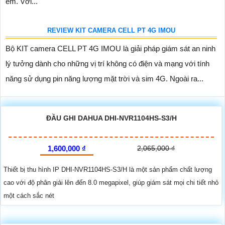
REVIEW CAMERA IMOU GỌI 2 CHIỀU REX VT IPC-S2VP-5M0WR
Camera REX VT IPC-S2VP-5M0WR một mã sản phẩm mới
đến từ thương hiệu camera IMOU với nhiệm vụ mang đến trải
nghiệm gọi video nhanh chóng và chính xác cho người già và trẻ
em. Với...