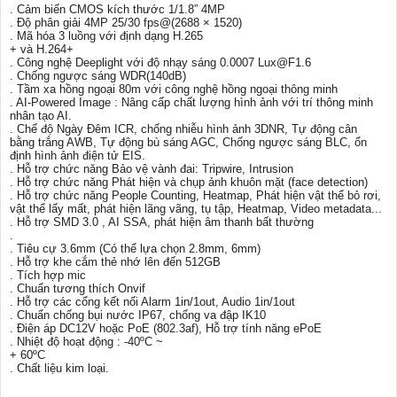
. Cảm biến CMOS kích thước 1/1.8” 4MP
. Độ phân giải 4MP 25/30 fps@(2688 × 1520)
. Mã hóa 3 luồng với định dạng H.265
+ và H.264+
. Công nghệ Deeplight với độ nhạy sáng 0.0007 Lux@F1.6
. Chống ngược sáng WDR(140dB)
. Tầm xa hồng ngoại 80m với công nghệ hồng ngoại thông minh
. AI-Powered Image : Nâng cấp chất lượng hình ảnh với trí thông minh
nhân tạo AI.
. Chế độ Ngày Đêm ICR, chống nhiễu hình ảnh 3DNR, Tự động cân
bằng trắng AWB, Tự động bù sáng AGC, Chống ngược sáng BLC, ổn
định hình ảnh điện tử EIS.
. Hỗ trợ chức năng Bảo vệ vành đai: Tripwire, Intrusion
. Hỗ trợ chức năng Phát hiện và chụp ảnh khuôn mặt (face detection)
. Hỗ trợ chức năng People Counting, Heatmap, Phát hiện vật thể bỏ rơi,
vật thể lấy mất, phát hiện lãng vãng, tụ tập, Heatmap, Video metadata...
. Hỗ trợ SMD 3.0 , AI SSA, phát hiện âm thanh bất thường
.
. Tiêu cự 3.6mm (Có thể lựa chọn 2.8mm, 6mm)
. Hỗ trợ khe cắm thẻ nhớ lên đến 512GB
. Tích hợp mic
. Chuẩn tương thích Onvif
. Hỗ trợ các cổng kết nối Alarm 1in/1out, Audio 1in/1out
. Chuẩn chống bụi nước IP67, chống va đập IK10
. Điện áp DC12V hoặc PoE (802.3af), Hỗ trợ tính năng ePoE
. Nhiệt độ hoạt động : -40ºC ~
+ 60ºC
. Chất liệu kim loại.