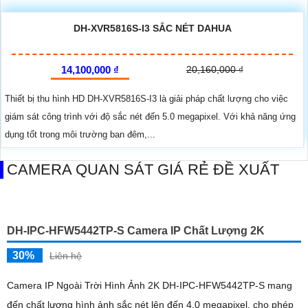
DHI-NVR1104HS-S3/H-VN SẮC NÉT DAHUA
1,600,000 ₫
2,065,000 ₫
Thiết bị thu hình IP DHI-NVR1104HS-S3/H-VN là lựa chọn tốt với chất
lượng hình ảnh sắc nét lên đến 8.0 megapixel, giúp giám sát chi tiết nhỏ
một cách hiệu quả, kể cả vào ban đêm
DHI-NVR1108HS-S3/H-VN SẮC NÉT DAHUA
1,900,000 ₫
2,380,000 ₫
Thiết bị thu hình IP DHI-NVR1108HS-S3/H-VN là lựa chọn lý tưởng cho
việc giám sát chất lượng cao với độ phân giải lên đến 8.0 megapixel. Với