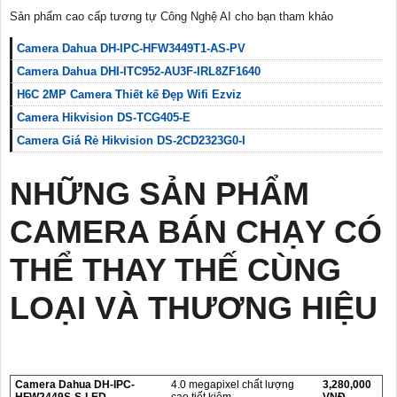
Sản phẩm cao cấp tương tự Công Nghệ AI cho bạn tham khảo
Camera Dahua DH-IPC-HFW3449T1-AS-PV
Camera Dahua DHI-ITC952-AU3F-IRL8ZF1640
H6C 2MP Camera Thiết kế Đẹp Wifi Ezviz
Camera Hikvision DS-TCG405-E
Camera Giá Rẻ Hikvision DS-2CD2323G0-I
NHỮNG SẢN PHẨM
CAMERA BÁN CHẠY CÓ
THỂ THAY THẾ CÙNG
LOẠI VÀ THƯƠNG HIỆU
Camera Dahua DH-IPC-
4.0 megapixel chất lượng
3,280,000
HFW2449S-S-LED
cao tiết kiệm
VNĐ