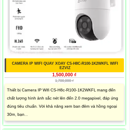
CAMERA IP WIFI QUAY XOAY CS-H8C-R100-1K2WKFL WIFI
EZVIZ
1,500,000 ₫
1,700,000 ₫
Thiết bị Camera IP Wifi CS-H8c-R100-1K2WKFL mang đến
chất lượng hình ảnh sắc nét lên đến 2.0 megapixel, đáp ứng
đúng tiêu chuẩn. Với khả năng xem ban đêm và hồng ngoại
30m, bạn...