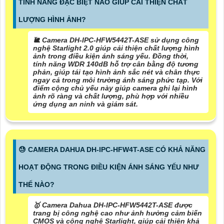
TÍNH NĂNG ĐẶC BIỆT NÀO GIÚP CẢI THIỆN CHẤT
LƯỢNG HÌNH ẢNH?
🐌 Camera DH-IPC-HFW5442T-ASE sử dụng công
nghệ Starlight 2.0 giúp cải thiện chất lượng hình
ảnh trong điều kiện ánh sáng yếu. Đồng thời,
tính năng WDR 140dB hỗ trợ cân bằng độ tương
phản, giúp tái tạo hình ảnh sắc nét và chân thực
ngay cả trong môi trường ánh sáng phức tạp. Với
điểm cộng chủ yếu này giúp camera ghi lại hình
ảnh rõ ràng và chất lượng, phù hợp với nhiều
ứng dụng an ninh và giám sát.
😓 CAMERA DAHUA DH-IPC-HFW4T-ASE CÓ KHẢ NĂNG
HOẠT ĐỘNG TRONG ĐIỀU KIỆN ÁNH SÁNG YẾU NHƯ
THẾ NÀO?
🥇 Camera Dahua DH-IPC-HFW5442T-ASE được
trang bị công nghệ cao như ảnh hưởng cảm biến
CMOS và công nghệ Starlight, giúp cải thiện khả