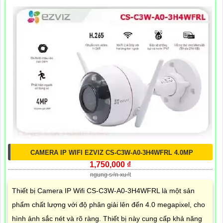
CAMERA IP WIFI EZVIZ CS-C3W-A0-3H4WFRL 4.0MP
1,750,000 ₫
ngung s₫n xu₫t
Thiết bị Camera IP Wifi CS-C3W-A0-3H4WFRL là một sản
phẩm chất lượng với độ phân giải lên đến 4.0 megapixel, cho
hình ảnh sắc nét và rõ ràng. Thiết bị này cung cấp khả năng