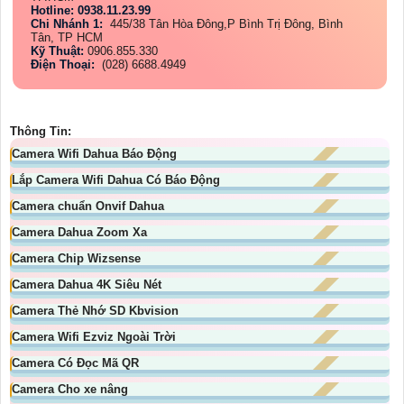
Hotline: 0938.11.23.99
Chi Nhánh 1:
445/38 Tân Hòa Đông,P Bình Trị Đông, Bình
Tân, TP HCM
Kỹ Thuật:
0906.855.330
Điện Thoại:
(028) 6688.4949
Thông Tin:
Camera Wifi Dahua Báo Động
Lắp Camera Wifi Dahua Có Báo Động
Camera chuẩn Onvif Dahua
Camera Dahua Zoom Xa
Camera Chip Wizsense
Camera Dahua 4K Siêu Nét
Camera Thẻ Nhớ SD Kbvision
Camera Wifi Ezviz Ngoài Trời
Camera Có Đọc Mã QR
Camera Cho xe nâng