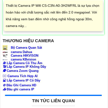
Thiết bị Camera IP Wifi CS-C3N-A0-3H2WFRL là sự lựa chọn
hoàn hảo với chất lượng sắc nét lên đến 2.0 megapixel. Với
khả năng xem ban đêm nhờ công nghệ hồng ngoại 30m,
camera này...
THƯƠNG HIỆU CAMERA
Bộ Camera Quan Sát
camera Dahua
Camera HIKVISON
camera KBvision
️🎤️
Lắp Camera Có Thu Âm
📶
Lắp Camera IP Không Dây
🕵️
Camera Zoom Quang
🧛‍♀️
Camera Tích Hợp AI
💻
Lắp Camera IP Có Dây
⚙️
Đầu Ghi Camera HD
📥
Đầu ghi camera IP
TIN TỨC LIÊN QUAN