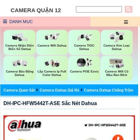
CAMERA QUẬN 12
DANH MỤC
Camera Wifi Dahua
Camera Nhận Diện
Camera TIOC
Camera Kim Loại
Biển Số Dahua
Dahua
Dahua
Camera Báo Động
Lắp Camera Ip Full
Camera POE Ezviz
Camera Wifi Có
Dahua
Color Dahua
Màu Ban Đêm
Camera Quan Sát
Camera Dahua Giá Rẻ
Camera Dahua Chống Trộm
DH-IPC-HFW5442T-ASE Sắc Nét Dahua