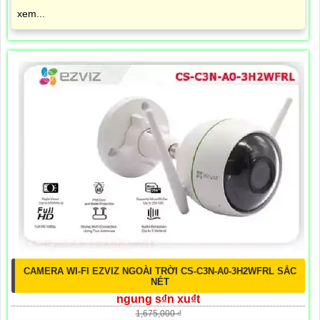
xem...
CAMERA WI-FI EZVIZ NGOÀI TRỜI CS-C3N-A0-3H2WFRL SẮC
NÉT
ngung s₫n xu₫t
1,675,000 ₫