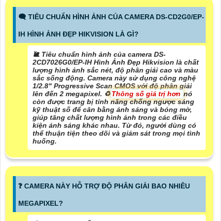
🗨️ TIÊU CHUẨN HÌNH ẢNH CỦA CAMERA DS-CD2G0/EP-
IH HÌNH ẢNH ĐẸP HIKVISION LÀ GÌ?
🐌 Tiêu chuẩn hình ảnh của camera DS-
2CD7026G0/EP-IH Hình Ảnh Đẹp Hikvision là chất
lượng hình ảnh sắc nét, độ phân giải cao và màu
sắc sống động. Camera này sử dụng công nghệ
1/2.8" Progressive Scan CMOS với độ phân giải
lên đến 2 megapixel. ♻
Thông số giá trị hơn
nó
còn được trang bị tính năng chống ngược sáng
kỹ thuật số để cân bằng ánh sáng và bóng mờ,
giúp tăng chất lượng hình ảnh trong các điều
kiện ánh sáng khác nhau. Từ đó, người dùng có
thể thuận tiện theo dõi và giám sát trong mọi tình
huống.
️❓ CAMERA NÀY HỖ TRỢ ĐỘ PHÂN GIẢI BAO NHIÊU
MEGAPIXEL?