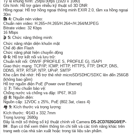
Tỷ lệ khung hình: 25fps/30fps (1920 x 1080)
Ghi hình: Hỗ trợ giảm nhiễu kỹ thuật số 3D DNR
Hồng ngoại: Hỗ trợ hồng ngoại thông minh EXIR 2.0, tầm xa hồng ngoại
30m
🎑
4:
Chuẩn nén video:
Chuẩn nén video: H.265+/H.265/H.264+/H.264/MJPEG
Bitrate video: 32 Kbps
16 Mbps
🎬
5:
Chức năng thông minh:
Chức năng nhận diện khuôn mặt
Chế độ đèn Flash
Chức năng phát hiện chuyển động
✪
6:
Hỗ trợ kết nối và lưu trữ:
Chuẩn kết nối: ONVIF (PROFILE S, PROFILE G), ISAPI
Giao thức mạng: TCP/IP, ICMP, HTTP, HTTPS, FTP, DHCP, DNS,
DDNS, RTP, RTSP, NTP, UPnP, SMTP
Khe cắm thẻ nhớ: Hỗ trợ thẻ nhớ microSD/SDHC/SDXC lên đến 256GB
(không bao gồm)
Hỗ trợ nguồn điện PoE (Power over Ethernet)
🥇️
7:
Tiêu chuẩn bảo vệ:
Chống nước và chống va đập: IP67, IK10
∰
8:
Nguồn điện:
Nguồn cấp: 12VDC ± 25%, PoE (802.3at, class 4)
🏘
9:
Kích thước và trọng lượng:
Kích thước: Φ143 x 332.7mm
Trọng lượng: 2680g
Đây là một số thông số kỹ thuật chính về Camera
DS-2CD7026G0/EP-
IH
. Bạn có thể xem thêm thông tin chi tiết và các tính năng khác trên
trang web của nhà sản xuất hoặc trong tài liệu sản phẩm.