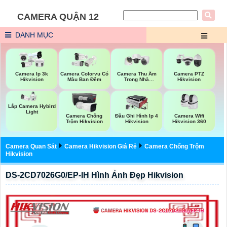
CAMERA QUẬN 12
DANH MỤC
Camera Ip 3k
Camera Colorvu Có
Camera Thu Âm
Camera PTZ
Hikvision
Màu Ban Đêm
Trong Nhà
Hikvision
Hikvision
Lắp Camera Hybird
Light
Camera Wifi
Camera Chống
Đầu Ghi Hình Ip 4
Hikvision 360
Trộm Hikvision
Hikvision
Camera Quan Sát
Camera Hikvision Giá Rẻ
Camera Chống Trộm
Hikvision
DS-2CD7026G0/EP-IH Hình Ảnh Đẹp Hikvision