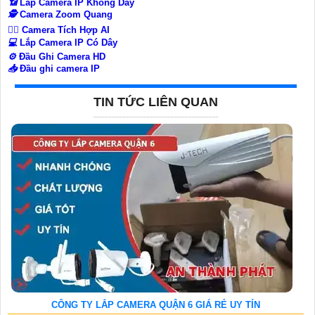
📶
Lắp Camera IP Không Dây
🕵️
Camera Zoom Quang
🧛‍♀️
Camera Tích Hợp AI
💻
Lắp Camera IP Có Dây
⚙️
Đầu Ghi Camera HD
📥
Đầu ghi camera IP
TIN TỨC LIÊN QUAN
CÔNG TY LẮP CAMERA QUẬN 6 GIÁ RẺ UY TÍN