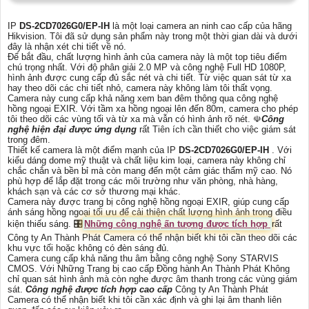
IP
DS-2CD7026G0/EP-IH
là một loại camera an ninh cao cấp của hãng
Hikvision. Tôi đã sử dụng sản phẩm này trong một thời gian dài và dưới
đây là nhận xét chi tiết về nó.
Để bắt đầu, chất lượng hình ảnh của camera này là một top tiêu điểm
chú trọng nhất. Với độ phân giải 2.0 MP và công nghệ Full HD 1080P,
hình ảnh được cung cấp đủ sắc nét và chi tiết. Từ việc quan sát từ xa
hay theo dõi các chi tiết nhỏ, camera này không làm tôi thất vọng.
Camera này cung cấp khả năng xem ban đêm thông qua công nghệ
hồng ngoại EXIR. Với tầm xa hồng ngoại lên đến 80m, camera cho phép
tôi theo dõi các vùng tối và từ xa mà vẫn có hình ảnh rõ nét. ☫
Công
nghệ hiện đại được ứng dụng
rất Tiên ích cần thiết cho việc giám sát
trong đêm.
Thiết kế camera là một điểm mạnh của IP
DS-2CD7026G0/EP-IH
. Với
kiểu dáng dome mỹ thuật và chất liệu kim loại, camera này không chỉ
chắc chắn và bền bỉ mà còn mang đến một cảm giác thẩm mỹ cao. Nó
phù hợp để lắp đặt trong các môi trường như văn phòng, nhà hàng,
khách sạn và các cơ sở thương mại khác.
Camera này được trang bị công nghệ hồng ngoại EXIR, giúp cung cấp
ánh sáng hồng ngoại tối ưu để cải thiện chất lượng hình ảnh trong điều
kiện thiếu sáng. 🎛
Những công nghệ ấn tượng được tích hợp
rất
Công ty An Thành Phát Camera có thể nhận biết khi tôi cần theo dõi các
khu vực tối hoặc không có đèn sáng đủ.
Camera cung cấp khả năng thu âm bằng công nghệ Sony STARVIS
CMOS. Với Những Trang bị cao cấp Đồng hành An Thành Phát Không
chỉ quan sát hình ảnh mà còn nghe được âm thanh trong các vùng giám
sát.
Công nghệ được tích hợp cao cấp
Công ty An Thành Phát
Camera có thể nhận biết khi tôi cần xác định và ghi lại âm thanh liên