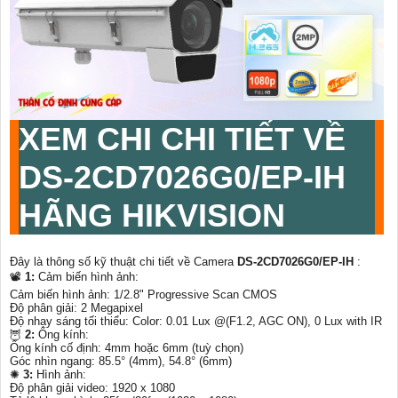
XEM CHI CHI TIẾT VỀ
DS-2CD7026G0/EP-IH
HÃNG HIKVISION
Đây là thông số kỹ thuật chi tiết về Camera
DS-2CD7026G0/EP-IH
:
📽
1:
Cảm biến hình ảnh:
Cảm biến hình ảnh: 1/2.8" Progressive Scan CMOS
Độ phân giải: 2 Megapixel
Độ nhạy sáng tối thiểu: Color: 0.01 Lux @(F1.2, AGC ON), 0 Lux with IR
🦉
2:
Ống kính:
Ống kính cố định: 4mm hoặc 6mm (tuỳ chọn)
Góc nhìn ngang: 85.5° (4mm), 54.8° (6mm)
✺
3:
Hình ảnh:
Độ phân giải video: 1920 x 1080