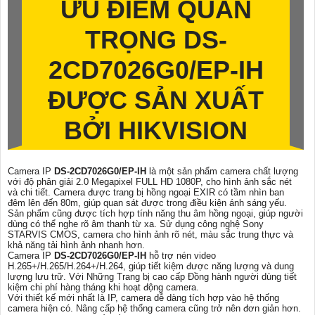
ƯU ĐIỂM QUAN
TRỌNG
DS-
2CD7026G0/EP-IH
ĐƯỢC SẢN XUẤT
BỞI HIKVISION
Camera IP
DS-2CD7026G0/EP-IH
là một sản phẩm camera chất lượng
với độ phân giải 2.0 Megapixel FULL HD 1080P, cho hình ảnh sắc nét
và chi tiết. Camera được trang bị hồng ngoại EXIR có tầm nhìn ban
đêm lên đến 80m, giúp quan sát được trong điều kiện ánh sáng yếu.
Sản phẩm cũng được tích hợp tính năng thu âm hồng ngoại, giúp người
dùng có thể nghe rõ âm thanh từ xa. Sử dụng công nghệ Sony
STARVIS CMOS, camera cho hình ảnh rõ nét, màu sắc trung thực và
khả năng tải hình ảnh nhanh hơn.
Camera IP
DS-2CD7026G0/EP-IH
hỗ trợ nén video
H.265+/H.265/H.264+/H.264, giúp tiết kiệm được năng lượng và dung
lượng lưu trữ. Với Những Trang bị cao cấp Đồng hành người dùng tiết
kiệm chi phí hàng tháng khi hoạt động camera.
Với thiết kế mới nhất là IP, camera dễ dàng tích hợp vào hệ thống
camera hiện có. Nâng cấp hệ thống camera cũng trở nên đơn giản hơn.