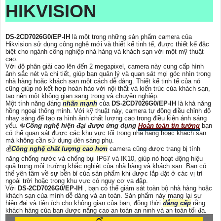
HIKVISION
DS-2CD7026G0/EP-IH
là một trong những sản phẩm camera của
Hikvision sử dụng công nghệ mới và thiết kế tinh tế, được thiết kế đặc
biệt cho ngành công nghiệp nhà hàng và khách sạn với một mỹ thuật
cao.
Với độ phân giải cao lên đến 2 megapixel, camera này cung cấp hình
ảnh sắc nét và chi tiết, giúp bạn quản lý và quan sát mọi góc nhìn trong
nhà hàng hoặc khách sạn một cách dễ dàng. Thiết kế tinh tế của nó
cũng giúp nó kết hợp hoàn hảo với nội thất và kiến trúc của khách sạn,
tạo nên một không gian sang trọng và chuyên nghiệp.
Một tính năng đáng
nhấn mạnh
của
DS-2CD7026G0/EP-IH
là khả năng
hồng ngoại thông minh. Với kỹ thuật này, camera tự động điều chỉnh độ
nhạy sáng để tạo ra hình ảnh chất lượng cao trong điều kiện ánh sáng
yếu. ☫
Công nghệ hiện đại được ứng dụng
Hoàn toàn tin tưởng
bạn
có thể quan sát được các khu vực tối trong nhà hàng hoặc khách sạn
mà không cần sử dụng đèn sáng phụ.
💰
Công nghệ chất lượng cao hơn
camera cũng được trang bị tính
năng chống nước và chống bụi IP67 và IK10, giúp nó hoạt động hiệu
quả trong môi trường khắc nghiệt của nhà hàng và khách sạn. Bạn có
thể yên tâm về sự bền bỉ của sản phẩm khi được lắp đặt ở các vị trí
ngoài trời hoặc trong khu vực có nguy cơ va đập.
Với
DS-2CD7026G0/EP-IH
, bạn có thể giám sát toàn bộ nhà hàng hoặc
khách sạn của mình dễ dàng và an toàn. Sản phẩm này mang lại sự
hiện đại và tiện ích cho không gian của bạn, đồng thời
đẳng cấp
rằng
khách hàng của bạn được nâng cao an toàn an ninh và an toàn tối đa.