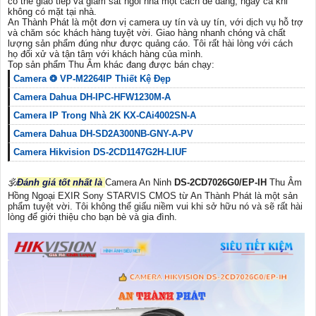
có thể giao tiếp và giám sát ngôi nhà một cách dễ dàng, ngay cả khi
không có mặt tại nhà.
An Thành Phát là một đơn vị camera uy tín và uy tín, với dịch vụ hỗ trợ
và chăm sóc khách hàng tuyệt vời. Giao hàng nhanh chóng và chất
lượng sản phẩm đúng như được quảng cáo. Tôi rất hài lòng với cách
họ đối xử và tận tâm với khách hàng của mình.
Top sản phẩm Thu Âm khác đang được bán chạy:
Camera ❂ VP-M2264IP Thiết Kệ Đẹp
Camera Dahua DH-IPC-HFW1230M-A
Camera IP Trong Nhà 2K KX-CAi4002SN-A
Camera Dahua DH-SD2A300NB-GNY-A-PV
Camera Hikvision DS-2CD1147G2H-LIUF
🕉️
Đánh giá tốt nhất là
Camera An Ninh
DS-2CD7026G0/EP-IH
Thu Âm
Hồng Ngoại EXIR Sony STARVIS CMOS từ An Thành Phát là một sản
phẩm tuyệt vời. Tôi không thể giấu niềm vui khi sở hữu nó và sẽ rất hài
lòng để giới thiệu cho bạn bè và gia đình.