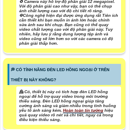
♻️ Camera này hỗ trợ độ phân giải 12 megapixel.
Với độ phân giải cao như vậy, bạn có thể chụp
ảnh chất lượng cao với độ chi tiết rõ ràng.
☫
Công nghệ hiện đại được ứng dụng
rất Tiên ích
cần thiết khi bạn muốn in ảnh lớn hoặc chỉnh
sửa ảnh sau khi chụp. Bạn cũng có thể quay
video chất lượng cao với độ phân giải này. Tuy
nhiên, hãy lưu ý rằng dung lượng tệp ảnh và
video cũng sẽ lớn hơn so với các camera có độ
phân giải thấp hơn.
️💭 CÓ TÍNH NĂNG ĐÈN LED HỒNG NGOẠI Ở TRÊN
THIẾT BỊ NÀY KHÔNG?
💁 Có, thiết bị này có tích hợp đèn LED hồng
ngoại để hỗ trợ quay video trong môi trường
thiếu sáng. Đèn LED hồng ngoại giúp tăng
cường ánh sáng và giảm nhiễu trong tình huống
yếu tố ánh sáng kém,
Hoàn toàn tin tưởng
hiệu
quả quay video rõ nét và chi tiết, ngay cả trong
điều kiện thiếu sáng.