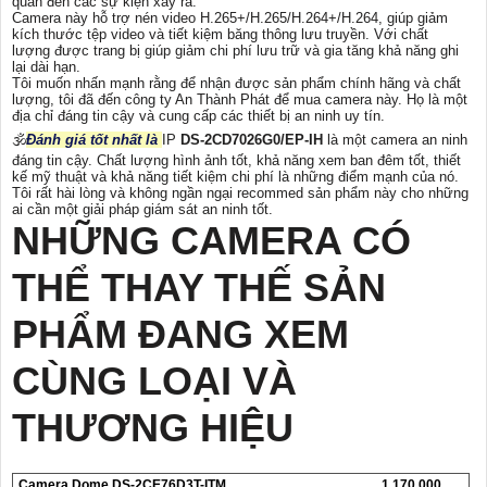
quan đến các sự kiện xảy ra.
Camera này hỗ trợ nén video H.265+/H.265/H.264+/H.264, giúp giảm
kích thước tệp video và tiết kiệm băng thông lưu truyền. Với chất
lượng được trang bị giúp giảm chi phí lưu trữ và gia tăng khả năng ghi
lại dài hạn.
Tôi muốn nhấn mạnh rằng để nhận được sản phẩm chính hãng và chất
lượng, tôi đã đến công ty An Thành Phát để mua camera này. Họ là một
địa chỉ đáng tin cậy và cung cấp các thiết bị an ninh uy tín.
🕉️
Đánh giá tốt nhất là
IP
DS-2CD7026G0/EP-IH
là một camera an ninh
đáng tin cậy. Chất lượng hình ảnh tốt, khả năng xem ban đêm tốt, thiết
kế mỹ thuật và khả năng tiết kiệm chi phí là những điểm mạnh của nó.
Tôi rất hài lòng và không ngần ngại recommed sản phẩm này cho những
ai cần một giải pháp giám sát an ninh tốt.
NHỮNG CAMERA CÓ
THỂ THAY THẾ SẢN
PHẨM ĐANG XEM
CÙNG LOẠI VÀ
THƯƠNG HIỆU
Camera Dome DS-2CE76D3T-ITM
1,170,000