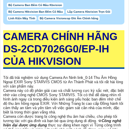
Bộ Camera Ban Đêm Có Màu Kbvision
Bộ Camera Hikvision Ban Đêm Có Màu
Lắp Camera Kbvision Trọn Gói
Linh Kiện Máy Tính
Bộ Camera Visioncop Ghi Âm Chính hãng
CAMERA CHÍNH HÃNG
DS-2CD7026G0/EP-IH
CỦA HIKVISION
Tôi đã trải nghiệm sử dụng Camera An Ninh link_0-14 Thu Âm Hồng
Ngoại EXIR Sony STARVIS CMOS từ An Thành Phát và tôi rất hài lòng
với sản phẩm này.
Camera này có độ phân giải cao và chất lượng cực kỳ sắc nét, đặc biệt
nhờ vào công nghệ CMOS Sony STARVIS. Tôi có thể dễ dàng nhìn rõ
hình ảnh ngay cả trong điều kiện ánh sáng yếu hoặc ban đêm nhờ chế
độ thu âm hồng ngoại EXIR. Với Những Trang bị cao cấp Đồng hành tôi
cảm thấy an tâm và yên tâm về việc giám sát căn nhà của mình, đặc
biệt là trong thời gian vắng nhà.
Camera còn được trang bị công nghệ thu âm hai chiều, cho phép tôi
tương tác với gia đình và bạn bè qua ứng dụng di động. ☫
Công nghệ
hiện đại được ứng dụng
thực sự đáng khen ngợi vì Từng công trình