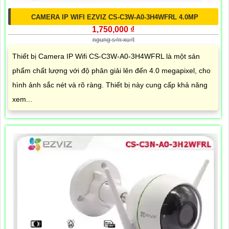
CAMERA IP WIFI EZVIZ CS-C3W-A0-3H4WFRL 4.0MP
1,750,000 ₫
ngung s₫n xu₫t
Thiết bị Camera IP Wifi CS-C3W-A0-3H4WFRL là một sản
phẩm chất lượng với độ phân giải lên đến 4.0 megapixel, cho
hình ảnh sắc nét và rõ ràng. Thiết bị này cung cấp khả năng
xem...