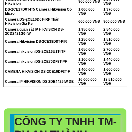
900,000 VNĐ
Hikvision
VNĐ
DS-2CE17D0T-IT5 Camera Hikvision Có
1,000,000
1,370,000
Micro
VNĐ
VNĐ
Camera DS-2CE16D0T-IRF Thân
600,000 VNĐ
900,000 VNĐ
Hikvision Giá Rẻ
Camera quan sát IP HIKVISION DS-
1,950,000
2,540,000
2CD2421G0-IW
VNĐ
VNĐ
1,250,000
1,510,000
Camera Hikvision DS-2CE38D8T-PIR
VNĐ
VNĐ
1,650,000
2,700,000
Camera hikvision DS-2CE16U1T-ITF
VNĐ
VNĐ
1,100,000
1,440,000
Camera hikvision DS-2CE70DF3T-PF
VNĐ
VNĐ
1,400,000
1,600,000
CAMERA HIKVISION DS-2CE10DF3T-F
VNĐ
VNĐ
16,000,000
18,510,000
Camera IP HIKVISION DS 2DE4425IW DE
VNĐ
VNĐ
CÔNG TY TNHH TM-