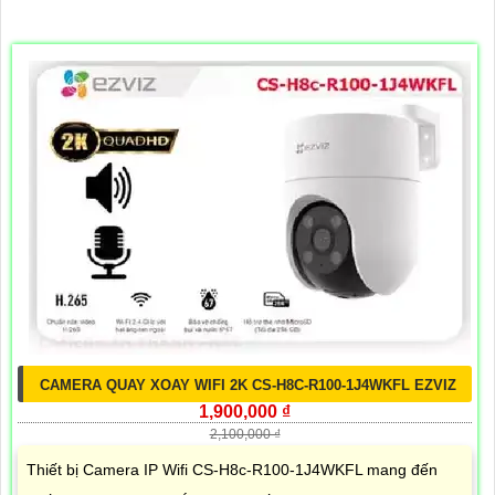
CAMERA QUAY XOAY WIFI 2K CS-H8C-R100-1J4WKFL EZVIZ
1,900,000 ₫
2,100,000 ₫
Thiết bị Camera IP Wifi CS-H8c-R100-1J4WKFL mang đến