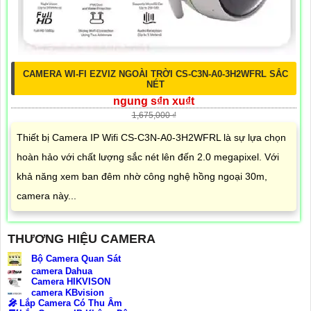
CAMERA WI-FI EZVIZ NGOÀI TRỜI CS-C3N-A0-3H2WFRL SẮC
NÉT
ngung s₫n xu₫t
1,675,000 ₫
Thiết bị Camera IP Wifi CS-C3N-A0-3H2WFRL là sự lựa chọn
hoàn hảo với chất lượng sắc nét lên đến 2.0 megapixel. Với
khả năng xem ban đêm nhờ công nghệ hồng ngoại 30m,
camera này...
THƯƠNG HIỆU CAMERA
Bộ Camera Quan Sát
camera Dahua
Camera HIKVISON
camera KBvision
️🎤️
Lắp Camera Có Thu Âm