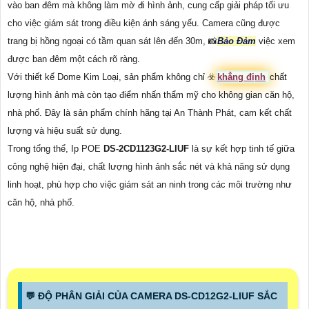
vào ban đêm mà không làm mờ đi hình ảnh, cung cấp giải pháp tối ưu
cho việc giám sát trong điều kiện ánh sáng yếu. Camera cũng được
trang bị hồng ngoại có tầm quan sát lên đến 30m, 📸
Bảo Đảm
việc xem
được ban đêm một cách rõ ràng.
Với thiết kế Dome Kim Loại, sản phẩm không chỉ ☣️
khẳng định
chất
lượng hình ảnh mà còn tạo điểm nhấn thẩm mỹ cho không gian căn hộ,
nhà phố. Đây là sản phẩm chính hãng tại An Thành Phát, cam kết chất
lượng và hiệu suất sử dụng.
Trong tổng thể, Ip POE
DS-2CD1123G2-LIUF
là sự kết hợp tinh tế giữa
công nghệ hiện đại, chất lượng hình ảnh sắc nét và khả năng sử dụng
linh hoạt, phù hợp cho việc giám sát an ninh trong các môi trường như
căn hộ, nhà phố.
️💬 ĐỘ PHÂN GIẢI CỦA CAMERA DS-CD12G2-LIUF SẮC