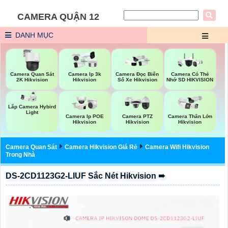
CAMERA QUẬN 12
DANH MỤC
Camera Quan Sát
Camera Ip 3k
Camera Đọc Biển
Camera Có Thẻ
2K Hikvision
Hikvision
Số Xe Hikvision
Nhớ SD HIKVISION
Lắp Camera Hybird
Light
Camera Ip POE
Camera PTZ
Camera Thân Lớn
Hikvision
Hikvision
Hikvision
Camera Quan Sát
Camera Hikvision Giá Rẻ
Camera Wifi Hikvision
Trong Nhà
DS-2CD1123G2-LIUF Sắc Nét Hikvision ➠