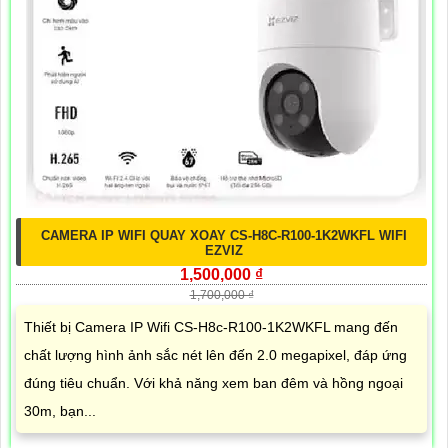
CAMERA IP WIFI QUAY XOAY CS-H8C-R100-1K2WKFL WIFI
EZVIZ
1,500,000 ₫
1,700,000 ₫
Thiết bị Camera IP Wifi CS-H8c-R100-1K2WKFL mang đến
chất lượng hình ảnh sắc nét lên đến 2.0 megapixel, đáp ứng
đúng tiêu chuẩn. Với khả năng xem ban đêm và hồng ngoại
30m, bạn...