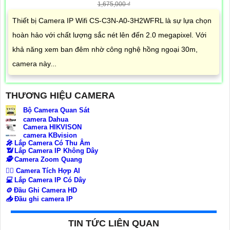
1,675,000 ₫
Thiết bị Camera IP Wifi CS-C3N-A0-3H2WFRL là sự lựa chọn
hoàn hảo với chất lượng sắc nét lên đến 2.0 megapixel. Với
khả năng xem ban đêm nhờ công nghệ hồng ngoại 30m,
camera này...
THƯƠNG HIỆU CAMERA
Bộ Camera Quan Sát
camera Dahua
Camera HIKVISON
camera KBvision
️🎤️
Lắp Camera Có Thu Âm
📶
Lắp Camera IP Không Dây
🕵️
Camera Zoom Quang
🧛‍♀️
Camera Tích Hợp AI
💻
Lắp Camera IP Có Dây
⚙️
Đầu Ghi Camera HD
📥
Đầu ghi camera IP
TIN TỨC LIÊN QUAN