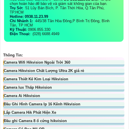
chọn hoàn hảo để bảo vệ và giám sát không gian của bạn.
Trụ Sở:
51 Lũy Bán Bích, P. Tân Thới Hòa, Q.Tân Phú,
TP.HCM
Hotline: 0938.11.23.99
Chi Nhánh 1:
445/38 Tân Hòa Đông,P Bình Trị Đông, Bình
Tân, TP HCM
Kỹ Thuật:
0906.855.330
Điện Thoại:
(028) 6688.4949
Thông Tin:
Camera Wifi Hikvision Ngoài Trời 360
Camera Hikvision Chất Lượng Ultra 2K giá rẻ
Camera Thiết Kế Kim Loại Hikvision
Camera lux Thấp Hikvision
Camera Ai Hikvision
Đầu Ghi Hình Camera Ip 16 Kênh Hikvision
Lắp Camera Hik Phát Hiện Xe
Đầu ghi Camera 8 ổ cứng hikvision