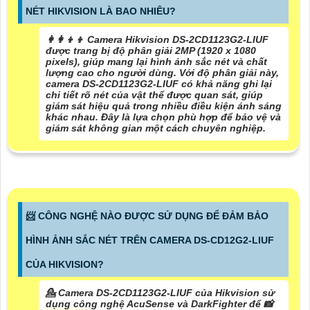
NÉT HIKVISION LÀ BAO NHIÊU?
👩‍👩‍👦‍👦 Camera Hikvision DS-2CD1123G2-LIUF
được trang bị độ phân giải 2MP (1920 x 1080
pixels), giúp mang lại hình ảnh sắc nét và chất
lượng cao cho người dùng. Với độ phân giải này,
camera DS-2CD1123G2-LIUF có khả năng ghi lại
chi tiết rõ nét của vật thể được quan sát, giúp
giám sát hiệu quả trong nhiều điều kiện ánh sáng
khác nhau. Đây là lựa chọn phù hợp để bảo vệ và
giám sát không gian một cách chuyên nghiệp.
📨 CÔNG NGHỆ NÀO ĐƯỢC SỬ DỤNG ĐỂ ĐẢM BẢO
HÌNH ẢNH SẮC NÉT TRÊN CAMERA DS-CD12G2-LIUF
CỦA HIKVISION?
💁 Camera DS-2CD1123G2-LIUF của Hikvision sử
dụng công nghệ AcuSense và DarkFighter để 📸