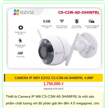
CAMERA IP WIFI EZVIZ CS-C3W-A0-3H4WFRL 4.0MP
1,750,000 ₫
ngung s₫n xu₫t
Thiết bị Camera IP Wifi CS-C3W-A0-3H4WFRL là một sản
phẩm chất lượng với độ phân giải lên đến 4.0 megapixel, cho