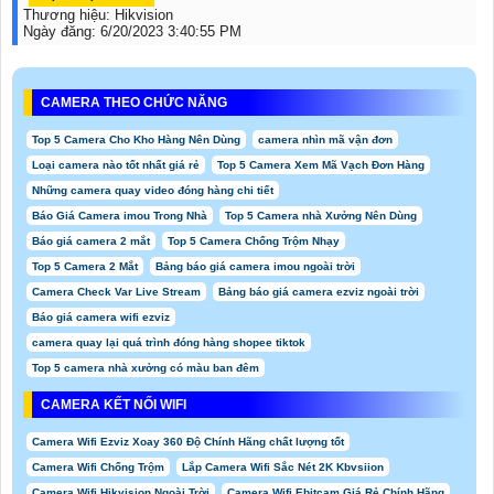
Thương hiệu:
Hikvision
Ngày đăng:
6/20/2023 3:40:55 PM
CAMERA THEO CHỨC NĂNG
Top 5 Camera Cho Kho Hàng Nên Dùng
camera nhìn mã vận đơn
Loại camera nào tốt nhất giá rẻ
Top 5 Camera Xem Mã Vạch Đơn Hàng
Những camera quay video đóng hàng chi tiết
Báo Giá Camera imou Trong Nhà
Top 5 Camera nhà Xưởng Nên Dùng
Báo giá camera 2 mắt
Top 5 Camera Chống Trộm Nhạy
Top 5 Camera 2 Mắt
Bảng báo giá camera imou ngoài trời
Camera Check Var Live Stream
Bảng báo giá camera ezviz ngoài trời
Báo giá camera wifi ezviz
camera quay lại quá trình đóng hàng shopee tiktok
Top 5 camera nhà xưởng có màu ban đêm
CAMERA KẾT NỐI WIFI
Camera Wifi Ezviz Xoay 360 Độ Chính Hãng chất lượng tốt
Camera Wifi Chống Trộm
Lắp Camera Wifi Sắc Nét 2K Kbvsiion
Camera Wifi Hikvision Ngoài Trời
Camera Wifi Ebitcam Giá Rẻ Chính Hãng