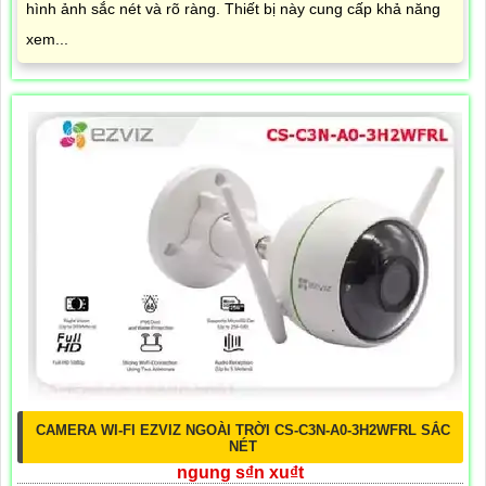
hình ảnh sắc nét và rõ ràng. Thiết bị này cung cấp khả năng
xem...
CAMERA WI-FI EZVIZ NGOÀI TRỜI CS-C3N-A0-3H2WFRL SẮC
NÉT
ngung s₫n xu₫t