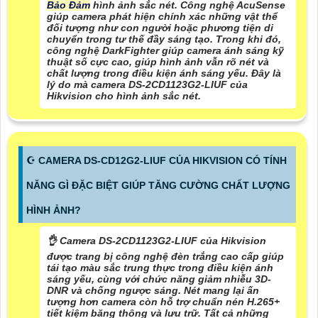
Bảo Đảm
hình ảnh sắc nét. Công nghệ AcuSense
giúp camera phát hiện chính xác những vật thể
đối tượng như con người hoặc phương tiện di
chuyển trong tư thế đầy sáng tạo. Trong khi đó,
công nghệ DarkFighter giúp camera ánh sáng kỹ
thuật số cực cao, giúp hình ảnh vẫn rõ nét và
chất lượng trong điều kiện ánh sáng yếu. Đây là
lý do mà camera DS-2CD1123G2-LIUF của
Hikvision cho hình ảnh sắc nét.
☪ CAMERA DS-CD12G2-LIUF CỦA HIKVISION CÓ TÍNH
NĂNG GÌ ĐẶC BIỆT GIÚP TĂNG CƯỜNG CHẤT LƯỢNG
HÌNH ẢNH?
👌 Camera DS-2CD1123G2-LIUF của Hikvision
được trang bị công nghệ đèn trắng cao cấp giúp
tái tạo màu sắc trung thực trong điều kiện ánh
sáng yếu, cùng với chức năng giảm nhiễu 3D-
DNR và chống ngược sáng. Nét mang lại ấn
tượng hơn camera còn hỗ trợ chuẩn nén H.265+
tiết kiệm băng thông và lưu trữ. Tất cả những