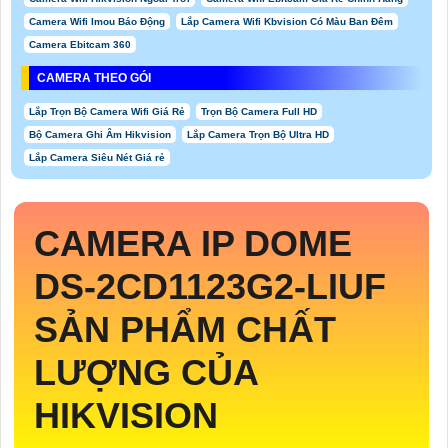
Camera Wifi Imou Báo Động
Lắp Camera Wifi Kbvision Có Màu Ban Đêm
Camera Ebitcam 360
CAMERA THEO GÓI
Lắp Trọn Bộ Camera Wifi Giá Rẻ
Trọn Bộ Camera Full HD
Bộ Camera Ghi Âm Hikvision
Lắp Camera Trọn Bộ Ultra HD
Lắp Camera Siêu Nét Giá rẻ
CAMERA IP DOME
DS-2CD1123G2-LIUF
SẢN PHẨM CHẤT
LƯỢNG CỦA
HIKVISION