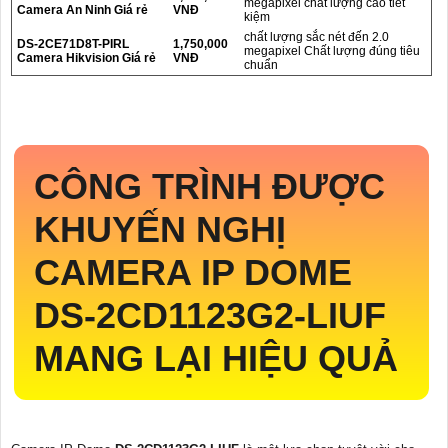
megapixel chất lượng cao tiết
Camera An Ninh Giá rẻ
VNĐ
kiệm
chất lượng sắc nét đến 2.0
DS-2CE71D8T-PIRL
1,750,000
megapixel Chất lượng đúng tiêu
Camera Hikvision Giá rẻ
VNĐ
chuẩn
CÔNG TRÌNH ĐƯỢC
KHUYẾN NGHỊ
CAMERA IP DOME
DS-2CD1123G2-LIUF
MANG LẠI HIỆU QUẢ