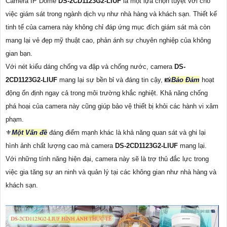
Camera IP Dome
DS-2CD1123G2-LIUF
là một lựa chọn tuyệt vời cho
việc giám sát trong ngành dịch vụ như nhà hàng và khách sạn. Thiết kế
tinh tế của camera này không chỉ đáp ứng mục đích giám sát mà còn
mang lại vẻ đẹp mỹ thuật cao, phản ánh sự chuyên nghiệp của không
gian bạn.
Với nét kiểu dáng chống va đập và chống nước, camera
DS-
2CD1123G2-LIUF
mang lại sự bền bỉ và đáng tin cậy, 📸
Bảo Đảm
hoạt
động ổn định ngay cả trong môi trường khắc nghiệt. Khả năng chống
phá hoại của camera này cũng giúp bảo vệ thiết bị khỏi các hành vi xâm
phạm.
⚜️
Một Vấn đề
đáng điểm mạnh khác là khả năng quan sát và ghi lại
hình ảnh chất lượng cao mà camera
DS-2CD1123G2-LIUF
mang lại.
Với những tính năng hiện đại, camera này sẽ là trợ thủ đắc lực trong
việc gia tăng sự an ninh và quản lý tại các không gian như nhà hàng và
khách sạn.