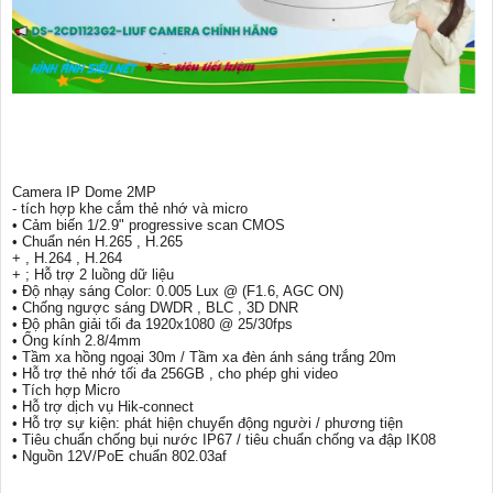
Camera IP Dome 2MP
- tích hợp khe cắm thẻ nhớ và micro
• Cảm biến 1/2.9" progressive scan CMOS
• Chuẩn nén H.265 , H.265
+ , H.264 , H.264
+ ; Hỗ trợ 2 luồng dữ liệu
• Độ nhạy sáng Color: 0.005 Lux @ (F1.6, AGC ON)
• Chống ngược sáng DWDR , BLC , 3D DNR
• Độ phân giải tối đa 1920x1080 @ 25/30fps
• Ống kính 2.8/4mm
• Tầm xa hồng ngoại 30m / Tầm xa đèn ánh sáng trắng 20m
• Hỗ trợ thẻ nhớ tối đa 256GB , cho phép ghi video
• Tích hợp Micro
• Hỗ trợ dịch vụ Hik-connect
• Hỗ trợ sự kiện: phát hiện chuyển động người / phương tiện
• Tiêu chuẩn chống bụi nước IP67 / tiêu chuẩn chống va đập IK08
• Nguồn 12V/PoE chuẩn 802.03af