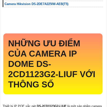
Camera Hikvision DS-2DE7A225IW-AEB(T5)
NHỮNG ƯU ĐIỂM
CỦA CAMERA IP
DOME
DS-
2CD1123G2-LIUF
VỚI
THÔNG SỐ
Thiết bị IP POE sắc nét
DS-2CD1123G2-LIUF
là một sản phẩm camera