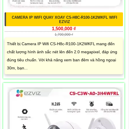
CAMERA IP WIFI QUAY XOAY CS-H8C-R100-1K2WKFL WIFI
EZVIZ
1,500,000 ₫
1,700,000 ₫
Thiết bị Camera IP Wifi CS-H8c-R100-1K2WKFL mang đến
chất lượng hình ảnh sắc nét lên đến 2.0 megapixel, đáp ứng
đúng tiêu chuẩn. Với khả năng xem ban đêm và hồng ngoại
30m, bạn...