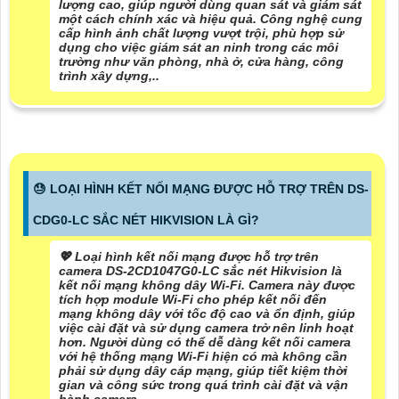
lượng cao, giúp người dùng quan sát và giám sát
một cách chính xác và hiệu quả. Công nghệ cung
cấp hình ảnh chất lượng vượt trội, phù hợp sử
dụng cho việc giám sát an ninh trong các môi
trường như văn phòng, nhà ở, cửa hàng, công
trình xây dựng,..
😓 LOẠI HÌNH KẾT NỐI MẠNG ĐƯỢC HỖ TRỢ TRÊN DS-
CDG0-LC SẮC NÉT HIKVISION LÀ GÌ?
💖 Loại hình kết nối mạng được hỗ trợ trên
camera DS-2CD1047G0-LC sắc nét Hikvision là
kết nối mạng không dây Wi-Fi. Camera này được
tích hợp module Wi-Fi cho phép kết nối đến
mạng không dây với tốc độ cao và ổn định, giúp
việc cài đặt và sử dụng camera trở nên linh hoạt
hơn. Người dùng có thể dễ dàng kết nối camera
với hệ thống mạng Wi-Fi hiện có mà không cần
phải sử dụng dây cáp mạng, giúp tiết kiệm thời
gian và công sức trong quá trình cài đặt và vận