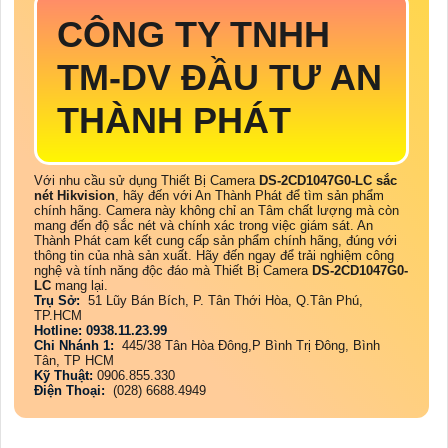
CÔNG TY TNHH
TM-DV ĐẦU TƯ AN
THÀNH PHÁT
Với nhu cầu sử dụng Thiết Bị Camera
DS-2CD1047G0-LC
sắc
nét Hikvision
, hãy đến với An Thành Phát để tìm sản phẩm
chính hãng. Camera này không chỉ an Tâm chất lượng mà còn
mang đến độ sắc nét và chính xác trong việc giám sát. An
Thành Phát cam kết cung cấp sản phẩm chính hãng, đúng với
thông tin của nhà sản xuất. Hãy đến ngay để trải nghiệm công
nghệ và tính năng độc đáo mà Thiết Bị Camera
DS-2CD1047G0-
LC
mang lại.
Trụ Sở:
51 Lũy Bán Bích, P. Tân Thới Hòa, Q.Tân Phú,
TP.HCM
Hotline: 0938.11.23.99
Chi Nhánh 1:
445/38 Tân Hòa Đông,P Bình Trị Đông, Bình
Tân, TP HCM
Kỹ Thuật:
0906.855.330
Điện Thoại:
(028) 6688.4949