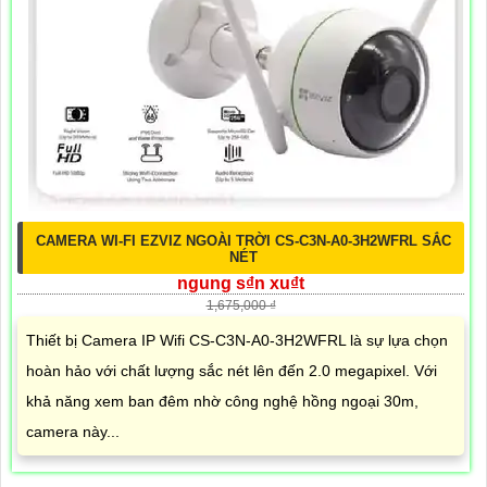
CAMERA WI-FI EZVIZ NGOÀI TRỜI CS-C3N-A0-3H2WFRL SẮC
NÉT
ngung s₫n xu₫t
1,675,000 ₫
Thiết bị Camera IP Wifi CS-C3N-A0-3H2WFRL là sự lựa chọn
hoàn hảo với chất lượng sắc nét lên đến 2.0 megapixel. Với
khả năng xem ban đêm nhờ công nghệ hồng ngoại 30m,
camera này...