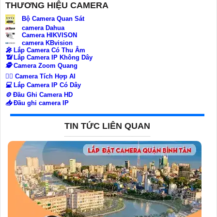
THƯƠNG HIỆU CAMERA
Bộ Camera Quan Sát
camera Dahua
Camera HIKVISON
camera KBvision
️🎤️
Lắp Camera Có Thu Âm
📶
Lắp Camera IP Không Dây
🕵️
Camera Zoom Quang
🧛‍♀️
Camera Tích Hợp AI
💻
Lắp Camera IP Có Dây
⚙️
Đầu Ghi Camera HD
📥
Đầu ghi camera IP
TIN TỨC LIÊN QUAN