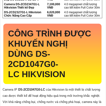
Camera DS-2CD2347G1-L
7,100,000
4.0 megapixel chất lượng
Hikvision Thiết kế Đẹp
VNĐ
cao tiết kiệm Full Color 30m
DS-2CD2327G1-L Hikvision
6,020,000
4.0 megapixel chất lượng
Chức Năng Cao Cấp
VNĐ
cao tiết kiệm Full Color 30m
CÔNG TRÌNH ĐƯỢC
KHUYẾN NGHỊ
DÙNG
DS-
2CD1047G0-
LC
HIKVISION
Camera IP
DS-2CD1047G0-LC
của Hikvision là một thiết bị chất lượng
cao được thiết kế để hoạt động hiệu quả trong môi trường khắc nghiệt.
Với khả năng chống bụi, chống nước và chống phá hoại, camera này là