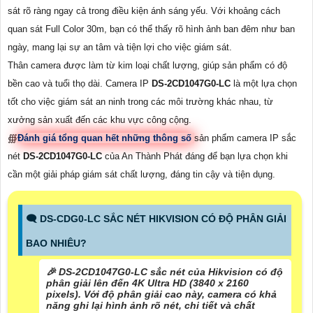
sát rõ ràng ngay cả trong điều kiện ánh sáng yếu. Với khoảng cách
quan sát Full Color 30m, bạn có thể thấy rõ hình ảnh ban đêm như ban
ngày, mang lại sự an tâm và tiện lợi cho việc giám sát.
Thân camera được làm từ kim loại chất lượng, giúp sản phẩm có độ
bền cao và tuổi thọ dài. Camera IP
DS-2CD1047G0-LC
là một lựa chọn
tốt cho việc giám sát an ninh trong các môi trường khác nhau, từ
xưởng sản xuất đến các khu vực công cộng.
∰
Đánh giá tổng quan hết những thông số
sản phẩm camera IP sắc
nét
DS-2CD1047G0-LC
của An Thành Phát đáng để bạn lựa chọn khi
cần một giải pháp giám sát chất lượng, đáng tin cậy và tiện dụng.
🗨️ DS-CDG0-LC SẮC NÉT HIKVISION CÓ ĐỘ PHÂN GIẢI
BAO NHIÊU?
️🎉 DS-2CD1047G0-LC sắc nét của Hikvision có độ
phân giải lên đến 4K Ultra HD (3840 x 2160
pixels). Với độ phân giải cao này, camera có khả
năng ghi lại hình ảnh rõ nét, chi tiết và chất