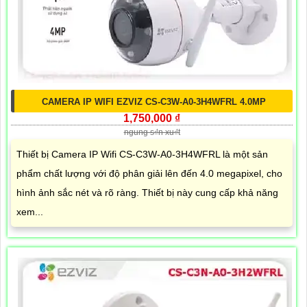
CAMERA IP WIFI EZVIZ CS-C3W-A0-3H4WFRL 4.0MP
1,750,000 ₫
ngung s₫n xu₫t
Thiết bị Camera IP Wifi CS-C3W-A0-3H4WFRL là một sản
phẩm chất lượng với độ phân giải lên đến 4.0 megapixel, cho
hình ảnh sắc nét và rõ ràng. Thiết bị này cung cấp khả năng
xem...