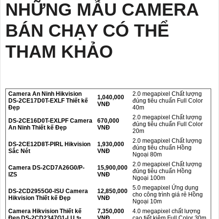
NHỮNG MẪU CAMERA
BÁN CHẠY CÓ THỂ
THAM KHẢO
Camera An Ninh Hikvision
2.0 megapixel Chất lượng
1,040,000
DS-2CE17D0T-EXLF Thiết kế
đúng tiêu chuẩn Full Color
VNĐ
Đẹp
40m
2.0 megapixel Chất lượng
DS-2CE16D0T-EXLPF Camera
670,000
đúng tiêu chuẩn Full Color
An Ninh Thiết kế Đẹp
VNĐ
20m
2.0 megapixel Chất lượng
DS-2CE12D8T-PIRL Hikvision
1,930,000
đúng tiêu chuẩn Hồng
Sắc Nét
VNĐ
Ngoại 80m
2.0 megapixel Chất lượng
Camera DS-2CD7A26G0/P-
15,900,000
đúng tiêu chuẩn Hồng
IZS
VNĐ
Ngoại 100m
5.0 megapixel Ứng dụng
DS-2CD2955G0-ISU Camera
12,850,000
cho công trình giá rẻ Hồng
Hikvision Thiết kế Đẹp
VNĐ
Ngoại 10m
Camera Hikvision Thiết kế
7,350,000
4.0 megapixel chất lượng
Đẹp DS-2CD2347G1-LU ✨
VNĐ
cao tiết kiệm Full Color 30m