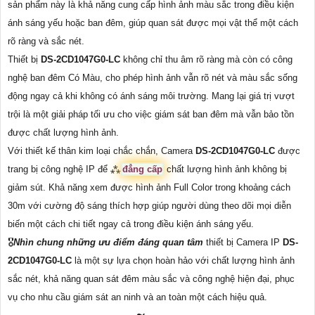
sản phẩm này là khả năng cung cấp hình ảnh màu sắc trong điều kiện
ánh sáng yếu hoặc ban đêm, giúp quan sát được mọi vật thể một cách
rõ ràng và sắc nét.
Thiết bị
DS-2CD1047G0-LC
không chỉ thu âm rõ ràng mà còn có công
nghệ ban đêm Có Màu, cho phép hình ảnh vẫn rõ nét và màu sắc sống
động ngay cả khi không có ánh sáng môi trường. Mang lại giá trị vượt
trội là một giải pháp tối ưu cho việc giám sát ban đêm mà vẫn bảo tồn
được chất lượng hình ảnh.
Với thiết kế thân kim loại chắc chắn, Camera
DS-2CD1047G0-LC
được
trang bị công nghệ IP để ⁂
đẳng cấp
chất lượng hình ảnh không bị
giảm sút. Khả năng xem được hình ảnh Full Color trong khoảng cách
30m với cường độ sáng thích hợp giúp người dùng theo dõi mọi diễn
biến một cách chi tiết ngay cả trong điều kiện ánh sáng yếu.
🎖️
Nhìn chung những ưu điểm đáng quan tâm
thiết bị Camera IP
DS-
2CD1047G0-LC
là một sự lựa chọn hoàn hảo với chất lượng hình ảnh
sắc nét, khả năng quan sát đêm màu sắc và công nghệ hiện đại, phục
vụ cho nhu cầu giám sát an ninh và an toàn một cách hiệu quả.