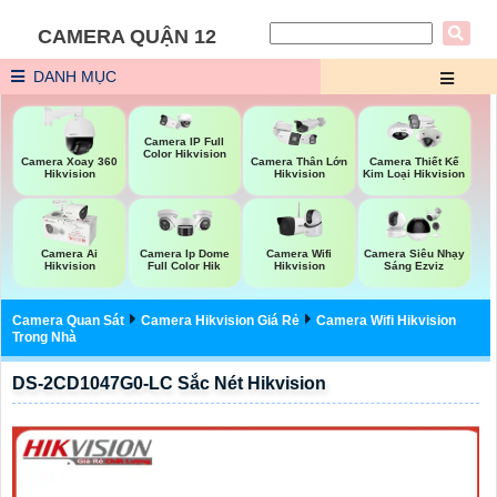
CAMERA QUẬN 12
DANH MỤC
Camera IP Full
Color Hikvision
Camera Xoay 360
Camera Thân Lớn
Camera Thiết Kế
Hikvision
Hikvision
Kim Loại Hikvision
Camera Wifi
Camera Ai
Camera Ip Dome
Camera Siêu Nhạy
Hikvision
Hikvision
Full Color Hik
Sáng Ezviz
Camera Quan Sát
Camera Hikvision Giá Rẻ
Camera Wifi Hikvision
Trong Nhà
DS-2CD1047G0-LC Sắc Nét Hikvision