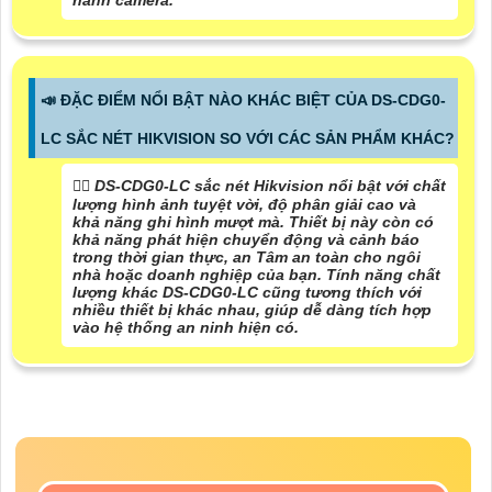
hành camera.
📣 ĐẶC ĐIỂM NỔI BẬT NÀO KHÁC BIỆT CỦA DS-CDG0-
LC SẮC NÉT HIKVISION SO VỚI CÁC SẢN PHẨM KHÁC?
🙆‍♀️ DS-CDG0-LC sắc nét Hikvision nổi bật với chất
lượng hình ảnh tuyệt vời, độ phân giải cao và
khả năng ghi hình mượt mà. Thiết bị này còn có
khả năng phát hiện chuyển động và cảnh báo
trong thời gian thực, an Tâm an toàn cho ngôi
nhà hoặc doanh nghiệp của bạn. Tính năng chất
lượng khác DS-CDG0-LC cũng tương thích với
nhiều thiết bị khác nhau, giúp dễ dàng tích hợp
vào hệ thống an ninh hiện có.