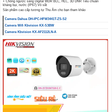
+ Chống ngược sáng Digital WDR BLC, HLC, 3D DNR Tiêu chuẩn
kháng bụi, nước (IP67) Vỏ sắt
Sản phẩm cao cấp tương tự Thu Âm cho bạn tham khảo
Camera Dahua DH-IPC-HFW3441T-ZS-S2
Camera Wifi Kbvision KX-S3BW
Camera Kbvision KX-AF2112LN-A