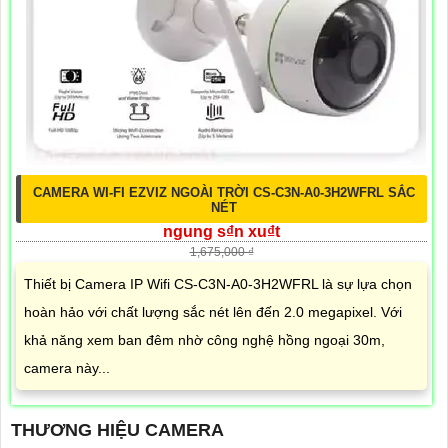
CAMERA WI-FI EZVIZ NGOÀI TRỜI CS-C3N-A0-3H2WFRL SẮC
NÉT
ngung s₫n xu₫t
1,675,000 ₫
Thiết bị Camera IP Wifi CS-C3N-A0-3H2WFRL là sự lựa chọn
hoàn hảo với chất lượng sắc nét lên đến 2.0 megapixel. Với
khả năng xem ban đêm nhờ công nghệ hồng ngoại 30m,
camera này...
THƯƠNG HIỆU CAMERA