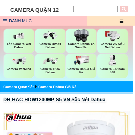
CAMERA QUẬN 12
DANH MỤC
Lắp Camera Wifi
Camera DWDR
Camera Dahua 4K
Camera 2K Siêu
Dahua
Dahua
Siêu Nét
Nét Dahua
Camera Ebitcam
Camera WizMind
Camera TIOC
Camera Dahua Giá
360
Dahua
Rẻ
Camera Quan Sát
Camera Dahua Giá Rẻ
DH-HAC-HDW1200MP-S5-VN Sắc Nét Dahua