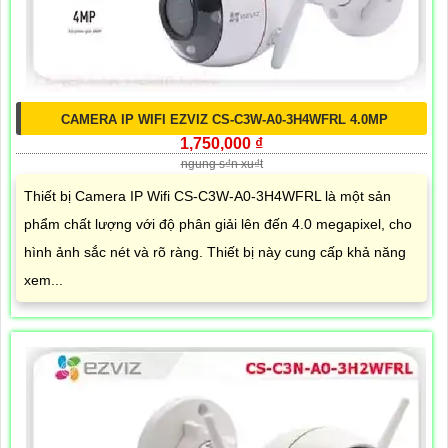
CAMERA IP WIFI EZVIZ CS-C3W-A0-3H4WFRL 4.0MP
1,750,000 ₫
ngung s₫n xu₫t
Thiết bị Camera IP Wifi CS-C3W-A0-3H4WFRL là một sản
phẩm chất lượng với độ phân giải lên đến 4.0 megapixel, cho
hình ảnh sắc nét và rõ ràng. Thiết bị này cung cấp khả năng
xem...