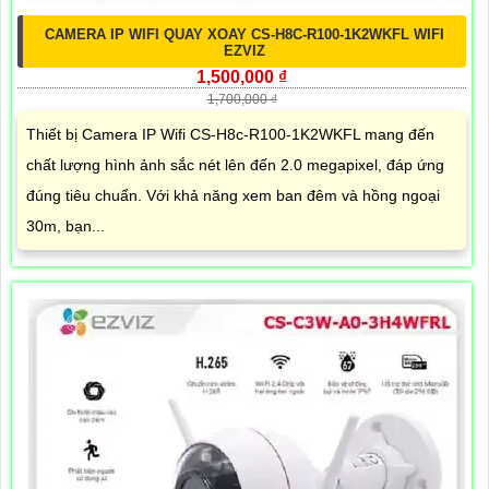
CAMERA IP WIFI QUAY XOAY CS-H8C-R100-1K2WKFL WIFI
EZVIZ
1,500,000 ₫
1,700,000 ₫
Thiết bị Camera IP Wifi CS-H8c-R100-1K2WKFL mang đến
chất lượng hình ảnh sắc nét lên đến 2.0 megapixel, đáp ứng
đúng tiêu chuẩn. Với khả năng xem ban đêm và hồng ngoại
30m, bạn...