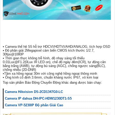
• Camera thế hệ S5 hỗ trợ HDCVI/HDTVI/AHD/ANALOG, tích hợp OSD
• Độ phân giải 2Megapixel cảm biến CMOS kích thước 1/2.7,
30fps@1080P
• Thời gian thực không trễ hình, độ nhạy sáng tối thiểu
0.01Lux@F1.2(0Lux IR LED on), chế độ ngày đêm(ICR), tự động cân
bằng trắng (AWB), tự động bù sáng (AGC), chống ngược sáng(BLC),
chống nhiễu (2D-DNR)
•Tầm xa hồng ngoại 30m với công nghệ hồng ngoại thông minh
• Ống kính cố định 3.6mm, chuẩn kháng nước IP67, vỏ kim loại
Top sản phẩm Báo Động Chuyển Động khác đang được bán chạy:
Camera Hikvision DS-2CD1347G0-LC
Camera IP dahua DH-IPC-HDW1230DT1-S5
Camera VP-5230IP Độ phân Giải Cao