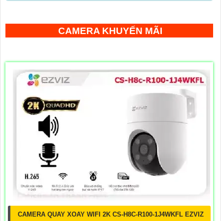
CAMERA KHUYẾN MÃI
CAMERA QUAY XOAY WIFI 2K CS-H8C-R100-1J4WKFL EZVIZ