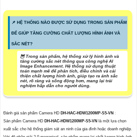
📌 HỆ THỐNG NÀO ĐƯỢC SỬ DỤNG TRONG SẢN PHẨM
ĐỂ GIÚP TĂNG CƯỜNG CHẤT LƯỢNG HÌNH ẢNH VÀ
SẮC NÉT?
🦉 Trong sản phẩm, hệ thống xử lý hình ảnh và
tăng cường sắc nét thông qua công nghệ AI
Image Enhancement. Hệ thống sử dụng thuật
toán mạnh mẽ để phân tích, điều chỉnh và cải
thiện chất lượng hình ảnh, giúp tạo ra ảnh sắc
nét, rõ ràng và sống động hơn, mang lại trải
nghiệm hấp dẫn cho người dùng.
Đánh giá sản phẩm Camera HD
DH-HAC-HDW1200MP-S5-VN
:
Sản phẩm Camera HD
DH-HAC-HDW1200MP-S5-VN
là một lựa chọn
xuất sắc cho hệ thống giám sát an ninh của gia đình hoặc doanh nghiệp.
Với độ phân giải 2.0 megapixel, sản phẩm mang lại chất lượng hình ảnh