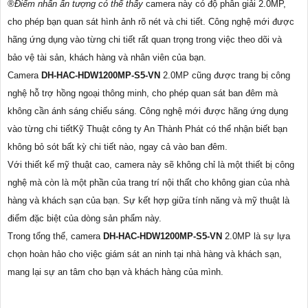
®️
Điểm nhấn ấn tượng có thể thấy
camera này có độ phân giải 2.0MP,
cho phép bạn quan sát hình ảnh rõ nét và chi tiết. Công nghệ mới được
hãng ứng dụng vào từng chi tiết rất quan trọng trong việc theo dõi và
bảo vệ tài sản, khách hàng và nhân viên của bạn.
Camera
DH-HAC-HDW1200MP-S5-VN
2.0MP cũng được trang bị công
nghệ hỗ trợ hồng ngoại thông minh, cho phép quan sát ban đêm mà
không cần ánh sáng chiếu sáng. Công nghệ mới được hãng ứng dụng
vào từng chi tiếtKỹ Thuật công ty An Thành Phát có thể nhận biết bạn
không bỏ sót bất kỳ chi tiết nào, ngay cả vào ban đêm.
Với thiết kế mỹ thuật cao, camera này sẽ không chỉ là một thiết bị công
nghệ mà còn là một phần của trang trí nội thất cho không gian của nhà
hàng và khách sạn của bạn. Sự kết hợp giữa tính năng và mỹ thuật là
điểm đặc biệt của dòng sản phẩm này.
Trong tổng thể, camera
DH-HAC-HDW1200MP-S5-VN
2.0MP là sự lựa
chọn hoàn hảo cho việc giám sát an ninh tại nhà hàng và khách sạn,
mang lại sự an tâm cho bạn và khách hàng của mình.