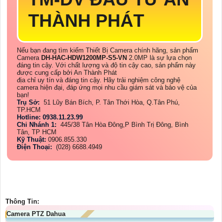
THÀNH PHÁT
Nếu bạn đang tìm kiếm Thiết Bị Camera chính hãng, sản phẩm
Camera
DH-HAC-HDW1200MP-S5-VN
2.0MP là sự lựa chọn
đáng tin cậy. Với chất lượng và độ tin cậy cao, sản phẩm này
được cung cấp bởi An Thành Phát
địa chỉ uy tín và đáng tin cậy. Hãy trải nghiệm công nghệ
camera hiện đại, đáp ứng mọi nhu cầu giám sát và bảo vệ của
bạn!
Trụ Sở:
51 Lũy Bán Bích, P. Tân Thới Hòa, Q.Tân Phú,
TP.HCM
Hotline: 0938.11.23.99
Chi Nhánh 1:
445/38 Tân Hòa Đông,P Bình Trị Đông, Bình
Tân, TP HCM
Kỹ Thuật:
0906.855.330
Điện Thoại:
(028) 6688.4949
Thông Tin:
Camera PTZ Dahua