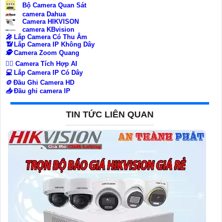
Bộ Camera Quan Sát
camera Dahua
Camera HIKVISON
camera KBvision
️🎤️
Lắp Camera Có Thu Âm
📶
Lắp Camera IP Không Dây
🕵️
Camera Zoom Quang
🧛‍♀️
Camera Tích Hợp AI
💻
Lắp Camera IP Có Dây
⚙️
Đầu Ghi Camera HD
📥
Đầu ghi camera IP
TIN TỨC LIÊN QUAN