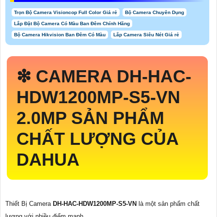
Trọn Bộ Camera Visioncop Full Color Giá rẻ
Bộ Camera Chuyên Dụng
Lắp Đặt Bộ Camera Có Màu Ban Đêm Chính Hãng
Bộ Camera Hikvision Ban Đêm Có Màu
Lắp Camera Siêu Nét Giá rẻ
❇ CAMERA
DH-HAC-
HDW1200MP-S5-VN
2.0MP SẢN PHẨM
CHẤT LƯỢNG CỦA
DAHUA
Thiết Bị Camera
DH-HAC-HDW1200MP-S5-VN
là một sản phẩm chất
lượng với nhiều điểm mạnh.