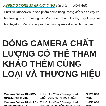
Những thông số đã giới thiệu
⁂
sản phẩm HD
DH-HAC-
HDW1200MP-S5-VN
là sản phẩm chính hãng, mang đến sự tin cậy và
chất lượng cao từ thương hiệu An Thành Phát. Đây thực sự là một lựa
chọn tuyệt vời để bổ sung vào hệ thống giám sát an ninh của bạn.
DÒNG CAMERA CHẤT
LƯỢNG CÓ THỂ THAM
KHẢO THÊM CÙNG
LOẠI VÀ THƯƠNG HIỆU
Camera Dahua DH-IPC-
Full Color 20m 2.0 megapixel
3,120,000
HFW2249S-S-LED
Chất lượng đúng tiêu chuẩn
VNĐ
Camera Dahua DH-HAC-
Full Color 40m 5.0 megapixel
1,850,000
HDW1500TP-IL-A
Ứng dụng cho công trình giá rẻ
VNĐ