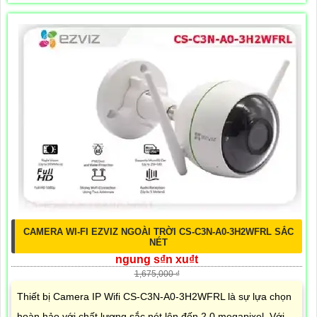
CAMERA WI-FI EZVIZ NGOÀI TRỜI CS-C3N-A0-3H2WFRL SẮC
NÉT
ngung s₫n xu₫t
1,675,000 ₫
Thiết bị Camera IP Wifi CS-C3N-A0-3H2WFRL là sự lựa chọn
hoàn hảo với chất lượng sắc nét lên đến 2.0 megapixel. Với