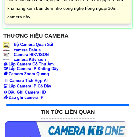
khả năng xem ban đêm nhờ công nghệ hồng ngoại 30m,
camera này...
THƯƠNG HIỆU CAMERA
Bộ Camera Quan Sát
camera Dahua
Camera HIKVISON
camera KBvision
️🎤️
Lắp Camera Có Thu Âm
📶
Lắp Camera IP Không Dây
🕵️
Camera Zoom Quang
🧛‍♀️
Camera Tích Hợp AI
💻
Lắp Camera IP Có Dây
⚙️
Đầu Ghi Camera HD
📥
Đầu ghi camera IP
TIN TỨC LIÊN QUAN