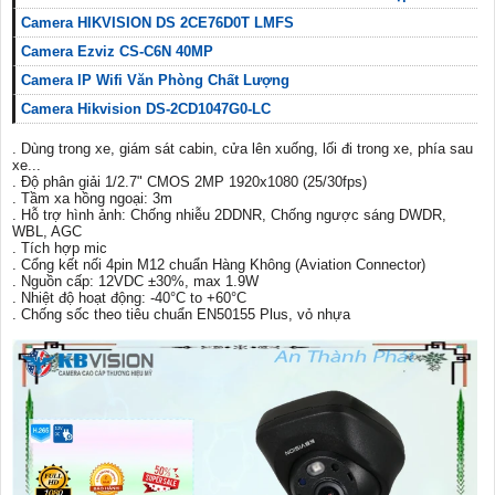
Camera HIKVISION DS 2CE76D0T LMFS
Camera Ezviz CS-C6N 40MP
Camera IP Wifi Văn Phòng Chất Lượng
Camera Hikvision DS-2CD1047G0-LC
. Dùng trong xe, giám sát cabin, cửa lên xuống, lối đi trong xe, phía sau
xe...
. Độ phân giải 1/2.7" CMOS 2MP 1920x1080 (25/30fps)
. Tầm xa hồng ngoại: 3m
. Hỗ trợ hình ảnh: Chống nhiễu 2DDNR, Chống ngược sáng DWDR,
WBL, AGC
. Tích hợp mic
. Cổng kết nối 4pin M12 chuẩn Hàng Không (Aviation Connector)
. Nguồn cấp: 12VDC ±30%, max 1.9W
. Nhiệt độ hoạt động: -40°C to +60°C
. Chống sốc theo tiêu chuẩn EN50155 Plus, vỏ nhựa