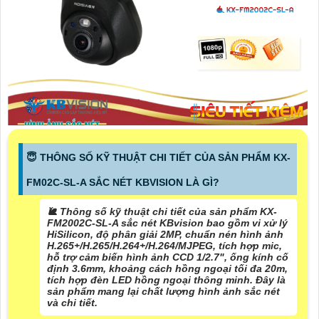
😇 THÔNG SỐ KỸ THUẬT CHI TIẾT CỦA SẢN PHẨM KX-
FM02C-SL-A SẮC NÉT KBVISION LÀ GÌ?
🐌 Thông số kỹ thuật chi tiết của sản phẩm KX-
FM2002C-SL-A sắc nét KBvision bao gồm vi xử lý
HiSilicon, độ phân giải 2MP, chuẩn nén hình ảnh
H.265+/H.265/H.264+/H.264/MJPEG, tích hợp mic,
hỗ trợ cảm biến hình ảnh CCD 1/2.7", ống kính cố
định 3.6mm, khoảng cách hồng ngoại tối đa 20m,
tích hợp đèn LED hồng ngoại thông minh. Đây là
sản phẩm mang lại chất lượng hình ảnh sắc nét
và chi tiết.