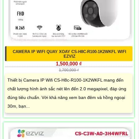
CAMERA IP WIFI QUAY XOAY CS-H8C-R100-1K2WKFL WIFI
EZVIZ
1,500,000 ₫
1,700,000 ₫
Thiết bị Camera IP Wifi CS-H8c-R100-1K2WKFL mang đến
chất lượng hình ảnh sắc nét lên đến 2.0 megapixel, đáp ứng
đúng tiêu chuẩn. Với khả năng xem ban đêm và hồng ngoại
30m, bạn...