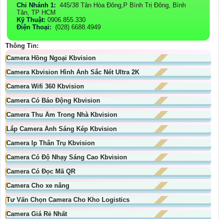
Chi Nhánh 1:
445/38 Tân Hòa Đông,P Bình Trị Đông, Bình
Tân, TP HCM
Kỹ Thuật:
0906.855.330
Điện Thoại:
(028) 6688.4949
Thông Tin:
Camera Hồng Ngoại Kbvision
Camera Kbvision Hình Ảnh Sắc Nét Ultra 2K
Camera Wifi 360 Kbvision
Camera Có Báo Động Kbvision
Camera Thu Âm Trong Nhà Kbvision
Lắp Camera Ánh Sáng Kép Kbvision
Camera Ip Thân Trụ Kbvision
Camera Có Độ Nhạy Sáng Cao Kbvision
Camera Có Đọc Mã QR
Camera Cho xe nâng
Tư Vấn Chọn Camera Cho Kho Logistics
Camera Giá Rẻ Nhất