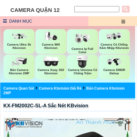
CAMERA QUẬN 12
DANH MỤC
Camera Wifi
Camera Ultra 3k
Camera Có Chống
Kbvision
Kbvision
Xâm Nhập Kbvision
Camera Ip Full
Color
Bán Camera
Camera Xoay 360
Camera Uniview Có
Camera DWDR
Kbvision 2MP
Kbvision
Chống Trộm
Dahua
Camera Quan Sát
Camera Kbvision Giá Rẻ
Bán Camera Kbvision
2MP
KX-FM2002C-SL-A Sắc Nét KBvision