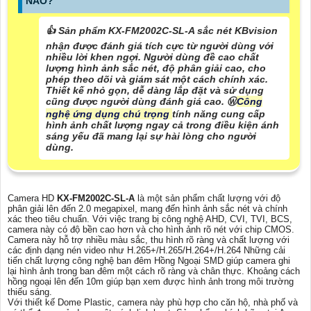
NÀO?
👍 Sản phẩm KX-FM2002C-SL-A sắc nét KBvision
nhận được đánh giá tích cực từ người dùng với
nhiều lời khen ngợi. Người dùng đề cao chất
lượng hình ảnh sắc nét, độ phân giải cao, cho
phép theo dõi và giám sát một cách chính xác.
Thiết kế nhỏ gọn, dễ dàng lắp đặt và sử dụng
cũng được người dùng đánh giá cao. Ⓦ
Công
nghệ ứng dụng chú trọng
tính năng cung cấp
hình ảnh chất lượng ngay cả trong điều kiện ánh
sáng yếu đã mang lại sự hài lòng cho người
dùng.
Camera HD
KX-FM2002C-SL-A
là một sản phẩm chất lượng với độ
phân giải lên đến 2.0 megapixel, mang đến hình ảnh sắc nét và chính
xác theo tiêu chuẩn. Với việc trang bị công nghệ AHD, CVI, TVI, BCS,
camera này có độ bền cao hơn và cho hình ảnh rõ nét với chip CMOS.
Camera này hỗ trợ nhiều màu sắc, thu hình rõ ràng và chất lượng với
các định dạng nén video như H.265+/H.265/H.264+/H.264 Những cải
tiến chất lượng công nghệ ban đêm Hồng Ngoại SMD giúp camera ghi
lại hình ảnh trong ban đêm một cách rõ ràng và chân thực. Khoảng cách
hồng ngoại lên đến 10m giúp bạn xem được hình ảnh trong môi trường
thiếu sáng.
Với thiết kế Dome Plastic, camera này phù hợp cho căn hộ, nhà phố và