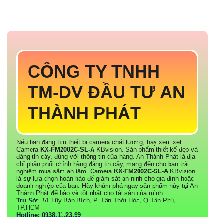
CÔNG TY TNHH
TM-DV ĐẦU TƯ AN
THÀNH PHÁT
Nếu bạn đang tìm thiết bị camera chất lượng, hãy xem xét
Camera
KX-FM2002C-SL-A
KBvision. Sản phẩm thiết kế đẹp và
đáng tin cậy, đúng với thông tin của hãng. An Thành Phát là địa
chỉ phân phối chính hãng đáng tin cậy, mang đến cho bạn trải
nghiệm mua sắm an tâm. Camera
KX-FM2002C-SL-A
KBvision
là sự lựa chọn hoàn hảo để giám sát an ninh cho gia đình hoặc
doanh nghiệp của bạn. Hãy khám phá ngay sản phẩm này tại An
Thành Phát để bảo vệ tốt nhất cho tài sản của mình.
Trụ Sở:
51 Lũy Bán Bích, P. Tân Thới Hòa, Q.Tân Phú,
TP.HCM
Hotline: 0938.11.23.99