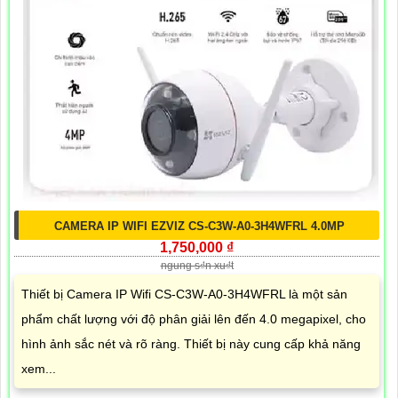
CAMERA IP WIFI EZVIZ CS-C3W-A0-3H4WFRL 4.0MP
1,750,000 ₫
ngung s₫n xu₫t
Thiết bị Camera IP Wifi CS-C3W-A0-3H4WFRL là một sản
phẩm chất lượng với độ phân giải lên đến 4.0 megapixel, cho
hình ảnh sắc nét và rõ ràng. Thiết bị này cung cấp khả năng
xem...