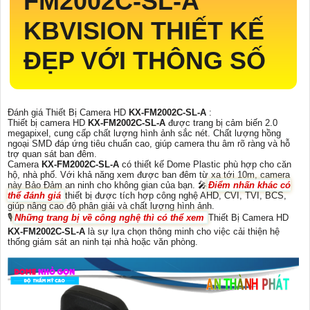
FM2002C-SL-A
KBVISION THIẾT KẾ
ĐẸP VỚI THÔNG SỐ
Đánh giá Thiết Bị Camera HD
KX-FM2002C-SL-A
:
Thiết bị camera HD
KX-FM2002C-SL-A
được trang bị cảm biến 2.0
megapixel, cung cấp chất lượng hình ảnh sắc nét. Chất lượng hồng
ngoại SMD đáp ứng tiêu chuẩn cao, giúp camera thu âm rõ ràng và hỗ
trợ quan sát ban đêm.
Camera
KX-FM2002C-SL-A
có thiết kế Dome Plastic phù hợp cho căn
hộ, nhà phố. Với khả năng xem được ban đêm từ xa tới 10m, camera
này Bảo Đảm an ninh cho không gian của bạn. 🎤
Điểm nhấn khác có
thể đánh giá
thiết bị được tích hợp công nghệ AHD, CVI, TVI, BCS,
giúp nâng cao độ phân giải và chất lượng hình ảnh.
🎙
Những trang bị về công nghệ thì có thể xem
Thiết Bị Camera HD
KX-FM2002C-SL-A
là sự lựa chọn thông minh cho việc cải thiện hệ
thống giám sát an ninh tại nhà hoặc văn phòng.