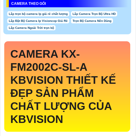
CAMERA THEO GÓI
Lắp trọn bộ camera Ip giá rẻ chất lượng
Lắp Camera Trọn Bộ Ultra HD
Lắp Đặt Bộ Camera Ip Visioncop Giá Rẻ
Trọn Bộ Camera Nên Dùng
Lắp Camera Ngoài Trời trọn bộ
CAMERA
KX-
FM2002C-SL-A
KBVISION THIẾT KẾ
ĐẸP SẢN PHẨM
CHẤT LƯỢNG CỦA
KBVISION