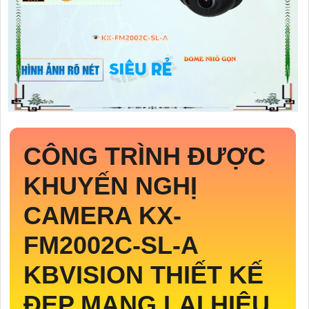
CÔNG TRÌNH ĐƯỢC
KHUYẾN NGHỊ
CAMERA
KX-
FM2002C-SL-A
KBVISION THIẾT KẾ
ĐẸP MANG LẠI HIỆU