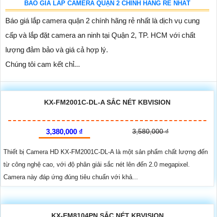
BÁO GIÁ LẮP CAMERA QUẬN 2 CHÍNH HÃNG RẺ NHẤT
Báo giá lắp camera quận 2 chính hãng rẻ nhất là dịch vụ cung
cấp và lắp đặt camera an ninh tại Quận 2, TP. HCM với chất
lượng đảm bảo và giá cả hợp lý.
Chúng tôi cam kết chỉ...
KX-FM2001C-DL-A SẮC NÉT KBVISION
3,380,000 ₫
3,580,000 ₫
Thiết bị Camera HD KX-FM2001C-DL-A là một sản phẩm chất lượng đến
từ công nghệ cao, với độ phân giải sắc nét lên đến 2.0 megapixel.
Camera này đáp ứng đúng tiêu chuẩn với khả...
KX-EM8104PN SẮC NÉT KBVISION