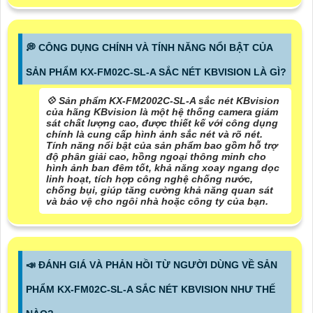
️💭 CÔNG DỤNG CHÍNH VÀ TÍNH NĂNG NỔI BẬT CỦA
SẢN PHẨM KX-FM02C-SL-A SẮC NÉT KBVISION LÀ GÌ?
💠 Sản phẩm KX-FM2002C-SL-A sắc nét KBvision
của hãng KBvision là một hệ thống camera giám
sát chất lượng cao, được thiết kế với công dụng
chính là cung cấp hình ảnh sắc nét và rõ nét.
Tính năng nổi bật của sản phẩm bao gồm hỗ trợ
độ phân giải cao, hồng ngoại thông minh cho
hình ảnh ban đêm tốt, khả năng xoay ngang dọc
linh hoạt, tích hợp công nghệ chống nước,
chống bụi, giúp tăng cường khả năng quan sát
và bảo vệ cho ngôi nhà hoặc công ty của bạn.
📣 ĐÁNH GIÁ VÀ PHẢN HỒI TỪ NGƯỜI DÙNG VỀ SẢN
PHẨM KX-FM02C-SL-A SẮC NÉT KBVISION NHƯ THẾ