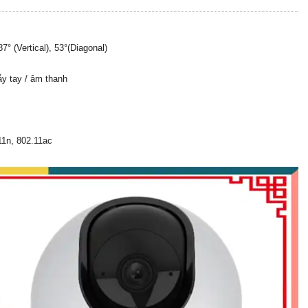
° (Vertical), 53°(Diagonal)
ẫy tay / âm thanh
11n, 802.11ac