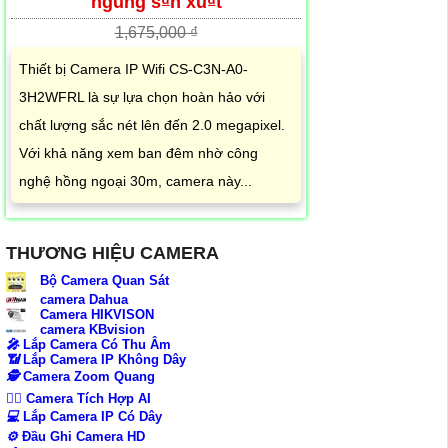
ngung s₫n xu₫t
1,675,000 ₫
Thiết bị Camera IP Wifi CS-C3N-A0-
3H2WFRL là sự lựa chọn hoàn hảo với
chất lượng sắc nét lên đến 2.0 megapixel.
Với khả năng xem ban đêm nhờ công
nghệ hồng ngoại 30m, camera này...
THƯƠNG HIỆU CAMERA
Bộ Camera Quan Sát
camera Dahua
Camera HIKVISON
camera KBvision
️🎤️
Lắp Camera Có Thu Âm
📶
Lắp Camera IP Không Dây
🕵️
Camera Zoom Quang
🧛‍♀️
Camera Tích Hợp AI
💻
Lắp Camera IP Có Dây
⚙️
Đầu Ghi Camera HD