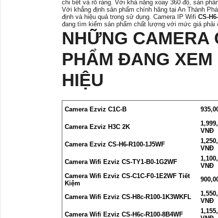
chi tiết và rõ ràng. Với khả năng xoay 360 độ, sản ph
Với khẳng định sản phẩm chính hãng tại An Thành Phá
định và hiệu quả trong sử dụng. Camera IP Wifi
CS-H6
đang tìm kiếm sản phẩm chất lượng với mức giá phải 
NHỮNG CAMERA C
PHẨM ĐANG XEM 
HIỆU
Camera Ezviz C1C-B
935,0
1,999
Camera Ezviz H3C 2K
VNĐ
1,250
Camera Ezviz CS-H6-R100-1J5WF
VNĐ
1,100
Camera Wifi Ezviz CS-TY1-B0-1G2WF
VNĐ
Camera Wifi Ezviz CS-C1C-F0-1E2WF Tiết
900,0
Kiệm
1,550
Camera Wifi Ezviz CS-H8c-R100-1K3WKFL
VNĐ
1,155
Camera Wifi Ezviz CS-H6c-R100-8B4WF