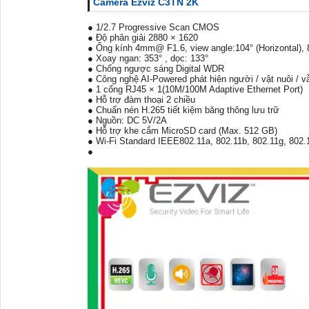
Camera Ezviz C3TN 2K
● 1/2.7 Progressive Scan CMOS
● Độ phân giải 2880 × 1620
● Ống kính 4mm@ F1.6, view angle:104° (Horizontal), 87
● Xoay ngan: 353° , dọc: 133°
● Chống ngược sáng Digital WDR
● Công nghệ AI-Powered phát hiện người / vật nuôi / v
● 1 cổng RJ45 × 1(10M/100M Adaptive Ethernet Port)
● Hỗ trợ đàm thoại 2 chiều
● Chuẩn nén H.265 tiết kiệm băng thông lưu trữ
● Nguồn: DC 5V/2A
● Hỗ trợ khe cắm MicroSD card (Max. 512 GB)
● Wi-Fi Standard IEEE802.11a, 802.11b, 802.11g, 802.
●