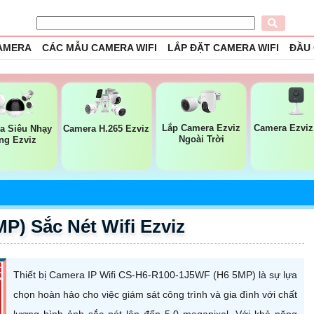
CAMERA
CÁC MẪU CAMERA WIFI
LẮP ĐẶT CAMERA WIFI
ĐẦU
Lắp Camera Ezviz
Camera Ezviz
a Siêu Nhạy
Camera H.265 Ezviz
Ngoài Trời
ng Ezviz
) Sắc Nét Wifi Ezviz
Thiết bị Camera IP Wifi CS-H6-R100-1J5WF (H6 5MP) là sự lựa
chọn hoàn hảo cho việc giám sát công trình và gia đình với chất
lượng hình ảnh sắc nét lên đến 5.0 megapixel. Với khả năng