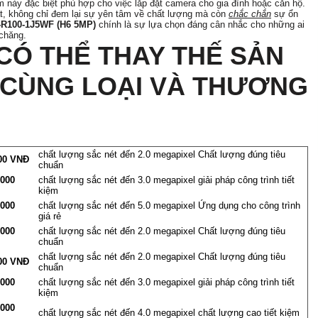
ẩm này đặc biệt phù hợp cho việc lắp đặt camera cho gia đình hoặc căn hộ.
t, không chỉ đem lại sự yên tâm về chất lượng mà còn
chắc chắn
sự ổn
-R100-1J5WF (H6 5MP)
chính là sự lựa chọn đáng cân nhắc cho những ai
chăng.
Ó THỂ THAY THẾ SẢN
CÙNG LOẠI VÀ THƯƠNG
chất lượng sắc nét đến 2.0 megapixel Chất lượng đúng tiêu
00 VNĐ
chuẩn
,000
chất lượng sắc nét đến 3.0 megapixel giải pháp công trình tiết
kiệm
,000
chất lượng sắc nét đến 5.0 megapixel Ứng dụng cho công trình
giá rẻ
,000
chất lượng sắc nét đến 2.0 megapixel Chất lượng đúng tiêu
chuẩn
chất lượng sắc nét đến 2.0 megapixel Chất lượng đúng tiêu
00 VNĐ
chuẩn
,000
chất lượng sắc nét đến 3.0 megapixel giải pháp công trình tiết
kiệm
,000
chất lượng sắc nét đến 4.0 megapixel chất lượng cao tiết kiệm