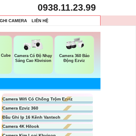
0938.11.23.99
 GHI CAMERA
LIÊN HỆ
 Cube
Camera Có Độ Nhạy
Camera 360 Báo
Sáng Cao Kbvision
Động Ezviz
Camera Wifi Có Chống Trộm Ezviz
Camera Ezviz 360
Đầu Ghi Ip 16 Kênh Vantech
Camera 4K Hilook
Camera Kim Loại Kbvison