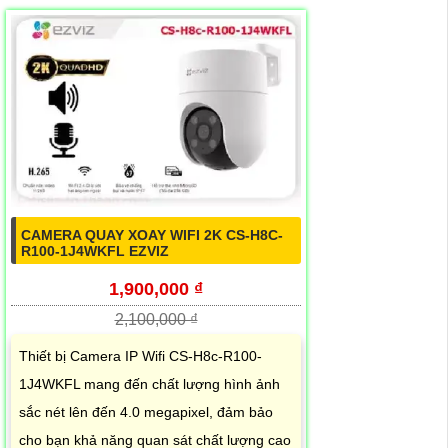
CAMERA QUAY XOAY WIFI 2K CS-H8C-
R100-1J4WKFL EZVIZ
1,900,000 ₫
2,100,000 ₫
Thiết bị Camera IP Wifi CS-H8c-R100-
1J4WKFL mang đến chất lượng hình ảnh
sắc nét lên đến 4.0 megapixel, đảm bảo
cho bạn khả năng quan sát chất lượng cao