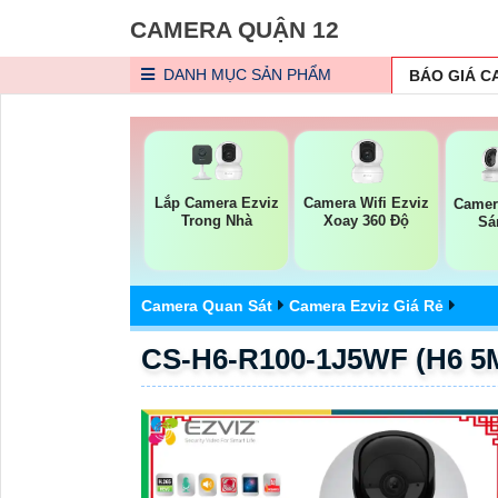
CAMERA QUẬN 12
DANH MỤC
SẢN PHẨM
BÁO GIÁ 
Lắp Camera Ezviz
Camera Wifi Ezviz
Camer
Trong Nhà
Xoay 360 Độ
Sá
Camera Quan Sát
Camera Ezviz Giá Rẻ
CS-H6-R100-1J5WF (H6 5MP