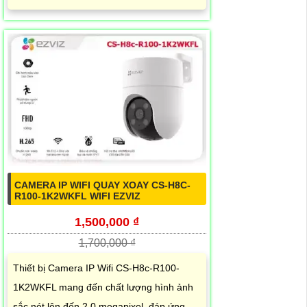
CAMERA IP WIFI QUAY XOAY CS-H8C-
R100-1K2WKFL WIFI EZVIZ
1,500,000 ₫
1,700,000 ₫
Thiết bị Camera IP Wifi CS-H8c-R100-
1K2WKFL mang đến chất lượng hình ảnh
sắc nét lên đến 2.0 megapixel, đáp ứng