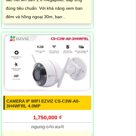
đúng tiêu chuẩn. Với khả năng xem ban
đêm và hồng ngoại 30m, bạn...
CAMERA IP WIFI EZVIZ CS-C3W-A0-
3H4WFRL 4.0MP
1,750,000 ₫
ngung s₫n xu₫t