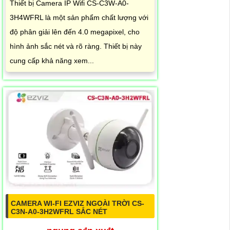
Thiết bị Camera IP Wifi CS-C3W-A0-
3H4WFRL là một sản phẩm chất lượng với
độ phân giải lên đến 4.0 megapixel, cho
hình ảnh sắc nét và rõ ràng. Thiết bị này
cung cấp khả năng xem...
CAMERA WI-FI EZVIZ NGOÀI TRỜI CS-
C3N-A0-3H2WFRL SẮC NÉT