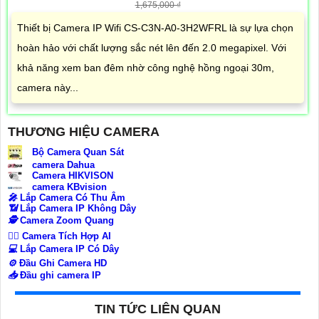
1,675,000 ₫
Thiết bị Camera IP Wifi CS-C3N-A0-3H2WFRL là sự lựa chọn
hoàn hảo với chất lượng sắc nét lên đến 2.0 megapixel. Với
khả năng xem ban đêm nhờ công nghệ hồng ngoại 30m,
camera này...
THƯƠNG HIỆU CAMERA
Bộ Camera Quan Sát
camera Dahua
Camera HIKVISON
camera KBvision
️🎤️
Lắp Camera Có Thu Âm
📶
Lắp Camera IP Không Dây
🕵️
Camera Zoom Quang
🧛‍♀️
Camera Tích Hợp AI
💻
Lắp Camera IP Có Dây
⚙️
Đầu Ghi Camera HD
📥
Đầu ghi camera IP
TIN TỨC LIÊN QUAN