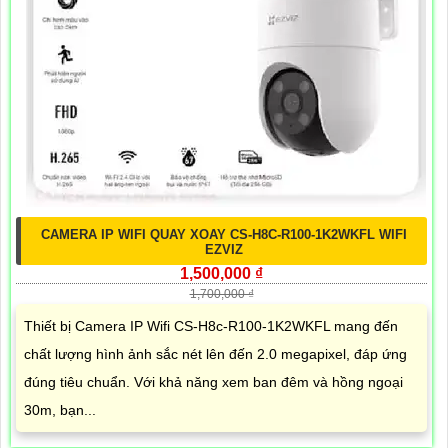
CAMERA IP WIFI QUAY XOAY CS-H8C-R100-1K2WKFL WIFI
EZVIZ
1,500,000 ₫
1,700,000 ₫
Thiết bị Camera IP Wifi CS-H8c-R100-1K2WKFL mang đến
chất lượng hình ảnh sắc nét lên đến 2.0 megapixel, đáp ứng
đúng tiêu chuẩn. Với khả năng xem ban đêm và hồng ngoại
30m, bạn...