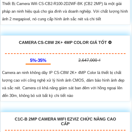
Thiết Bị Camera Wifi CS-CB2-R100-2D2WF-BK (CB2 2MP) là một giải
pháp an ninh hiệu quả cho gia đình và doanh nghiệp. Với chất lượng hình
ảnh 2 megapixel, nó cung cấp hình ảnh sắc nét và chi tiết
CAMERA CS-C8W 2K+ 4MP COLOR GIÁ TỐT ❂
5%-35%
2,647,000 ₫
Camera an ninh không dây IP CS-C8W 2K+ 4MP Color là thiết bị chất
lượng cao với công nghệ xử lý hình ảnh CMOS, đảm bảo hình ảnh đẹp
và sắc nét. Camera có khả năng giám sát ban đêm với hồng ngoại lên
đến 30m, không bỏ sót bất kỳ chi tiết nào
C1C-B 2MP CAMERA WIFI EZVIZ CHỨC NĂNG CAO
CẤP