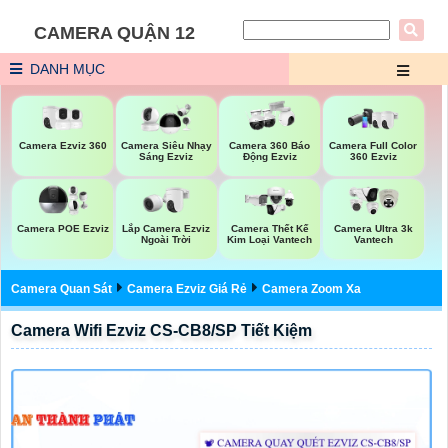
CAMERA QUẬN 12
DANH MỤC
Camera Ezviz 360
Camera Siêu Nhạy
Camera 360 Báo
Camera Full Color
Sáng Ezviz
Động Ezviz
360 Ezviz
Lắp Camera Ezviz
Camera POE Ezviz
Camera Thết Kế
Camera Ultra 3k
Ngoài Trời
Kim Loại Vantech
Vantech
Camera Quan Sát
Camera Ezviz Giá Rẻ
Camera Zoom Xa
Camera Wifi Ezviz CS-CB8/SP Tiết Kiệm