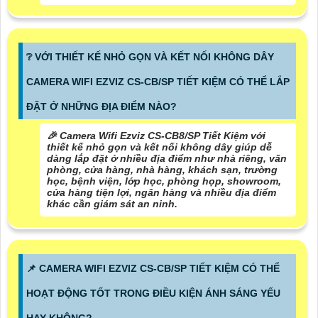
❔ VỚI THIẾT KẾ NHỎ GỌN VÀ KẾT NỐI KHÔNG DÂY
CAMERA WIFI EZVIZ CS-CB/SP TIẾT KIỆM CÓ THỂ LẮP
ĐẶT Ở NHỮNG ĐỊA ĐIỂM NÀO?
️🎉 Camera Wifi Ezviz CS-CB8/SP Tiết Kiệm với
thiết kế nhỏ gọn và kết nối không dây giúp dễ
dàng lắp đặt ở nhiều địa điểm như nhà riêng, văn
phòng, cửa hàng, nhà hàng, khách sạn, trường
học, bệnh viện, lớp học, phòng họp, showroom,
cửa hàng tiện lợi, ngân hàng và nhiều địa điểm
khác cần giám sát an ninh.
📌 CAMERA WIFI EZVIZ CS-CB/SP TIẾT KIỆM CÓ THỂ
HOẠT ĐỘNG TỐT TRONG ĐIỀU KIỆN ÁNH SÁNG YẾU