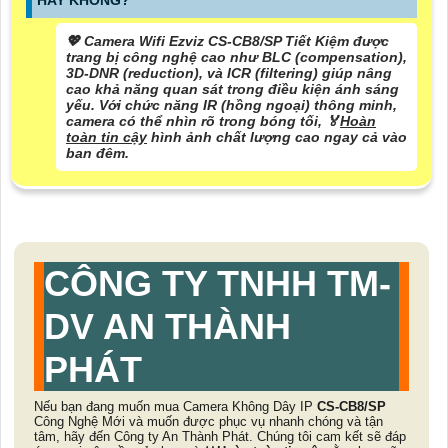
HAY KHÔNG?
💖 Camera Wifi Ezviz CS-CB8/SP Tiết Kiệm được
trang bị công nghệ cao như BLC (compensation),
3D-DNR (reduction), và ICR (filtering) giúp nâng
cao khả năng quan sát trong điều kiện ánh sáng
yếu. Với chức năng IR (hồng ngoại) thông minh,
camera có thể nhìn rõ trong bóng tối, ️🏅️
Hoàn
toàn tin cậy
hình ảnh chất lượng cao ngay cả vào
ban đêm.
CÔNG TY TNHH TM-
DV AN THÀNH
PHÁT
Nếu bạn đang muốn mua Camera Không Dây IP
CS-CB8/SP
Công Nghệ Mới và muốn được phục vụ nhanh chóng và tận
tâm, hãy đến Công ty An Thành Phát. Chúng tôi cam kết sẽ đáp