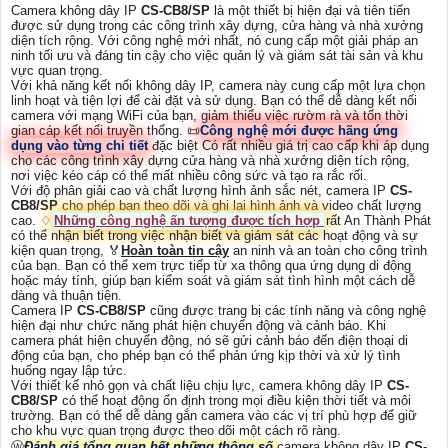
Camera không dây IP
CS-CB8/SP
là một thiết bị hiện đại và tiên tiến
được sử dụng trong các công trình xây dựng, cửa hàng và nhà xưởng
diện tích rộng. Với công nghệ mới nhất, nó cung cấp một giải pháp an
ninh tối ưu và đáng tin cậy cho việc quản lý và giám sát tài sản và khu
vực quan trọng.
Với khả năng kết nối không dây IP, camera này cung cấp một lựa chọn
linh hoạt và tiện lợi để cài đặt và sử dụng. Bạn có thể dễ dàng kết nối
camera với mạng WiFi của bạn, giảm thiểu việc rườm rà và tốn thời
gian cáp kết nối truyền thống. 📜
Công nghệ mới được hãng ứng
dụng vào từng chi tiết
đặc biệt Có rất nhiều giá trị cao cấp khi áp dụng
cho các công trình xây dựng cửa hàng và nhà xưởng diện tích rộng,
nơi việc kéo cáp có thể mất nhiều công sức và tạo ra rắc rối.
Với độ phân giải cao và chất lượng hình ảnh sắc nét, camera IP
CS-
CB8/SP
cho phép bạn theo dõi và ghi lại hình ảnh và video chất lượng
cao. ♢
Những công nghệ ấn tượng được tích hợp
rất An Thành Phát
có thể nhận biết trong việc nhận biết và giám sát các hoạt động và sự
kiện quan trọng, ️🏅️
Hoàn toàn tin cậy
an ninh và an toàn cho công trình
của bạn. Bạn có thể xem trực tiếp từ xa thông qua ứng dụng di động
hoặc máy tính, giúp bạn kiểm soát và giám sát tình hình một cách dễ
dàng và thuận tiện.
Camera IP
CS-CB8/SP
cũng được trang bị các tính năng và công nghệ
hiện đại như chức năng phát hiện chuyển động và cảnh báo. Khi
camera phát hiện chuyển động, nó sẽ gửi cảnh báo đến điện thoại di
động của bạn, cho phép bạn có thể phản ứng kịp thời và xử lý tình
huống ngay lập tức.
Với thiết kế nhỏ gọn và chất liệu chịu lực, camera không dây IP
CS-
CB8/SP
có thể hoạt động ổn định trong mọi điều kiện thời tiết và môi
trường. Bạn có thể dễ dàng gắn camera vào các vị trí phù hợp để giữ
cho khu vực quan trọng được theo dõi một cách rõ ràng.
Ⓦ
Đánh giá tổng quan hết những thông số
camera không dây IP
CS-