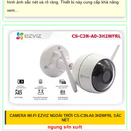
hình ảnh sắc nét và rõ ràng. Thiết bị này cung cấp khả năng
xem...
CAMERA WI-FI EZVIZ NGOÀI TRỜI CS-C3N-A0-3H2WFRL SẮC
NÉT
ngung s₫n xu₫t