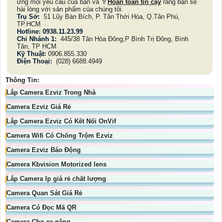
ứng mọi yêu cầu của bạn và ️🏅️
Hoàn toàn tin cậy
rằng bạn sẽ
hài lòng với sản phẩm của chúng tôi.
Trụ Sở:
51 Lũy Bán Bích, P. Tân Thới Hòa, Q.Tân Phú,
TP.HCM
Hotline: 0938.11.23.99
Chi Nhánh 1:
445/38 Tân Hòa Đông,P Bình Trị Đông, Bình
Tân, TP HCM
Kỹ Thuật:
0906.855.330
Điện Thoại:
(028) 6688.4949
Thông Tin:
Lắp Camera Ezviz Trong Nhà
Camera Ezviz Giá Rẻ
Lắp Camera Ezviz Có Kết Nối OnVif
Camera Wifi Có Chống Trộm Ezviz
Camera Ezviz Báo Động
Camera Kbvision Motorized lens
Lắp Camera Ip giá rẻ chất lượng
Camera Quan Sát Giá Rẻ
Camera Có Đọc Mã QR
Camera Cho xe nâng