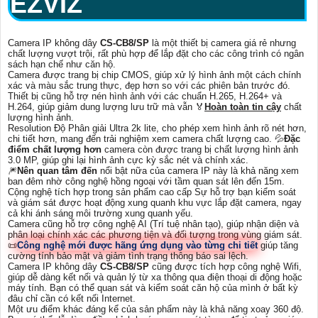
EZVIZ
Camera IP không dây
CS-CB8/SP
là một thiết bị camera giá rẻ nhưng
chất lượng vượt trội, rất phù hợp để lắp đặt cho các công trình có ngân
sách hạn chế như căn hộ.
Camera được trang bị chip CMOS, giúp xử lý hình ảnh một cách chính
xác và màu sắc trung thực, đẹp hơn so với các phiên bản trước đó.
Thiết bị cũng hỗ trợ nén hình ảnh với các chuẩn H.265, H.264+ và
H.264, giúp giảm dung lượng lưu trữ mà vẫn ️🏅️
Hoàn toàn tin cậy
chất
lượng hình ảnh.
Resolution Độ Phân giải Ultra 2k lite, cho phép xem hình ảnh rõ nét hơn,
chi tiết hơn, mang đến trải nghiệm xem camera chất lượng cao. 💦
Đặc
điểm chất lượng hơn
camera còn được trang bị chất lượng hình ảnh
3.0 MP, giúp ghi lại hình ảnh cực kỳ sắc nét và chính xác.
🎆
Nên quan tâm đến
nổi bật nữa của camera IP này là khả năng xem
ban đêm nhờ công nghệ hồng ngoại với tầm quan sát lên đến 15m.
Cộng nghệ tích hợp trong sản phẩm cao cấp Sự hỗ trợ bạn kiểm soát
và giám sát được hoạt động xung quanh khu vực lắp đặt camera, ngay
cả khi ánh sáng môi trường xung quanh yếu.
Camera cũng hỗ trợ công nghệ AI (Trí tuệ nhân tạo), giúp nhận diện và
phân loại chính xác các phương tiện và đối tượng trong vùng giám sát.
📜
Công nghệ mới được hãng ứng dụng vào từng chi tiết
giúp tăng
cường tính bảo mật và giảm tình trạng thông báo sai lệch.
Camera IP không dây
CS-CB8/SP
cũng được tích hợp công nghệ Wifi,
giúp dễ dàng kết nối và quản lý từ xa thông qua điện thoại di động hoặc
máy tính. Bạn có thể quan sát và kiểm soát căn hộ của mình ở bất kỳ
đâu chỉ cần có kết nối Internet.
Một ưu điểm khác đáng kể của sản phẩm này là khả năng xoay 360 độ.