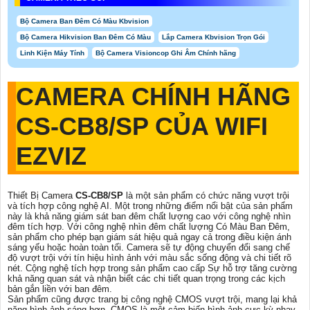
Bộ Camera Ban Đêm Có Màu Kbvision
Bộ Camera Hikvision Ban Đêm Có Màu
Lắp Camera Kbvision Trọn Gói
Linh Kiện Máy Tính
Bộ Camera Visioncop Ghi Âm Chính hãng
CAMERA CHÍNH HÃNG
CS-CB8/SP
CỦA WIFI
EZVIZ
Thiết Bị Camera
CS-CB8/SP
là một sản phẩm có chức năng vượt trội
và tích hợp công nghệ AI. Một trong những điểm nổi bật của sản phẩm
này là khả năng giám sát ban đêm chất lượng cao với công nghệ nhìn
đêm tích hợp. Với công nghệ nhìn đêm chất lượng Có Màu Ban Ðêm,
sản phẩm cho phép bạn giám sát hiệu quả ngay cả trong điều kiện ánh
sáng yếu hoặc hoàn toàn tối. Camera sẽ tự động chuyển đổi sang chế
độ vượt trội với tín hiệu hình ảnh với màu sắc sống động và chi tiết rõ
nét. Cộng nghệ tích hợp trong sản phẩm cao cấp Sự hỗ trợ tăng cường
khả năng quan sát và nhận biết các chi tiết quan trọng trong các kịch
bản gắn liền với ban đêm.
Sản phẩm cũng được trang bị công nghệ CMOS vượt trội, mang lại khả
năng hình ảnh sáng hơn. CMOS là một cảm biến hình ảnh cực kỳ nhạy