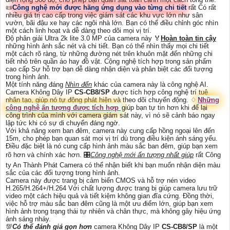
📜
Công nghệ mới được hãng ứng dụng vào từng chi tiết
rất Có rất
nhiều giá trị cao cấp trong việc giám sát các khu vực lớn như sân
vườn, bãi đậu xe hay các ngôi nhà lớn. Bạn có thể điều chỉnh góc nhìn
một cách linh hoạt và dễ dàng theo dõi mọi vị trí.
Độ phân giải Ultra 2k lite 3.0 MP của camera này ️🏅️
Hoàn toàn tin cậy
những hình ảnh sắc nét và chi tiết. Bạn có thể nhìn thấy mọi chi tiết
một cách rõ ràng, từ những đường nét trên khuôn mặt đến những chi
tiết nhỏ trên quần áo hay đồ vật. Cộng nghệ tích hợp trong sản phẩm
cao cấp Sự hỗ trợ bạn dễ dàng nhận diện và phân biệt các đối tượng
trong hình ảnh.
Một tính năng đáng
Nhìn đến
khác của camera này là công nghệ AI.
Camera Không Dây IP
CS-CB8/SP
được tích hợp công nghệ trí tuệ
nhân tạo, giúp nó tự động phát hiện và theo dõi chuyển động. ♢
Những
công nghệ ấn tượng được tích hợp
giúp bạn tự tin hơn khi để lại
công trình của mình với camera giám sát này, vì nó sẽ cảnh báo ngay
lập tức khi có sự di chuyển đáng ngờ.
Với khả năng xem ban đêm, camera này cung cấp hồng ngoại lên đến
15m, cho phép bạn quan sát mọi vị trí dù trong điều kiện ánh sáng yếu.
Điều đặc biệt là nó cung cấp hình ảnh màu sắc ban đêm, giúp bạn xem
rõ hơn và chính xác hơn. 🎛
Công nghệ mới ấn tượng nhất giúp
rất Công
ty An Thành Phát Camera có thể nhận biết khi bạn muốn nhận diện màu
sắc của các đối tượng trong hình ảnh.
Camera này được trang bị cảm biến CMOS và hỗ trợ nén video
H.265/H.264+/H.264 Với chất lượng được trang bị giúp camera lưu trữ
video một cách hiệu quả và tiết kiệm không gian đĩa cứng. Đồng thời,
việc hỗ trợ màu sắc ban đêm cũng là một ưu điểm lớn, giúp bạn xem
hình ảnh trong trạng thái tự nhiên và chân thực, mà không gây hiệu ứng
ánh sáng nháy.
💯
Có thể đánh giá gọn hơn
camera Không Dây IP
CS-CB8/SP
là một