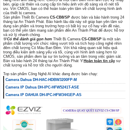
bén, giúp cải thiện và cung cấp tín hiệu ảnh với độ sáng và rõ nét tối
ưu. Với CMOS, bạn có thể hoàn toàn yên tâm về chất lượng hình ảnh
của thiết bị camera.
Sản phẩm Thiết Bị Camera
CS-CB8/SP
được bán và bảo hành trong 24
tháng tại An Thành Phát. Bảo hành lâu dài này sẽ giúp bạn yên tâm sử
dụng sản phẩm và trong trường hợp có bất kỳ sự cố hay vấn đề nào,
bạn có thể yên tâm mang sản phẩm đến An Thành Phát để được hỗ trợ
và xử lý nhanh chóng.
💯
Có thể đánh giá gọn hơn
Thiết Bị Camera
CS-CB8/SP
là một sản
phẩm chất lượng với chức năng vượt trội và tích hợp công nghệ nhìn
đêm chất lượng Có Màu Ban Ðêm. Với khả năng quan sát hiệu quả
trong điều kiện ánh sáng yếu và tối, cùng với hình ảnh sáng hơn từ
CMOS, sản phẩm đem lại sự tin tưởng và an tâm trong việc giám sát.
Bán và bảo hành 24 tháng tại An Thành Phát ️🏅️
Hoàn toàn tin cậy
sự
chất lượng và hỗ trợ tốt cho người dùng.
Top sản phẩm Công Nghệ AI khác đang được bán chạy:
Camera Dahua DH-HAC-HDBW3200FP-M
Camera IP Dahua DH-IPC-HFW5241T-ASE
Camera IP DAHUA DH-IPC-HFW3441EP-AS