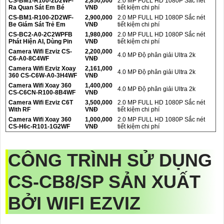
CS-BM1-R100-2D2WF-
2,850,000
2.0 MP FULL HD 1080P Sắc nét
Ra Quan Sát Em Bé
VNĐ
tiết kiệm chi phí
CS-BM1-R100-2D2WF-
2,900,000
2.0 MP FULL HD 1080P Sắc nét
Be Giám Sát Trẻ Em
VNĐ
tiết kiệm chi phí
CS-BC2-A0-2C2WPFB
1,980,000
2.0 MP FULL HD 1080P Sắc nét
Phát Hiện AI, Dùng Pin
VNĐ
tiết kiệm chi phí
Camera Wifi Ezviz CS-
2,200,000
4.0 MP Độ phân giải Ultra 2k
C6-A0-8C4WF
VNĐ
Camera Wifi Ezviz Xoay
2,161,000
4.0 MP Độ phân giải Ultra 2k
360 CS-C6W-A0-3H4WF
VNĐ
Camera Wifi Xoay 360
1,400,000
4.0 MP Độ phân giải Ultra 2k
CS-C6CN-R100-8B4WF
VNĐ
Camera Wifi Ezviz C6T
3,500,000
2.0 MP FULL HD 1080P Sắc nét
With RF
VNĐ
tiết kiệm chi phí
Camera Wifi Xoay 360
1,000,000
2.0 MP FULL HD 1080P Sắc nét
CS-H6c-R101-1G2WF
VNĐ
tiết kiệm chi phí
CÔNG TRÌNH SỬ DỤNG
CS-CB8/SP
SẢN XUẤT
BỞI WIFI EZVIZ