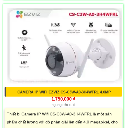
CAMERA IP WIFI EZVIZ CS-C3W-A0-3H4WFRL 4.0MP
1,750,000 ₫
ngung s₫n xu₫t
Thiết bị Camera IP Wifi CS-C3W-A0-3H4WFRL là một sản
phẩm chất lượng với độ phân giải lên đến 4.0 megapixel, cho