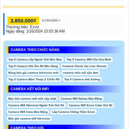
3.850.000₫
4,769,000 ₫
Thương hiệu:
Ezviz
Ngày đăng:
1/16/2024 10:03:36 AM
CAMERA THEO CHỨC NĂNG
Top 5 Camera Lắp Ngoài Trời Nên Mua
Top 5 Camera Wifi Cho Gia Đình
Top 5 Cmaera Ghi Âm Rõ Nên Dùng
Camera Check Var Live Stream
Bảng báo giá camera hikvision mới
camera nhìn mã vận đơn
Top 5 Camera Đàm Thoại 2 Chiều Rõ
Top 5 Camera nhà Xưởng
CAMERA KẾT NỐI WIFI
Báo Giá camera wifi mới cập nhật
Camera Wifi Dahua Báo Động
Camera Wifi Kbvision Ngoài Trời Giá Rẻ
Camera Wifi Ezviz Cube Giá Rẻ
Camera Wifi Imou Báo Động
Lắp Camera Chống Trộm Ezviz
Báo giá camera wifi hikvision
CAMERA THEO GÓI