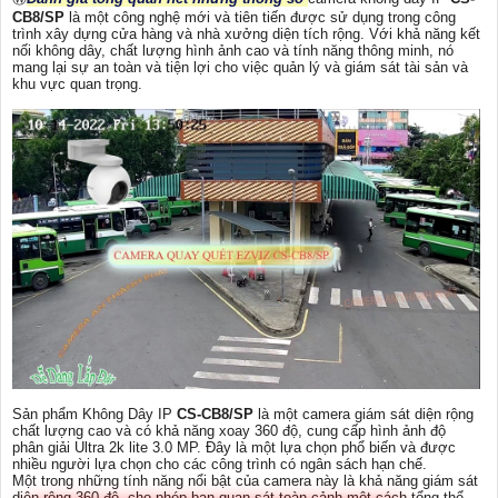
CB8/SP
là một công nghệ mới và tiên tiến được sử dụng trong công
trình xây dựng cửa hàng và nhà xưởng diện tích rộng. Với khả năng kết
nối không dây, chất lượng hình ảnh cao và tính năng thông minh, nó
mang lại sự an toàn và tiện lợi cho việc quản lý và giám sát tài sản và
khu vực quan trọng.
Sản phẩm Không Dây IP
CS-CB8/SP
là một camera giám sát diện rộng
chất lượng cao và có khả năng xoay 360 độ, cung cấp hình ảnh độ
phân giải Ultra 2k lite 3.0 MP. Đây là một lựa chọn phổ biến và được
nhiều người lựa chọn cho các công trình có ngân sách hạn chế.
Một trong những tính năng nổi bật của camera này là khả năng giám sát
diện rộng 360 độ, cho phép bạn quan sát toàn cảnh một cách tổng thể.