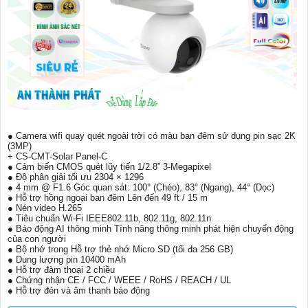
● Camera wifi quay quét ngoài trời có màu ban đêm sử dụng pin sạc 2K
(3MP)
+ CS-CMT-Solar Panel-C
● Cảm biến CMOS quét lũy tiến 1/2.8” 3-Megapixel
● Độ phân giải tối ưu 2304 × 1296
● 4 mm @ F1.6 Góc quan sát: 100° (Chéo), 83° (Ngang), 44° (Dọc)
● Hỗ trợ hồng ngoại ban đêm Lên đến 49 ft / 15 m
● Nén video H.265
● Tiêu chuẩn Wi-Fi IEEE802.11b, 802.11g, 802.11n
● Báo động AI thông minh Tính năng thông minh phát hiện chuyển động
của con người
● Bộ nhớ trong Hỗ trợ thẻ nhớ Micro SD (tối đa 256 GB)
● Dung lượng pin 10400 mAh
● Hỗ trợ đàm thoại 2 chiều
● Chứng nhận CE / FCC / WEEE / RoHS / REACH / UL
● Hỗ trợ đèn và âm thanh báo động