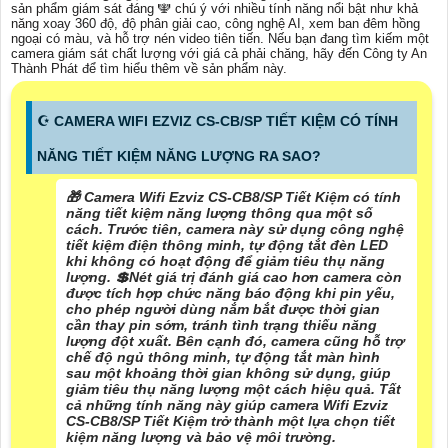
sản phẩm giám sát đáng 🕎 chú ý với nhiều tính năng nổi bật như khả
năng xoay 360 độ, độ phân giải cao, công nghệ AI, xem ban đêm hồng
ngoại có màu, và hỗ trợ nén video tiên tiến. Nếu bạn đang tìm kiếm một
camera giám sát chất lượng với giá cả phải chăng, hãy đến Công ty An
Thành Phát để tìm hiểu thêm về sản phẩm này.
☪ CAMERA WIFI EZVIZ CS-CB/SP TIẾT KIỆM CÓ TÍNH
NĂNG TIẾT KIỆM NĂNG LƯỢNG RA SAO?
🎁 Camera Wifi Ezviz CS-CB8/SP Tiết Kiệm có tính
năng tiết kiệm năng lượng thông qua một số
cách. Trước tiên, camera này sử dụng công nghệ
tiết kiệm điện thông minh, tự động tắt đèn LED
khi không có hoạt động để giảm tiêu thụ năng
lượng. 💲
Nét giá trị đánh giá cao hơn
camera còn
được tích hợp chức năng báo động khi pin yếu,
cho phép người dùng nắm bắt được thời gian
cần thay pin sớm, tránh tình trạng thiếu năng
lượng đột xuất. Bên cạnh đó, camera cũng hỗ trợ
chế độ ngủ thông minh, tự động tắt màn hình
sau một khoảng thời gian không sử dụng, giúp
giảm tiêu thụ năng lượng một cách hiệu quả. Tất
cả những tính năng này giúp camera Wifi Ezviz
CS-CB8/SP Tiết Kiệm trở thành một lựa chọn tiết
kiệm năng lượng và bảo vệ môi trường.