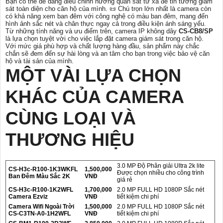
Bạn có thể dễ dàng điều chỉnh hướng quan sát từ xa để tin tưởng giám
sát toàn diện cho căn hộ của mình. 📜 Chú trọn lớn nhất là camera còn
có khả năng xem ban đêm với công nghệ có màu ban đêm, mang đến
hình ảnh sắc nét và chân thực ngay cả trong điều kiện ánh sáng yếu.
Từ những tính năng và ưu điểm trên, camera IP không dây
CS-CB8/SP
là lựa chọn tuyệt vời cho việc lắp đặt camera giám sát trong căn hộ.
Với mức giá phù hợp và chất lượng hàng đầu, sản phẩm này chắc
chắn sẽ đem đến sự hài lòng và an tâm cho bạn trong việc bảo vệ căn
hộ và tài sản của mình.
MỘT VÀI LỰA CHỌN
KHÁC CỦA CAMERA
CÙNG LOẠI VÀ
THƯƠNG HIỆU
3.0 MP Độ Phân giải Ultra 2k lite
CS-H3c-R100-1K3WKFL
1,500,000
Được chọn nhiều cho công trình
Ban Đêm Màu Sắc 2K
VNĐ
giá rẻ
CS-H3c-R100-1K2WFL
1,700,000
2.0 MP FULL HD 1080P Sắc nét
Camera Ezviz
VNĐ
tiết kiệm chi phí
Camera Wifi Ngoài Trời
1,500,000
2.0 MP FULL HD 1080P Sắc nét
CS-C3TN-A0-1H2WFL
VNĐ
tiết kiệm chi phí