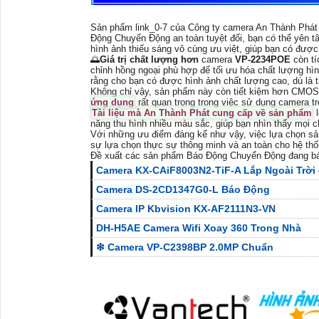
Sản phẩm link_0-7 của Công ty camera An Thành Phát 
Động Chuyển Động an toàn tuyệt đối, bạn có thể yên 
hình ảnh thiếu sáng vô cùng ưu việt, giúp bạn có được
🌅
Giá trị chất lượng hơn
camera
VP-2234POE
còn t
chỉnh hồng ngoại phù hợp để tối ưu hóa chất lượng hìn
rằng cho bạn có được hình ảnh chất lượng cao, dù là t
Không chỉ vậy, sản phẩm này còn tiết kiệm hơn CMOS, 
ứng dụng
rất quan trọng trong việc sử dụng camera tr
Tài liệu mà An Thành Phát cung cấp về sản phẩm
l
năng thu hình nhiều màu sắc, giúp bạn nhìn thấy mọi ch
Với những ưu điểm đáng kể như vậy, việc lựa chọn 
sự lựa chọn thực sự thông minh và an toàn cho hệ thố
Đề xuất các sản phẩm Báo Động Chuyển Động đang b
Camera KX-CAiF8003N2-TiF-A Lắp Ngoài Trời
Camera DS-2CD1347G0-L Báo Động
Camera IP Kbvision KX-AF2111N3-VN
DH-H5AE Camera Wifi Xoay 360 Trong Nhà
❇ Camera VP-C2398BP 2.0MP Chuẩn