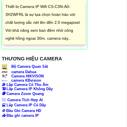
Thiết bị Camera IP Wifi CS-C3N-A0-
3H2WFRL là sự lựa chọn hoàn hảo với
chất lượng sắc nét lên đến 2.0 megapixel.
Với khả năng xem ban đêm nhờ công
nghệ hồng ngoại 30m, camera này...
THƯƠNG HIỆU CAMERA
Bộ Camera Quan Sát
camera Dahua
Camera HIKVISON
camera KBvision
️🎤️
Lắp Camera Có Thu Âm
📶
Lắp Camera IP Không Dây
🕵️
Camera Zoom Quang
🧛‍♀️
Camera Tích Hợp AI
💻
Lắp Camera IP Có Dây
⚙️
Đầu Ghi Camera HD
📥
Đầu ghi camera IP