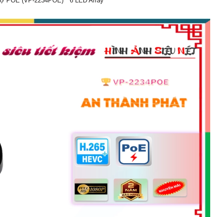
rợ POE (VP-2234POE) * 6 LED Array