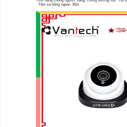
Tính năng chống ngược sáng, chống sương mù * Hỗ t
. Tầm xa hồng ngoại: 30m