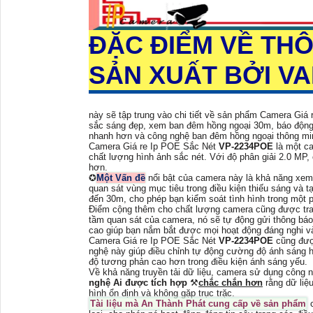
ĐẶC ĐIỂM VỀ TH
SẢN XUẤT BỞI V
này sẽ tập trung vào chi tiết về sản phẩm Camera Giá
sắc sáng đẹp, xem ban đêm hồng ngoại 30m, báo động
nhanh hơn và công nghệ ban đêm hồng ngoại thông mi
Camera Giá re Ip POE Sắc Nét
VP-2234POE
là một c
chất lượng hình ảnh sắc nét. Với độ phân giải 2.0 MP,
hơn.
✪
Một Vấn đề
nổi bật của camera này là khả năng xem
quan sát vùng mục tiêu trong điều kiện thiếu sáng và 
đến 30m, cho phép bạn kiểm soát tình hình trong một 
Điểm cộng thêm cho chất lượng camera cũng được tran
tầm quan sát của camera, nó sẽ tự động gửi thông báo
cao giúp bạn nắm bắt được mọi hoạt động đáng nghi v
Camera Giá re Ip POE Sắc Nét
VP-2234POE
cũng đượ
nghệ này giúp điều chỉnh tự động cường độ ánh sáng h
độ tương phản cao hơn trong điều kiện ánh sáng yếu.
Về khả năng truyền tải dữ liệu, camera sử dụng công
nghệ Ai được tích hợp
⚒
chắc chắn hơn
rằng dữ liệ
hình ổn định và không gặp trục trặc.
Tài liệu mà An Thành Phát cung cấp về sản phẩm
c