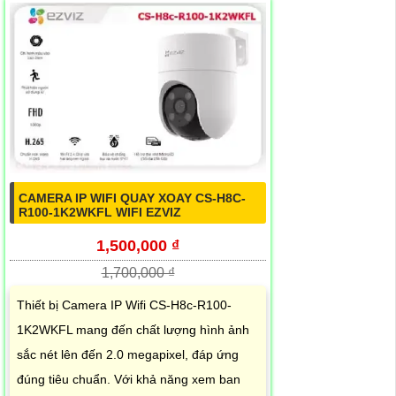
CAMERA IP WIFI QUAY XOAY CS-H8C-
R100-1K2WKFL WIFI EZVIZ
1,500,000 ₫
1,700,000 ₫
Thiết bị Camera IP Wifi CS-H8c-R100-
1K2WKFL mang đến chất lượng hình ảnh
sắc nét lên đến 2.0 megapixel, đáp ứng
đúng tiêu chuẩn. Với khả năng xem ban