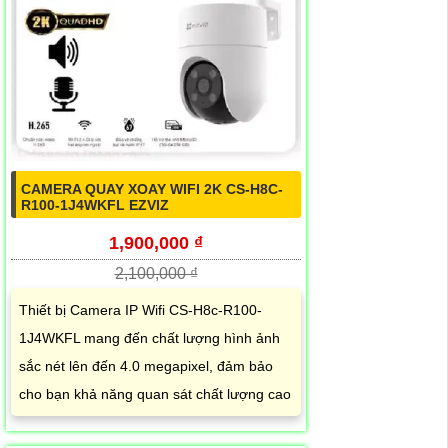
CAMERA QUAY XOAY WIFI 2K CS-H8C-
R100-1J4WKFL EZVIZ
1,900,000 ₫
2,100,000 ₫
Thiết bị Camera IP Wifi CS-H8c-R100-
1J4WKFL mang đến chất lượng hình ảnh
sắc nét lên đến 4.0 megapixel, đảm bảo
cho bạn khả năng quan sát chất lượng cao