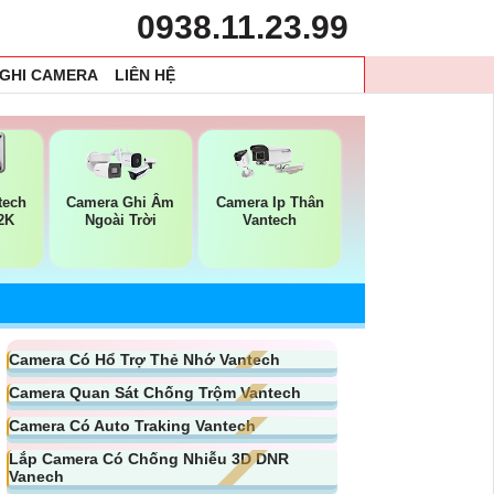
0938.11.23.99
 GHI CAMERA
LIÊN HỆ
tech
Camera Ghi Âm
Camera Ip Thân
2K
Ngoài Trời
Vantech
Camera Có Hổ Trợ Thẻ Nhớ Vantech
Camera Quan Sát Chống Trộm Vantech
Camera Có Auto Traking Vantech
Lắp Camera Có Chống Nhiễu 3D DNR
Vanech