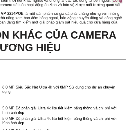
 kiện thời tiết khắc nghiệt và chống lại các tác động từ bên ngoài.
Công
camera sẽ luôn hoạt động ổn định và bảo vệ được môi trường quan sát
t
VP-2234POE
là một sản phẩm có giá cả phải chăng nhưng với những
ới khả năng xem ban đêm hồng ngoại, báo động chuyển động và công nghệ
bạn đang tìm kiếm một giải pháp giám sát hiệu quả cho cửa hàng của
ỌN KHÁC CỦA CAMERA
HƯƠNG HIỆU
8.0 MP Siêu Sắc Nét Ultra 4k với 8MP Sử dụng cho dự án chuyên
dụng
5.0 MP Độ phân giải Ultra 4k lite tiết kiệm băng thông và chi phí với
hình ảnh đẹp
5.0 MP Độ phân giải Ultra 4k lite tiết kiệm băng thông và chi phí với
hình ảnh đẹp