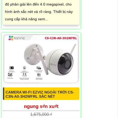
độ phân giải lên đến 4.0 megapixel, cho
hình ảnh sắc nét và rõ ràng. Thiết bị này
cung cấp khả năng xem...
CAMERA WI-FI EZVIZ NGOÀI TRỜI CS-
C3N-A0-3H2WFRL SẮC NÉT
ngung s₫n xu₫t
1,675,000 ₫