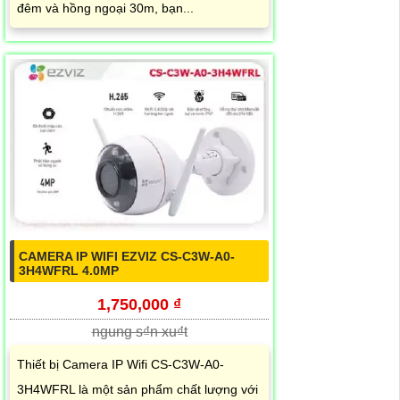
đêm và hồng ngoại 30m, bạn...
CAMERA IP WIFI EZVIZ CS-C3W-A0-
3H4WFRL 4.0MP
1,750,000 ₫
ngung s₫n xu₫t
Thiết bị Camera IP Wifi CS-C3W-A0-
3H4WFRL là một sản phẩm chất lượng với