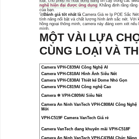
loại, cho phép nó hoạt động đáng tin cậy trong các điều
nghệ hiện đại được ứng dụng
Khẳng định rằng rằng 
của bạn.
🚀
Đánh giá tốt nhất là
Camera Giá re Ip POE Sắc Né
tính năng nổi bật và chất lượng hình ảnh sắc nét. V
hồng ngoại thông minh, camera này đáng xem xét nếu 
mình.
MỘT VÀI LỰA CH
CÙNG LOẠI VÀ T
Camera VPH-C839AI Công Nghệ AI
Camera VPH-C818AI Hình Ảnh Siêu Nét
Camera VPH-C838AI Thiết kế Dome Nhỏ Gọn
Camera VPH-C819AI Công nghệ Cao
Camera ✲ VPH-C809AI Siêu Nét
Camera An Ninh VanTech VPH-C808AI Công Nghệ
Mới
VPH-C519F Camera VanTech Giá rẻ
Camera VanTech đang khuyến mãi VPH-C518F
Camera An Ninh VanTech VPH-C439AI Chức Năng