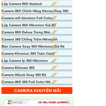
Lắp Camera Wifi Vantech
Camera Wifi Chính Hãng Kbone Xoay 360
Camera wifi kbvision Full Color
Lắp Camera Wifi Hikvision Giá Rẻ
Camera Wifi Dahua Trong Nhà
Camera 360 Chống Trộm Hikvision
Bán Camera Xoay 360 Hikvision Giá Rẻ
Camera Kbvision 360 Toàn Cảnh
Lắp Camera Ip 360 Hikvision
Camera Ebitcam 360
Camera Hilook Xoay 360 Độ
Camera Wifi 360 Full Color Hik
CAMERA KHUYẾN MÃI