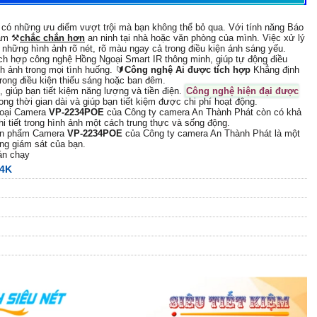
có những ưu điểm vượt trội mà bạn không thể bỏ qua. Với tính năng Báo
tâm ⚒
chắc chắn hơn
an ninh tại nhà hoặc văn phòng của mình. Việc xử lý
 những hình ảnh rõ nét, rõ màu ngay cả trong điều kiện ánh sáng yếu.
ích hợp công nghệ Hồng Ngoại Smart IR thông minh, giúp tự động điều
h ảnh trong mọi tình huống. 🔰
Công nghệ Ai được tích hợp
Khẳng định
rong điều kiện thiếu sáng hoặc ban đêm.
giúp bạn tiết kiệm năng lượng và tiền điện.
Công nghệ hiện đại được
ong thời gian dài và giúp bạn tiết kiệm được chi phí hoạt động.
oại Camera
VP-2234POE
của Công ty camera An Thành Phát còn có khả
i tiết trong hình ảnh một cách trung thực và sống động.
sản phẩm Camera
VP-2234POE
của Công ty camera An Thành Phát là một
ng giám sát của bạn.
án chạy
 4K