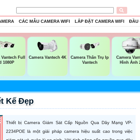
CAMERA
CÁC MẪU CAMERA WIFI
LẮP ĐẶT CAMERA WIFI
ĐẦU
 Vantech Full
Camera Vantech 4K
Camera Thân Trụ Ip
Camera Van
d 1080P
Vantech
Hình Ảnh 
t Kế Đẹp
Thiết bị Camera Giám Sát Cấp Nguồn Qua Dây Mạng VP-
2234POE là một giải pháp camera hiệu suất cao trong việc
giám sát và quản lý an ninh. Với tính năng cấp nguồn qua dây