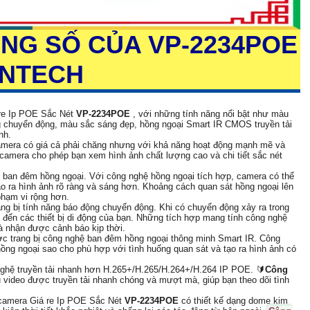
ÔNG SỐ CỦA
VP-2234POE
ANTECH
 re Ip POE Sắc Nét
VP-2234POE
, với những tính năng nổi bật như màu
 chuyển động, màu sắc sáng đẹp, hồng ngoại Smart IR CMOS truyền tải
nh.
amera có giá cả phải chăng nhưng với khả năng hoạt động mạnh mẽ và
 camera cho phép bạn xem hình ảnh chất lượng cao và chi tiết sắc nét
 ban đêm hồng ngoại. Với công nghệ hồng ngoại tích hợp, camera có thể
tạo ra hình ảnh rõ ràng và sáng hơn. Khoảng cách quan sát hồng ngoại lên
phạm vi rộng hơn.
g bị tính năng báo động chuyển động. Khi có chuyển động xảy ra trong
 đến các thiết bị di động của bạn. Những tích hợp mang tính công nghệ
à nhận được cảnh báo kịp thời.
c trang bị công nghệ ban đêm hồng ngoại thông minh Smart IR. Công
ồng ngoại sao cho phù hợp với tình huống quan sát và tạo ra hình ảnh có
 nghệ truyền tải nhanh hơn H.265+/H.265/H.264+/H.264 IP POE. 🔰
Công
u video được truyền tải nhanh chóng và mượt mà, giúp bạn theo dõi tình
amera Giá re Ip POE Sắc Nét
VP-2234POE
có thiết kế dạng dome kim