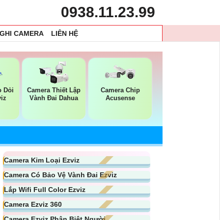
0938.11.23.99
 GHI CAMERA
LIÊN HỆ
 Dỏi
Camera Thiết Lập
Camera Chip
iz
Vành Đai Dahua
Acusense
Camera Kim Loại Ezviz
Camera Có Bảo Vệ Vành Đai Ezviz
Lắp Wifi Full Color Ezviz
Camera Ezviz 360
Camera Ezviz Phân Biệt Người