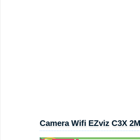
30%
3,590,000 ₫
Thương hiệu:
Ezviz
Ngày đăng:
11/13/2023 1:43:05 PM
CAMERA THEO CHỨC NĂNG
Bảng báo giá camera kbvision mới
Báo Gi
Top Camera Sắc Nét Giá Rẻ Ổn Định
Top 5