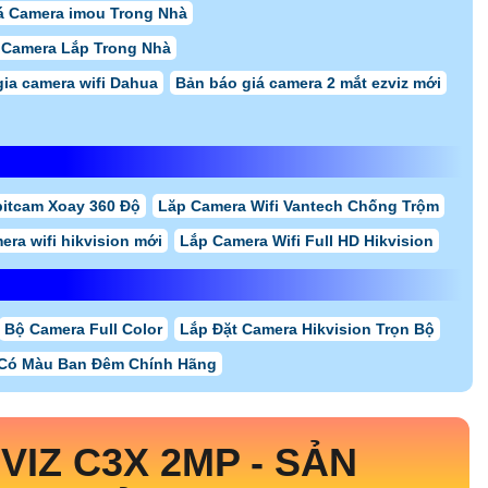
với nhiều ưu điểm nổi bật. 📸
Điểm nhấn ấn tượng có thể thấy
việc thu
 ảnh và âm thanh chất lượng. 💷
Đặc điểm chất lượng hơn
công nghệ ban
ho phép quan sát được mọi chi tiết trong bóng tối. Chip Progressive
c nhau, tạo ra hình ảnh sống động và chân thực. Sản phẩm chính hãng
 CỦA CAMERA WIFI
ới độ phân giải sắc nét lên đến 2.0 megapixel, đáp ứng đúng tiêu chuẩn
g lại khả năng quan sát ban đêm vượt trội, với khả năng thu âm rõ ràng,
quanh.
thiết bị này, giúp hình ảnh rõ nét và sắc nét ngay cả trong điều kiện ánh
ợp cho căn hộ, nhà phố, với thiết kế Dome kim loại chắc chắn và hiện đại.
, giúp người dùng không bỏ lỡ bất kỳ chi tiết nào trong quá trình giám