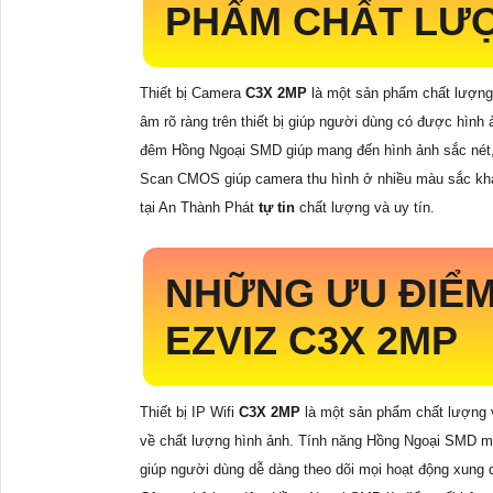
sát. Sự trang bị công nghệ IP Wifi giúp thiết bị không b
trong việc cài đặt và sử dụng.
🔅
Có thể nhìn nhận lại những ưu điểm
thiết bị IP W
vực như căn hộ, nhà phố. Với hiệu suất và chất lượng
NHỮNG MẪU CAM
THAM KHẢO
Camera Wifi Ezviz C3TN 2K 3MP Color
Camera Wifi Ezviz C3N 1080P
Camera CS-H6c (Pro 4MP,W1) Wifi
✪ CS-TY1 (Pro 4MP-W1) Camera Chính Hãng Wifi
Ezviz
CS-H8C 2K+ 4MP Camera Wifi Ezviz Giá rẻ
CS-H6-R100-1J5WF (H6 5MP) Camera An Ninh Sắc