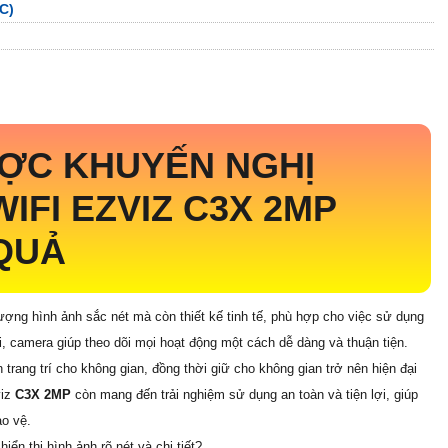
iúp thu hình ảnh nhiều màu sắc, cho phép bạn quan sát mọi chi tiết một
ợ các định dạng nén video như H.265+/H.265/H.264+/H.264 giúp tối ưu hóa
nh.
 Ngoại SMD, cho phép quan sát rõ ràng ngay cả trong điều kiện ánh
, bạn có thể yên tâm giám sát mọi hoạt động xung quanh ngôi nhà hoặc
này thích hợp cho các căn hộ, nhà phố và văn phòng. Sản phẩm chính hãng
 tính ổn định trong việc giám sát an ninh.
era
C3X 2MP
là một sản phẩm chất lượng với hình ảnh sắc nét, khả năng
hợp cho nhu cầu giám sát an ninh trong các không gian gia đình hoặc