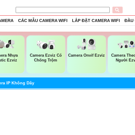
CAMERA
CÁC MẪU CAMERA WIFI
LẮP ĐẶT CAMERA WIFI
ĐẦU
era Nhựa
Camera Ezviz Có
Camera Onvif Ezviz
Camera Theo
stic Ezviz
Chống Trộm
Người Ezv
ra IP Không Dây
MP
Thiết bị Camera IP Wifi C3X 2MP chất lượng với độ phân giải
lên đến 2.0 megapixel. Chế độ xem ban đêm Hồng Ngoại 30m
đảm bảo không gian quan sát mọi lúc. Sử dụng công nghệ IP