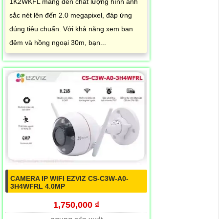
1K2WKFL mang đến chất lượng hình ảnh
sắc nét lên đến 2.0 megapixel, đáp ứng
đúng tiêu chuẩn. Với khả năng xem ban
đêm và hồng ngoại 30m, bạn...
CAMERA IP WIFI EZVIZ CS-C3W-A0-
3H4WFRL 4.0MP
1,750,000 ₫