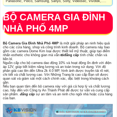
Panasonic, Pelco, Samsung, Sanyo, Sony, Videosec, Vivotek,.....
BỘ CAMERA GIA ĐÌNH
NHÀ PHỐ 4MP
Bộ Camera Gia Đình Nhà Phố 4MP
là một giải pháp an ninh hiệu quả
cho các cửa hàng, shop và công trình kinh doanh. Bộ camera này bao
gồm các camera Dome Kim loại được thiết kế mỹ thuật, giúp tạo điểm
nhấn esthetic cho không gian mà vẫn 📸
đẳng cấp
tính chắc chắn và
bền bỉ.
Nguồn cấp cho bộ camera dao động 10% và hoạt động ổn định với điện
áp 12V, giúp tiết kiệm năng lượng và an toàn trong sử dụng. Với độ
phân giải cao lên đến Ultra 2k 4.0 MP, hình ảnh được truyền tải rõ nét,
chi tiết và chất lượng cao. Với Những Trang bị cao cấp Bạn sẽ được
quan sát và giám sát một cách chính xác, đặc biệt trong khoảng cách
gần.
Nếu bạn quan tâm đến bộ camera này với giá cả hợp lý và chất lượng
cao, hãy đến với Công ty An Thành Phát để được tư vấn và cung cấp
sản phẩm.
đẳng cấp
sự an tâm và an ninh cho ngôi nhà hoặc cửa hàng
của bạn.