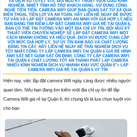
VÀ DỊCH VỤ TUYỆT VỜI. ĐỘI NGŨ KỸ THUẬT VIÊN GIÀU KINH
NGHIỆM, NHIỆT TÌNH HỖ TRỢ KHÁCH HÀNG. SỬ DỤNG CÔNG
NGHỆ TIÊN TIẾN, CAMERA WIFI GIÚP BẠN QUAN SÁT TỪ XA QUA
ĐIỆN THOẠI, TIỆN LỢI VÀ AN TOÀN. HÃY LIÊN HỆ NGAY ĐỂ ĐƯỢC
TƯ VẤN VÀ LẮP ĐẶT CAMERA WIFI AN NINH VỚI GIÁ HỢP LÝ.NẾU
BẠN ĐANG TÌM KIẾM LẮP ĐẶT CAMERA WIFI GIÁ RẺ TẠI QUẬN 6,
BẠN CÓ THỂ TIN TƯỞNG VÀO MỘT ĐỊA CHỈ UY TÍN. ĐỘI NGŨ KỸ
THUẬT VIÊN CHUYÊN NGHIỆP SẼ LẮP ĐẶT CAMERA WIFI MỘT
CÁCH NHANH CHÓNG VÀ HIỆU QUẢ. DỊCH VỤ ĐƯỢC CUNG CẤP
VỚI MỨC GIÁ HỢP LÝ, SỰ UY TÍN ĐẢM BẢO VÀ CHẤT LƯỢNG
ĐÁNG TIN CẬY. HÃY LIÊN HỆ NGAY ĐỂ TRẢI NGHIỆM DỊCH VỤ
TỐT NHẤT.CÔNG TY LẮP CAMERA WIFI TẠI QUẬN 6 GIÁ RẺ HÌNH
ẢNH SẮT NÉT GIÁM SÁT ỔN ĐỊNH, CÔNG TY LẮP CAMERA WIFI
TẠI QUẬN 6 CHẤT LƯỢNG TỐT AN THÀNH PHÁT LẮP CAMERA
NHIỀU KÌNH NGHIỆM DỊCH VỤ NHANH KHU VỰC QUẬN 6"> LẮP
CAMERA WIFI GIÁ RẺ TẠI QUẬN 6 UY TÍN
Hiện nay, việc lắp đặt camera Wifi ngày càng được nhiều người
quan tâm. Nếu bạn đang tìm kiếm một địa chỉ uy tín để lắp
Camera Wifi giá rẻ tại Quận 6, thì chúng tôi là lựa chọn tuyệt vời
cho bạn