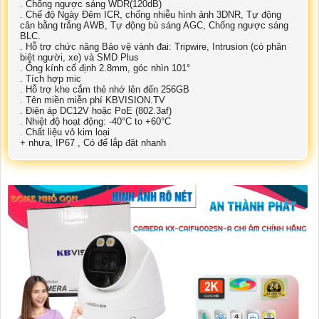
. Chống ngược sáng WDR(120dB)
. Chế độ Ngày Đêm ICR, chống nhiễu hình ảnh 3DNR, Tự động
cân bằng trắng AWB, Tự động bù sáng AGC, Chống ngược sáng
BLC.
. Hỗ trợ chức năng Bảo vệ vành đai: Tripwire, Intrusion (có phân
biệt người, xe) và SMD Plus
. Ống kính cố định 2.8mm, góc nhìn 101°
. Tích hợp mic
. Hỗ trợ khe cắm thẻ nhớ lên đến 256GB
. Tên miền miễn phí KBVISION.TV
. Điện áp DC12V hoặc PoE (802.3af)
. Nhiệt độ hoạt động: -40°C to +60°C
. Chất liệu vỏ kim loại
+ nhựa, IP67 , Có đế lắp đặt nhanh