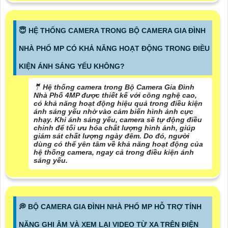
😇 HỆ THỐNG CAMERA TRONG BỘ CAMERA GIA ĐÌNH
NHÀ PHỐ MP CÓ KHẢ NĂNG HOẠT ĐỘNG TRONG ĐIỀU
KIỆN ÁNH SÁNG YẾU KHÔNG?
🤵 Hệ thống camera trong Bộ Camera Gia Đình
Nhà Phố 4MP được thiết kế với công nghệ cao,
có khả năng hoạt động hiệu quả trong điều kiện
ánh sáng yếu nhờ vào cảm biến hình ảnh cực
nhạy. Khi ánh sáng yếu, camera sẽ tự động điều
chỉnh để tối ưu hóa chất lượng hình ảnh, giúp
giám sát chất lượng ngày đêm. Do đó, người
dùng có thể yên tâm về khả năng hoạt động của
hệ thống camera, ngay cả trong điều kiện ánh
sáng yếu.
️💭 BỘ CAMERA GIA ĐÌNH NHÀ PHỐ MP HỖ TRỢ TÍNH
NĂNG GHI ÂM VÀ XEM LẠI VIDEO TỪ XA TRÊN ĐIỆN