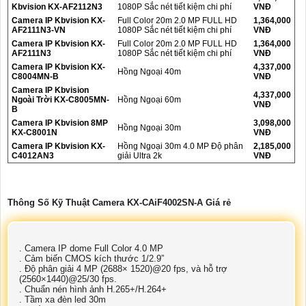
Kbvision KX-AF2112N3
1080P Sắc nét tiết kiệm chi phí
VNĐ
Camera IP Kbvision KX-
Full Color 20m 2.0 MP FULL HD
1,364,000
AF2111N3-VN
1080P Sắc nét tiết kiệm chi phí
VNĐ
Camera IP Kbvision KX-
Full Color 20m 2.0 MP FULL HD
1,364,000
AF2111N3
1080P Sắc nét tiết kiệm chi phí
VNĐ
Camera IP Kbvision KX-
4,337,000
Hồng Ngoại 40m
C8004MN-B
VNĐ
Camera IP Kbvision
4,337,000
Ngoài Trời KX-C8005MN-
Hồng Ngoại 60m
VNĐ
B
Camera IP Kbvision 8MP
3,098,000
Hồng Ngoại 30m
KX-C8001N
VNĐ
Camera IP Kbvision KX-
Hồng Ngoại 30m 4.0 MP Độ phân
2,185,000
C4012AN3
giải Ultra 2k
VNĐ
Thông Số Kỹ Thuật Camera KX-CAiF4002SN-A Giá rẻ
. Camera IP dome Full Color 4.0 MP
. Cảm biến CMOS kích thước 1/2.9”
. Độ phân giải 4 MP (2688× 1520)@20 fps, và hỗ trợ
(2560×1440)@25/30 fps.
. Chuẩn nén hình ảnh H.265+/H.264+
. Tầm xa đèn led 30m