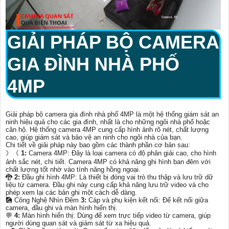
GIẢI PHÁP
BỘ CAMERA
GIA ĐÌNH NHÀ PHỐ
4MP
Giải pháp bộ camera gia đình nhà phố 4MP là một hệ thống giám sát an
ninh hiệu quả cho các gia đình, nhất là cho những ngôi nhà phố hoặc
căn hộ. Hệ thống camera 4MP cung cấp hình ảnh rõ nét, chất lượng
cao, giúp giám sát và bảo vệ an ninh cho ngôi nhà của bạn.
Chi tiết về giải pháp này bao gồm các thành phần cơ bản sau:
》《
1:
Camera 4MP: Đây là loại camera có độ phân giải cao, cho hình
ảnh sắc nét, chi tiết. Camera 4MP có khả năng ghi hình ban đêm với
chất lượng tốt nhờ vào tính năng hồng ngoại.
🐉️
2:
Đầu ghi hình 4MP: Là thiết bị đóng vai trò thu thập và lưu trữ dữ
liệu từ camera. Đầu ghi này cung cấp khả năng lưu trữ video và cho
phép xem lại các bản ghi một cách dễ dàng.
🎑 Công Nghệ Nhìn Đêm
3:
Cáp và phụ kiện kết nối: Để kết nối giữa
camera, đầu ghi và màn hình hiển thị.
️💬
4:
Màn hình hiển thị: Dùng để xem trực tiếp video từ camera, giúp
người dùng quan sát và giám sát từ xa hiệu quả.