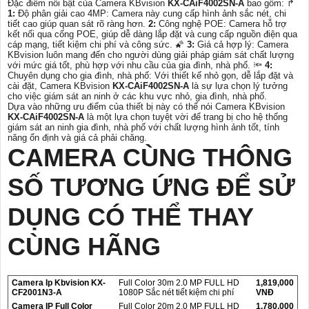
Đặc điểm nổi bật của Camera KBvision
KX-CAiF4002SN-A
bao gồm: ️↱
1:
Độ phân giải cao 4MP: Camera này cung cấp hình ảnh sắc nét, chi
tiết cao giúp quan sát rõ ràng hơn.
2:
Công nghệ POE: Camera hỗ trợ
kết nối qua cổng POE, giúp dễ dàng lắp đặt và cung cấp nguồn điện qua
cáp mạng, tiết kiệm chi phí và công sức. 🌠
3:
Giá cả hợp lý: Camera
KBvision luôn mang đến cho người dùng giải pháp giám sát chất lượng
với mức giá tốt, phù hợp với nhu cầu của gia đình, nhà phố. 🔦
4:
Chuyên dụng cho gia đình, nhà phố: Với thiết kế nhỏ gọn, dễ lắp đặt và
cài đặt, Camera KBvision
KX-CAiF4002SN-A
là sự lựa chọn lý tưởng
cho việc giám sát an ninh ở các khu vực nhỏ, gia đình, nhà phố.
Dựa vào những ưu điểm của thiết bị này có thể nói Camera KBvision
KX-CAiF4002SN-A
là một lựa chọn tuyệt vời để trang bị cho hệ thống
giám sát an ninh gia đình, nhà phố với chất lượng hình ảnh tốt, tính
năng ổn định và giá cả phải chăng.
CAMERA CÙNG THÔNG
SỐ TƯƠNG ỨNG ĐỂ SỬ
DỤNG CÓ THỂ THAY
CÙNG HÃNG
Camera Ip Kbvision KX-
Full Color 30m 2.0 MP FULL HD
1,819,000
CF2001N3-A
1080P Sắc nét tiết kiệm chi phí
VNĐ
Camera IP Full Color
Full Color 20m 2.0 MP FULL HD
1,780,000