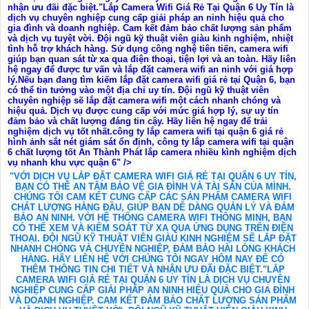
nhận ưu đãi đặc biệt."Lắp Camera Wifi Giá Rẻ Tại Quận 6 Uy Tín là
dịch vụ chuyên nghiệp cung cấp giải pháp an ninh hiệu quả cho
gia đình và doanh nghiệp. Cam kết đảm bảo chất lượng sản phẩm
và dịch vụ tuyệt vời. Đội ngũ kỹ thuật viên giàu kinh nghiệm, nhiệt
tình hỗ trợ khách hàng. Sử dụng công nghệ tiên tiến, camera wifi
giúp bạn quan sát từ xa qua điện thoại, tiện lợi và an toàn. Hãy liên
hệ ngay để được tư vấn và lắp đặt camera wifi an ninh với giá hợp
lý.Nếu bạn đang tìm kiếm lắp đặt camera wifi giá rẻ tại Quận 6, bạn
có thể tin tưởng vào một địa chỉ uy tín. Đội ngũ kỹ thuật viên
chuyên nghiệp sẽ lắp đặt camera wifi một cách nhanh chóng và
hiệu quả. Dịch vụ được cung cấp với mức giá hợp lý, sự uy tín
đảm bảo và chất lượng đáng tin cậy. Hãy liên hệ ngay để trải
nghiệm dịch vụ tốt nhất.công ty lắp camera wifi tại quận 6 giá rẻ
hình ảnh sắt nét giám sát ổn định, công ty lắp camera wifi tại quận
6 chất lượng tốt An Thành Phát lắp camera nhiều kình nghiệm dịch
vụ nhanh khu vực quận 6" />
"VỚI DỊCH VỤ LẮP ĐẶT CAMERA WIFI GIÁ RẺ TẠI QUẬN 6 UY TÍN,
BẠN CÓ THỂ AN TÂM BẢO VỆ GIA ĐÌNH VÀ TÀI SẢN CỦA MÌNH.
CHÚNG TÔI CAM KẾT CUNG CẤP CÁC SẢN PHẨM CAMERA WIFI
CHẤT LƯỢNG HÀNG ĐẦU, GIÚP BẠN DỄ DÀNG QUẢN LÝ VÀ ĐẢM
BẢO AN NINH. VỚI HỆ THỐNG CAMERA WIFI THÔNG MINH, BẠN
CÓ THỂ XEM VÀ KIỂM SOÁT TỪ XA QUA ỨNG DỤNG TRÊN ĐIỆN
THOẠI. ĐỘI NGŨ KỸ THUẬT VIÊN GIÀU KINH NGHIỆM SẼ LẮP ĐẶT
NHANH CHÓNG VÀ CHUYÊN NGHIỆP, ĐẢM BẢO HÀI LÒNG KHÁCH
HÀNG. HÃY LIÊN HỆ VỚI CHÚNG TÔI NGAY HÔM NAY ĐỂ CÓ
THÊM THÔNG TIN CHI TIẾT VÀ NHẬN ƯU ĐÃI ĐẶC BIỆT."LẮP
CAMERA WIFI GIÁ RẺ TẠI QUẬN 6 UY TÍN LÀ DỊCH VỤ CHUYÊN
NGHIỆP CUNG CẤP GIẢI PHÁP AN NINH HIỆU QUẢ CHO GIA ĐÌNH
VÀ DOANH NGHIỆP. CAM KẾT ĐẢM BẢO CHẤT LƯỢNG SẢN PHẨM