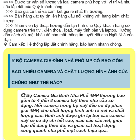
=>>> Được tư vấn số lượng và loại camera phù hợp với vị trí và nhu
cầu lắp đặt của Quý khách hàng.
=>>> Báo giá cụ thể và cam kết giá rẻ nhất thị trường.
=>>> Bán hàng đặt uy tín lên hàng đầu nói không với hàng kém chất
lượng
=>>> Nhân viên kỹ thuật hướng dẫn tận tình cho Quý khách hàng sử
dụng camera trên tivi, điện thoại, Ipad, máy tính bàn và laptop. Hướng
dẫn cách đổi mật khẩu để bảo mật thông tin tuyệt đối cho Ngôi Nhà của
Bạn.
💎 Cam kết: Hệ thống lắp đặt chính hãng, bảo hành nhanh chóng.
⁉️ BỘ CAMERA GIA ĐÌNH NHÀ PHỐ MP CÓ BAO GỒM
BAO NHIÊU CAMERA VÀ CHẤT LƯỢNG HÌNH ẢNH CỦA
CHÚNG NHƯ THẾ NÀO?
💞 Bộ Camera Gia Đình Nhà Phố 4MP thường bao
gồm từ 4 đến 8 camera tùy theo nhu cầu sử
dụng. Mỗi camera trong bộ này đều có độ phân
giải 4MP, cho chất lượng hình ảnh rõ nét và chất
lượng cao. Hình ảnh được ghi lại bởi các camera
này sẽ có độ chi tiết cao, màu sắc sắc nét, giúp
bạn dễ dàng theo dõi và giám sát hoạt động
xung quanh nhà phố một cách hiệu quả.