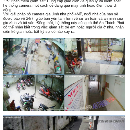
↕️
5:
Phần mềm giám sát: Cung cấp giao diện để quản lý và kiểm soát
hệ thống camera một cách dễ dàng qua máy tính hoặc điện thoại di
động.
Với giải pháp bộ camera gia đình nhà phố 4MP, ngôi nhà của bạn sẽ
được bảo vệ 24/7, giúp bạn yên tâm hơn về sự an toàn và an ninh của
gia đình và tài sản. Đồng thời, hệ thống này cũng có thể An Thành Phát
có thể nhận biết trong việc giám sát trẻ em hoặc người già ở nhà, nhận
diện kẻ gian hoặc bất kỳ sự cố nào xảy ra.