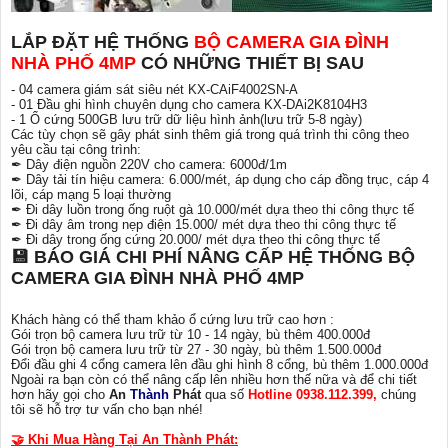
LẮP ĐẶT HỆ THỐNG
BỘ CAMERA GIA ĐÌNH
NHÀ PHỐ 4MP
CÓ NHỮNG THIẾT BỊ SAU
- 04 camera giám sát siêu nét KX-CAiF4002SN-A
- 01 Đầu ghi hình chuyên dụng cho camera KX-DAi2K8104H3
- 1 Ổ cứng 500GB lưu trữ dữ liệu hình ảnh(lưu trữ 5-8 ngày)
Các tùy chọn sẽ gây phát sinh thêm giá trong quá trình thi công theo
yêu cầu tại công trình:
✒ Dây điện nguồn 220V cho camera: 6000đ/1m
✒ Dây tải tín hiệu camera: 6.000/mét, áp dụng cho cáp đồng trục, cáp 4
lõi, cáp mạng 5 loại thường
✒ Đi dây luồn trong ống ruột gà 10.000/mét dựa theo thi công thực tế
✒ Đi dây âm trong nẹp điện 15.000/ mét dựa theo thi công thực tế
✒ Đi dây trong ống cứng 20.000/ mét dựa theo thi công thực tế
💾 BÁO GIÁ CHI PHÍ NÂNG CẤP HỆ THỐNG BỘ
CAMERA GIA ĐÌNH NHÀ PHỐ 4MP
Khách hàng có thể tham khảo ổ cứng lưu trữ cao hơn :
Gói trọn bộ camera lưu trữ từ 10 - 14 ngày, bù thêm 400.000đ
Gói trọn bộ camera lưu trữ từ 27 - 30 ngày, bù thêm 1.500.000đ
Đổi đầu ghi 4 cổng camera lên đầu ghi hình 8 cổng, bù thêm 1.000.000đ
Ngoài ra bạn còn có thể nâng cấp lên nhiều hơn thế nữa và để chi tiết
hơn hãy gọi cho
An
Thành
Phát
qua số
Hotline 0938.112.399,
chúng
tôi sẽ hỗ trợ tư vấn cho bạn nhé!
🤝 Khi Mua Hàng Tại An Thành Phát: