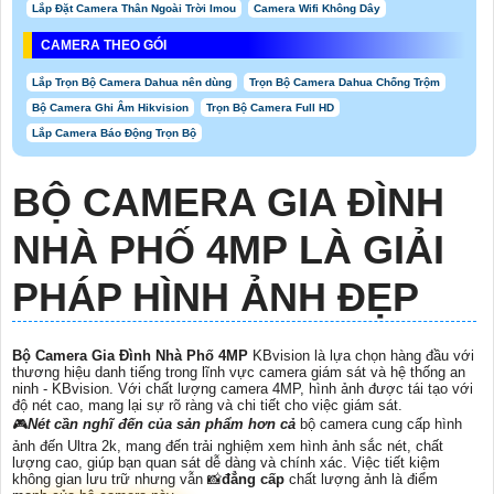
Lắp Đặt Camera Thân Ngoài Trời Imou
Camera Wifi Không Dây
CAMERA THEO GÓI
Lắp Trọn Bộ Camera Dahua nên dùng
Trọn Bộ Camera Dahua Chống Trộm
Bộ Camera Ghi Âm Hikvision
Trọn Bộ Camera Full HD
Lắp Camera Báo Động Trọn Bộ
BỘ CAMERA GIA ĐÌNH
NHÀ PHỐ 4MP
LÀ GIẢI
PHÁP HÌNH ẢNH ĐẸP
Bộ Camera Gia Đình Nhà Phố 4MP
KBvision là lựa chọn hàng đầu với
thương hiệu danh tiếng trong lĩnh vực camera giám sát và hệ thống an
ninh - KBvision. Với chất lượng camera 4MP, hình ảnh được tái tạo với
độ nét cao, mang lại sự rõ ràng và chi tiết cho việc giám sát.
🎮
Nét cần nghĩ đến của sản phẩm hơn cả
bộ camera cung cấp hình
ảnh đến Ultra 2k, mang đến trải nghiệm xem hình ảnh sắc nét, chất
lượng cao, giúp bạn quan sát dễ dàng và chính xác. Việc tiết kiệm
không gian lưu trữ nhưng vẫn 📸
đẳng cấp
chất lượng ảnh là điểm