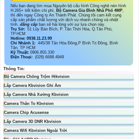
Nếu bạn đang tìm mua Nguyên bộ cấu hình Công nghệ nén hình
H.265+ tiết kiệm chi phí,
Bộ Camera Gia Đình Nhà Phố 4MP
,
thì đến ngay Công ty An Thành Phát. Chúng tôi cam kết cung
cấp sản phẩm chất lượng với dịch vụ nhanh chóng và nhiệt
tình.
đẳng cấp
bạn sẽ hài lòng với sự lựa chọn này.
Trụ Sở:
51 Lũy Bán Bích, P. Tân Thới Hòa, Q.Tân Phú,
TP.HCM
Hotline: 0938.11.23.99
Chi Nhánh 1:
445/38 Tân Hòa Đông,P Bình Trị Đông, Bình
Tân, TP HCM
Kỹ Thuật:
0906.855.330
Điện Thoại:
(028) 6688.4949
Thông Tin:
Bộ Camera Chống Trộm Hikvision
Lắp Camera Kbvision Ghi Âm
Lắp Camera Nhà Xưởng Kbvision
Camera Thân To Kbvision
Camera Chip Acusense
Lắp Camera 3D DNR Kbvision
Camera Wifi Kbvision Ngoài Trời