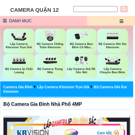
CAMERA QUẬN 12
DANH MỤC
Bộ Camera Chống
Bộ Camera Ban
Bộ Camera Ghi Âm
Lắp Camera
Trộm Kbvision
Đêm Có Màu
Kbvision
Kbvision Trọn Gói
Kbvision
Bộ Camera Ip Chất
Bộ Camera Trong
Lắp Camera Giá Rẻ
Lắp Camera
Lượng
Nhà
Sắc Nét
Chuyên Ban Đêm
Camera Gia Đình
Lắp Camera Kbvision Trọn Gói
Bộ Camera Ghi Âm
Kbvision
Bộ Camera Gia Đình Nhà Phố 4MP