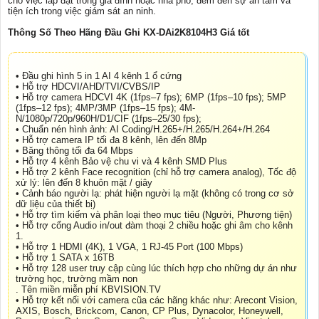
cho việc lắp đặt trong gia đình hoặc nhà phố, đem đến sự an tâm và
tiện ích trong việc giám sát an ninh.
Thông Số Theo Hãng Đầu Ghi KX-DAi2K8104H3 Giá tốt
• Đầu ghi hình 5 in 1 AI 4 kênh 1 ổ cứng
• Hỗ trợ HDCVI/AHD/TVI/CVBS/IP
• Hỗ trợ camera HDCVI 4K (1fps–7 fps); 6MP (1fps–10 fps); 5MP
(1fps–12 fps); 4MP/3MP (1fps–15 fps); 4M-
N/1080p/720p/960H/D1/CIF (1fps–25/30 fps);
• Chuẩn nén hình ảnh: AI Coding/H.265+/H.265/H.264+/H.264
• Hỗ trợ camera IP tối đa 8 kênh, lên đến 8Mp
• Băng thông tối đa 64 Mbps
• Hỗ trợ 4 kênh Bảo vệ chu vi và 4 kênh SMD Plus
• Hỗ trợ 2 kênh Face recognition (chỉ hỗ trợ camera analog), Tốc độ
xử lý: lên đến 8 khuôn mặt / giây
• Cảnh báo người lạ: phát hiện người lạ mặt (không có trong cơ sở
dữ liệu của thiết bị)
• Hỗ trợ tìm kiếm và phân loại theo mục tiêu (Người, Phương tiện)
• Hỗ trợ cổng Audio in/out đàm thoại 2 chiều hoặc ghi âm cho kênh
1.
• Hỗ trợ 1 HDMI (4K), 1 VGA, 1 RJ-45 Port (100 Mbps)
• Hỗ trợ 1 SATA x 16TB
• Hỗ trợ 128 user truy cập cùng lúc thích hợp cho những dự án như
trường học, trường mầm non
. Tên miền miễn phí KBVISION.TV
• Hỗ trợ kết nối với camera cũa các hãng khác như: Arecont Vision,
AXIS, Bosch, Brickcom, Canon, CP Plus, Dynacolor, Honeywell,