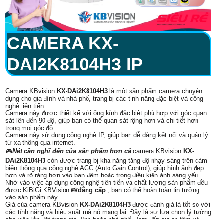
CAMERA
KX-
DAI2K8104H3
IP
Camera KBvision
KX-DAi2K8104H3
là một sản phẩm camera chuyên
dụng cho gia đình và nhà phố, trang bị các tính năng đặc biệt và công
nghệ tiên tiến.
Camera này được thiết kế với ống kính đặc biệt phù hợp với góc quan
sát lên đến 90 độ, giúp bạn có thể quan sát rộng hơn và chi tiết hơn
trong mọi góc độ.
Camera này sử dụng công nghệ IP, giúp bạn dễ dàng kết nối và quản lý
từ xa thông qua internet.
🎮
Nét cần nghĩ đến của sản phẩm hơn cả
camera KBvision
KX-
DAi2K8104H3
còn được trang bị khả năng tăng độ nhạy sáng trên cảm
biến thông qua công nghệ AGC (Auto Gain Control), giúp hình ảnh đẹp
hơn và rõ ràng hơn vào ban đêm hoặc trong điều kiện ánh sáng yếu.
Nhờ vào việc áp dụng công nghệ tiên tiến và chất lượng sản phẩm đều
được KiBiGi KBVision 📸
đẳng cấp
, bạn có thể hoàn toàn tin tưởng
vào sản phẩm này.
Giá của camera KBvision
KX-DAi2K8104H3
được đánh giá là tốt so với
các tính năng và hiệu suất mà nó mang lại. Đây là sự lựa chọn lý tưởng