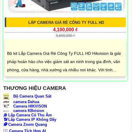
LẮP CAMERA GIÁ RẺ CÔNG TY FULL HD
4,100,000 ₫
5,600,000 ₫
Bộ kit Lắp Camera Giá Rẻ Công Ty FULL HD Hikvision là giải
pháp hoàn hảo cho việc giám sát an ninh trong gia đình, văn
phòng, cửa hàng, nhà xưởng và nhiều nơi khác. Với tính...
THƯƠNG HIỆU CAMERA
Bộ Camera Quan Sát
camera Dahua
Camera HIKVISON
camera KBvision
️🎤️
Lắp Camera Có Thu Âm
📶
Lắp Camera IP Không Dây
🕵️
Camera Zoom Quang
🧛‍♀️
Camera Tích Hợp AI