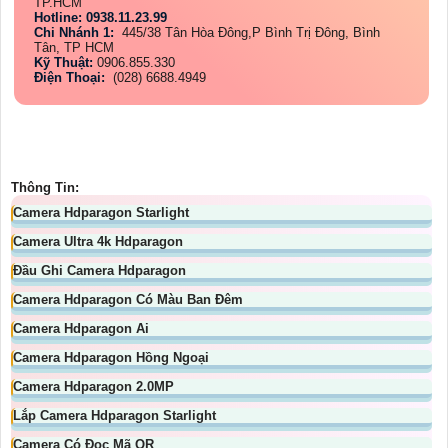
TP.HCM
Hotline: 0938.11.23.99
Chi Nhánh 1:
445/38 Tân Hòa Đông,P Bình Trị Đông, Bình
Tân, TP HCM
Kỹ Thuật:
0906.855.330
Điện Thoại:
(028) 6688.4949
Thông Tin:
Camera Hdparagon Starlight
Camera Ultra 4k Hdparagon
Đầu Ghi Camera Hdparagon
Camera Hdparagon Có Màu Ban Đêm
Camera Hdparagon Ai
Camera Hdparagon Hồng Ngoại
Camera Hdparagon 2.0MP
Lắp Camera Hdparagon Starlight
Camera Có Đọc Mã QR