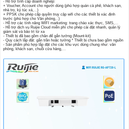
- Hỗ trợ tính cấp doanh nghiệp:
+ Voucher, Account cho người dùng (phù hợp quán cà phê, khách sạn,
nhà trọ, ký túc xá,...)
+ PPSK cho phép cấp quyền truy cập wifi cho các thiết bị xác định
trước (phù hợp cho Văn phòng,..)
- Hỗ trợ các tính năng WIFI marketing: trang chào xác thực, SMS,…
- Hỗ trợ dịch vụ Ruijie Cloud miễn phí cho phép cài đặt nhanh, quản lý
giám sát và bảo trì từ xa
- Thiết bị đã bao gồm chân đế gắn tường (Mount-kit)
- Quy cách lắp đặt: gắn trần hoặc tường * Thiết bị chưa bao gồm nguồn
- Sản phẩm phù hợp lắp đặt cho các khu vực dùng chung như: văn
phòng, khách sạn, chuỗi cửa hàng,…