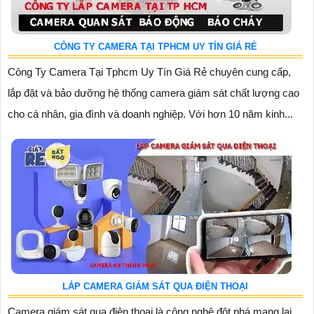
CÔNG TY CAMERA TẠI TPHCM UY TÍN GIÁ RẺ
Công Ty Camera Tại Tphcm Uy Tín Giá Rẻ chuyên cung cấp,
lắp đặt và bảo dưỡng hệ thống camera giám sát chất lượng cao
cho cá nhân, gia đình và doanh nghiệp. Với hơn 10 năm kinh...
LẮP CAMERA GIÁM SÁT QUA ĐIỆN THOẠI
Camera giám sát qua điện thoại là công nghệ đột phá mang lại