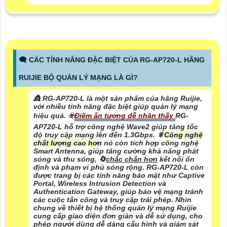
🗨️ CÁC TÍNH NĂNG ĐẶC BIỆT CỦA RG-AP720-L HÃNG
RUIJIE BỘ QUẢN LÝ MẠNG LÀ GÌ?
👸 RG-AP720-L là một sản phẩm của hãng Ruijie,
với nhiều tính năng đặc biệt giúp quản lý mạng
hiệu quả. ☣️
Điểm ấn tượng dễ nhận thấy
RG-
AP720-L hỗ trợ công nghệ Wave2 giúp tăng tốc
độ truy cập mạng lên đến 1.3Gbps. 🎇
Công nghệ
chất lượng cao hơn
nó còn tích hợp công nghệ
Smart Antenna, giúp tăng cường khả năng phát
sóng và thu sóng, 🔄
chắc chắn hơn
kết nối ổn
định và phạm vi phủ sóng rộng. RG-AP720-L còn
được trang bị các tính năng bảo mật như Captive
Portal, Wireless Intrusion Detection và
Authentication Gateway, giúp bảo vệ mạng tránh
các cuộc tấn công và truy cập trái phép. Nhìn
chung về thiết bị hệ thống quản lý mạng Ruijie
cung cấp giao diện đơn giản và dễ sử dụng, cho
phép người dùng dễ dàng cấu hình và giám sát