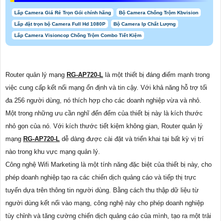
Lắp Camera Giá Rẻ Trọn Gói chính hãng
Bộ Camera Chống Trộm Kbvision
Lắp đặt trọn bộ Camera Full Hd 1080P
Bộ Camera Ip Chất Lượng
Lắp Camera Visioncop Chống Trộm Combo Tiết Kiệm
Router quản lý mạng
RG-AP720-L
là một thiết bị đáng điểm mạnh trong
việc cung cấp kết nối mạng ổn định và tin cậy. Với khả năng hỗ trợ tối
đa 256 người dùng, nó thích hợp cho các doanh nghiệp vừa và nhỏ.
Một trong những ưu cần nghĩ đến đểm của thiết bị này là kích thước
nhỏ gọn của nó. Với kích thước tiết kiệm không gian, Router quản lý
mạng
RG-AP720-L
dễ dàng được cài đặt và triển khai tại bất kỳ vị trí
nào trong khu vực mạng quản lý.
Công nghệ Wifi Marketing là một tính năng đặc biệt của thiết bị này, cho
phép doanh nghiệp tạo ra các chiến dịch quảng cáo và tiếp thị trực
tuyến dựa trên thông tin người dùng. Bằng cách thu thập dữ liệu từ
người dùng kết nối vào mạng, công nghệ này cho phép doanh nghiệp
tùy chỉnh và tăng cường chiến dịch quảng cáo của mình, tạo ra một trải