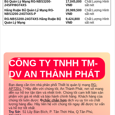
Bộ Quản Lý Mạng RG-NBS3200-
17,045,000
Chất Lượng Hình
24SFP/8GT4XS
VNĐ
sắt nét
Hãng Ruijie Bộ Quản Lý Mạng RG-
20,989,500
Chất Lượng Hình
NBS3200-24GT4XS-P
VNĐ
sắt nét
RG-NBS3200-24GT4XS Hãng Ruijie Bộ
9,424,800
Chất Lượng Hình
Quản Lý Mạng
VNĐ
sắt nét
CÔNG TY TNHH TM-
DV AN THÀNH PHÁT
Bạn đang cần tìm nhà phân phối Thiết bị quản lý mạng
RG-
AP720-L
? Hãy đến với chúng tôi, An Thành Phát, nơi sẽ mang
đến sự hỗ trợ tận tâm và nhiệt tình. Chúng tôi cam kết bán sản
phẩm với giá rẻ nhất và bảo hành chính hãng. Khách hàng của
chúng tôi luôn được 🔄
chắc chắn hơn
dịch vụ uy tín và chất
lượng hàng đầu. Hãy liên hệ với chúng tôi ngay để được tư vấn
và hỗ trợ tốt nhất.
Trụ Sở:
51 Lũy Bán Bích, P. Tân Thới Hòa, Q.Tân Phú,