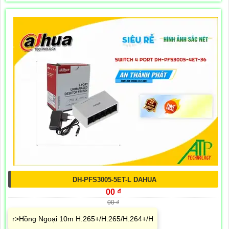
DH-PFS3005-5ET-L DAHUA
00 ₫
00 ₫
r>Hồng Ngoại 10m H.265+/H.265/H.264+/H