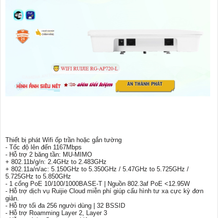
Thiết bị phát Wifi ốp trần hoặc gắn tường
- Tốc độ lên đến 1167Mbps
- Hỗ trợ 2 băng tần: MU-MIMO
+ 802.11b/g/n: 2.4GHz to 2.483GHz
+ 802.11a/n/ac: 5.150GHz to 5.350GHz / 5.47GHz to 5.725GHz /
5.725GHz to 5.850GHz
- 1 cổng PoE 10/100/1000BASE-T | Nguồn 802.3af PoE <12.95W
- Hỗ trợ dịch vụ Ruijie Cloud miễn phí giúp cấu hình tư xa cực kỳ đơn
giản.
- Hỗ trợ tối đa 256 người dùng | 32 BSSID
- Hỗ trợ Roamming Layer 2, Layer 3