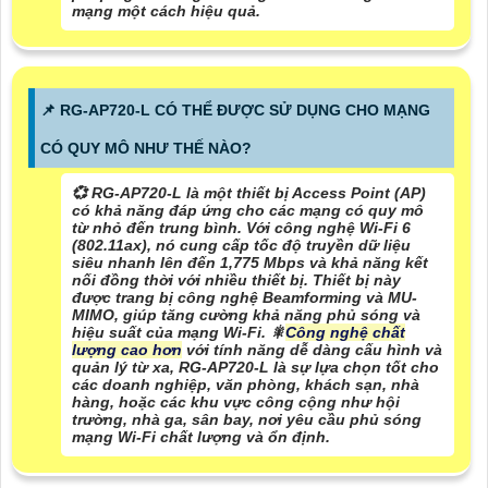
mạng một cách hiệu quả.
📌 RG-AP720-L CÓ THỂ ĐƯỢC SỬ DỤNG CHO MẠNG
CÓ QUY MÔ NHƯ THẾ NÀO?
💞 RG-AP720-L là một thiết bị Access Point (AP)
có khả năng đáp ứng cho các mạng có quy mô
từ nhỏ đến trung bình. Với công nghệ Wi-Fi 6
(802.11ax), nó cung cấp tốc độ truyền dữ liệu
siêu nhanh lên đến 1,775 Mbps và khả năng kết
nối đồng thời với nhiều thiết bị. Thiết bị này
được trang bị công nghệ Beamforming và MU-
MIMO, giúp tăng cường khả năng phủ sóng và
hiệu suất của mạng Wi-Fi. 🎇
Công nghệ chất
lượng cao hơn
với tính năng dễ dàng cấu hình và
quản lý từ xa, RG-AP720-L là sự lựa chọn tốt cho
các doanh nghiệp, văn phòng, khách sạn, nhà
hàng, hoặc các khu vực công cộng như hội
trường, nhà ga, sân bay, nơi yêu cầu phủ sóng
mạng Wi-Fi chất lượng và ổn định.