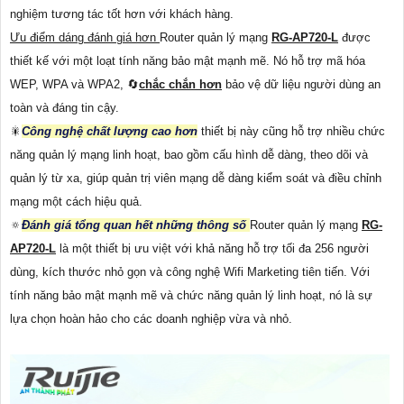
nghiệm tương tác tốt hơn với khách hàng.
Ưu điểm dáng đánh giá hơn
Router quản lý mạng
RG-AP720-L
được
thiết kế với một loạt tính năng bảo mật mạnh mẽ. Nó hỗ trợ mã hóa
WEP, WPA và WPA2, 🔄
chắc chắn hơn
bảo vệ dữ liệu người dùng an
toàn và đáng tin cậy.
🎇
Công nghệ chất lượng cao hơn
thiết bị này cũng hỗ trợ nhiều chức
năng quản lý mạng linh hoạt, bao gồm cấu hình dễ dàng, theo dõi và
quản lý từ xa, giúp quản trị viên mạng dễ dàng kiểm soát và điều chỉnh
mạng một cách hiệu quả.
🔅
Đánh giá tổng quan hết những thông số
Router quản lý mạng
RG-
AP720-L
là một thiết bị ưu việt với khả năng hỗ trợ tối đa 256 người
dùng, kích thước nhỏ gọn và công nghệ Wifi Marketing tiên tiến. Với
tính năng bảo mật mạnh mẽ và chức năng quản lý linh hoạt, nó là sự
lựa chọn hoàn hảo cho các doanh nghiệp vừa và nhỏ.