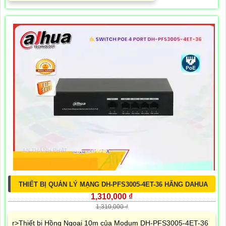
THIẾT BỊ QUẢN LÝ MẠNG DH-PFS3005-4ET-36 HÃNG DAHUA
1,310,000 ₫
1,310,000 ₫
r>Thiết bị Hồng Ngoại 10m của Modum DH-PFS3005-4ET-36