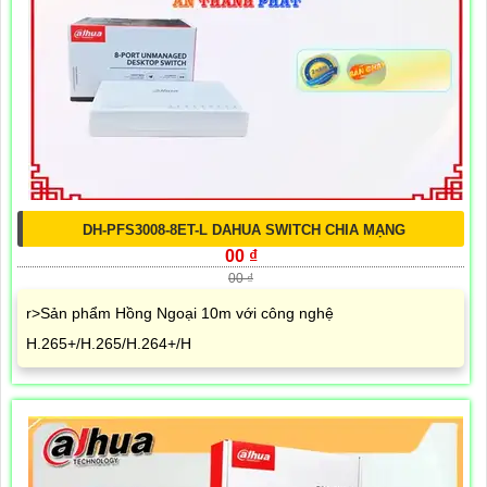
DH-PFS3008-8ET-L DAHUA SWITCH CHIA MẠNG
00 ₫
00 ₫
r>Sản phẩm Hồng Ngoại 10m với công nghệ
H.265+/H.265/H.264+/H