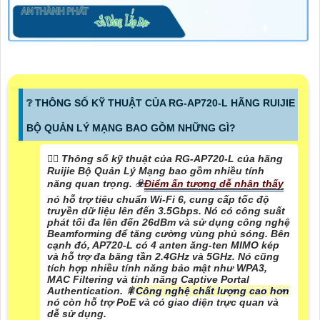
❔ THÔNG SỐ KỸ THUẬT CỦA RG-AP720-L HÃNG RUIJIE
BỘ QUẢN LÝ MẠNG BAO GỒM NHỮNG GÌ?
❤️‍💋‍ Thông số kỹ thuật của RG-AP720-L của hãng
Ruijie Bộ Quản Lý Mạng bao gồm nhiều tính
năng quan trọng. ☣️
Điểm ấn tượng dễ nhận thấy
nó hỗ trợ tiêu chuẩn Wi-Fi 6, cung cấp tốc độ
truyền dữ liệu lên đến 3.5Gbps. Nó có công suất
phát tối đa lên đến 26dBm và sử dụng công nghệ
Beamforming để tăng cường vùng phủ sóng. Bên
cạnh đó, AP720-L có 4 anten ăng-ten MIMO kép
và hỗ trợ đa băng tần 2.4GHz và 5GHz. Nó cũng
tích hợp nhiều tính năng bảo mật như WPA3,
MAC Filtering và tính năng Captive Portal
Authentication. 🎇
Công nghệ chất lượng cao hơn
nó còn hỗ trợ PoE và có giao diện trực quan và
dễ sử dụng.