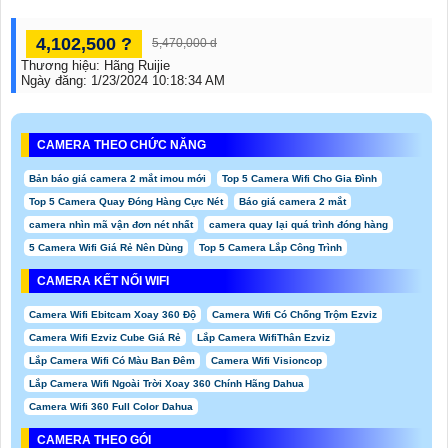
4,102,500 ?
5,470,000 d
Thương hiệu:
Hãng Ruijie
Ngày đăng:
1/23/2024 10:18:34 AM
CAMERA THEO CHỨC NĂNG
Bản báo giá camera 2 mắt imou mới
Top 5 Camera Wifi Cho Gia Đình
Top 5 Camera Quay Đóng Hàng Cực Nét
Báo giá camera 2 mắt
camera nhìn mã vận đơn nét nhất
camera quay lại quá trình đóng hàng
5 Camera Wifi Giá Rẻ Nên Dùng
Top 5 Camera Lắp Công Trình
CAMERA KẾT NỐI WIFI
Camera Wifi Ebitcam Xoay 360 Độ
Camera Wifi Có Chống Trộm Ezviz
Camera Wifi Ezviz Cube Giá Rẻ
Lắp Camera WifiThân Ezviz
Lắp Camera Wifi Có Màu Ban Đêm
Camera Wifi Visioncop
Lắp Camera Wifi Ngoài Trời Xoay 360 Chính Hãng Dahua
Camera Wifi 360 Full Color Dahua
CAMERA THEO GÓI