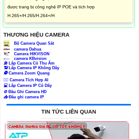
được trang bị công nghệ IP POE và tích hợp
H.265+/H.265/H.264+/H
THƯƠNG HIỆU CAMERA
Bộ Camera Quan Sát
camera Dahua
Camera HIKVISON
camera KBvision
️🎤️
Lắp Camera Có Thu Âm
📶
Lắp Camera IP Không Dây
🕵️
Camera Zoom Quang
🧛‍♀️
Camera Tích Hợp AI
💻
Lắp Camera IP Có Dây
⚙️
Đầu Ghi Camera HD
📥
Đầu ghi camera IP
TIN TỨC LIÊN QUAN