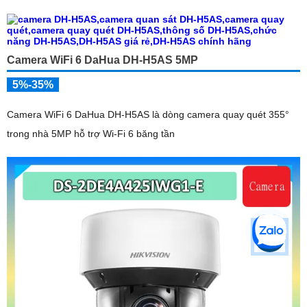
từ xa qua ứng dụng DMSS
Camera WiFi 6 DaHua DH-H5AS 5MP
5%-35%
Camera WiFi 6 DaHua DH-H5AS là dòng camera quay quét 355°
trong nhà 5MP hỗ trợ Wi-Fi 6 băng tần