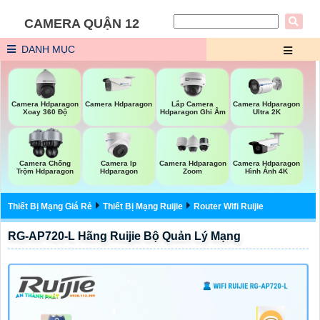
CAMERA QUẬN 12
DANH MỤC
Lắp Camera
Camera Hdparagon
Camera Hdparagon
Camera Hdparagon
Hdparagon Ghi Âm
Xoay 360 Độ
Ultra 2K
Camera Chống
Camera Ip
Camera Hdparagon
Camera Hdparagon
Trộm Hdparagon
Hdparagon
Zoom
Hình Ảnh 4K
Thiết Bị Mạng Giá Rẻ
Thiết Bị Mạng Ruijie
Router Wifi Ruijie
RG-AP720-L Hãng Ruijie Bộ Quản Lý Mạng