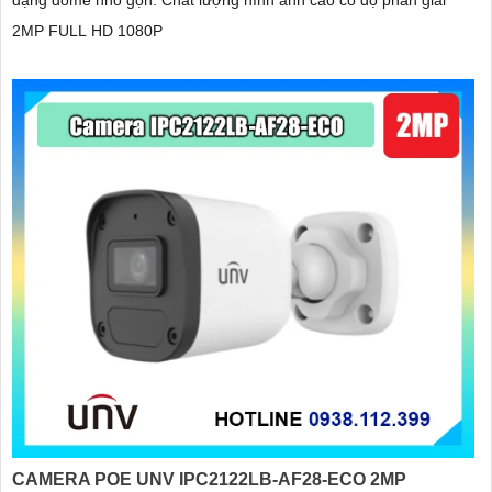
dạng dome nhỏ gọn. Chất lượng hình ảnh cao có độ phân giải
2MP FULL HD 1080P
CAMERA POE UNV IPC2122LB-AF28-ECO 2MP