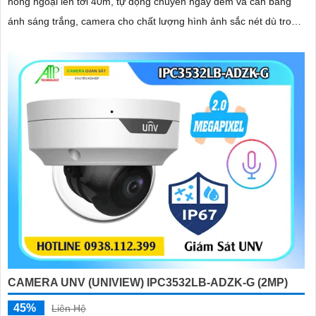
hồng ngoại lên tới 40m, tự động chuyển ngày đêm và cân bằng
ánh sáng trắng, camera cho chất lượng hình ảnh sắc nét dù trong
điều kiện ánh sáng yếu
CAMERA UNV (UNIVIEW) IPC3532LB-ADZK-G (2MP)
45%
Liên Hệ