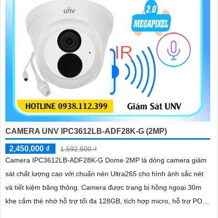
CAMERA UNV IPC3612LB-ADF28K-G (2MP)
2,450,000 ₫
1,592,500 ₫
Camera IPC3612LB-ADF28K-G Dome 2MP là dòng camera giám
sát chất lượng cao với chuẩn nén Ultra265 cho hình ảnh sắc nét
và tiết kiệm băng thông. Camera được trang bị hồng ngoại 30m
khe cắm thẻ nhớ hỗ trợ tối đa 128GB, tích hợp micro, hỗ trợ POE
và đạt chuẩn chống nước, chống bụi IP67, phù hợp cho mọi điều