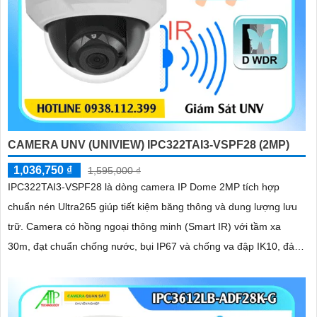
CAMERA UNV (UNIVIEW) IPC322TAI3-VSPF28 (2MP)
1,036,750 ₫
1,595,000 ₫
IPC322TAI3-VSPF28 là dòng camera IP Dome 2MP tích hợp
chuẩn nén Ultra265 giúp tiết kiệm băng thông và dung lượng lưu
trữ. Camera có hồng ngoại thông minh (Smart IR) với tầm xa
30m, đạt chuẩn chống nước, bụi IP67 và chống va đập IK10, đảm
bảo hoạt động bền bỉ trong mọi điều kiện, hỗ trợ PoE giúp lắp đặt
dễ dàng và tiết kiệm chi phí