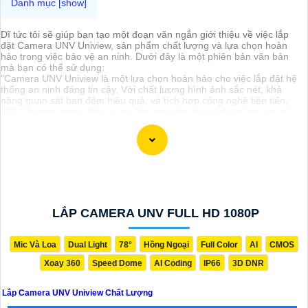
Dĩ tức tôi sẽ giúp bạn tạo một đoạn văn ngắn giới thiệu về việc lắp
đặt Camera UNV Uniview, sản phẩm chất lượng và lựa chọn hoàn
hảo trong việc bảo vệ an ninh. Dưới đây là một phiên bản văn bản
mà bạn có thể sử dụng:
"Camera UNV Uniview là một lựa chọn hoàn hảo cho việc lắp đặt hệ
thống an ninh đáng tin cậy. Với chất lượng hình ảnh sắc nét, khả
năng quan sát ban đêm hiệu quả, và tích hợp công nghệ tiên tiến,
UNV Uniview mang đến sự an tâm cho việc giám sát và bảo vệ tài
sản. Hãy chọn UNV Uniview để có một giải pháp an ninh toàn diện và
đáng tin cậy cho ngôi nhà hoặc doanh nghiệp của bạn."
LẮP CAMERA UNV FULL HD 1080P
Mic Và Loa
Dual Light
78°
Hồng Ngoại
Full Color
AI
CMOS
Xoay 360
Speed Dome
AI Coding
IP66
3D DNR
Lắp Camera UNV Uniview Chất Lượng