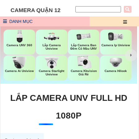
CAMERA QUẬN 12
DANH MỤC
Camera UNV 360
Lắp Camera Ban
Lắp Camera
Camera Ip Uniview
Đêm Có Màu UNV
Uniview
Camera Hilook
Camera Ai Uniview
Camera Starlight
Camera Kbvision
Uniview
Giá Rẻ
LẮP CAMERA UNV FULL HD
1080P