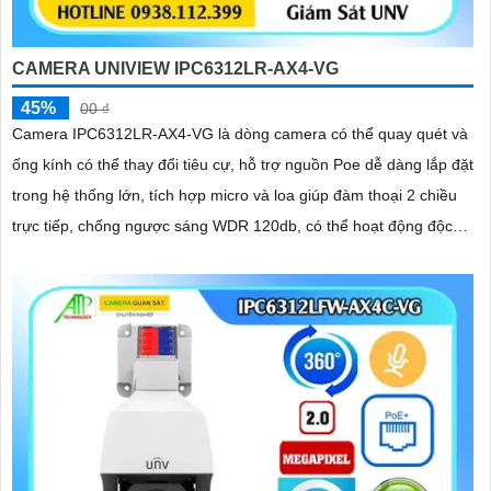
CAMERA UNIVIEW IPC6312LR-AX4-VG
45%
00 ₫
Camera IPC6312LR-AX4-VG là dòng camera có thể quay quét và
ống kính có thể thay đổi tiêu cự, hỗ trợ nguồn Poe dễ dàng lắp đặt
trong hệ thống lớn, tích hợp micro và loa giúp đàm thoại 2 chiều
trực tiếp, chống ngược sáng WDR 120db, có thể hoạt động độc
lập nhờ ke cắm thẻ nhớ 256GB