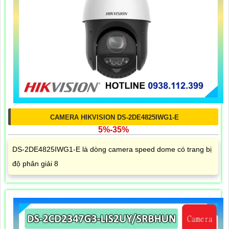
CAMERA HIKVISION DS-2DE4825IWG1-E
5%-35%
DS-2DE4825IWG1-E là dòng camera speed dome có trang bị
độ phân giải 8