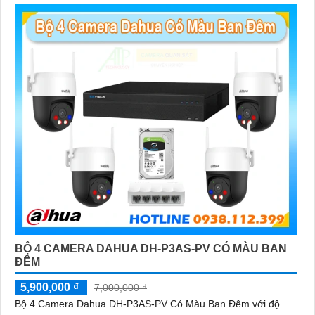
BỘ 4 CAMERA DAHUA DH-P3AS-PV CÓ MÀU BAN
ĐÊM
5,900,000 ₫
7,000,000 ₫
Bộ 4 Camera Dahua DH-P3AS-PV Có Màu Ban Đêm với độ