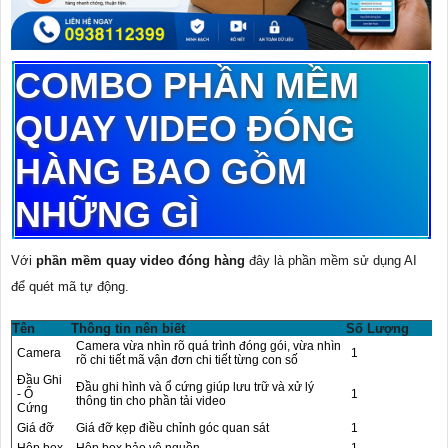
COMBO PHẦN MỀM
QUAY VIDEO ĐÓNG
HÀNG BAO GỒM
NHỮNG GÌ
Với
phần mềm quay video đóng hàng
đây là phần mềm sử dụng AI
để quét mã tự động.
Tên
Thông tin nên biết
Số Lượng
Camera vừa nhìn rõ quá trình đóng gói, vừa nhìn
Camera
1
rõ chi tiết mã vận đơn chi tiết từng con số
Đầu Ghi
Đầu ghi hình và ổ cứng giúp lưu trữ và xử lý
- Ổ
1
thông tin cho phần tải video
Cứng
Giá đỡ
Giá đỡ kẹp điều chỉnh góc quan sát
1