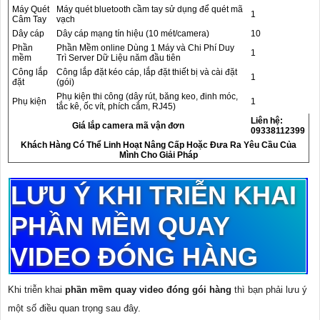
Máy Quét
Máy quét bluetooth cầm tay sử dụng để quét mã
1
Câm Tay
vạch
Dây cáp
Dây cáp mạng tín hiệu (10 mét/camera)
10
Phần
Phần Mềm online Dùng 1 Máy và Chi Phí Duy
1
mềm
Trì Server Dữ Liệu năm đầu tiên
Công lắp
Công lắp đặt kéo cáp, lắp đặt thiết bị và cài đặt
1
đặt
(gói)
Phụ kiện thi công (dây rút, băng keo, đinh móc,
Phụ kiện
1
tắc kê, ốc vít, phích cắm, RJ45)
Liên hệ:
Giá lắp camera mã vận đơn
09338112399
Khách Hàng Có Thể Linh Hoạt Nâng Cấp Hoặc Đưa Ra Yêu Cầu Của
Mình Cho Giải Pháp
LƯU Ý KHI TRIỄN KHAI
PHẦN MỀM QUAY
VIDEO ĐÓNG HÀNG
Khi triễn khai
phần mềm quay video đóng gói hàng
thì bạn phải lưu ý
một số điều quan trọng sau đây.