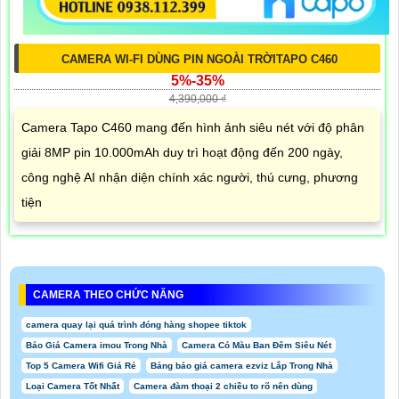
CAMERA WI-FI DÙNG PIN NGOÀI TRỜITAPO C460
5%-35%
4,390,000 ₫
Camera Tapo C460 mang đến hình ảnh siêu nét với độ phân
giải 8MP pin 10.000mAh duy trì hoạt động đến 200 ngày,
công nghệ AI nhận diện chính xác người, thú cưng, phương
tiện
CAMERA THEO CHỨC NĂNG
camera quay lại quá trình đóng hàng shopee tiktok
Báo Giá Camera imou Trong Nhà
Camera Có Màu Ban Đêm Siêu Nét
Top 5 Camera Wifi Giá Rẻ
Bảng báo giá camera ezviz Lắp Trong Nhà
Loại Camera Tốt Nhất
Camera đàm thoại 2 chiều to rõ nên dùng