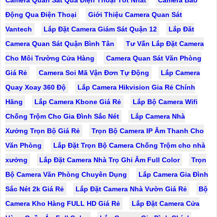
Camera Quan Sát Qua Điện Thoại Tốt Nhất
Camera Báo
Động Qua Điện Thoại
Giới Thiệu Camera Quan Sát
Vantech
Lắp Đặt Camera Giám Sát Quận 12
Lắp Đăt
Camera Quan Sát Quận Bình Tân
Tư Vấn Lắp Đặt Camera
Cho Môi Trường Cửa Hàng
Camera Quan Sát Văn Phòng
Giá Rẻ
Camera Soi Mã Vận Đơn Tự Động
Lắp Camera
Quay Xoay 360 Độ
Lắp Camera Hikvision Gia Rẻ Chính
Hãng
Lắp Camera Kbone Giá Rẻ
Lắp Bộ Camera Wifi
Chống Trộm Cho Gia Đình Sắc Nét
Lắp Camera Nhà
Xưởng Trọn Bộ Giá Rẻ
Trọn Bộ Camera IP Âm Thanh Cho
Văn Phòng
Lắp Đặt Trọn Bộ Camera Chống Trộm cho nhà
xưởng
Lắp Đặt Camera Nhà Trọ Ghi Âm Full Color
Trọn
Bộ Camera Văn Phòng Chuyên Dụng
Lắp Camera Gia Đình
Sắc Nét 2k Giá Rẻ
Lắp Đặt Camera Nhà Vườn Giá Rẻ
Bộ
Camera Kho Hàng FULL HD Giá Rẻ
Lắp Đặt Camera Cửa