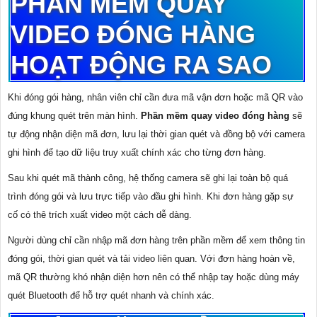
PHẦN MỀM QUAY
VIDEO ĐÓNG HÀNG
HOẠT ĐỘNG RA SAO
Khi đóng gói hàng, nhân viên chỉ cần đưa mã vận đơn hoặc mã QR vào
đúng khung quét trên màn hình.
Phần mềm quay video đóng hàng
sẽ
tự động nhận diện mã đơn, lưu lại thời gian quét và đồng bộ với camera
ghi hình để tạo dữ liệu truy xuất chính xác cho từng đơn hàng.
Sau khi quét mã thành công, hệ thống camera sẽ ghi lại toàn bộ quá
trình đóng gói và lưu trực tiếp vào đầu ghi hình. Khi đơn hàng gặp sự
cố có thê trích xuất video một cách dễ dàng.
Người dùng chỉ cần nhập mã đơn hàng trên phần mềm để xem thông tin
đóng gói, thời gian quét và tải video liên quan. Với đơn hàng hoàn về,
mã QR thường khó nhận diện hơn nên có thể nhập tay hoặc dùng máy
quét Bluetooth để hỗ trợ quét nhanh và chính xác.