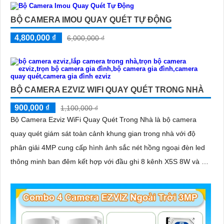
BỘ CAMERA IMOU QUAY QUÉT TỰ ĐỘNG
4,800,000 ₫
6,000,000 ₫
BỘ CAMERA EZVIZ WIFI QUAY QUÉT TRONG NHÀ
900,000 ₫
1,100,000 ₫
Bộ Camera Ezviz WiFi Quay Quét Trong Nhà là bộ camera
quay quét giám sát toàn cảnh khung gian trong nhà với độ
phân giải 4MP cung cấp hình ảnh sắc nét hồng ngoại đèn led
thông minh ban đêm kết hợp với đầu ghi 8 kênh X5S 8W và ổ
cứng 500GB giúp lưu trũ dữ liệu lâu dài