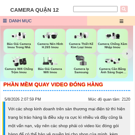
CAMERA QUẬN 12
DANH MỤC
Báo Giá Camera
Camera Nén Hình
Camera Thiết Kế
Camera Chống Xâm
Imou Trong Nhà
H.265 Imou
Kim Loại Imou
Nhập Imou
Camera Ip
Camera Wifi Chống
Báo Giá Camera
Camera Cân Bằng
Samsung
Trộm Imou
Wifi Imou
Ánh Sáng Super
Adapt
PHẦN MỀM QUAY VIDEO ĐÓNG HÀNG
5/8/2026 2:07:59 PM
Mức độ quan tâm: 2120
Với các shop kinh doanh trên sàn thương mại điện tử thì hiện
trạng bị tráo hàng là điều xảy ra cực kì nhiều và đây cũng là
một vấn nạn, vậy nên các shop phải có video lúc đóng gói
hàng để có thể bảo vệ quyền lợi cho shop của mình, kèm