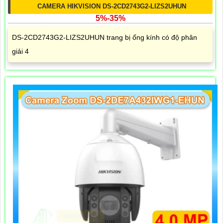
CAMERA HIKVISION DS-2CD2743G2-LIZS2UHUN
5%-35%
DS-2CD2743G2-LIZS2UHUN trang bị ống kính có độ phân
giải 4