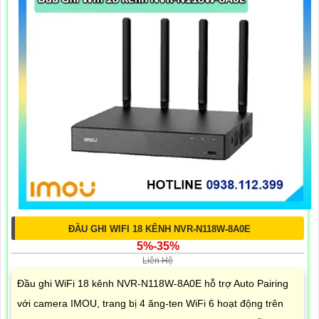
ĐẦU GHI WIFI 18 KÊNH NVR-N118W-8A0E
5%-35%
Liên Hệ
Đầu ghi WiFi 18 kênh NVR-N118W-8A0E hỗ trợ Auto Pairing
với camera IMOU, trang bị 4 ăng-ten WiFi 6 hoạt động trên