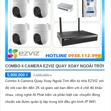
COMBO 4 CAMERA EZVIZ QUAY XOAY NGOÀI TRỜI
5,900,000 ₫
7,000,000 ₫
Combo 4 Camera Quay Xoay Ngoài Trời đến từ nhà EZVIZ với
độ nét cao lên đến 2K và giám sát ban đêm với 4 chế độ khác
nhau, công nghệ AI Phát hiện và phân biệt các chuyển động
chuẩn sát được quản lý tập trung bởi đầu ghi hình IP WiFi