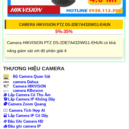
CAMERA HIKVISION PTZ DS-2DE7A432IWG1-EHUN
5%-35%
Camera HIKVISION PTZ DS-2DE7A432IWG1-EHUN có khả
năng giám sát với độ phân giải 4
THƯƠNG HIỆU CAMERA
Bộ Camera Quan Sát
camera Dahua
Camera HIKVISON
camera KBvision
️🎤️
Lắp Camera Có Thu Âm
📶
Lắp Camera IP Không Dây
🕵️
Camera Zoom Quang
🧛‍♀️
Camera Tích Hợp AI
💻
Lắp Camera IP Có Dây
⚙️
Đầu Ghi Camera HD
📥
Đầu ghi camera IP