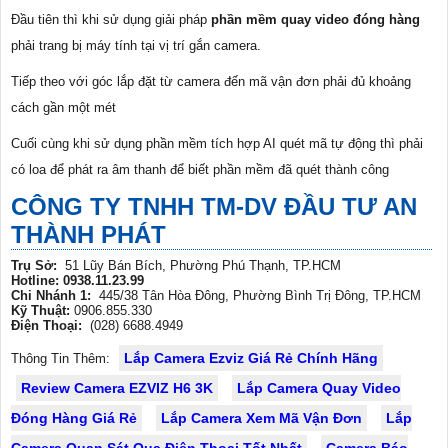
Đầu tiên thì khi sử dụng giải pháp
phần mềm quay video đóng hàng
phải trang bị máy tính tại vị trí gắn camera.
Tiếp theo với góc lắp đặt từ camera đến mã vận đơn phải đủ khoảng
cách gần một mét
Cuối cùng khi sử dụng phần mềm tích hợp AI quét mã tự động thì phải
có loa để phát ra âm thanh để biết phần mềm đã quét thành công
CÔNG TY TNHH TM-DV ĐẦU TƯ AN
THÀNH PHÁT
Trụ Sở:
51 Lũy Bán Bích, Phường Phú Thạnh, TP.HCM
Hotline: 0938.11.23.99
Chi Nhánh 1:
445/38 Tân Hòa Đông, Phường Bình Trị Đông, TP.HCM
Kỹ Thuật:
0906.855.330
Điện Thoại:
(028) 6688.4949
Lắp Camera Ezviz Giá Rẻ Chính Hãng
Thông Tin Thêm:
Review Camera EZVIZ H6 3K
Lắp Camera Quay Video
Đóng Hàng Giá Rẻ
Lắp Camera Xem Mã Vận Đơn
Lắp