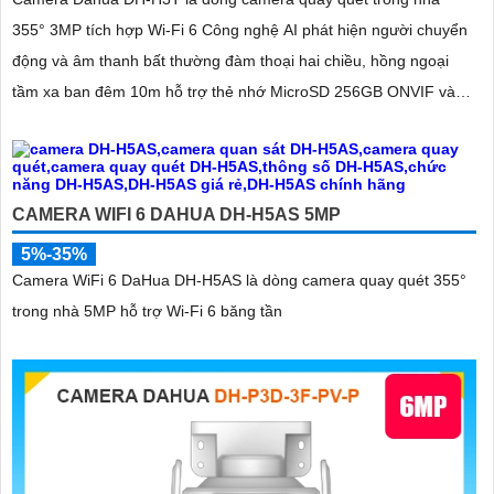
355° 3MP tích hợp Wi-Fi 6 Công nghệ AI phát hiện người chuyển
động và âm thanh bất thường đàm thoại hai chiều, hồng ngoại
tầm xa ban đêm 10m hỗ trợ thẻ nhớ MicroSD 256GB ONVIF và
điều khiển từ xa qua ứng dụng DMSS
CAMERA WIFI 6 DAHUA DH-H5AS 5MP
5%-35%
Camera WiFi 6 DaHua DH-H5AS là dòng camera quay quét 355°
trong nhà 5MP hỗ trợ Wi-Fi 6 băng tần