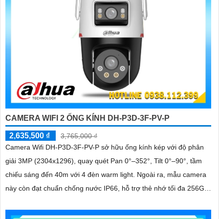
CAMERA WIFI 2 ỐNG KÍNH DH-P3D-3F-PV-P
2,635,500 ₫
3,765,000 ₫
Camera Wifi DH-P3D-3F-PV-P sở hữu ống kính kép với độ phân
giải 3MP (2304x1296), quay quét Pan 0°–352°, Tilt 0°–90°, tầm
chiếu sáng đến 40m với 4 đèn warm light. Ngoài ra, mẫu camera
này còn đạt chuẩn chống nước IP66, hỗ trợ thẻ nhớ tối đa 256GB,
kết nối Wi-Fi 2