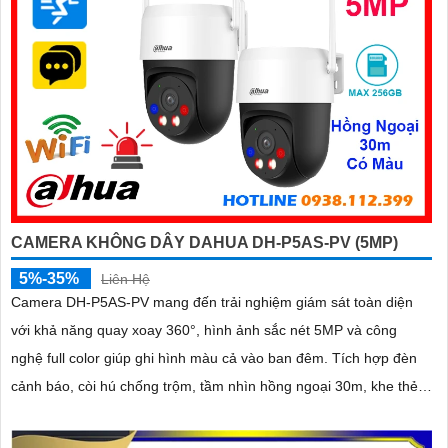
CAMERA KHÔNG DÂY DAHUA DH-P5AS-PV (5MP)
5%-35%
Liên Hệ
Camera DH-P5AS-PV mang đến trải nghiệm giám sát toàn diện
với khả năng quay xoay 360°, hình ảnh sắc nét 5MP và công
nghệ full color giúp ghi hình màu cả vào ban đêm. Tích hợp đèn
cảnh báo, còi hú chống trộm, tầm nhìn hồng ngoại 30m, khe thẻ
nhớ đến 256GB cùng chuẩn chống nước IP66 camera hoạt động
ổn định trong mọi điều kiện