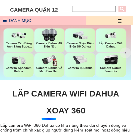
CAMERA QUẬN 12
DANH MỤC
Lắp Camera Wifi
Camera Cân Bằng
Camera Dahua 4K
Camera Nhận Diện
Dahua
Ánh Sáng Super
Siêu Nét
Biển Số Dahua
Adapt
Camera Speedom
Camera Dahua Có
Camera Ip Dahua
Camera Dahua
Dahua
Màu Ban Đêm
Zoom Xa
LẮP CAMERA WIFI DAHUA
XOAY 360
Lắp camera WiFi 360 Dahua có khả năng theo dõi chuyển động và
chống trộm chính xác giúp người dùng kiểm soát mọi hoạt động hiệu