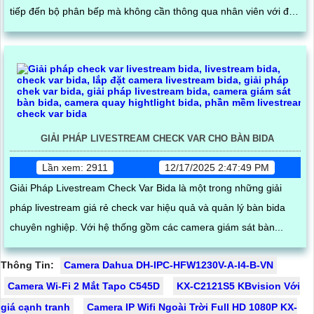
tiếp đến bộ phân bếp mà không cần thông qua nhân viên với độ
chính sát cao giúp khách hàng dể dàng cập nhật trạng thái món
ăn của mình
GIẢI PHÁP LIVESTREAM CHECK VAR CHO BÀN BIDA
Lần xem: 2911
12/17/2025 2:47:49 PM
Giải Pháp Livestream Check Var Bida là một trong những giải
pháp livestream giá rẻ check var hiệu quả và quản lý bàn bida
chuyên nghiệp. Với hệ thống gồm các camera giám sát bàn...
Thông Tin:
Camera Dahua DH-IPC-HFW1230V-A-I4-B-VN
Camera Wi-Fi 2 Mắt Tapo C545D
KX-C2121S5 KBvision Với
giá cạnh tranh
Camera IP Wifi Ngoài Trời Full HD 1080P KX-